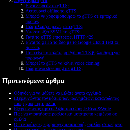
Συχνές Ερωτήσεις
Είναι δωρεάν το gTTS;
Λειτουργεί offline το gTTS;
Μπορώ να χρησιμοποιήσω το gTTS σε εμπορικό
προϊόν;
Πώς αλλάζω φωνές στο gTTS;
Υποστηρίζει SSML το gTTS;
Γιατί το gTTS επιστρέφει HTTP 429;
Είναι το gTTS το ίδιο με το Google Cloud Text-to-
Speech;
Ποια είναι η καλύτερη Python TTS βιβλιοθήκη για
παραγωγή;
Μπορεί το gTTS να κάνει voice cloning;
Πώς κάνω streaming με gTTS;
Προτεινόμενα άρθρα
Οδηγός για να μάθετε να μιλάτε άνετα αγγλικά
Εξερευνώντας τον κόσμο των φωνημάτων: κατανοώντας
τους ήχους της ομιλίας
Εξερευνώντας την ευελιξία του Google Read&Write
Πώς να αποκτήσετε ρεαλιστική μετατροπή κειμένου σε
ομιλία
Οι 5 καλύτερες εφαρμογές μετατροπής ομιλίας σε κείμενο
Πώς να εξαγάγετε κείμενο από εικόνα