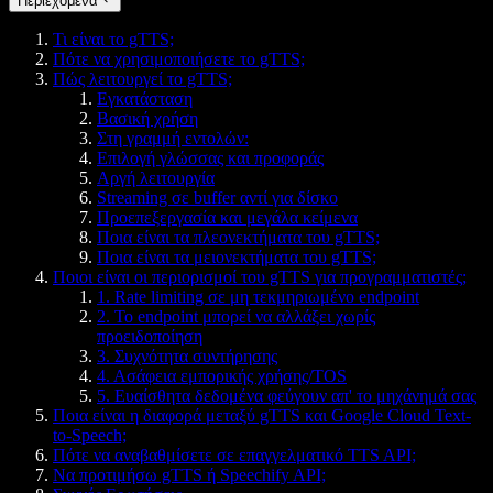
Περιεχόμενα
Τι είναι το gTTS;
Πότε να χρησιμοποιήσετε το gTTS;
Πώς λειτουργεί το gTTS;
Εγκατάσταση
Βασική χρήση
Στη γραμμή εντολών:
Επιλογή γλώσσας και προφοράς
Αργή λειτουργία
Streaming σε buffer αντί για δίσκο
Προεπεξεργασία και μεγάλα κείμενα
Ποια είναι τα πλεονεκτήματα του gTTS;
Ποια είναι τα μειονεκτήματα του gTTS;
Ποιοι είναι οι περιορισμοί του gTTS για προγραμματιστές;
1. Rate limiting σε μη τεκμηριωμένο endpoint
2. Το endpoint μπορεί να αλλάξει χωρίς
προειδοποίηση
3. Συχνότητα συντήρησης
4. Ασάφεια εμπορικής χρήσης/TOS
5. Ευαίσθητα δεδομένα φεύγουν απ' το μηχάνημά σας
Ποια είναι η διαφορά μεταξύ gTTS και Google Cloud Text-
to-Speech;
Πότε να αναβαθμίσετε σε επαγγελματικό TTS API;
Να προτιμήσω gTTS ή Speechify API;