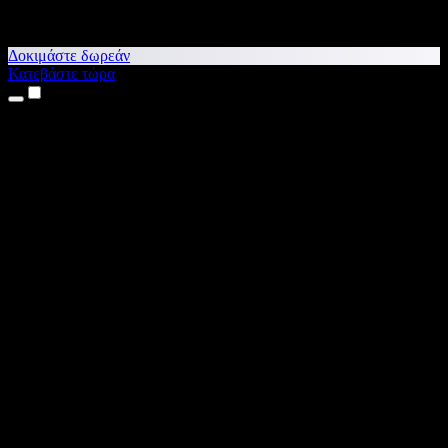
Δοκιμάστε δωρεάν
Κατεβάστε τώρα
Προϊόντα
Κείμενο σε Ομιλία
Εφαρμογές για iPhone & iPad
Εφαρμογή για Android
Επέκταση για Chrome
Επέκταση για Edge
Web εφαρμογή
Εφαρμογή για Mac
Εφαρμογή για Windows