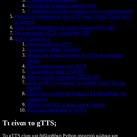
4. Ασάφεια εμπορικής χρήσης/TOS
5. Ευαίσθητα δεδομένα φεύγουν απ' το μηχάνημά σας
Ποια είναι η διαφορά μεταξύ gTTS και Google Cloud Text-
to-Speech;
Πότε να αναβαθμίσετε σε επαγγελματικό TTS API;
Να προτιμήσω gTTS ή Speechify API;
Συχνές Ερωτήσεις
Είναι δωρεάν το gTTS;
Λειτουργεί offline το gTTS;
Μπορώ να χρησιμοποιήσω το gTTS σε εμπορικό
προϊόν;
Πώς αλλάζω φωνές στο gTTS;
Υποστηρίζει SSML το gTTS;
Γιατί το gTTS επιστρέφει HTTP 429;
Είναι το gTTS το ίδιο με το Google Cloud Text-to-
Speech;
Ποια είναι η καλύτερη Python TTS βιβλιοθήκη για
παραγωγή;
Μπορεί το gTTS να κάνει voice cloning;
Πώς κάνω streaming με gTTS;
Τι είναι το gTTS;
Το gTTS είναι μια βιβλιοθήκη Python ανοιχτού κώδικα και