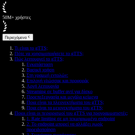
50M+ χρήστες
Περιεχόμενα
Τι είναι το gTTS;
Πότε να χρησιμοποιήσετε το gTTS;
Πώς λειτουργεί το gTTS;
Εγκατάσταση
Βασική χρήση
Στη γραμμή εντολών:
Επιλογή γλώσσας και προφοράς
Αργή λειτουργία
Streaming σε buffer αντί για δίσκο
Προεπεξεργασία και μεγάλα κείμενα
Ποια είναι τα πλεονεκτήματα του gTTS;
Ποια είναι τα μειονεκτήματα του gTTS;
Ποιοι είναι οι περιορισμοί του gTTS για προγραμματιστές;
1. Rate limiting σε μη τεκμηριωμένο endpoint
2. Το endpoint μπορεί να αλλάξει χωρίς
προειδοποίηση
3. Συχνότητα συντήρησης