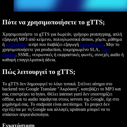
Πότε να χρησιμοποιήσετε το gTTS;
Χρησιμοποιήστε το gTTS για δωρεάν, γρήγορο prototyping, απλή
εξαγωγή MP3 από κείμενο, πολυγλωσσικά demos, χόμπι, μάθημα
ή
accessibility
script που διαβάζει εξαγωγή
Google Docs
. Μην το
χρησιμοποιήσετε για production, τεκμηριωμένο SLA,
voice
cloning
, SSML, νευρωνικές ή εκφραστικές φωνές, συνεχές audio ή
καθαρή επαγγελματική άδεια.
Πώς λειτουργεί το gTTS;
Το gTTS δεν δημιουργεί το λόγο τοπικά. Στέλνει αίτημα στο
backend του Google Translate "Ακρόαση", κατεβάζει το MP3 και
σας επιστρέφει τα bytes. Θέλει internet γιατί δεν υποστηρίζει
offline, και το audio παράγεται στους servers της Google, όχι στο
μηχάνημά σας. Το endpoint είναι ανεπίσημο. Το project δεν
σχετίζεται με τη Google και αλλαγές upstream μπορεί να το
σπάσουν απροειδοποίητα.
Εγκατάσταση