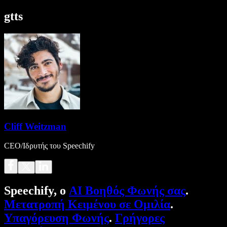
gtts
Cliff Weitzman
CEO/Ιδρυτής του Speechify
Speechify, ο
AI Βοηθός Φωνής σας
.
Μετατροπή Κειμένου σε Ομιλία
.
Υπαγόρευση Φωνής
.
Γρήγορες