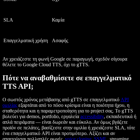
SLA
Καμία
Επαγγελματική χρήση
Ασαφής
Αν χρειάζεστε τη φωνή
Google
σε παραγωγή, σχεδόν σίγουρα
θέλετε το Google Cloud TTS, όχι το gTTS.
Πότε να αναβαθμίσετε σε επαγγελματικό
TTS API;
Ο σωστός χρόνος μετάβασης από gTTS σε επαγγελματικό
API
ομιλίας
εξαρτάται από το πόσο κρίσιμα είναι η ποιότητα ήχου, η
σταθερότητα και η παραμετροποίηση για το project σας. Το gTTS
βολεύει για demos, portfolio, εργαλεία
accessibility
, εκπαιδευτικά ή
απλά πειράματα — είναι δωρεάν και εύκολο. Αν όμως βγάζετε
προϊόν σε πελάτες, βασίζεστε στην ομιλία ή χρειάζεστε SLA, τότε
ένα επαγγελματικό API είναι προτιμότερο. Αξίζει και αν
απαιτούνται πολλαπλές φωνές,
voice cloning
,
SSML
, streaming,