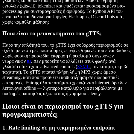
γλώσσες και διαλέκτους μέσω ρυθμίσεων. Διαθέτει γραμμή
εντολών (gtts-cli), tokenizer και επιδέχεται προσαρμοσμένο pre-
processing για συντομογραφίες ή αριθμούς. Το Python API του
είναι απλό και ιδανικό για Jupyter, Flask apps, Discord bots κ.ά.,
χωρίς καμπύλη μάθησης.
Ποια είναι τα μειονεκτήματα του gTTS;
Παρά την απλότητά του, το gTTS έχει σοβαρούς περιορισμούς σε
σχέση με νεότερες πλατφόρμες φωνής. Οι φωνές του είναι βασικές,
χωρίς φυσική προσωδία, έκφραση ή ρεαλισμό σύγχρονων
νευρωνικών
tts
. Δεν μπορείτε να αλλάξετε στυλ φωνής ανά
γλώσσα ούτε έχετε advanced controls (
SSML
, τονικότητα, ακριβή
ταχύτητα). Το gTTS απαιτεί πλήρη λήψη MP3 χωρίς άμεσο
streaming, κάτι που προσθέτει καθυστέρηση σε διαδραστικές
εφαρμογές. Επίσης όλα τα αιτήματα χρειάζονται internet, άρα δεν
λειτουργεί offline — λιγότερο κατάλληλο για περιβάλλοντα με
αυστηρές απαιτήσεις αξιοπιστίας ή χαμηλού latency.
Ποιοι είναι οι περιορισμοί του gTTS για
προγραμματιστές;
1. Rate limiting σε μη τεκμηριωμένο endpoint