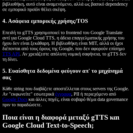
βιβλιοθήκη, αυτό είναι αναμενόμενο, αλλά ως βασικό dependency
σε εμπορικό προϊόν θέλει σκέψη.
4. Ασάφεια εμπορικής χρήσης/TOS
Επειδή το gTTS χρησιμοποιεί το frontend του Google Translate
αντί για Google Cloud TTS, η άδεια επαγγελματικής χρήσης του
ήχου δεν είναι ξεκάθαρη. Η βιβλιοθήκη είναι MIT, αλλά οι ήχοι
διέπονται από τους όρους της Google, που δεν αφορούν επίσημο
TTS API
. Αν χρειάζεστε απόλυτη νομική σαφήνεια, το gTTS δεν
τη δίνει.
5. Ευαίσθητα δεδομένα φεύγουν απ' το μηχάνημά
σας
Κάθε string που διαβάζετε αποστέλλεται στους servers της Google.
Αν "εκφωνείτε" εσωτερικά
έγγραφα
, PII ή περιεχόμενο από
Google Docs
και άλλες πηγές, είναι σοβαρό θέμα data governance
πριν το παραδώσετε.
Ποια είναι η διαφορά μεταξύ gTTS και
Google Cloud Text-to-Speech;