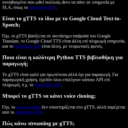
συνηθισμένο που ωθεί πολλούς devs να πάνε σε υπηρεσία με
SLA, όπως το
Speechify API
.
Είναι το gTTS το ίδιο με το Google Cloud Text-to-
Speech;
Όχι, το gTTS βασίζεται σε ανεπίσημο endpoint του Google
Translate, το Google Cloud TTS είναι άλλη επί πληρωμή υπηρεσία,
και το
Speechify API
είναι άλλη, με νευρωνικές φωνές.
Ποια είναι η καλύτερη Python TTS βιβλιοθήκη για
παραγωγή;
Το gTTS είναι καλό για πρωτότυπα αλλά όχι για παραγωγή. Για
παραγωγική χρήση, σχεδόν όλοι επιλέγουν κάποιο API επί
πληρωμή, π.χ. το
Speechify API
.
Μπορεί το gTTS να κάνει voice cloning;
Όχι, το
voice cloning
δεν υποστηρίζεται στο gTTS, αλλά παρέχεται
από το
Speechify API
.
Πώς κάνω streaming με gTTS;