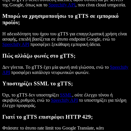
της Google, όπως και το
Speechify API
, που είναι cloud υπηρεσία.
Μπορώ να χρησιμοποιήσω το gTTS σε εμπορικό
προϊόν;
Η αδειοδότηση του ήχου του gTTS για επαγγελματική χρήση είναι
ασαφής, επειδή βασίζεται σε άτυπο endpoint Google, ενώ το
Speechify API
προσφέρει ξεκάθαρη εμπορική άδεια.
Πώς αλλάζω φωνές στο gTTS;
Δεν γίνεται. Το gTTS έχει μία φωνή ανά γλώσσα, ενώ το
Speechify
API
προσφέρει κατάλογο νευρωνικών φωνών.
Υποστηρίζει SSML το gTTS;
Όχι, το gTTS δεν υποστηρίζει
SSML
, ούτε έλεγχο τόνου ή
ακριβούς ρυθμού, ενώ το
Speechify API
το υποστηρίζει για πλήρη
έλεγχο προφοράς.
Γιατί το gTTS επιστρέφει HTTP 429;
Φτάσατε το άτυπο rate limit του Google Translate, κάτι