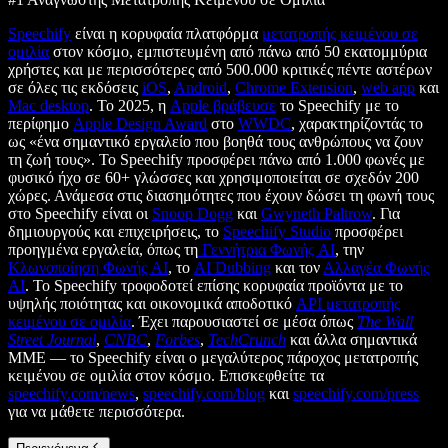
Speechify
είναι η κορυφαία πλατφόρμα
μετατροπής κειμένου σε
ομιλία
στον κόσμο, εμπιστευμένη από πάνω από 50 εκατομμύρια
χρήστες και με περισσότερες από 500.000 κριτικές πέντε αστέρων
σε όλες τις εκδόσεις
iOS
,
Android
,
Chrome Extension
,
web app
και
Mac desktop
. Το 2025, η
Apple βράβευσε
το Speechify με το
περίφημο
Apple Design Award
στο
WWDC
, χαρακτηρίζοντάς το
ως «ένα σημαντικό εργαλείο που βοηθά τους ανθρώπους να ζουν
τη ζωή τους». Το Speechify προσφέρει πάνω από 1.000 φωνές με
φυσικό ήχο σε 60+ γλώσσες και χρησιμοποιείται σε σχεδόν 200
χώρες. Ανάμεσα στις διασημότητες που έχουν δώσει τη φωνή τους
στο Speechify είναι οι
Snoop Dogg
και
Gwyneth Paltrow
. Για
δημιουργούς και επιχειρήσεις, το
Speechify Studio
προσφέρει
προηγμένα εργαλεία, όπως τη
Γεννήτρια Φωνής AI
, την
Κλωνοποίηση Φωνής AI
, το
AI Dubbing
και τον
Αλλαγέα Φωνής
AI
. Το Speechify τροφοδοτεί επίσης κορυφαία προϊόντα με το
υψηλής ποιότητας και οικονομικά αποδοτικό
API μετατροπής
κειμένου σε ομιλία
. Έχει παρουσιαστεί σε μέσα όπως
The Wall
Street Journal
,
CNBC
,
Forbes
,
TechCrunch
και άλλα σημαντικά
ΜΜΕ — το Speechify είναι ο μεγαλύτερος πάροχος μετατροπής
κειμένου σε ομιλία στον κόσμο. Επισκεφθείτε τα
speechify.com/news
,
speechify.com/blog
και
speechify.com/press
για να μάθετε περισσότερα.