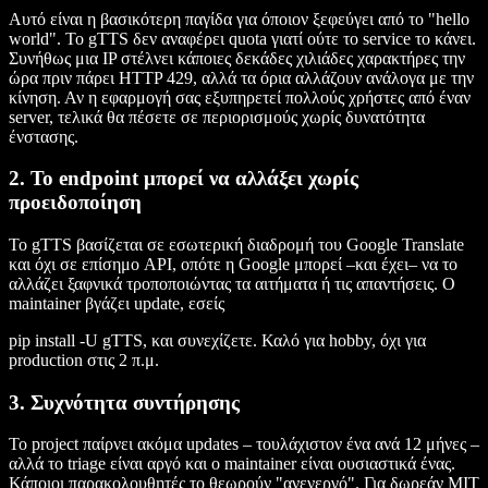
Αυτό είναι η βασικότερη παγίδα για όποιον ξεφεύγει από το "hello
world". Το gTTS δεν αναφέρει quota γιατί ούτε το service το κάνει.
Συνήθως μια IP στέλνει κάποιες δεκάδες χιλιάδες χαρακτήρες την
ώρα πριν πάρει HTTP 429, αλλά τα όρια αλλάζουν ανάλογα με την
κίνηση. Αν η εφαρμογή σας εξυπηρετεί πολλούς χρήστες από έναν
server, τελικά θα πέσετε σε περιορισμούς χωρίς δυνατότητα
ένστασης.
2. Το endpoint μπορεί να αλλάξει χωρίς
προειδοποίηση
Το gTTS βασίζεται σε εσωτερική διαδρομή του Google Translate
και όχι σε επίσημο API, οπότε η Google μπορεί –και έχει– να το
αλλάζει ξαφνικά τροποποιώντας τα αιτήματα ή τις απαντήσεις. Ο
maintainer βγάζει update, εσείς
pip install -U gTTS, και συνεχίζετε. Καλό για hobby, όχι για
production στις 2 π.μ.
3. Συχνότητα συντήρησης
Το project παίρνει ακόμα updates – τουλάχιστον ένα ανά 12 μήνες –
αλλά το triage είναι αργό και ο maintainer είναι ουσιαστικά ένας.
Κάποιοι παρακολουθητές το θεωρούν "ανενεργό". Για δωρεάν MIT