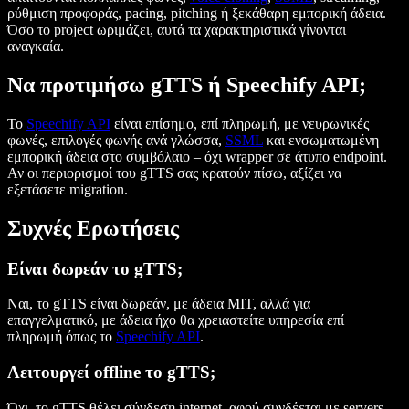
ρύθμιση προφοράς, pacing, pitching ή ξεκάθαρη εμπορική άδεια.
Όσο το project ωριμάζει, αυτά τα χαρακτηριστικά γίνονται
αναγκαία.
Να προτιμήσω gTTS ή Speechify API;
Το
Speechify API
είναι επίσημο, επί πληρωμή, με νευρωνικές
φωνές, επιλογές φωνής ανά γλώσσα,
SSML
και ενσωματωμένη
εμπορική άδεια στο συμβόλαιο – όχι wrapper σε άτυπο endpoint.
Αν οι περιορισμοί του gTTS σας κρατούν πίσω, αξίζει να
εξετάσετε migration.
Συχνές Ερωτήσεις
Είναι δωρεάν το gTTS;
Ναι, το gTTS είναι δωρεάν, με άδεια MIT, αλλά για
επαγγελματικό, με άδεια ήχο θα χρειαστείτε υπηρεσία επί
πληρωμή όπως το
Speechify API
.
Λειτουργεί offline το gTTS;
Όχι, το gTTS θέλει σύνδεση internet, αφού συνδέεται με servers