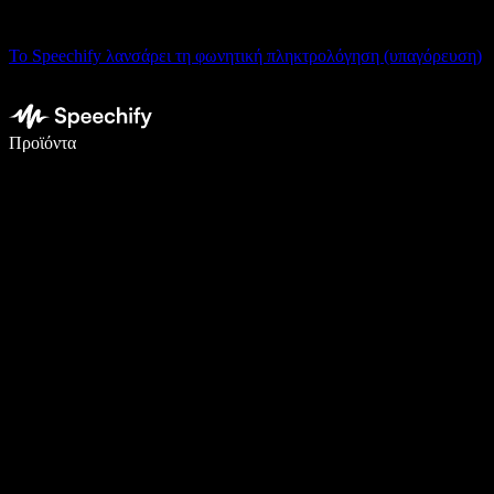
Το Speechify λανσάρει τη φωνητική πληκτρολόγηση (υπαγόρευση)
Γράψτε 5× πιο γρήγορα με φωνητική πληκτρολόγηση
Προϊόντα
Μάθετε περισσότερα