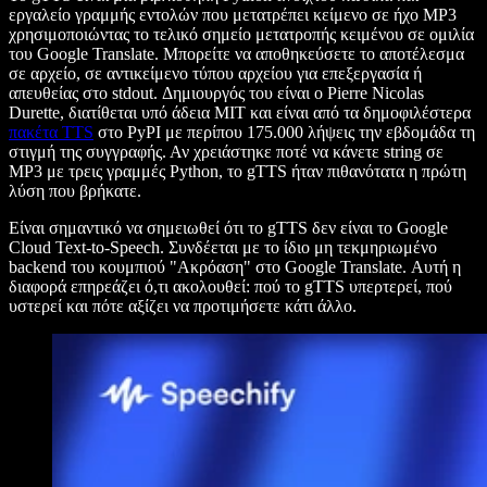
εργαλείο γραμμής εντολών που μετατρέπει κείμενο σε ήχο MP3
χρησιμοποιώντας το τελικό σημείο μετατροπής κειμένου σε ομιλία
του Google Translate. Μπορείτε να αποθηκεύσετε το αποτέλεσμα
σε αρχείο, σε αντικείμενο τύπου αρχείου για επεξεργασία ή
απευθείας στο stdout. Δημιουργός του είναι ο Pierre Nicolas
Durette, διατίθεται υπό άδεια MIT και είναι από τα δημοφιλέστερα
πακέτα TTS
στο PyPI με περίπου 175.000 λήψεις την εβδομάδα τη
στιγμή της συγγραφής. Αν χρειάστηκε ποτέ να κάνετε string σε
MP3 με τρεις γραμμές Python, το gTTS ήταν πιθανότατα η πρώτη
λύση που βρήκατε.
Είναι σημαντικό να σημειωθεί ότι το gTTS δεν είναι το Google
Cloud Text-to-Speech. Συνδέεται με το ίδιο μη τεκμηριωμένο
backend του κουμπιού "Ακρόαση" στο Google Translate. Αυτή η
διαφορά επηρεάζει ό,τι ακολουθεί: πού το gTTS υπερτερεί, πού
υστερεί και πότε αξίζει να προτιμήσετε κάτι άλλο.