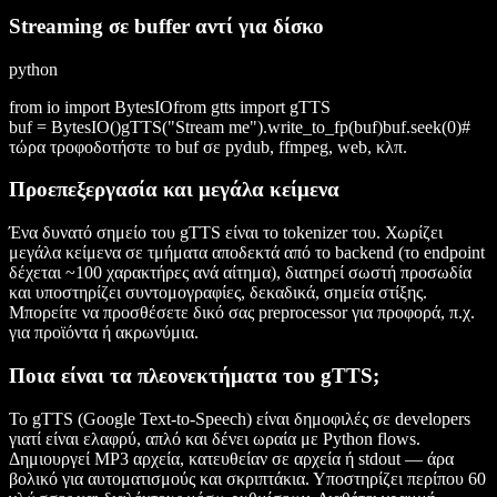
Streaming σε buffer αντί για δίσκο
python
from io import BytesIOfrom gtts import gTTS
buf = BytesIO()gTTS("Stream me").write_to_fp(buf)buf.seek(0)#
τώρα τροφοδοτήστε το buf σε pydub, ffmpeg, web, κλπ.
Προεπεξεργασία και μεγάλα κείμενα
Ένα δυνατό σημείο του gTTS είναι το tokenizer του. Χωρίζει
μεγάλα κείμενα σε τμήματα αποδεκτά από το backend (το endpoint
δέχεται ~100 χαρακτήρες ανά αίτημα), διατηρεί σωστή προσωδία
και υποστηρίζει συντομογραφίες, δεκαδικά, σημεία στίξης.
Μπορείτε να προσθέσετε δικό σας preprocessor για προφορά, π.χ.
για προϊόντα ή ακρωνύμια.
Ποια είναι τα πλεονεκτήματα του gTTS;
Το gTTS (Google Text-to-Speech) είναι δημοφιλές σε developers
γιατί είναι ελαφρύ, απλό και δένει ωραία με Python flows.
Δημιουργεί MP3 αρχεία, κατευθείαν σε αρχεία ή stdout — άρα
βολικό για αυτοματισμούς και σκριπτάκια. Υποστηρίζει περίπου 60