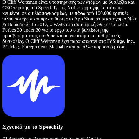
Ο Cliff Weitzman είναι υποστηρικτής των ατόμων με δυσλεξία και
CEO/ιδρυτής του Speechify, της Νο1 εφαρμογής μετατροπής
κειμένου σε ομιλία παγκοσμίως, με πάνω από 100.000 κριτικές
πέντε αστέρων και πρώτη θέση στο App Store στην κατηγορία Νέα
& Περιοδικά. Το 2017, ο Weitzman συμπεριλήφθηκε στη λίστα
Forbes 30 under 30 για το έργο του στη βελτίωση της
προσβασιμότητας του διαδικτύου για άτομα με μαθησιακές
δυσκολίες. Ο Cliff Weitzman έχει παρουσιαστεί στα EdSurge, Inc.,
PC Mag, Entrepreneur, Mashable και σε άλλα κορυφαία μέσα.
Σχετικά με το Speechify
#1 Αναγνώστης Μετατροπής Κειμένου σε Ομιλία