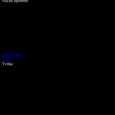
Načini upotrebe
Preuzimanje
API
Tvrtka