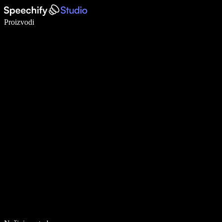
Pišite 5× brže uz glasovno diktiranje
Proizvodi
Saznajte više