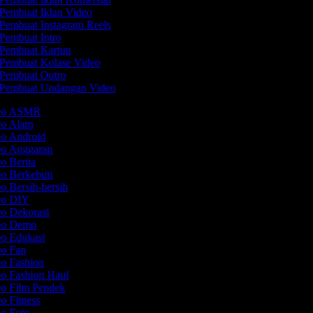
Pembuat Iklan Video
Pembuat Instagram Reels
Pembuat Intro
Pembuat Kartun
Pembuat Kolase Video
Pembuat Outro
Pembuat Undangan Video
deo ASMR
deo Alam
eo Android
eo Anggaran
eo Berita
eo Berkebun
eo Bersih-bersih
deo DIY
eo Dekorasi
deo Demo
eo Edukasi
eo Fan
eo Fashion
eo Fashion Haul
eo Film Pendek
eo Fitness
eo Foto