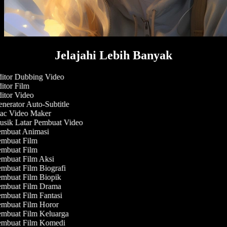
Jelajahi Lebih Banyak
itor Dubbing Video
itor Film
itor Video
nerator Auto-Subtitle
c Video Maker
sik Latar Pembuat Video
mbuat Animasi
mbuat Film
mbuat Film
mbuat Film Aksi
mbuat Film Biografi
mbuat Film Biopik
mbuat Film Drama
mbuat Film Fantasi
mbuat Film Horor
mbuat Film Keluarga
mbuat Film Komedi