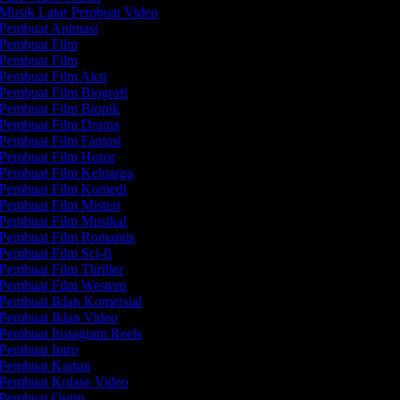
Musik Latar Pembuat Video
Pembuat Animasi
Pembuat Film
Pembuat Film
Pembuat Film Aksi
Pembuat Film Biografi
Pembuat Film Biopik
Pembuat Film Drama
Pembuat Film Fantasi
Pembuat Film Horor
Pembuat Film Keluarga
Pembuat Film Komedi
Pembuat Film Misteri
Pembuat Film Musikal
Pembuat Film Romantis
Pembuat Film Sci-fi
Pembuat Film Thriller
Pembuat Film Western
Pembuat Iklan Komersial
Pembuat Iklan Video
Pembuat Instagram Reels
Pembuat Intro
Pembuat Kartun
Pembuat Kolase Video
Pembuat Outro