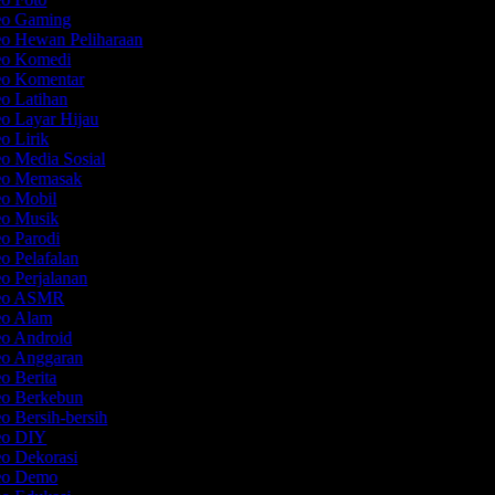
deo Gaming
eo Hewan Peliharaan
deo Komedi
deo Komentar
eo Latihan
eo Layar Hijau
eo Lirik
eo Media Sosial
deo Memasak
eo Mobil
eo Musik
eo Parodi
eo Pelafalan
eo Perjalanan
deo ASMR
deo Alam
eo Android
eo Anggaran
eo Berita
eo Berkebun
eo Bersih-bersih
deo DIY
eo Dekorasi
deo Demo