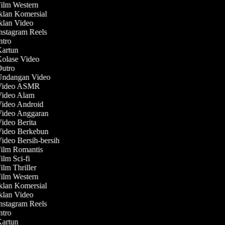
Film Western
Iklan Komersial
Iklan Video
Instagram Reels
Intro
Kartun
Kolase Video
Outro
 Undangan Video
 Video ASMR
 Video Alam
Video Android
 Video Anggaran
Video Berita
 Video Berkebun
Video Bersih-bersih
Film Romantis
Film Sci-fi
Film Thriller
Film Western
Iklan Komersial
Iklan Video
Instagram Reels
Intro
Kartun