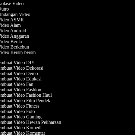
Kolase Video
Outro
 Undangan Video
 Video ASMR
 Video Alam
Video Android
 Video Anggaran
Video Berita
 Video Berkebun
Video Bersih-bersih
mbuat Video DIY
mbuat Video Dekorasi
mbuat Video Demo
mbuat Video Edukasi
mbuat Video Fan
mbuat Video Fashion
mbuat Video Fashion Haul
mbuat Video Film Pendek
mbuat Video Fitness
mbuat Video Foto
mbuat Video Gaming
mbuat Video Hewan Peliharaan
mbuat Video Komedi
mbuat Video Komentar