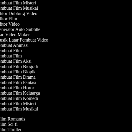
mbuat Film Misteri
mbuat Film Musikal
itor Dubbing Video
itor Film
itor Video
nerator Auto-Subtitle
c Video Maker
sik Latar Pembuat Video
mbuat Animasi
mbuat Film
mbuat Film
mbuat Film Aksi
mbuat Film Biografi
mbuat Film Biopik
mbuat Film Drama
mbuat Film Fantasi
mbuat Film Horor
mbuat Film Keluarga
mbuat Film Komedi
mbuat Film Misteri
mbuat Film Musikal
Film Romantis
Film Sci-fi
Film Thriller