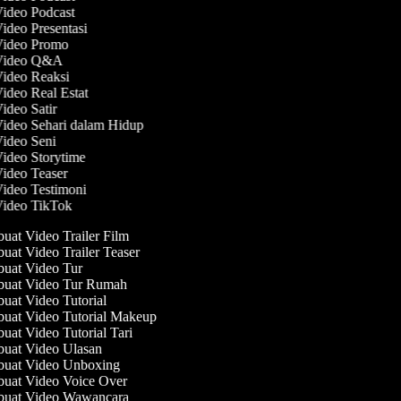
Video Podcast
Video Presentasi
 Video Promo
 Video Q&A
Video Reaksi
Video Real Estat
Video Satir
Video Sehari dalam Hidup
Video Seni
Video Storytime
Video Teaser
Video Testimoni
Video TikTok
at Video Trailer Film
at Video Trailer Teaser
at Video Tur
uat Video Tur Rumah
at Video Tutorial
at Video Tutorial Makeup
at Video Tutorial Tari
at Video Ulasan
uat Video Unboxing
at Video Voice Over
uat Video Wawancara