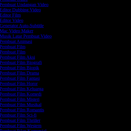
Pembuat Undangan Video
Editor Dubbing Video
Editor Film
Editor Video
Generator Auto-Subtitle
Mac Video Maker
Musik Latar Pembuat Video
Pembuat Animasi
Pembuat Film
Pembuat Film
Pembuat Film Aksi
Pembuat Film Biografi
Pembuat Film Biopik
Pembuat Film Drama
Pembuat Film Fantasi
Pembuat Film Horor
Pembuat Film Keluarga
Pembuat Film Komedi
Pembuat Film Misteri
Pembuat Film Musikal
Pembuat Film Romantis
Pembuat Film Sci-fi
Pembuat Film Thriller
Pembuat Film Western
Pembuat Iklan Komersial