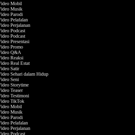
Video Mobil
 Video Musik
Video Parodi
Video Pelafalan
Video Perjalanan
Video Podcast
Video Podcast
Video Presentasi
 Video Promo
 Video Q&A
Video Reaksi
Video Real Estat
Video Satir
Video Sehari dalam Hidup
Video Seni
Video Storytime
Video Teaser
Video Testimoni
Video TikTok
Video Mobil
 Video Musik
Video Parodi
Video Pelafalan
Video Perjalanan
Video Podcast