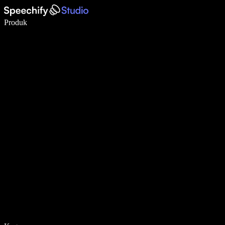
Menulis 5× lebih cepat dengan dikte suara
Produk
Pelajari lebih lanjut