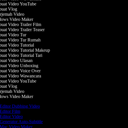
uat Video YouTube
uat Vlog
jemah Video
ows Video Maker
at Video Trailer Film
at Video Trailer Teaser
at Video Tur
uat Video Tur Rumah
at Video Tutorial
at Video Tutorial Makeup
at Video Tutorial Tari
at Video Ulasan
uat Video Unboxing
at Video Voice Over
uat Video Wawancara
uat Video YouTube
uat Vlog
jemah Video
ows Video Maker
Editor Dubbing Video
Editor Film
Editor Video
Generator Auto-Subtitle
Mac Video Maker