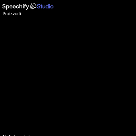
Pišite 5× brže uz glasovno diktiranje
Proizvodi
Saznajte više