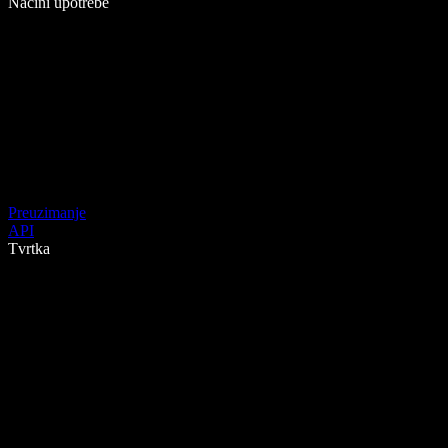
Načini upotrebe
Preuzimanje
API
Tvrtka