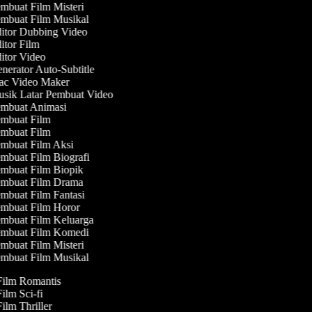
mbuat Film Misteri
mbuat Film Musikal
itor Dubbing Video
tor Film
itor Video
erator Auto-Subtitle
c Video Maker
sik Latar Pembuat Video
mbuat Animasi
mbuat Film
mbuat Film
mbuat Film Aksi
mbuat Film Biografi
mbuat Film Biopik
mbuat Film Drama
mbuat Film Fantasi
mbuat Film Horor
mbuat Film Keluarga
mbuat Film Komedi
mbuat Film Misteri
mbuat Film Musikal
 Film Romantis
Film Sci-fi
Film Thriller