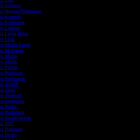
deo Gaming
eo Hewan Peliharaan
deo Komedi
deo Komentar
eo Latihan
eo Layar Hijau
eo Lirik
eo Media Sosial
deo Memasak
eo Mobil
deo Musik
eo Parodi
eo Pelafalan
eo Perjalanan
ideo ASMR
deo Alam
eo Android
deo Anggaran
eo Berita
deo Berkebun
eo Bersih-bersih
deo DIY
eo Dekorasi
deo Demo