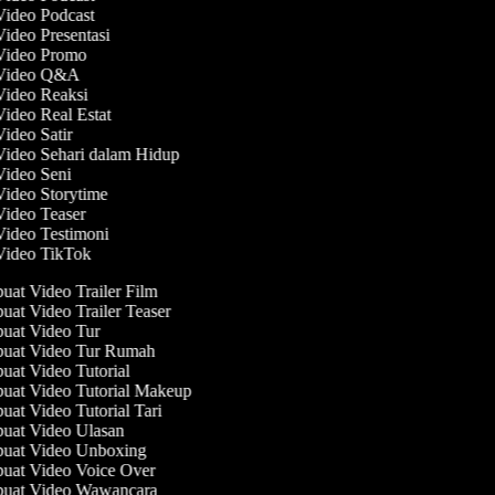
Video Podcast
Video Presentasi
 Video Promo
 Video Q&A
 Video Reaksi
Video Real Estat
Video Satir
Video Sehari dalam Hidup
Video Seni
Video Storytime
Video Teaser
Video Testimoni
 Video TikTok
at Video Trailer Film
at Video Trailer Teaser
at Video Tur
at Video Tur Rumah
at Video Tutorial
at Video Tutorial Makeup
at Video Tutorial Tari
at Video Ulasan
at Video Unboxing
at Video Voice Over
uat Video Wawancara