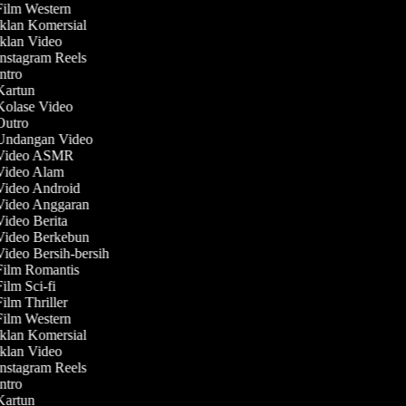
Film Western
Iklan Komersial
Iklan Video
Instagram Reels
Intro
 Kartun
 Kolase Video
 Outro
 Undangan Video
 Video ASMR
 Video Alam
 Video Android
 Video Anggaran
Video Berita
 Video Berkebun
Video Bersih-bersih
 Film Romantis
Film Sci-fi
Film Thriller
Film Western
Iklan Komersial
Iklan Video
Instagram Reels
Intro
 Kartun