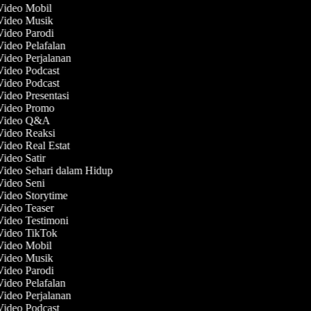
 Video Mobil
 Video Musik
Video Parodi
Video Pelafalan
Video Perjalanan
Video Podcast
Video Podcast
Video Presentasi
 Video Promo
 Video Q&A
 Video Reaksi
Video Real Estat
Video Satir
Video Sehari dalam Hidup
Video Seni
Video Storytime
Video Teaser
Video Testimoni
 Video TikTok
 Video Mobil
 Video Musik
Video Parodi
Video Pelafalan
Video Perjalanan
Video Podcast