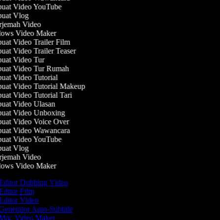
at Video YouTube
at Vlog
jemah Video
ows Video Maker
at Video Trailer Film
at Video Trailer Teaser
at Video Tur
at Video Tur Rumah
at Video Tutorial
at Video Tutorial Makeup
at Video Tutorial Tari
at Video Ulasan
at Video Unboxing
at Video Voice Over
uat Video Wawancara
at Video YouTube
at Vlog
jemah Video
ows Video Maker
Editor Dubbing Video
Editor Film
Editor Video
Generator Auto-Subtitle
Mac Video Maker