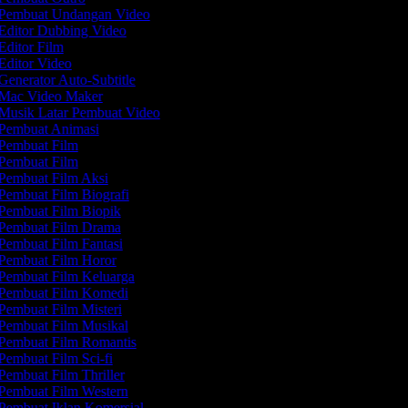
Pembuat Undangan Video
Editor Dubbing Video
Editor Film
Editor Video
Generator Auto-Subtitle
Mac Video Maker
Musik Latar Pembuat Video
Pembuat Animasi
Pembuat Film
Pembuat Film
Pembuat Film Aksi
Pembuat Film Biografi
Pembuat Film Biopik
Pembuat Film Drama
Pembuat Film Fantasi
Pembuat Film Horor
Pembuat Film Keluarga
Pembuat Film Komedi
Pembuat Film Misteri
Pembuat Film Musikal
Pembuat Film Romantis
Pembuat Film Sci-fi
Pembuat Film Thriller
Pembuat Film Western
Pembuat Iklan Komersial