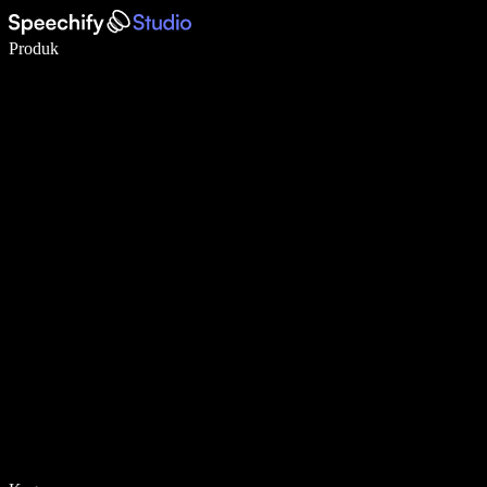
Menulis 5× lebih cepat dengan dikte suara
Produk
Pelajari lebih lanjut