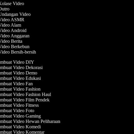
 Kolase Video
 Outro
 Undangan Video
 Video ASMR
 Video Alam
 Video Android
 Video Anggaran
Video Berita
 Video Berkebun
Video Bersih-bersih
mbuat Video DIY
mbuat Video Dekorasi
mbuat Video Demo
mbuat Video Edukasi
mbuat Video Fan
mbuat Video Fashion
mbuat Video Fashion Haul
mbuat Video Film Pendek
mbuat Video Fitness
mbuat Video Foto
mbuat Video Gaming
mbuat Video Hewan Peliharaan
mbuat Video Komedi
mbuat Video Komentar