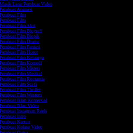
Musik Latar Pembuat Video
Pembuat Animasi
Pembuat Film
Pembuat Film
Pembuat Film Aksi
Pembuat Film Biografi
Pembuat Film Biopik
Pembuat Film Drama
Pembuat Film Fantasi
Pembuat Film Horor
Pembuat Film Keluarga
Pembuat Film Komedi
Pembuat Film Misteri
Pembuat Film Musikal
Pembuat Film Romantis
Pembuat Film Sci-fi
Pembuat Film Thriller
Pembuat Film Western
Pembuat Iklan Komersial
Pembuat Iklan Video
Pembuat Instagram Reels
Pembuat Intro
Pembuat Kartun
Pembuat Kolase Video
Pembuat Outro