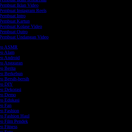
Pembuat Iklan Video
Pembuat Instagram Reels
Pembuat Intro
Pembuat Kartun
Pembuat Kolase Video
Pembuat Outro
Pembuat Undangan Video
ideo ASMR
deo Alam
eo Android
deo Anggaran
eo Berita
deo Berkebun
eo Bersih-bersih
deo DIY
eo Dekorasi
deo Demo
eo Edukasi
deo Fan
eo Fashion
eo Fashion Haul
eo Film Pendek
eo Fitness
eo Foto