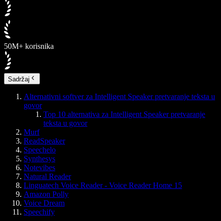
50M+ korisnika
Sadržaj
Alternativni softver za Intelligent Speaker pretvaranje teksta u
govor
Top 10 alternativa za Intelligent Speaker pretvaranje
teksta u govor
Murf
ReadSpeaker
Speechelo
Synthesys
Notevibes
Natural Reader
Linguatech Voice Reader - Voice Reader Home 15
Amazon Polly
Voice Dream
Speechify