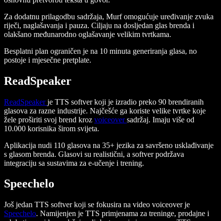
Za dodatnu prilagodbu sadržaja, Murf omogućuje uređivanje zvuka
riječi, naglašavanja i pauza. Ciljaju na dosljedan glas brenda i
olakšano međunarodno oglašavanje velikim tvrtkama.
Besplatni plan ograničen je na 10 minuta generiranja glasa, no
postoje i mjesečne pretplate.
ReadSpeaker
ReadSpeaker
je TTS softver koji je izradio preko 90 brendiranih
glasova za razne industrije. Najčešće ga koriste velike tvrtke koje
žele proširiti svoj brend kroz
voiceover
sadržaj. Imaju više od
10.000 korisnika širom svijeta.
Aplikacija nudi 110 glasova na 35+ jezika za savršeno usklađivanje
s glasom brenda. Glasovi su realistični, a softver podržava
integraciju sa sustavima za e-učenje i trening.
Speechelo
Još jedan TTS softver koji se fokusira na video voiceover je
Speechelo
. Namijenjen je TTS primjenama za treninge, prodajne i