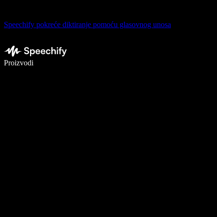
Speechify pokreće diktiranje pomoću glasovnog unosa
Pišite 5× brže uz glasovno diktiranje
Proizvodi
Saznajte više