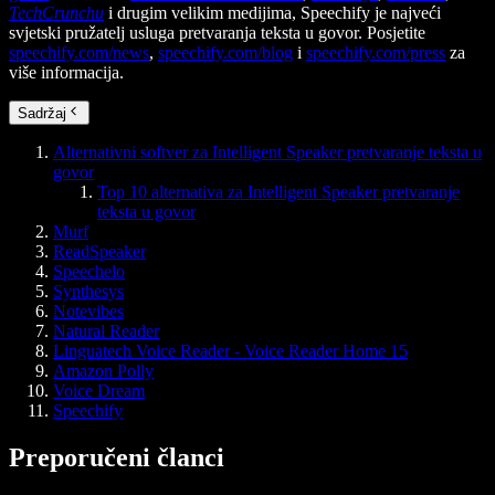
TechCrunchu
i drugim velikim medijima, Speechify je najveći
svjetski pružatelj usluga pretvaranja teksta u govor. Posjetite
speechify.com/news
,
speechify.com/blog
i
speechify.com/press
za
više informacija.
Sadržaj
Alternativni softver za Intelligent Speaker pretvaranje teksta u
govor
Top 10 alternativa za Intelligent Speaker pretvaranje
teksta u govor
Murf
ReadSpeaker
Speechelo
Synthesys
Notevibes
Natural Reader
Linguatech Voice Reader - Voice Reader Home 15
Amazon Polly
Voice Dream
Speechify
Preporučeni članci