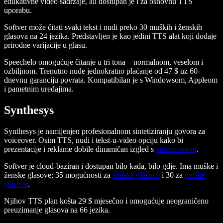
edukativne video sadržaje, ali dostupan je i za osnovnu TTS
uporabu.
Softver može čitati svaki tekst i nudi preko 30 muških i ženskih
glasova na 24 jezika. Predstavljen je kao jedini TTS alat koji dodaje
prirodne varijacije u glasu.
Speechelo omogućuje čitanje u tri tona – normalnom, veselom i
ozbiljnom. Trenutno nude jednokratno plaćanje od 47 $ uz 60-
dnevnu garanciju povrata. Kompatibilan je s Windowsom, Appleom
i pametnim uređajima.
Synthesys
Synthesys je namijenjen profesionalnom sintetiziranju govora za
voiceover. Osim TTS, nudi i tekst-u-video opciju kako bi
prezentacije i reklame dobile dinamičan izgled s
voiceoverom
.
Softver je cloud-baziran i dostupan bilo kada, bilo gdje. Ima muške i
ženske glasove; 35 mogućnosti za
ženske glasove
i 30 za
muške
glasove
.
Njihov TTS plan košta 29 $ mjesečno i omogućuje neograničeno
preuzimanje glasova na 66 jezika.