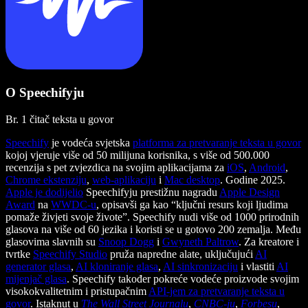
O Speechifyju
Br. 1 čitač teksta u govor
Speechify
je vodeća svjetska
platforma za pretvaranje teksta u govor
kojoj vjeruje više od 50 milijuna korisnika, s više od 500.000
recenzija s pet zvjezdica na svojim aplikacijama za
iOS
,
Android
,
Chrome ekstenziju
,
web-aplikaciju
i
Mac desktop
. Godine 2025.
Apple je dodijelio
Speechifyju prestižnu nagradu
Apple Design
Award
na
WWDC-u
, opisavši ga kao “ključni resurs koji ljudima
pomaže živjeti svoje živote”. Speechify nudi više od 1000 prirodnih
glasova na više od 60 jezika i koristi se u gotovo 200 zemalja. Među
glasovima slavnih su
Snoop Dogg
i
Gwyneth Paltrow
. Za kreatore i
tvrtke
Speechify Studio
pruža napredne alate, uključujući
AI
generator glasa
,
AI kloniranje glasa
,
AI sinkronizaciju
i vlastiti
AI
mijenjač glasa
. Speechify također pokreće vodeće proizvode svojim
visokokvalitetnim i pristupačnim
API-jem za pretvaranje teksta u
govor
. Istaknut u
The Wall Street Journalu
,
CNBC-ju
,
Forbesu
,