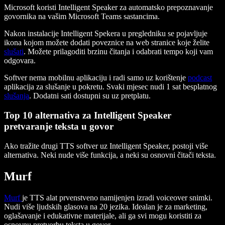
Microsoft koristi Intelligent Speaker za automatsko prepoznavanje
govornika na vašim Microsoft Teams sastancima.
Nakon instalacije Intelligent Spekera u pregledniku se pojavljuje
ikona kojom možete dodati poveznice na web stranice koje želite
slušati
. Možete prilagoditi brzinu čitanja i odabrati tempo koji vam
odgovara.
Softver nema mobilnu aplikaciju i radi samo uz korištenje
podcast
aplikacija za slušanje u pokretu. Svaki mjesec nudi 1 sat besplatnog
slušanja
. Dodatni sati dostupni su uz pretplatu.
Top 10 alternativa za Intelligent Speaker
pretvaranje teksta u govor
Ako tražite drugi TTS softver uz Intelligent Speaker, postoji više
alternativa. Neki nude više funkcija, a neki su osnovni čitači teksta.
Murf
Murf
je TTS alat prvenstveno namijenjen izradi voiceover snimki.
Nudi više ljudskih glasova na 20 jezika. Idealan je za marketing,
oglašavanje i edukativne materijale, ali ga svi mogu koristiti za
osnovnu pretvorbu teksta u govor.