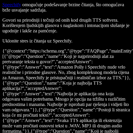
Speechify
omogućuje podešavanje brzine čitanja, što omogućava
brže usvajanje sadržaja.
Govori su prirodniji i tečniji od onih kod drugih TTS softvera.
Korištenjem ljudskijih glasova s naglaskom i intonacijom slušanje je
ugodnije i lakše za pamćenje.
Uklonite stres iz čitanja uz Speechify.
{"@context":"https://schema.org","@type":"FAQPage","mainEntity
[{"@type":"Question","name":"Koji je najprirodniji alat za
pretvaranje teksta u govor?","acceptedAnswer":
{"@type":"Answer","text":"Amazon Polly i Speechify nude vrlo
realistične i prirodne glasove. No, zbog kompleksnog modela cijena
za Amazon, Speechify je pristupačniji i realističan izbor za TTS."}},
{"@type":"Question","name":"Koja je najbolja TTS
aplikacija?","acceptedAnswer":
{"@type":"Answer","text":"Najbolja je aplikacija ona koja
odgovara vašim potrebama. Mnogo je opcija na tržištu s različitim
prednostima i manama. Najbolje je isprobati par rješenja i vidjeti što
vam odgovara."}},{"@type":"Question","name":"Postoji li stranica
koja će mi pročitati tekst?","acceptedAnswer":
{"@type":"Answer","text":"Svaka TTS aplikacija ili ekstenzija
može vam pročitati osnovni tekst u .WAV, MP3 ili drugim audio
formatima."}},{"@type":"Question","name":"Koji je najbolji