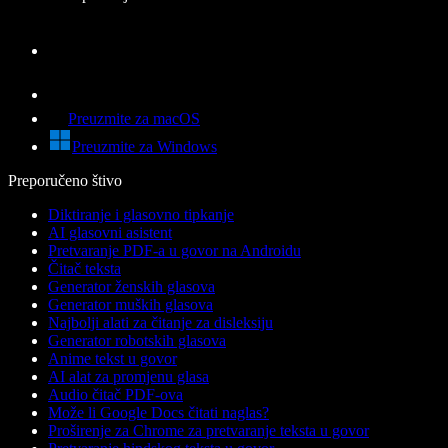
Preuzmite za macOS
Preuzmite za Windows
Preporučeno štivo
Diktiranje i glasovno tipkanje
AI glasovni asistent
Pretvaranje PDF-a u govor na Androidu
Čitač teksta
Generator ženskih glasova
Generator muških glasova
Najbolji alati za čitanje za disleksiju
Generator robotskih glasova
Anime tekst u govor
AI alat za promjenu glasa
Audio čitač PDF-ova
Može li Google Docs čitati naglas?
Proširenje za Chrome za pretvaranje teksta u govor