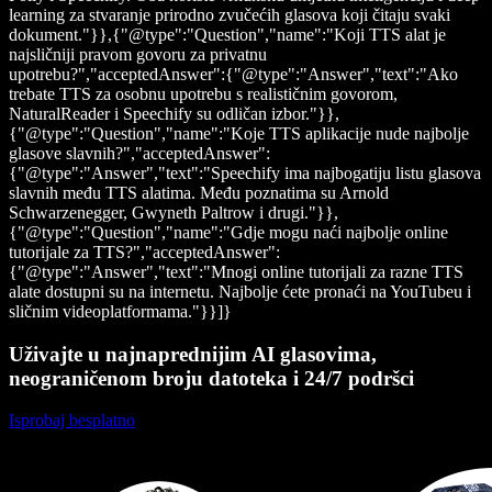
learning za stvaranje prirodno zvučećih glasova koji čitaju svaki
dokument."}},{"@type":"Question","name":"Koji ТTS alat je
najsličniji pravom govoru za privatnu
upotrebu?","acceptedAnswer":{"@type":"Answer","text":"Ako
trebate TTS za osobnu upotrebu s realističnim govorom,
NaturalReader i Speechify su odličan izbor."}},
{"@type":"Question","name":"Koje TTS aplikacije nude najbolje
glasove slavnih?","acceptedAnswer":
{"@type":"Answer","text":"Speechify ima najbogatiju listu glasova
slavnih među TTS alatima. Među poznatima su Arnold
Schwarzenegger, Gwyneth Paltrow i drugi."}},
{"@type":"Question","name":"Gdje mogu naći najbolje online
tutorijale za TTS?","acceptedAnswer":
{"@type":"Answer","text":"Mnogi online tutorijali za razne TTS
alate dostupni su na internetu. Najbolje ćete pronaći na YouTubeu i
sličnim videoplatformama."}}]}
Uživajte u najnaprednijim AI glasovima,
neograničenom broju datoteka i 24/7 podršci
Isprobaj besplatno