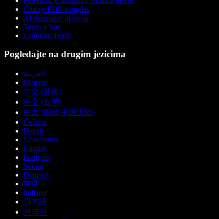
Pretvaranje hindskog teksta u govor
Čitanje PDF-a naglas
AI generator glasova
Texto a Voz
Leitor de Texto
Pogledajte na drugim jezicima
العربية
Magyar
中文 (简体)
中文 (台灣)
中文 (简体 中国大陆)
Čeština
Dansk
Nederlands
English
Français
Suomi
Deutsch
हिन्दी
Italiano
日本語
한국어