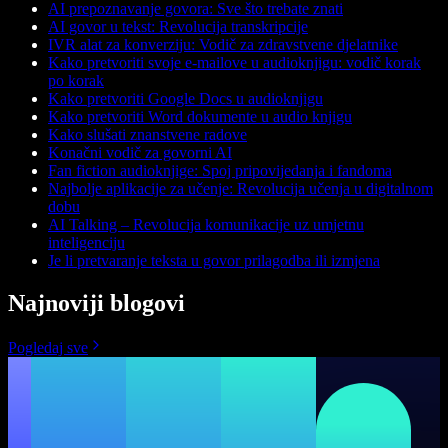
AI prepoznavanje govora: Sve što trebate znati
AI govor u tekst: Revolucija transkripcije
IVR alat za konverziju: Vodič za zdravstvene djelatnike
Kako pretvoriti svoje e-mailove u audioknjigu: vodič korak
po korak
Kako pretvoriti Google Docs u audioknjigu
Kako pretvoriti Word dokumente u audio knjigu
Kako slušati znanstvene radove
Konačni vodič za govorni AI
Fan fiction audioknjige: Spoj pripovijedanja i fandoma
Najbolje aplikacije za učenje: Revolucija učenja u digitalnom
dobu
AI Talking – Revolucija komunikacije uz umjetnu
inteligenciju
Je li pretvaranje teksta u govor prilagodba ili izmjena
Najnoviji blogovi
Pogledaj sve