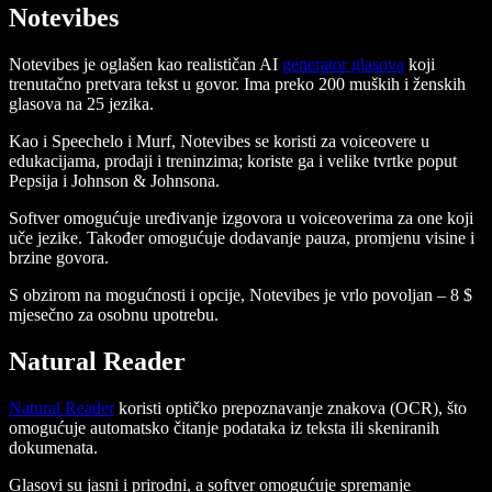
Notevibes
Notevibes je oglašen kao realističan AI
generator glasova
koji
trenutačno pretvara tekst u govor. Ima preko 200 muških i ženskih
glasova na 25 jezika.
Kao i Speechelo i Murf, Notevibes se koristi za voiceovere u
edukacijama, prodaji i treninzima; koriste ga i velike tvrtke poput
Pepsija i Johnson & Johnsona.
Softver omogućuje uređivanje izgovora u voiceoverima za one koji
uče jezike. Također omogućuje dodavanje pauza, promjenu visine i
brzine govora.
S obzirom na mogućnosti i opcije, Notevibes je vrlo povoljan – 8 $
mjesečno za osobnu upotrebu.
Natural Reader
Natural Reader
koristi optičko prepoznavanje znakova (OCR), što
omogućuje automatsko čitanje podataka iz teksta ili skeniranih
dokumenata.
Glasovi su jasni i prirodni, a softver omogućuje spremanje