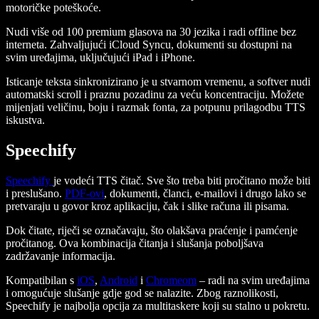
motoričke poteškoće.
Nudi više od 100 premium glasova na 30 jezika i radi offline bez
interneta. Zahvaljujući iCloud Syncu, dokumenti su dostupni na
svim uređajima, uključujući iPad i iPhone.
Isticanje teksta sinkronizirano je u stvarnom vremenu, a softver nudi
automatski scroll i praznu pozadinu za veću koncentraciju. Možete
mijenjati veličinu, boju i razmak fonta, za potpunu prilagodbu TTS
iskustva.
Speechify
Speechify
je vodeći TTS čitač. Sve što treba biti pročitano može biti
i preslušano.
PDF-ovi
, dokumenti, članci, e-mailovi i drugo lako se
pretvaraju u govor kroz aplikaciju, čak i slike računa ili pisama.
Dok čitate, riječi se označavaju, što olakšava praćenje i pamćenje
pročitanog. Ova kombinacija čitanja i slušanja poboljšava
zadržavanje informacija.
Kompatibilan s
iOS
,
Android
i
Chromeom
– radi na svim uređajima
i omogućuje slušanje gdje god se nalazite. Zbog raznolikosti,
Speechify je najbolja opcija za multitaskere koji su stalno u pokretu.