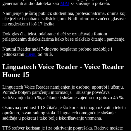
generiranih audio datoteka kao
MP3
za slušanje u pokretu.
Namijenjen je široj publici: studentima, profesionalcima, onima koji
uče jezike i osobama s disleksijom. Nudi prirodno zvučeće glasove
na engleskom i još 17 jezika.
Dok glas čita tekst, odabrane riječi se označavaju fontom
prilagođenim disleksičarima kako bi se olakšalo čitanje i pamćenje.
Natural Reader nudi 7-dnevno besplatno probno razdoblje i
jednokratnu
cijenu
od 49 $.
Linguatech Voice Reader - Voice Reader
Home 15
Linguatech Voice Reader namijenjen je osobnoj upotrebi i učenju.
Pomaže boljem pamćenju informacija – slušanje povećava
zadržavanje do 25 %, a čitanje i slušanje zajedno do gotovo 45 %.
Osnovna prednost TTS čitača je što korisnici mogu uživati u tekstu
opušteno, izvan radnog stola. Linguatech omogućuje slušanje
sadržaja u pokretu i tako bolje iskorištavanje vremena.
TTS softver koristan je i za otkrivanje pogrešaka. Radove možete