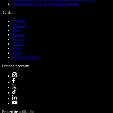
Dokumentacija API-ja za glasovne agente
Tvrtka
O nama
Kontakt
Blog
Karijere
Partneri
Pomoć
Status
Mediji
Vizualni identitet
Pratite Speechify
Preuzmite aplikaciju