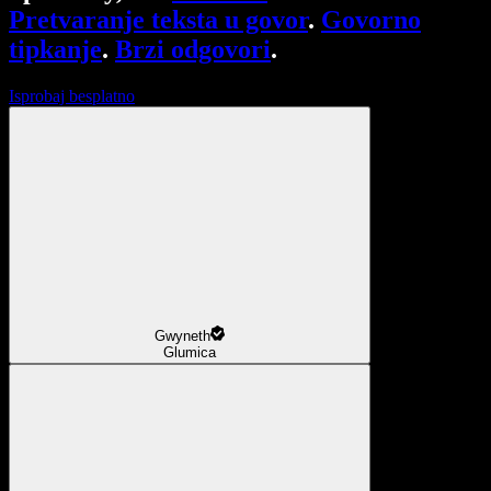
Pretvaranje teksta u govor
.
Govorno
tipkanje
.
Brzi odgovori
.
Isprobaj besplatno
Gwyneth
Glumica