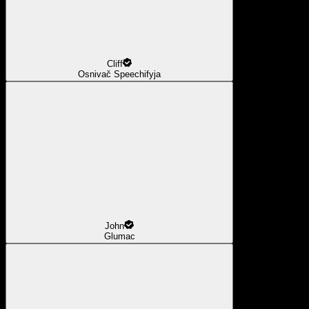
Cliff
Osnivač Speechifyja
John
Glumac