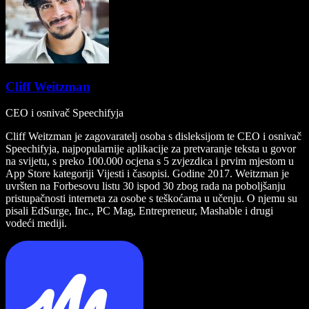
Cliff Weitzman
CEO i osnivač Speechifyja
Cliff Weitzman je zagovaratelj osoba s disleksijom te CEO i osnivač
Speechifyja, najpopularnije aplikacije za pretvaranje teksta u govor
na svijetu, s preko 100.000 ocjena s 5 zvjezdica i prvim mjestom u
App Store kategoriji Vijesti i časopisi. Godine 2017. Weitzman je
uvršten na Forbesovu listu 30 ispod 30 zbog rada na poboljšanju
pristupačnosti interneta za osobe s teškoćama u učenju. O njemu su
pisali EdSurge, Inc., PC Mag, Entrepreneur, Mashable i drugi
vodeći mediji.