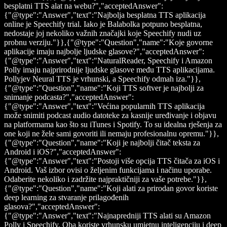
besplatni TTS alat na webu?","acceptedAnswer":
{"@type":"Answer","text":"Najbolja besplatna TTS aplikacija
online je Speechify trial. Iako je Balabolka potpuno besplatna,
nedostaje joj nekoliko važnih značajki koje Speechify nudi uz
probnu verziju."}},{"@type":"Question","name":"Koje govorne
aplikacije imaju najbolje ljudske glasove?","acceptedAnswer":
{"@type":"Answer","text":"NaturalReader, Speechify i Amazon
Polly imaju najprirodnije ljudske glasove među TTS aplikacijama.
Pollyjev Neural TTS je vrhunski, a Speechify odmah iza."}},
{"@type":"Question","name":"Koji TTS softver je najbolji za
snimanje podcasta?","acceptedAnswer":
{"@type":"Answer","text":"Većina popularnih TTS aplikacija
može snimiti podcast audio datoteke za kasnije uređivanje i objavu
na platformama kao što su iTunes i Spotify. To su idealna rješenja za
one koji ne žele sami govoriti ili nemaju profesionalnu opremu."}},
{"@type":"Question","name":"Koji je najbolji čitač teksta za
Android i iOS?","acceptedAnswer":
{"@type":"Answer","text":"Postoji više opcija TTS čitača za iOS i
Android. Vaš izbor ovisi o željenim funkcijama i načinu uporabe.
Odaberite nekoliko i zadržite najpraktičniji za vaše potrebe."}},
{"@type":"Question","name":"Koji alati za prirodan govor koriste
deep learning za stvaranje prilagođenih
glasova?","acceptedAnswer":
{"@type":"Answer","text":"Najnapredniji TTS alati su Amazon
Polly i Speechify. Oba koriste vrhunsku umjetnu inteligenciju i deep