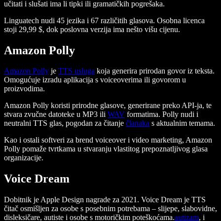
učitati i slušati ima li tipki ili gramatičkih pogrešaka.
Linguatech nudi 45 jezika i 67 različitih glasova. Osobna licenca
stoji 29,99 $, dok poslovna verzija ima nešto višu cijenu.
Amazon Polly
Amazon Polly
je
TTS usluga
koja generira prirodan govor iz teksta.
Omogućuje izradu aplikacija s voiceoverima ili govorom u
proizvodima.
Amazon Polly koristi prirodne glasove, generirane preko API-ja, te
stvara zvučne datoteke u MP3 ili
WAV
formatima. Polly nudi i
neutralni TTS glas, pogodan za čitanje
članaka
s aktualnim temama.
Kao i ostali softveri za brend voiceover i video marketing, Amazon
Polly pomaže tvrtkama u stvaranju vlastitog prepoznatljivog glasa
organizacije.
Voice Dream
Dobitnik je Apple Design nagrade za 2021. Voice Dream je TTS
čitač osmišljen za osobe s posebnim potrebama – slijepe, slabovidne,
disleksičare, autiste i osobe s motoričkim poteškoćama.
autizam
, i