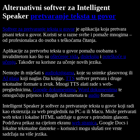
Alternativni softver za Intelligent
Speaker
pretvaranje teksta u govor
Softver za pretvaranje teksta u govor
je aplikacija koja pretvara
pisani tekst u govor. Koristi se u razne svrhe i pomaže mnogima –
od profesionalaca do osoba s teškoćama čitanja.
Aplikacije za pretvorbu teksta u govor pomažu osobama s
invaliditetom kao što su
oštećenje vida
,
disleksija
i
poteškoće u
učenju
. Također su korisne za učenje novih jezika.
Nemojte ih miješati s
audioknjigama
, koje su snimke glasovnog ili
AI glasa
koji naglas čita knjige.
TTS
softver pretvara i druge
tekstualne formate u zvuk. Mnogi TTS alati rade s web-
preglednicima,
Google dokumentima
,
Word dokumentima
te
omogućuju prijenos i drugih dokumenata u
audio
format.
Intelligent Speaker je softver za pretvaranje teksta u govor koji radi
kao ekstenzija za web preglednik na PC-u ili Macu. Može pretvarati
web tekst i lokalne HTML sadržaje u govor s prirodnim glasom.
Podržava prikaz na cijelom ekranu
web stranica
, Google Docs i
lokalne tekstualne datoteke – korisnici mogu slušati sve vrste
sadržaja na više jezika.