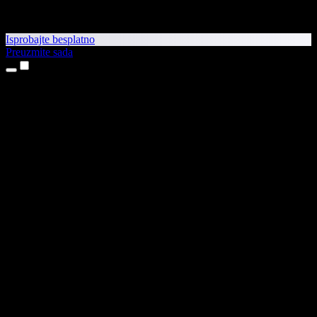
Isprobajte besplatno
Preuzmite sada
Proizvodi
Pretvaranje teksta u govor
Aplikacije za iPhone i iPad
Aplikacija za Android
Proširenje za Chrome
Proširenje za Edge
Web-aplikacija
Aplikacija za Mac
Aplikacija za Windows