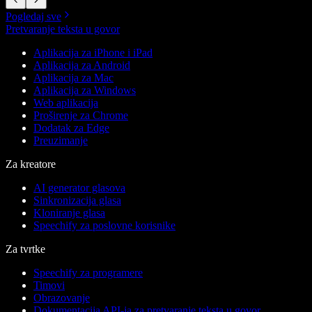
Pogledaj sve
Pretvaranje teksta u govor
Aplikacija za iPhone i iPad
Aplikacija za Android
Aplikacija za Mac
Aplikacija za Windows
Web aplikacija
Proširenje za Chrome
Dodatak za Edge
Preuzimanje
Za kreatore
AI generator glasova
Sinkronizacija glasa
Kloniranje glasa
Speechify za poslovne korisnike
Za tvrtke
Speechify za programere
Timovi
Obrazovanje
Dokumentacija API-ja za pretvaranje teksta u govor