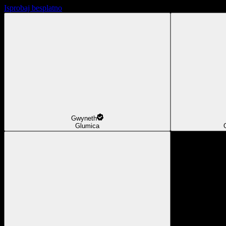
Isprobaj besplatno
Gwyneth
Glumica