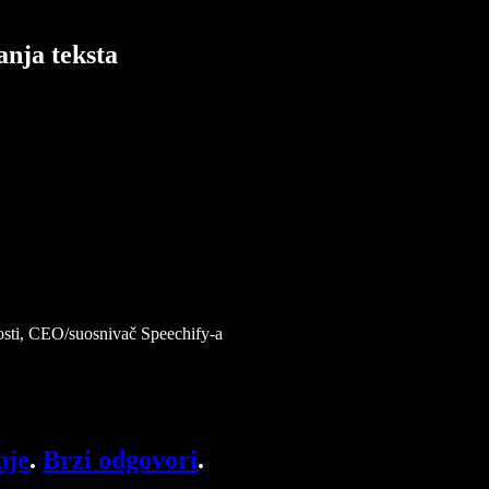
anja teksta
čnosti, CEO/suosnivač Speechify-a
nje
.
Brzi odgovori
.