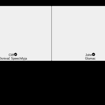
Cliff
John
Osnivač Speechifyja
Glumac