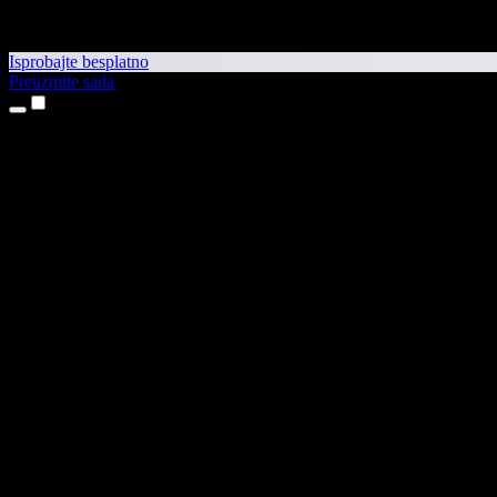
Isprobajte besplatno
Preuzmite sada
Proizvodi
Pretvaranje teksta u govor
Aplikacije za iPhone i iPad
Aplikacija za Android
Proširenje za Chrome
Proširenje za Edge
Web-aplikacija
Aplikacija za Mac
Aplikacija za Windows