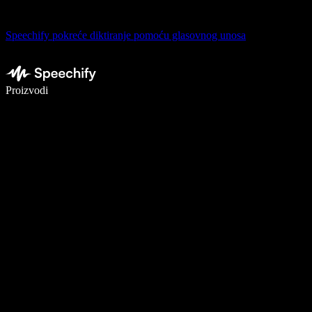
Speechify pokreće diktiranje pomoću glasovnog unosa
Pišite 5× brže uz glasovno diktiranje
Proizvodi
Saznajte više