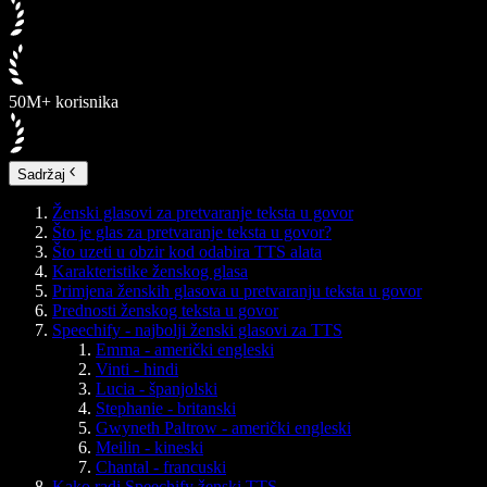
50M+ korisnika
Sadržaj
Ženski glasovi za pretvaranje teksta u govor
Što je glas za pretvaranje teksta u govor?
Što uzeti u obzir kod odabira TTS alata
Karakteristike ženskog glasa
Primjena ženskih glasova u pretvaranju teksta u govor
Prednosti ženskog teksta u govor
Speechify - najbolji ženski glasovi za TTS
Emma - američki engleski
Vinti - hindi
Lucia - španjolski
Stephanie - britanski
Gwyneth Paltrow - američki engleski
Meilin - kineski
Chantal - francuski
Kako radi Speechify ženski TTS