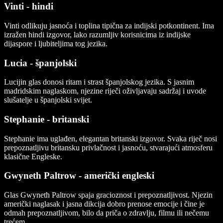
Vinti - hindi
Vinti odlikuju jasnoća i toplina tipična za indijski potkontinent. Ima
izražen hindi izgovor, lako razumljiv korisnicima iz indijske
dijaspore i ljubiteljima tog jezika.
Lucia - španjolski
Lucijin glas donosi ritam i strast španjolskog jezika. S jasnim
madridskim naglaskom, njezine riječi oživljavaju sadržaj i uvode
slušatelje u španjolski svijet.
Stephanie - britanski
Stephanie ima uglađen, elegantan britanski izgovor. Svaka riječ nosi
prepoznatljivu britansku privlačnost i jasnoću, stvarajući atmosferu
klasične Engleske.
Gwyneth Paltrow - američki engleski
Glas Gwyneth Paltrow spaja gracioznost i prepoznatljivost. Njezin
američki naglasak i jasna dikcija dobro prenose emocije i čine je
odmah prepoznatljivom, bilo da priča o zdravlju, filmu ili nečemu
trećem.