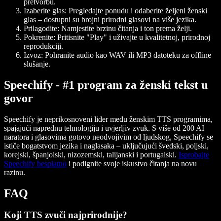
pretvorbu.
Izaberite glas: Pregledajte ponudu i odaberite željeni ženski
glas – dostupni su brojni prirodni glasovi na više jezika.
Prilagodite: Namjestite brzinu čitanja i ton prema želji.
Pokrenite: Pritisnite "Play" i uživajte u kvalitetnoj, prirodnoj
reprodukciji.
Izvoz: Pohranite audio kao WAV ili MP3 datoteku za offline
slušanje.
Speechify - #1 program za ženski tekst u
govor
Speechify je neprikosnoveni lider među ženskim TTS programima,
spajajući naprednu tehnologiju i uvjerljiv zvuk. S više od 200 AI
naratora i glasovima gotovo neodvojivim od ljudskog, Speechify se
ističe bogatstvom jezika i naglasaka – uključujući švedski, poljski,
korejski, španjolski, nizozemski, talijanski i portugalski.
Isprobajte
Speechify besplatno
i podignite svoje iskustvo čitanja na novu
razinu.
FAQ
Koji TTS zvuči najprirodnije?