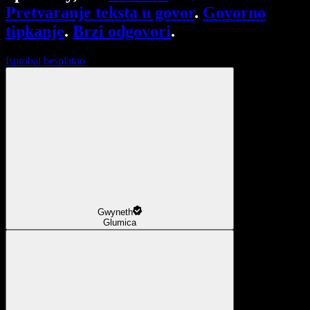
Pretvaranje teksta u govor
.
Govorno
tipkanje
.
Brzi odgovori
.
Isprobaj besplatno
Gwyneth
Glumica