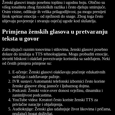
Ženski glasovi imaju posebnu toplinu i ugodnu boju. Obično su
višeg tonaliteta zbog fizioloških razlika i često djeluju smirujuće.
Osim visine, odlikuje ih velika prilagodljivost, pa mogu prenijeti
širok spektar emocija – od nježnosti do snage. Zbog toga često
ulijevaju povjerenje i stvaraju osjećaj ugode kod slušatelja.
Primjena ženskih glasova u pretvaranju
teksta u govor
Zahvaljujući raznim tonovima i stilovima, ženski glasovi posebno
dolaze do izražaja u TTS tehnologijama. Mogu probuditi emocije,
stvoriti bliskost i olakšati povezivanje korisnika sa sadržajem. Neki
od čestih primjera primjene su:
E-učenje: Ženski glasovi olakšavaju praćenje edukativnih
sadržaja i zadržavanje pažnje.
IVR sustavi: Automatski telefonski izbornici često koriste
ženske glasove zbog jasnoće i ljubaznog dojma.
Podcasti: Ženski voice-over donosi svježinu, dinamiku i
zanimljivost podcastima.
YouTube videa: Kreatori često koriste ženski TTS za
privlačne naracije i objašnjenja.
Audioknjige: Ženski glas udahnjuje život likovima i pričama,
pružajući bogat doživljaj.