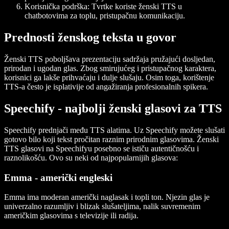
Korisnička podrška: Tvrtke koriste ženski TTS u
chatbotovima za toplu, pristupačnu komunikaciju.
Prednosti ženskog teksta u govor
Ženski TTS poboljšava prezentaciju sadržaja pružajući dosljedan,
prirodan i ugodan glas. Zbog smirujućeg i pristupačnog karaktera,
korisnici ga lakše prihvaćaju i dulje slušaju. Osim toga, korištenje
TTS-a često je isplativije od angažiranja profesionalnih spikera.
Speechify - najbolji ženski glasovi za TTS
Speechify prednjači među TTS alatima. Uz Speechify možete slušati
gotovo bilo koji tekst pročitan raznim prirodnim glasovima. Ženski
TTS glasovi na Speechifyu posebno se ističu autentičnošću i
raznolikošću. Ovo su neki od najpopularnijih glasova:
Emma - američki engleski
Emma ima moderan američki naglasak i topli ton. Njezin glas je
univerzalno razumljiv i blizak slušateljima, nalik suvremenim
američkim glasovima s televizije ili radija.