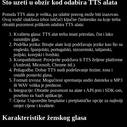
Što uzeti u obzir kod odabira TTS alata
Ponuda TTS alata je velika, pa odabir pravog može biti izazovan.
Ovaj vodič olakšava izbor ističući ključne čimbenike na koje treba
obratiti pozornost prilikom odabira TTS alata:
Kvaliteta glasa: TTS alat treba imati prirodan, čist i lako
razumljiv glas.
Podrška jezika: Birajte alate koji podržavaju jezike kao što su
engleski, španjolski, portugalski, nizozemski, talijanski,
poljski, korejski i švedski.
Kompatibilnost: Provjerite podržava li TTS željene platforme
(Android, Microsoft, Chrome itd.).
Prilagodba: Dobar TTS nudi podešavanje brzine, tona i
ostalih postavki glasa.
Formati izvoza: Mogućnost spremanja audio datoteka u MP3
ili WAV velika je prednost.
Integracije: Obratite pozornost na alate s API-jem i SDK-om,
posebno za SaaS aplikacije.
Cijena: Usporedite besplatne i pretplatničke opcije za najbolji
omjer cijene i kvalitete.
Karakteristike ženskog glasa