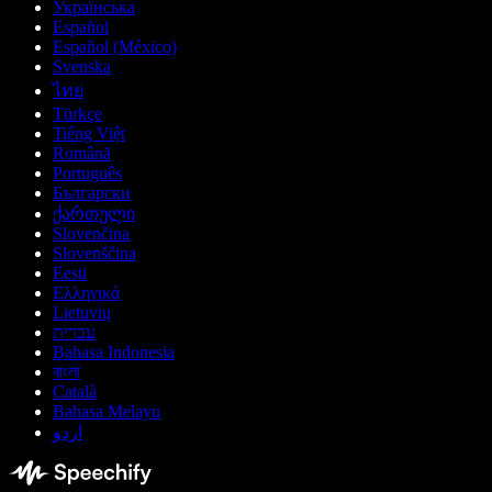
Українська
Español
Español (México)
Svenska
ไทย
Türkçe
Tiếng Việt
Română
Português
Български
ქართული
Slovenčina
Slovenščina
Eesti
Ελληνικά
Lietuvių
עברית
Bahasa Indonesia
বাংলা
Català
Bahasa Melayu
اردو