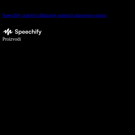
Speechify pokreće diktiranje pomoću glasovnog unosa
Pišite 5× brže uz glasovno diktiranje
Proizvodi
Saznajte više