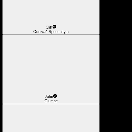
Cliff
Osnivač Speechifyja
John
Glumac