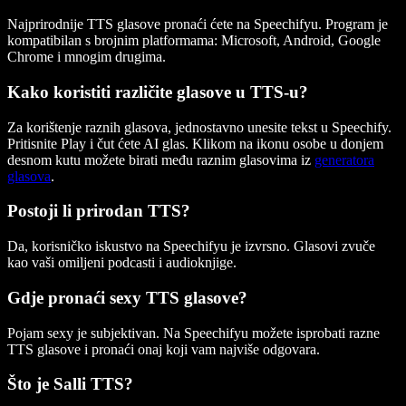
Najprirodnije TTS glasove pronaći ćete na Speechifyu. Program je
kompatibilan s brojnim platformama: Microsoft, Android, Google
Chrome i mnogim drugima.
Kako koristiti različite glasove u TTS-u?
Za korištenje raznih glasova, jednostavno unesite tekst u Speechify.
Pritisnite Play i čut ćete AI glas. Klikom na ikonu osobe u donjem
desnom kutu možete birati među raznim glasovima iz
generatora
glasova
.
Postoji li prirodan TTS?
Da, korisničko iskustvo na Speechifyu je izvrsno. Glasovi zvuče
kao vaši omiljeni podcasti i audioknjige.
Gdje pronaći sexy TTS glasove?
Pojam sexy je subjektivan. Na Speechifyu možete isprobati razne
TTS glasove i pronaći onaj koji vam najviše odgovara.
Što je Salli TTS?