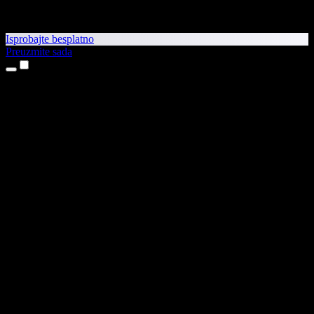
Isprobajte besplatno
Preuzmite sada
Proizvodi
Pretvaranje teksta u govor
Aplikacije za iPhone i iPad
Aplikacija za Android
Proširenje za Chrome
Proširenje za Edge
Web-aplikacija
Aplikacija za Mac
Aplikacija za Windows