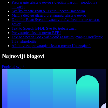
Pretvaranje teksta u govor s dječjim glasom – neodoljiva
inovacija
Sve što trebate znati o Text to Speech Balabolka
Magija dječjeg glasa u pretvaranju teksta u govor
Drop the Beat: Sveobuhvatan vodič za beatbox uz tekst-u-
govor
Text to Speech BFDI: Sve što trebate znati
Pretvaranje teksta u govor BFB!
Text to Speech Bot - Vaš vodič za razumijevanje i korištenje
TTS tehnologije
AI likovi za pretvaranje teksta u govor: Upoznajte ih
Najnoviji blogovi
Pogledaj sve