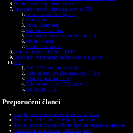
Prednosti ženskog teksta u govor
Speechify - najbolji ženski glasovi za TTS
Emma - američki engleski
Vinti - hindi
Lucia - španjolski
Stephanie - britanski
Gwyneth Paltrow - američki engleski
Meilin - kineski
Chantal - francuski
Kako radi Speechify ženski TTS
Speechify - #1 program za ženski tekst u govor
FAQ
Koji TTS zvuči najprirodnije?
Kako koristiti različite glasove u TTS-u?
Postoji li prirodan TTS?
Gdje pronaći sexy TTS glasove?
Što je Salli TTS?
Preporučeni članci
Google proizvodi za pretvorbu teksta u govor
Text to Speech Canva: Sve što trebate znati
Text to Speech Bisaya: Oživite riječi na visajskom dijalektu
Discord bot za pretvaranje teksta u govor