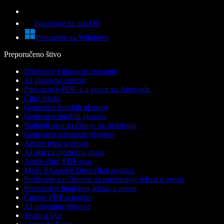
Preuzmite za macOS
Preuzmite za Windows
Preporučeno štivo
Diktiranje i glasovno tipkanje
AI glasovni asistent
Pretvaranje PDF-a u govor na Androidu
Čitač teksta
Generator ženskih glasova
Generator muških glasova
Najbolji alati za čitanje za disleksiju
Generator robotskih glasova
Anime tekst u govor
AI alat za promjenu glasa
Audio čitač PDF-ova
Može li Google Docs čitati naglas?
Proširenje za Chrome za pretvaranje teksta u govor
Pretvaranje hindskog teksta u govor
Čitanje PDF-a naglas
AI generator glasova
Texto a Voz