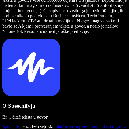
teksta u govor, s više od 100.000 ocjena s 5 zvjezdica. Diplomirao je
matematiku i magistrirao računarstvo na Sveučilištu Stanford (smjer
umjetna inteligencija). Časopis Inc. uvrstio ga je među 50 najboljih
poduzetnika, a pojavio se u Business Insideru, TechCrunchu,
LifeHackeru, CBS-u i drugim medijima. Njegov magistarski rad
bavio se AI-jem i pretvaranjem teksta u govor, a nosio je naslov:
“CloneBot: Personalizirane dijaloške predikcije.”
O Speechifyju
Br. 1 čitač teksta u govor
Speechify
je vodeća svjetska
platforma za pretvaranje teksta u govor