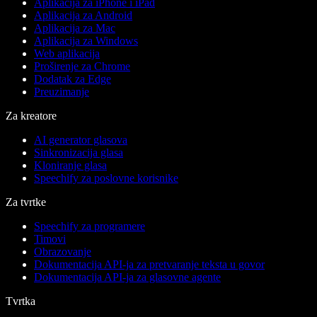
Aplikacija za iPhone i iPad
Aplikacija za Android
Aplikacija za Mac
Aplikacija za Windows
Web aplikacija
Proširenje za Chrome
Dodatak za Edge
Preuzimanje
Za kreatore
AI generator glasova
Sinkronizacija glasa
Kloniranje glasa
Speechify za poslovne korisnike
Za tvrtke
Speechify za programere
Timovi
Obrazovanje
Dokumentacija API-ja za pretvaranje teksta u govor
Dokumentacija API-ja za glasovne agente
Tvrtka