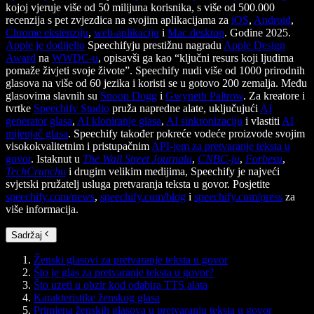
kojoj vjeruje više od 50 milijuna korisnika, s više od 500.000
recenzija s pet zvjezdica na svojim aplikacijama za
iOS
,
Android
,
Chrome ekstenziju
,
web-aplikaciju
i
Mac desktop
. Godine 2025.
Apple je dodijelio
Speechifyju prestižnu nagradu
Apple Design
Award
na
WWDC-u
, opisavši ga kao “ključni resurs koji ljudima
pomaže živjeti svoje živote”. Speechify nudi više od 1000 prirodnih
glasova na više od 60 jezika i koristi se u gotovo 200 zemalja. Među
glasovima slavnih su
Snoop Dogg
i
Gwyneth Paltrow
. Za kreatore i
tvrtke
Speechify Studio
pruža napredne alate, uključujući
AI
generator glasa
,
AI kloniranje glasa
,
AI sinkronizaciju
i vlastiti
AI
mijenjač glasa
. Speechify također pokreće vodeće proizvode svojim
visokokvalitetnim i pristupačnim
API-jem za pretvaranje teksta u
govor
. Istaknut u
The Wall Street Journalu
,
CNBC-ju
,
Forbesu
,
TechCrunchu
i drugim velikim medijima, Speechify je najveći
svjetski pružatelj usluga pretvaranja teksta u govor. Posjetite
speechify.com/news
,
speechify.com/blog
i
speechify.com/press
za
više informacija.
Sadržaj
Ženski glasovi za pretvaranje teksta u govor
Što je glas za pretvaranje teksta u govor?
Što uzeti u obzir kod odabira TTS alata
Karakteristike ženskog glasa
Primjena ženskih glasova u pretvaranju teksta u govor