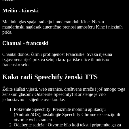
Meilin - kineski
Meilinin glas spaja tradiciju i moderan duh Kine. Njezin
mandarinski naglasak autentično prenosi atmosferu Kine i njezinih
priča.
Chantal - francuski
Chantal donosi šarm i profinjenost Francuske. Svaka njezina
izgovorena riječ priziva šetnju kroz pariške ulice ili mirisno
francusko selo.
Kako radi Speechify ženski TTS
Želite slušati vijesti, web stranice, društvene mreže i još mnogo toga
ženskim glasom? Odaberite Speechify! Korištenje je vrlo
jednostavno – slijedite ove korake:
Pokrenite Speechify: Preuzmite mobilnu aplikaciju
(Android/iOS), instalirajte Speechify Chrome ekstenziju ili
otvorite web stranicu.
Odaberite sadržaj: Otvorite bilo koji tekst i pripremite ga za