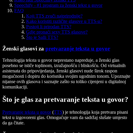
Speechify - #1 program za ženski tekst u govor
FAQ
Koji TTS zvuči najprirodnije?
Kako koristiti različite glasove u TTS-u?
Postoji li prirodan TTS?
Gdje pronaći sexy TTS glasove?
Što je Salli TTS?
Ženski glasovi za
pretvaranje teksta u govor
Tehnologija teksta u govor neprestano napreduje, a ženski glas
posebno se ističe toplinom, izražajnošću i bliskošću. Od virtualnih
asistenata do pripovijedanja, ženski glasovi nude širok raspon
mogućnosti i dopiru do korisnika svojim ugodnim tonom. Upoznajte
nijanse ovih glasova i saznajte zašto su toliko cijenjeni u digitalnoj
komunikaciji.
Što je glas za pretvaranje teksta u govor?
Pretvaranje teksta u govor
(
TTS
) je tehnologija koja pretvara pisani
tekst u izgovoreni glas. Omogućuje vam da sadržaj slušate umjesto
da ga čitate.