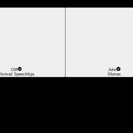
Cliff
John
Osnivač Speechifyja
Glumac