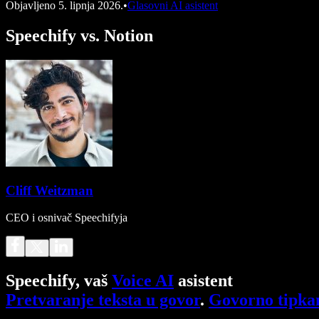
Objavljeno
5. lipnja 2026.
•
Glasovni AI asistent
Speechify vs. Notion
Cliff Weitzman
CEO i osnivač Speechifyja
Speechify, vaš
Voice AI
asistent
Pretvaranje teksta u govor
.
Govorno tipka