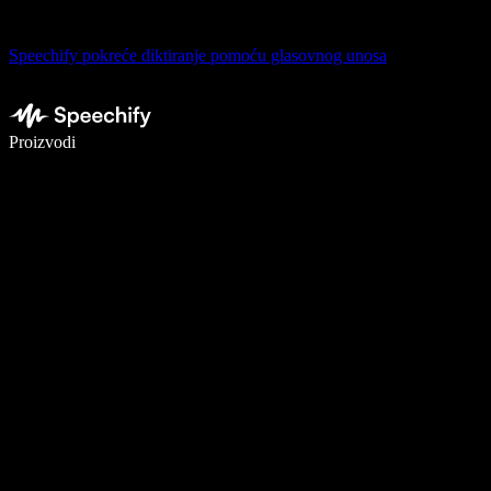
Speechify pokreće diktiranje pomoću glasovnog unosa
Pišite 5× brže uz glasovno diktiranje
Proizvodi
Saznajte više