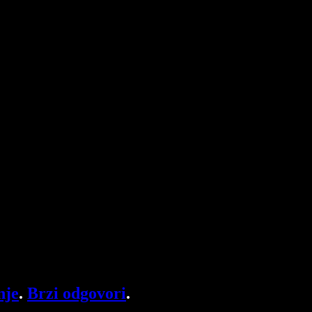
nje
.
Brzi odgovori
.