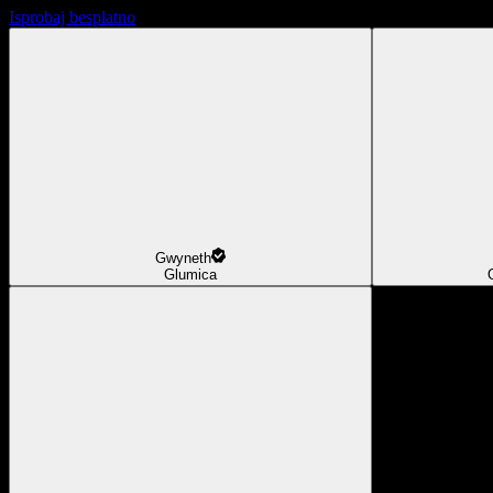
Isprobaj besplatno
Gwyneth
Glumica