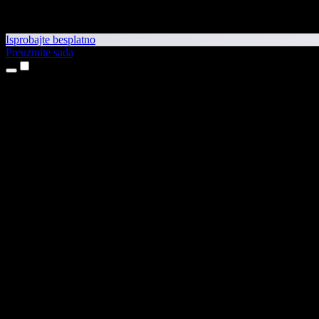
Isprobajte besplatno
Preuzmite sada
Proizvodi
Pretvaranje teksta u govor
Aplikacije za iPhone i iPad
Aplikacija za Android
Proširenje za Chrome
Proširenje za Edge
Web-aplikacija
Aplikacija za Mac
Aplikacija za Windows