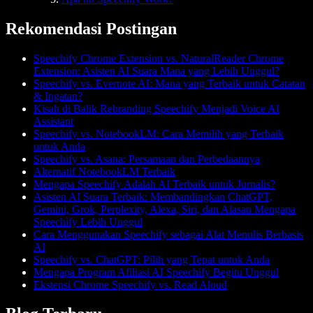
Rekomendasi Postingan
Speechify Chrome Extension vs. NaturalReader Chrome
Extension: Asisten AI Suara Mana yang Lebih Unggul?
Speechify vs. Evernote AI: Mana yang Terbaik untuk Catatan
& Ingatan?
Kisah di Balik Rebranding Speechify Menjadi Voice AI
Assistant
Speechify vs. NotebookLM: Cara Memilih yang Terbaik
untuk Anda
Speechify vs. Asana: Persamaan dan Perbedaannya
Alternatif NotebookLM Terbaik
Mengapa Speechify Adalah AI Terbaik untuk Jurnalis?
Asisten AI Suara Terbaik: Membandingkan ChatGPT,
Gemini, Grok, Perplexity, Alexa, Siri, dan Alasan Mengapa
Speechify Lebih Unggul
Cara Menggunakan Speechify sebagai Alat Menulis Berbasis
AI
Speechify vs. ChatGPT: Pilih yang Tepat untuk Anda
Mengapa Program Afiliasi AI Speechify Begitu Unggul
Ekstensi Chrome Speechify vs. Read Aloud