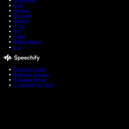
Slovenščina
Eesti
Hrvatski
Ελληνικά
Lietuvių
עברית
বাংলা
Català
Bahasa Melayu
اردو
Preferensi Cookie
Ketentuan Layanan
Kebijakan Privasi
© Speechify Inc 2026