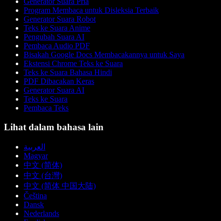
Generator Suara Pria
Program Membaca untuk Disleksia Terbaik
Generator Suara Robot
Teks ke Suara Anime
Pengubah Suara AI
Pembaca Audio PDF
Bisakah Google Docs Membacakannya untuk Saya
Ekstensi Chrome Teks ke Suara
Teks ke Suara Bahasa Hindi
PDF Dibacakan Keras
Generator Suara AI
Teks ke Suara
Pembaca Teks
Lihat dalam bahasa lain
العربية
Magyar
中文 (简体)
中文 (台灣)
中文 (简体 中国大陆)
Čeština
Dansk
Nederlands