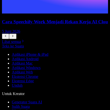
Cara Speechify Work Menjadi Rekan Kerja AI Clou
5 Juni 2026
5
Lihat semua
Teks ke Suara
Aplikasi iPhone & iPad
Aplikasi Android
Aplikasi Mac
Aplikasi Windows
Aplikasi Web
Ekstensi Chrome
Ekstensi Edge
Unduh
Untuk Kreator
Generator Suara AI
Sulih Suara