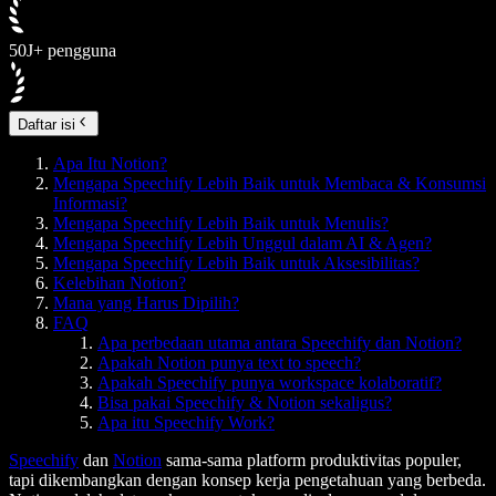
50J+ pengguna
Daftar isi
Apa Itu Notion?
Mengapa Speechify Lebih Baik untuk Membaca & Konsumsi
Informasi?
Mengapa Speechify Lebih Baik untuk Menulis?
Mengapa Speechify Lebih Unggul dalam AI & Agen?
Mengapa Speechify Lebih Baik untuk Aksesibilitas?
Kelebihan Notion?
Mana yang Harus Dipilih?
FAQ
Apa perbedaan utama antara Speechify dan Notion?
Apakah Notion punya text to speech?
Apakah Speechify punya workspace kolaboratif?
Bisa pakai Speechify & Notion sekaligus?
Apa itu Speechify Work?
Speechify
dan
Notion
sama-sama platform produktivitas populer,
tapi dikembangkan dengan konsep kerja pengetahuan yang berbeda.