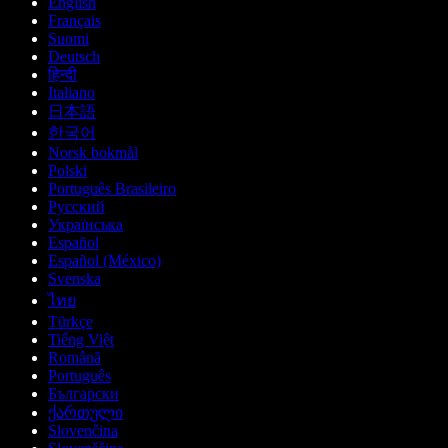
English
Français
Suomi
Deutsch
हिन्दी
Italiano
日本語
한국어
Norsk bokmål
Polski
Português Brasileiro
Русский
Українська
Español
Español (México)
Svenska
ไทย
Türkçe
Tiếng Việt
Română
Português
Български
ქართული
Slovenčina