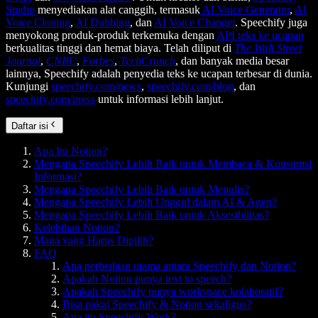
Studio
menyediakan alat canggih, termasuk
AI Voice Generator
,
AI
Voice Cloning
,
AI Dubbing
, dan
AI Voice Changer
. Speechify juga
menyokong produk-produk terkemuka dengan
API teks ke ucapan
berkualitas tinggi dan hemat biaya. Telah diliput di
The Wall Street
Journal
,
CNBC
,
Forbes
,
TechCrunch
, dan banyak media besar
lainnya, Speechify adalah penyedia teks ke ucapan terbesar di dunia.
Kunjungi
speechify.com/news
,
speechify.com/blog
, dan
speechify.com/press
untuk informasi lebih lanjut.
Daftar isi
Apa Itu Notion?
Mengapa Speechify Lebih Baik untuk Membaca & Konsumsi
Informasi?
Mengapa Speechify Lebih Baik untuk Menulis?
Mengapa Speechify Lebih Unggul dalam AI & Agen?
Mengapa Speechify Lebih Baik untuk Aksesibilitas?
Kelebihan Notion?
Mana yang Harus Dipilih?
FAQ
Apa perbedaan utama antara Speechify dan Notion?
Apakah Notion punya text to speech?
Apakah Speechify punya workspace kolaboratif?
Bisa pakai Speechify & Notion sekaligus?
Apa itu Speechify Work?