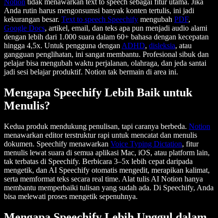
Notion
tidak menawarkan text to speech sebagai fitur utama. Jika
Anda rutin harus mengonsumsi banyak konten tertulis, ini jadi
kekurangan besar.
Text to speech Speechify
mengubah
PDF
,
Google Docs
, artikel, email, dan teks apa pun menjadi audio alami
dengan lebih dari 1.000 suara dalam 60+ bahasa dengan kecepatan
hingga 4,5x. Untuk pengguna dengan
ADHD
,
disleksia
, atau
gangguan penglihatan, ini sangat membantu. Profesional sibuk dan
pelajar bisa mengubah waktu perjalanan, olahraga, dan jeda santai
jadi sesi belajar produktif. Notion tak bermain di area ini.
Mengapa Speechify Lebih Baik untuk
Menulis?
Kedua produk mendukung penulisan, tapi caranya berbeda.
Notion
menawarkan editor terstruktur rapi untuk mencatat dan menulis
dokumen. Speechify menawarkan
Voice Typing Dictation
, fitur
menulis lewat suara di semua aplikasi Mac, iOS, atau platform lain,
tak terbatas di Speechify. Berbicara 3–5x lebih cepat daripada
mengetik, dan AI Speechify otomatis mengedit, merapikan kalimat,
serta memformat teks secara real time. Alat tulis AI Notion hanya
membantu memperbaiki tulisan yang sudah ada. Di Speechify, Anda
bisa melewati proses mengetik sepenuhnya.
Mengapa Speechify Lebih Unggul dalam