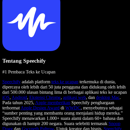
Tentang Speechify
#1 Pembaca Teks ke Ucapan
Speechify
adalah platform
teks ke ucapan
terkemuka di dunia,
dipercaya oleh lebih dari 50 juta pengguna dan didukung oleh lebih
dari 500.000 ulasan bintang lima di berbagai aplikasi teks ke ucapan
iOS
,
Android
,
Ekstensi Chrome
,
aplikasi web
, dan
desktop Mac
.
Pada tahun 2025,
Apple memberikan
Speechify penghargaan
terhormat
Apple Design Award
di
WWDC
, menyebutnya sebagai
“sumber penting yang membantu orang menjalani hidup mereka.”
Speechify menawarkan 1.000+ suara alami dalam 60+ bahasa dan
digunakan di hampir 200 negara. Suara selebriti termasuk
Snoop
Dogg
dan
Gwyneth Paltrow
. Untuk kreator dan bisnis,
Speechify