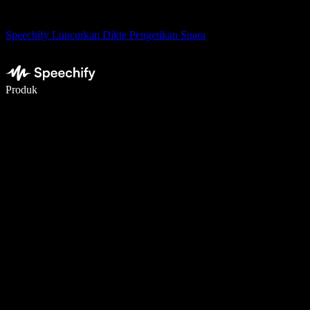
Speechify Luncurkan Dikte Pengetikan Suara
Menulis 5× lebih cepat dengan dikte suara
Produk
Pelajari lebih lanjut