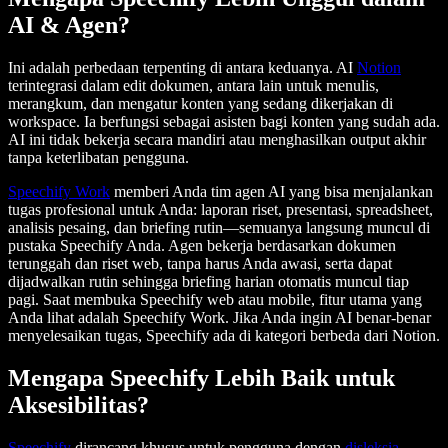
AI & Agen?
Ini adalah perbedaan terpenting di antara keduanya. AI
Notion
terintegrasi dalam edit dokumen, antara lain untuk menulis,
merangkum, dan mengatur konten yang sedang dikerjakan di
workspace. Ia berfungsi sebagai asisten bagi konten yang sudah ada.
AI ini tidak bekerja secara mandiri atau menghasilkan output akhir
tanpa keterlibatan pengguna.
Speechify Work
memberi Anda tim agen AI yang bisa menjalankan
tugas profesional untuk Anda: laporan riset, presentasi, spreadsheet,
analisis pesaing, dan briefing rutin—semuanya langsung muncul di
pustaka Speechify Anda. Agen bekerja berdasarkan dokumen
terunggah dan riset web, tanpa harus Anda awasi, serta dapat
dijadwalkan rutin sehingga briefing harian otomatis muncul tiap
pagi. Saat membuka Speechify web atau mobile, fitur utama yang
Anda lihat adalah Speechify Work. Jika Anda ingin AI benar-benar
menyelesaikan tugas, Speechify ada di kategori berbeda dari Notion.
Mengapa Speechify Lebih Baik untuk
Aksesibilitas?
Speechify
dirancang khusus untuk pengguna dengan
disleksia
,