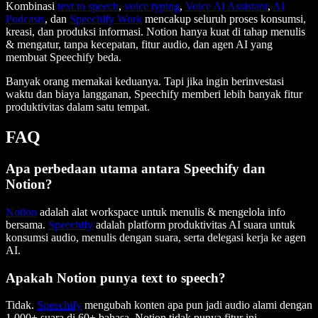
Kombinasi
text to speech
,
voice typing
,
Voice AI Assistant
,
AI
Podcasts
, dan
Speechify Work
mencakup seluruh proses konsumsi,
kreasi, dan produksi informasi. Notion hanya kuat di tahap menulis
& mengatur, tanpa kecepatan, fitur audio, dan agen AI yang
membuat Speechify beda.
Banyak orang memakai keduanya. Tapi jika ingin berinvestasi
waktu dan biaya langganan, Speechify memberi lebih banyak fitur
produktivitas dalam satu tempat.
FAQ
Apa perbedaan utama antara Speechify dan
Notion?
Notion
adalah alat workspace untuk menulis & mengelola info
bersama.
Speechify
adalah platform produktivitas AI suara untuk
konsumsi audio, menulis dengan suara, serta delegasi kerja ke agen
AI.
Apakah Notion punya text to speech?
Tidak.
Speechify
mengubah konten apa pun jadi audio alami dengan
1.000+ suara di 60+ bahasa. Notion tidak punya fitur ini.