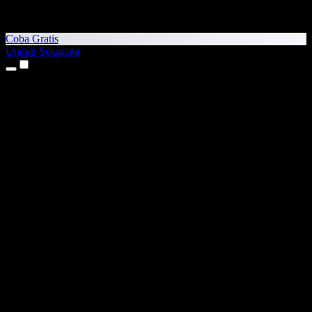
Coba Gratis
Unduh Sekarang
Produk
Teks ke Suara
Aplikasi iPhone & iPad
Aplikasi Android
Ekstensi Chrome
Ekstensi Edge
Aplikasi Web
Aplikasi Mac
Aplikasi Windows