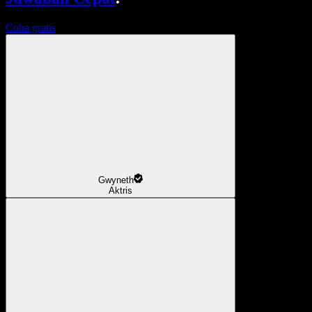
Coba gratis
Gwyneth
Aktris