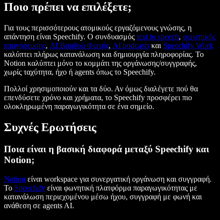
Ποιο πρέπει να επιλέξετε;
Για τους περισσότερους ατομικούς εργαζόμενους γνώσης, η
απάντηση είναι Speechify. Ο συνδυασμός
text to speech
,
φωνητικής
υπαγόρευσης
,
AI Βοηθού Φωνής
,
AI podcasts
και
Speechify Work
καλύπτει πλήρως κατανάλωση και δημιουργία πληροφορίας. Το
Notion καλύπτει μόνο το κομμάτι της οργάνωσης/συγγραφής,
χωρίς ταχύτητα, ήχο ή agents όπως το Speechify.
Πολλοί χρησιμοποιούν και τα δύο. Αν όμως διαλέγετε πού θα
επενδύσετε χρόνο και χρήματα, το Speechify προσφέρει πιο
ολοκληρωμένη παραγωγικότητα σε ένα σημείο.
Συχνές Ερωτήσεις
Ποια είναι η βασική διαφορά μεταξύ Speechify και
Notion;
Notion
είναι workspace για συνεργατική οργάνωση και συγγραφή.
Το
Speechify
είναι φωνητική πλατφόρμα παραγωγικότητας με
κατανάλωση περιεχομένου μέσω ήχου, συγγραφή με φωνή και
ανάθεση σε agents AI.