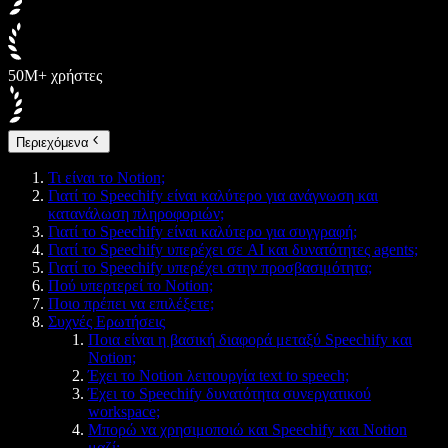
50M+ χρήστες
Περιεχόμενα
Τι είναι το Notion;
Γιατί το Speechify είναι καλύτερο για ανάγνωση και
κατανάλωση πληροφοριών;
Γιατί το Speechify είναι καλύτερο για συγγραφή;
Γιατί το Speechify υπερέχει σε AI και δυνατότητες agents;
Γιατί το Speechify υπερέχει στην προσβασιμότητα;
Πού υπερτερεί το Notion;
Ποιο πρέπει να επιλέξετε;
Συχνές Ερωτήσεις
Ποια είναι η βασική διαφορά μεταξύ Speechify και
Notion;
Έχει το Notion λειτουργία text to speech;
Έχει το Speechify δυνατότητα συνεργατικού
workspace;
Μπορώ να χρησιμοποιώ και Speechify και Notion
μαζί;