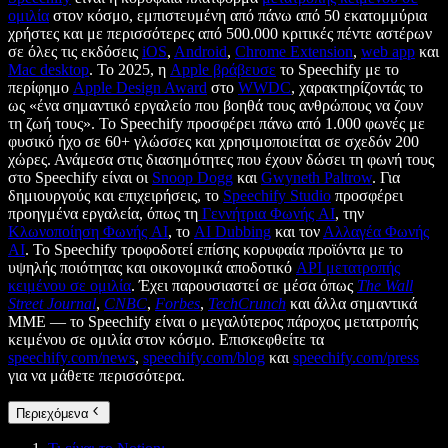
ομιλία
στον κόσμο, εμπιστευμένη από πάνω από 50 εκατομμύρια
χρήστες και με περισσότερες από 500.000 κριτικές πέντε αστέρων
σε όλες τις εκδόσεις
iOS
,
Android
,
Chrome Extension
,
web app
και
Mac desktop
. Το 2025, η
Apple βράβευσε
το Speechify με το
περίφημο
Apple Design Award
στο
WWDC
, χαρακτηρίζοντάς το
ως «ένα σημαντικό εργαλείο που βοηθά τους ανθρώπους να ζουν
τη ζωή τους». Το Speechify προσφέρει πάνω από 1.000 φωνές με
φυσικό ήχο σε 60+ γλώσσες και χρησιμοποιείται σε σχεδόν 200
χώρες. Ανάμεσα στις διασημότητες που έχουν δώσει τη φωνή τους
στο Speechify είναι οι
Snoop Dogg
και
Gwyneth Paltrow
. Για
δημιουργούς και επιχειρήσεις, το
Speechify Studio
προσφέρει
προηγμένα εργαλεία, όπως τη
Γεννήτρια Φωνής AI
, την
Κλωνοποίηση Φωνής AI
, το
AI Dubbing
και τον
Αλλαγέα Φωνής
AI
. Το Speechify τροφοδοτεί επίσης κορυφαία προϊόντα με το
υψηλής ποιότητας και οικονομικά αποδοτικό
API μετατροπής
κειμένου σε ομιλία
. Έχει παρουσιαστεί σε μέσα όπως
The Wall
Street Journal
,
CNBC
,
Forbes
,
TechCrunch
και άλλα σημαντικά
ΜΜΕ — το Speechify είναι ο μεγαλύτερος πάροχος μετατροπής
κειμένου σε ομιλία στον κόσμο. Επισκεφθείτε τα
speechify.com/news
,
speechify.com/blog
και
speechify.com/press
για να μάθετε περισσότερα.
Περιεχόμενα