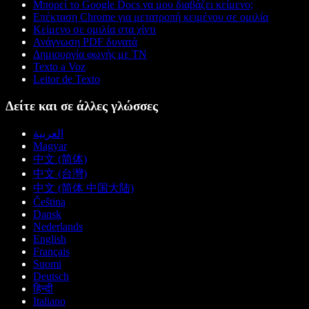
Μπορεί το Google Docs να μου διαβάζει κείμενο;
Επέκταση Chrome για μετατροπή κειμένου σε ομιλία
Κείμενο σε ομιλία στα χίντι
Ανάγνωση PDF δυνατά
Δημιουργία φωνής με ΤΝ
Texto a Voz
Leitor de Texto
Δείτε και σε άλλες γλώσσες
العربية
Magyar
中文 (简体)
中文 (台灣)
中文 (简体 中国大陆)
Čeština
Dansk
Nederlands
English
Français
Suomi
Deutsch
हिन्दी
Italiano