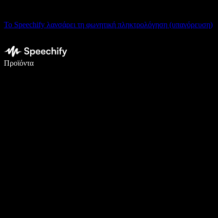
Το Speechify λανσάρει τη φωνητική πληκτρολόγηση (υπαγόρευση)
Γράψτε 5× πιο γρήγορα με φωνητική πληκτρολόγηση
Προϊόντα
Μάθετε περισσότερα