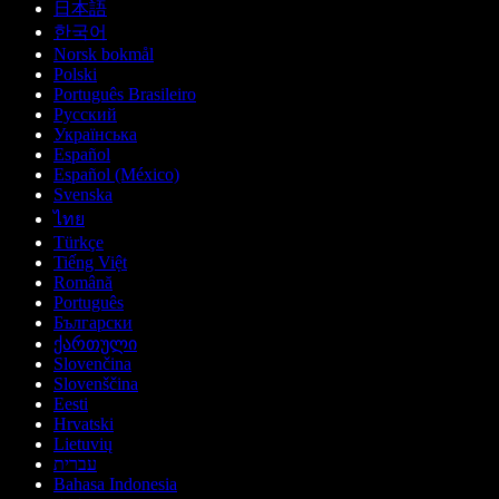
日本語
한국어
Norsk bokmål
Polski
Português Brasileiro
Русский
Українська
Español
Español (México)
Svenska
ไทย
Türkçe
Tiếng Việt
Română
Português
Български
ქართული
Slovenčina
Slovenščina
Eesti
Hrvatski
Lietuvių
עברית
Bahasa Indonesia