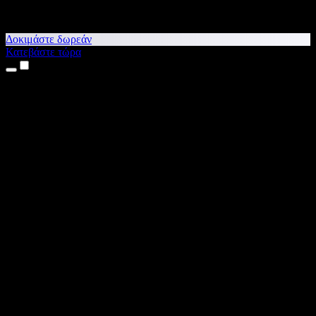
Δοκιμάστε δωρεάν
Κατεβάστε τώρα
Προϊόντα
Κείμενο σε Ομιλία
Εφαρμογές για iPhone & iPad
Εφαρμογή για Android
Επέκταση για Chrome
Επέκταση για Edge
Web εφαρμογή
Εφαρμογή για Mac
Εφαρμογή για Windows