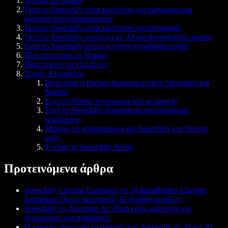
Τι είναι το Notion;
Γιατί το Speechify είναι καλύτερο για ανάγνωση και
κατανάλωση πληροφοριών;
Γιατί το Speechify είναι καλύτερο για συγγραφή;
Γιατί το Speechify υπερέχει σε AI και δυνατότητες agents;
Γιατί το Speechify υπερέχει στην προσβασιμότητα;
Πού υπερτερεί το Notion;
Ποιο πρέπει να επιλέξετε;
Συχνές Ερωτήσεις
Ποια είναι η βασική διαφορά μεταξύ Speechify και
Notion;
Έχει το Notion λειτουργία text to speech;
Έχει το Speechify δυνατότητα συνεργατικού
workspace;
Μπορώ να χρησιμοποιώ και Speechify και Notion
μαζί;
Τι είναι το Speechify Work;
Προτεινόμενα άρθρα
Speechify Chrome Extension vs. NaturalReader Chrome
Extension: Ποιος φωνητικός AI βοηθός κερδίζει;
Speechify vs. Evernote AI: Ποιο είναι καλύτερο για
σημειώσεις και ανάκληση;
Η ιστορία πίσω από το rebrand του Speechify σε Voice AI