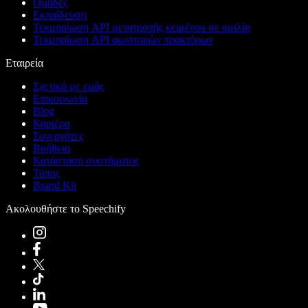
Ομάδες
Εκπαίδευση
Τεκμηρίωση API μετατροπής κειμένου σε ομιλία
Τεκμηρίωση API φωνητικών πρακτόρων
Εταιρεία
Σχετικά με εμάς
Επικοινωνία
Blog
Καριέρα
Συνεργάτες
Βοήθεια
Κατάσταση συστήματος
Τύπος
Brand Kit
Ακολουθήστε το Speechify