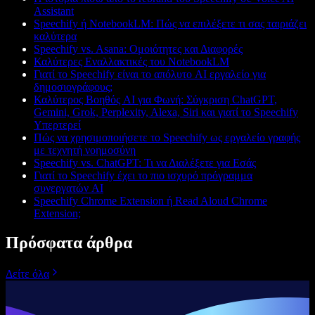
Assistant
Speechify ή NotebookLM: Πώς να επιλέξετε τι σας ταιριάζει
καλύτερα
Speechify vs. Asana: Ομοιότητες και Διαφορές
Καλύτερες Εναλλακτικές του NotebookLM
Γιατί το Speechify είναι το απόλυτο AI εργαλείο για
δημοσιογράφους;
Καλύτερος Βοηθός AI για Φωνή: Σύγκριση ChatGPT,
Gemini, Grok, Perplexity, Alexa, Siri και γιατί το Speechify
Υπερτερεί
Πώς να χρησιμοποιήσετε το Speechify ως εργαλείο γραφής
με τεχνητή νοημοσύνη
Speechify vs. ChatGPT: Τι να Διαλέξετε για Εσάς
Γιατί το Speechify έχει το πιο ισχυρό πρόγραμμα
συνεργατών AI
Speechify Chrome Extension ή Read Aloud Chrome
Extension;
Πρόσφατα άρθρα
Δείτε όλα