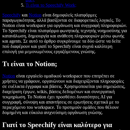
Τι είναι το Speechify Work;
Speechify
και
Notion
είναι δημοφιλείς πλατφόρμες
παραγωγικότητας, αλλά βασίζονται σε διαφορετικές λογικές. Το
Notion είναι workspace για οργάνωση και συγγραφή πληροφοριών.
Το Speechify είναι πλατφόρμα φωνητικής τεχνητής νοημοσύνης για
κατανάλωση, δημιουργία και ανάθεση πληροφοριών μέσω φωνής
και agents. Σε αυτό το άρθρο συγκρίνουμε τα δύο ώστε να δείτε
πού διαφέρουν και γιατί το Speechify είναι συχνά καλύτερη
επιλογή για μεμονωμένους εργαζόμενους γνώσης.
Τι είναι το Notion;
Notion
είναι εργαλείο ομαδικού workspace που επιτρέπει σε
χρήστες να γράφουν, οργανώνουν και διαχειρίζονται πληροφορίες
σε ευέλικτα έγγραφα και βάσεις. Χρησιμοποιείται για σημειώσεις,
διαχείριση έργων, wikis, βάσεις δεδομένων και συνεργατική
τεκμηρίωση. Το Notion έχει προσθέσει δυνατότητες AI για
συγγραφή, σύνοψη και απαντήσεις σε ερωτήσεις σχετικά με το
περιεχόμενο του workspace. Το προτιμούν ομάδες που θέλουν
δομημένη και εύκολα ανιχνεύσιμη οργάνωση γνώσης.
Γιατί το Speechify είναι καλύτερο για