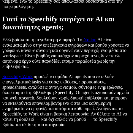
κείμενο, ενώ το Speechify σας απαλλάσσει ουσιαστικά από την
πληκτρολόγηση.
Γιατί το Speechify υπερέχει σε AI και
δυνατότητες agents;
Εδώ βρίσκεται η μεγαλύτερη διαφορά. Το
Notion
AI είναι
ενσωματωμένο στην επεξεργασία εγγράφων και βοηθά χρήστες να
γράφουν, κάνουν σύνοψη και οργανώνουν περιεχόμενο μέσα στο
workspace. Είναι βοηθός για υπάρχον περιεχόμενο, δεν εκτελεί
αυτόνομα έργο ούτε παραδίδει έτοιμα παραδοτέα χωρίς την
επίβλεψή σας.
Speechify Work
προσφέρει ομάδα AI agents που εκτελούν
επαγγελματικά tasks για εσάς: εκθέσεις, παρουσιάσεις,
spreadsheets, αναλύσεις ανταγωνισμού, σύντομες ενημερώσεις,
όλα έτοιμα στη βιβλιοθήκη Speechify. Οι agents αξιοποιούν αρχεία
και web research, δουλεύουν χωρίς διαρκή επίβλεψη και μπορούν
να εκτελούνται επαναλαμβανόμενα ώστε μια καθημερινή
ενημέρωση να εμφανίζεται αυτόματα κάθε πρωί. Ανοίγοντας το
Speechify, το Work είναι η βασική λειτουργία. Αν θέλετε το AI να
κάνει τη δουλειά — και όχι απλώς να βοηθά — το Speechify
βρίσκεται σε δική του κατηγορία.