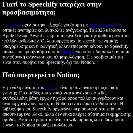
Γιατί το Speechify υπερέχει στην
προσβασιμότητα;
Speechify
σχεδιάστηκε εξαρχής για άτομα με
δυσλεξία
,
ΔΕΠΥ
,
οπτικές αναπηρίες και δυσκολίες ανάγνωσης. Το 2025 κέρδισε το
Apple Design Award ως κρίσιμο εργαλείο για την καθημερινότητα
πολλών ανθρώπων. Οι λειτουργίες text to speech, φωνητικής
υπαγόρευσης και η φωνητική αλληλεπίδραση κάνουν το Speechify
σαφώς πιο προσβάσιμο από το
Notion
για όσους δυσκολεύονται με
την οθονική ανάγνωση και πληκτρολόγηση. Η προσβασιμότητα
είναι στον πυρήνα του Speechify, όχι του Notion.
Πού υπερτερεί το Notion;
Η μεγάλη δύναμη του
Notion
είναι η συνεργατική διαχείριση
γνώσης. Για ομάδες που χρειάζονται κοινόχρηστο wiki,
συνδεδεμένη βάση έργων ή χώρο όπου πολλοί συγγράφουν και
αναδιοργανώνουν υλικό, το Notion είναι ειδικά σχεδιασμένο. Η
βιβλιοθήκη του Speechify οργανώνει περιουσιακά στοιχεία και
αποθηκευμένο υλικό, αλλά δεν είναι πλήρες σύστημα τεκμηρίωσης
ομάδας. Αν προτεραιότητα είναι το wiki ομάδας και η διαχείριση
έργων, το Notion ταιριάζει καλύτερα.