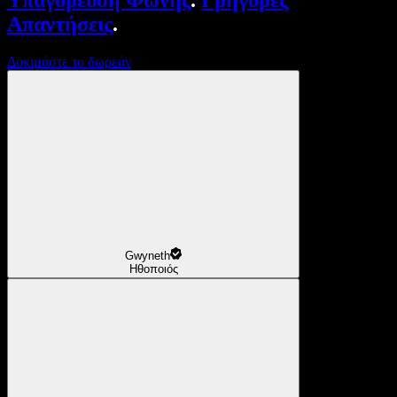
Υπαγόρευση Φωνής
.
Γρήγορες
Απαντήσεις
.
Δοκιμάστε το δωρεάν
Gwyneth
Ηθοποιός