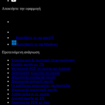
Αποκτήστε την εφαρμογή
Κατεβάστε το για macOS
Κατεβάστε το για Windows
Προτεινόμενη ανάγνωση
Υπαγόρευση & φωνητική πληκτρολόγηση
Βοηθός φωνής με ΤΝ
Μετατροπή PDF σε ομιλία για Android
Αναγνώστης κειμένου σε ομιλία
Δημιουργία γυναικείας φωνής
Δημιουργία ανδρικής φωνής
Οι καλύτεροι αναγνώστες για δυσλεξία
Δημιουργία ρομποτικής φωνής
Anime κείμενο σε ομιλία
Αλλαγή φωνής με ΤΝ
Αναγνώστης PDF με ήχο