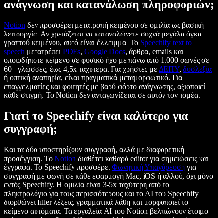
ανάγνωση και κατανάλωση πληροφοριών;
Notion
δεν προσφέρει μετατροπή κειμένου σε ομιλία ως βασική
λειτουργία. Αν χρειάζεται να καταναλώνετε συχνά μεγάλο όγκο
γραπτού κειμένου, αυτό είναι έλλειμμα. Το
Speechify text to
speech
μετατρέπει
PDFs
,
Google Docs
, άρθρα, emails και
οποιοδήποτε κείμενο σε φυσικό ήχο με πάνω από 1.000 φωνές σε
60+ γλώσσες, έως 4,5x ταχύτερα. Για χρήστες με
ΔΕΠΥ
,
δυσλεξία
ή οπτική αναπηρία, είναι πραγματικά μεταμορφωτικό. Για
επαγγελματίες και φοιτητές με βαρύ φόρτο ανάγνωσης, αξιοποιεί
κάθε στιγμή. Το Notion δεν ανταγωνίζεται σε αυτόν τον τομέα.
Γιατί το Speechify είναι καλύτερο για
συγγραφή;
Και τα δύο υποστηρίζουν συγγραφή, αλλά με διαφορετική
προσέγγιση. Το
Notion
διαθέτει καθαρό editor για σημειώσεις και
έγγραφα. Το Speechify προσφέρει
Φωνητική Υπαγόρευση
για
συγγραφή με φωνή σε κάθε εφαρμογή Mac, iOS ή αλλού, όχι μόνο
εντός Speechify. Η ομιλία είναι 3-5x ταχύτερη από το
πληκτρολόγιο για τους περισσότερους και το AI του Speechify
διορθώνει filler λέξεις, γραμματικά λάθη και μορφοποιεί το
κείμενο αυτόματα. Τα εργαλεία AI του Notion βελτιώνουν έτοιμο