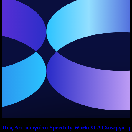
Πώς Λειτουργεί το Speechify Work: Ο AI Συνεργάτη