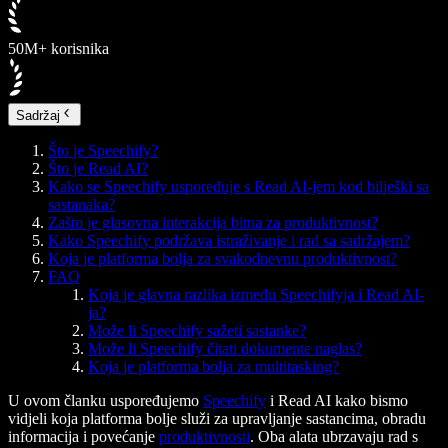
50M+ korisnika
Sadržaj
Što je Speechify?
Što je Read AI?
Kako se Speechify uspoređuje s Read AI-jem kod bilješki sa
sastanaka?
Zašto je glasovna interakcija bitna za produktivnost?
Kako Speechify podržava istraživanje i rad sa sadržajem?
Koja je platforma bolja za svakodnevnu produktivnost?
FAQ
Koja je glavna razlika između Speechifyja i Read AI-
ja?
Može li Speechify sažeti sastanke?
Može li Speechify čitati dokumente naglas?
Koja je platforma bolja za multitasking?
U ovom članku uspoređujemo
Speechify
i Read AI kako bismo
vidjeli koja platforma bolje služi za upravljanje sastancima, obradu
informacija i povećanje
produktivnosti
. Oba alata ubrzavaju rad s