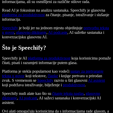
informacijama, ali su osmišljeni za različite stilove rada.
Read AI je fokusiran na analizu sastanaka. Speechify je glasovna
platforma za produktivnost
za čitanje, pisanje, istraživanje i slušanje
informacija.
Speechify
je bolji jer na jednom mjestu objedinjuje
pretvorbu teksta
u govor
,
glasovno diktiranje
,
AI podcaste
, AI sažetke sastanaka i
konverzacijsku glasovnu AI.
Što je Speechify?
Speechify je AI
platforma za produktivnost
koja korisnicima pomaže
čitati, pisati i razumjeti informacije putem glasa.
Platforma je stekla popularnost kao vodeći
sustav za pretvaranje
teksta u govor
koji tekstove,
članke
i knjige pretvara u prirodan
zvuk. S vremenom se
Speechify
razvio u širi glasovni
AI asistent
koji podržava istraživanje, bilježenje i
produktivnost
.
Speechify nudi alate kao što su
čitanje teksta naglas
,
glasovno
diktiranje
,
AI podcasti
, AI sažeci sastanaka i konverzacijski AI
asistent.
Ovi alati omogućuju korisnicima da s informacijama rade glasom, a