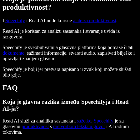
produktivnost?
I
Speechify
i Read AI nude korisne
alate za produktivnost
.
Read AI je koristan za analizu sastanaka i stvaranje uvida iz
razgovora.
Speechify je sveobuhvatnija glasovna platforma koja pomaže čitati
dokumente
, sažimati informacije, stvarati audio, zapisivati bilješke i
upravljati znanjem glasom.
Speechify je bolji jer pretvara napisano u zvuk koji možete slušati
bilo gdje.
FAQ
Koja je glavna razlika između Speechifyja i Read
AI-ja?
Read AI služi za analitiku sastanaka i
sažetke
.
Speechify
je za
glasovnu
produktivnost
s
pretvorbom teksta u govor
i AI radnim
tokovima.