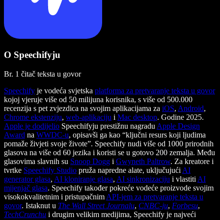
O Speechifyju
Br. 1 čitač teksta u govor
Speechify
je vodeća svjetska
platforma za pretvaranje teksta u govor
kojoj vjeruje više od 50 milijuna korisnika, s više od 500.000
recenzija s pet zvjezdica na svojim aplikacijama za
iOS
,
Android
,
Chrome ekstenziju
,
web-aplikaciju
i
Mac desktop
. Godine 2025.
Apple je dodijelio
Speechifyju prestižnu nagradu
Apple Design
Award
na
WWDC-u
, opisavši ga kao “ključni resurs koji ljudima
pomaže živjeti svoje živote”. Speechify nudi više od 1000 prirodnih
glasova na više od 60 jezika i koristi se u gotovo 200 zemalja. Među
glasovima slavnih su
Snoop Dogg
i
Gwyneth Paltrow
. Za kreatore i
tvrtke
Speechify Studio
pruža napredne alate, uključujući
AI
generator glasa
,
AI kloniranje glasa
,
AI sinkronizaciju
i vlastiti
AI
mijenjač glasa
. Speechify također pokreće vodeće proizvode svojim
visokokvalitetnim i pristupačnim
API-jem za pretvaranje teksta u
govor
. Istaknut u
The Wall Street Journalu
,
CNBC-ju
,
Forbesu
,
TechCrunchu
i drugim velikim medijima, Speechify je najveći