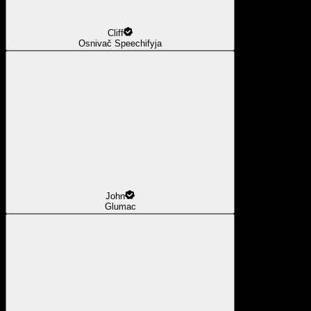
Cliff
Osnivač Speechifyja
John
Glumac