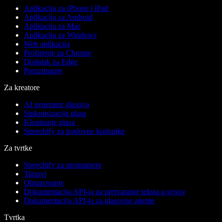
Aplikacija za iPhone i iPad
Aplikacija za Android
Aplikacija za Mac
Aplikacija za Windows
Web aplikacija
Proširenje za Chrome
Dodatak za Edge
Preuzimanje
Za kreatore
AI generator glasova
Sinkronizacija glasa
Kloniranje glasa
Speechify za poslovne korisnike
Za tvrtke
Speechify za programere
Timovi
Obrazovanje
Dokumentacija API-ja za pretvaranje teksta u govor
Dokumentacija API-ja za glasovne agente
Tvrtka