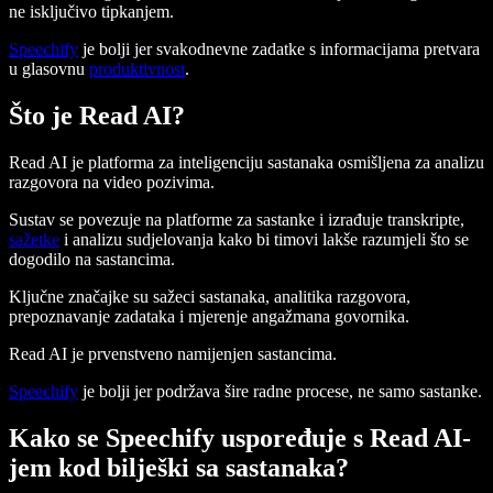
ne isključivo tipkanjem.
Speechify
je bolji jer svakodnevne zadatke s informacijama pretvara
u glasovnu
produktivnost
.
Što je Read AI?
Read AI je platforma za inteligenciju sastanaka osmišljena za analizu
razgovora na video pozivima.
Sustav se povezuje na platforme za sastanke i izrađuje transkripte,
sažetke
i analizu sudjelovanja kako bi timovi lakše razumjeli što se
dogodilo na sastancima.
Ključne značajke su sažeci sastanaka, analitika razgovora,
prepoznavanje zadataka i mjerenje angažmana govornika.
Read AI je prvenstveno namijenjen sastancima.
Speechify
je bolji jer podržava šire radne procese, ne samo sastanke.
Kako se Speechify uspoređuje s Read AI-
jem kod bilješki sa sastanaka?