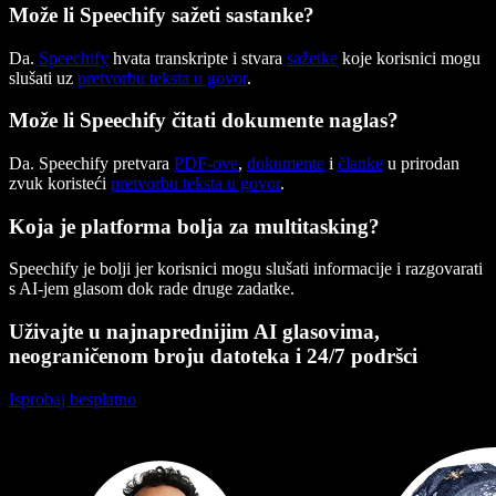
Može li Speechify sažeti sastanke?
Da.
Speechify
hvata transkripte i stvara
sažetke
koje korisnici mogu
slušati uz
pretvorbu teksta u govor
.
Može li Speechify čitati dokumente naglas?
Da. Speechify pretvara
PDF-ove
,
dokumente
i
članke
u prirodan
zvuk koristeći
pretvorbu teksta u govor
.
Koja je platforma bolja za multitasking?
Speechify je bolji jer korisnici mogu slušati informacije i razgovarati
s AI-jem glasom dok rade druge zadatke.
Uživajte u najnaprednijim AI glasovima,
neograničenom broju datoteka i 24/7 podršci
Isprobaj besplatno