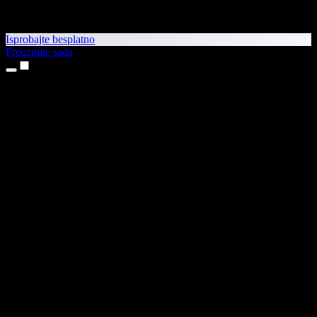
Isprobajte besplatno
Preuzmite sada
Proizvodi
Pretvaranje teksta u govor
Aplikacije za iPhone i iPad
Aplikacija za Android
Proširenje za Chrome
Proširenje za Edge
Web-aplikacija
Aplikacija za Mac
Aplikacija za Windows