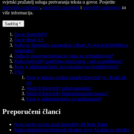
svjetski pružatelj usluga pretvaranja teksta u govor. Posjetite
speechify.com/news
,
speechify.com/blog
i
speechify.com/press
za
više informacija.
Sadržaj
Što je Speechify?
Što je Read AI?
Kako se Speechify uspoređuje s Read AI-jem kod bilješki sa
sastanaka?
Zašto je glasovna interakcija bitna za produktivnost?
Kako Speechify podržava istraživanje i rad sa sadržajem?
Koja je platforma bolja za svakodnevnu produktivnost?
FAQ
Koja je glavna razlika između Speechifyja i Read AI-
ja?
Može li Speechify sažeti sastanke?
Može li Speechify čitati dokumente naglas?
Koja je platforma bolja za multitasking?
Preporučeni članci
Koje opcije izvoza nudi Speechify AI Note Taker
Kako studenti i profesionalci koriste nove AI alate za bilješke