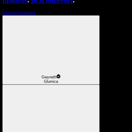
tipkanje
.
Brzi odgovori
.
Isprobaj besplatno
Gwyneth
Glumica