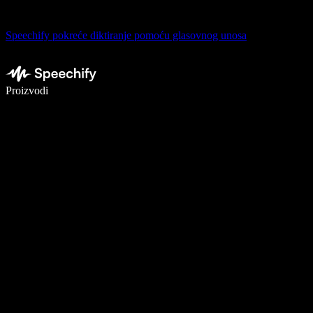
Speechify pokreće diktiranje pomoću glasovnog unosa
Pišite 5× brže uz glasovno diktiranje
Proizvodi
Saznajte više