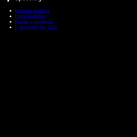
Postavke kolačića
Uvjeti korištenja
Pravila o privatnosti
© Speechify Inc 2026