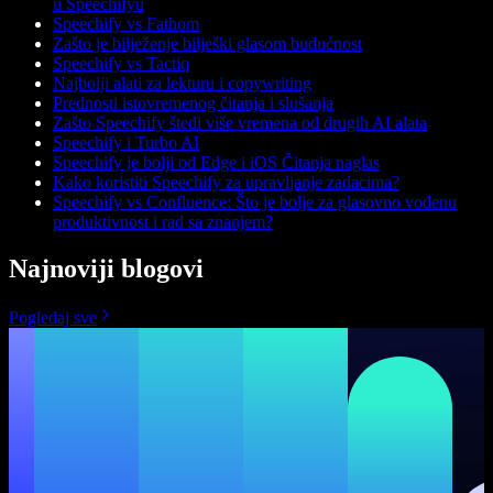
u Speechifyu
Speechify vs Fathom
Zašto je bilježenje bilješki glasom budućnost
Speechify vs Tactiq
Najbolji alati za lekturu i copywriting
Prednosti istovremenog čitanja i slušanja
Zašto Speechify štedi više vremena od drugih AI alata
Speechify i Turbo AI
Speechify je bolji od Edge i iOS Čitanja naglas
Kako koristiti Speechify za upravljanje zadacima?
Speechify vs Confluence: Što je bolje za glasovno vođenu
produktivnost i rad sa znanjem?
Najnoviji blogovi
Pogledaj sve