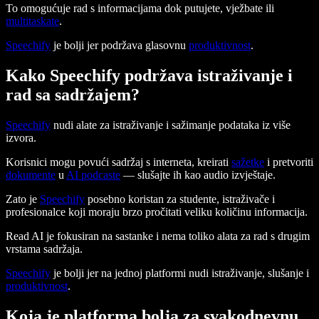
To omogućuje rad s informacijama dok putujete, vježbate ili
multitaskate
.
Speechify
je bolji jer podržava glasovnu
produktivnost
.
Kako Speechify podržava istraživanje i
rad sa sadržajem?
Speechify
nudi alate za istraživanje i sažimanje podataka iz više
izvora.
Korisnici mogu povući sadržaj s interneta, kreirati
sažetke
i pretvoriti
dokumente
u
AI podcaste
— slušajte ih kao audio izvještaje.
Zato je
Speechify
posebno koristan za studente, istraživače i
profesionalce koji moraju brzo pročitati veliku količinu informacija.
Read AI je fokusiran na sastanke i nema toliko alata za rad s drugim
vrstama sadržaja.
Speechify
je bolji jer na jednoj platformi nudi istraživanje, slušanje i
produktivnost
.
Koja je platforma bolja za svakodnevnu