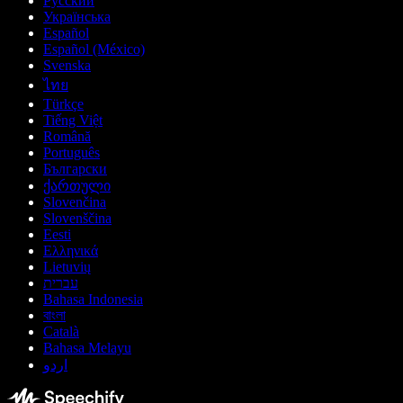
Русский
Українська
Español
Español (México)
Svenska
ไทย
Türkçe
Tiếng Việt
Română
Português
Български
ქართული
Slovenčina
Slovenščina
Eesti
Ελληνικά
Lietuvių
עברית
Bahasa Indonesia
বাংলা
Català
Bahasa Melayu
اردو