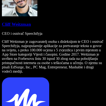
Cliff Weitzman
CEO i osnivač Speechifyja
Cliff Weitzman je zagovaratelj osoba s disleksijom te CEO i osnivač
Speechifyja, najpopularnije aplikacije za pretvaranje teksta u govor
na svijetu, s preko 100.000 ocjena s 5 zvjezdica i prvim mjestom u
App Store kategoriji Vijesti i časopisi. Godine 2017. Weitzman je
uvršten na Forbesovu listu 30 ispod 30 zbog rada na poboljšanju
pristupačnosti interneta za osobe s teškoćama u učenju. O njemu su
pisali EdSurge, Inc., PC Mag, Entrepreneur, Mashable i drugi
vodeći mediji.