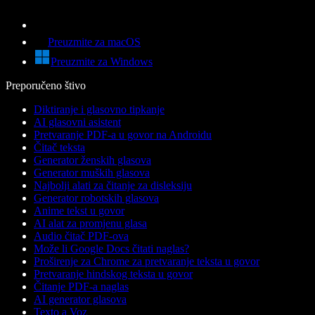
Preuzmite za macOS
Preuzmite za Windows
Preporučeno štivo
Diktiranje i glasovno tipkanje
AI glasovni asistent
Pretvaranje PDF-a u govor na Androidu
Čitač teksta
Generator ženskih glasova
Generator muških glasova
Najbolji alati za čitanje za disleksiju
Generator robotskih glasova
Anime tekst u govor
AI alat za promjenu glasa
Audio čitač PDF-ova
Može li Google Docs čitati naglas?
Proširenje za Chrome za pretvaranje teksta u govor
Pretvaranje hindskog teksta u govor
Čitanje PDF-a naglas
AI generator glasova
Texto a Voz