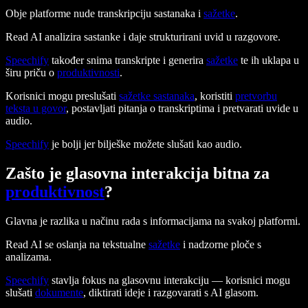
Obje platforme nude transkripciju sastanaka i
sažetke
.
Read AI analizira sastanke i daje strukturirani uvid u razgovore.
Speechify
također snima transkripte i generira
sažetke
te ih uklapa u
širu priču o
produktivnosti
.
Korisnici mogu preslušati
sažetke sastanaka
, koristiti
pretvorbu
teksta u govor
, postavljati pitanja o transkriptima i pretvarati uvide u
audio.
Speechify
je bolji jer bilješke možete slušati kao audio.
Zašto je glasovna interakcija bitna za
produktivnost
?
Glavna je razlika u načinu rada s informacijama na svakoj platformi.
Read AI se oslanja na tekstualne
sažetke
i nadzorne ploče s
analizama.
Speechify
stavlja fokus na glasovnu interakciju — korisnici mogu
slušati
dokumente
, diktirati ideje i razgovarati s AI glasom.