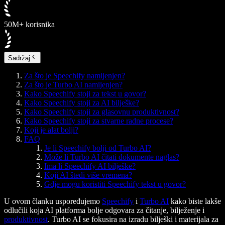
50M+ korisnika
Sadržaj
Za što je Speechify namijenjen?
Za što je Turbo AI namijenjen?
Kako Speechify stoji za tekst u govor?
Kako Speechify stoji za AI bilješke?
Kako Speechify stoji za glasovnu produktivnost?
Kako Speechify stoji za stvarne radne procese?
Koji je alat bolji?
FAQ
Je li Speechify bolji od Turbo AI?
Može li Turbo AI čitati dokumente naglas?
Ima li Speechify AI bilješke?
Koji AI štedi više vremena?
Gdje mogu koristiti Speechify tekst u govor?
U ovom članku uspoređujemo
Speechify
i
Turbo AI
kako biste lakše
odlučili koja AI platforma bolje odgovara za čitanje, bilježenje i
produktivnost
. Turbo AI se fokusira na izradu bilješki i materijala za