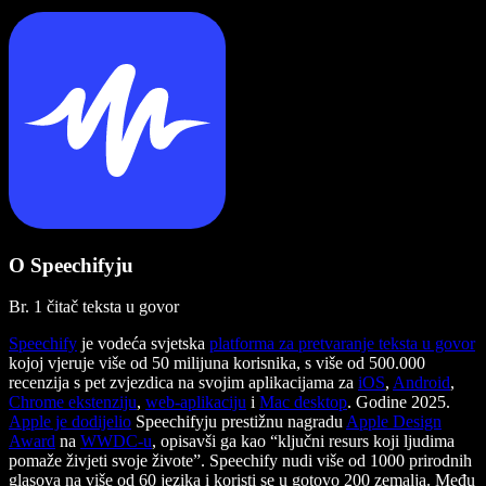
O Speechifyju
Br. 1 čitač teksta u govor
Speechify
je vodeća svjetska
platforma za pretvaranje teksta u govor
kojoj vjeruje više od 50 milijuna korisnika, s više od 500.000
recenzija s pet zvjezdica na svojim aplikacijama za
iOS
,
Android
,
Chrome ekstenziju
,
web-aplikaciju
i
Mac desktop
. Godine 2025.
Apple je dodijelio
Speechifyju prestižnu nagradu
Apple Design
Award
na
WWDC-u
, opisavši ga kao “ključni resurs koji ljudima
pomaže živjeti svoje živote”. Speechify nudi više od 1000 prirodnih
glasova na više od 60 jezika i koristi se u gotovo 200 zemalja. Među