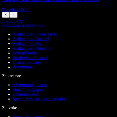
22. svibnja 2026.
1
Pogledaj sve
Pretvaranje teksta u govor
Aplikacija za iPhone i iPad
Aplikacija za Android
Aplikacija za Mac
Aplikacija za Windows
Web aplikacija
Proširenje za Chrome
Dodatak za Edge
Preuzimanje
Za kreatore
AI generator glasova
Sinkronizacija glasa
Kloniranje glasa
Speechify za poslovne korisnike
Za tvrtke
Speechify za programere