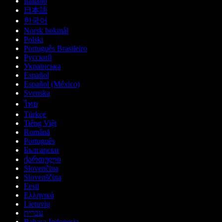
Italiano
日本語
한국어
Norsk bokmål
Polski
Português Brasileiro
Русский
Українська
Español
Español (México)
Svenska
ไทย
Türkçe
Tiếng Việt
Română
Português
Български
ქართული
Slovenčina
Slovenščina
Eesti
Ελληνικά
Lietuvių
עברית
Bahasa Indonesia