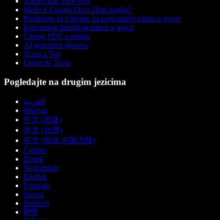
Audio čitač PDF-ova
Može li Google Docs čitati naglas?
Proširenje za Chrome za pretvaranje teksta u govor
Pretvaranje hindskog teksta u govor
Čitanje PDF-a naglas
AI generator glasova
Texto a Voz
Leitor de Texto
Pogledajte na drugim jezicima
العربية
Magyar
中文 (简体)
中文 (台灣)
中文 (简体 中国大陆)
Čeština
Dansk
Nederlands
English
Français
Suomi
Deutsch
हिन्दी