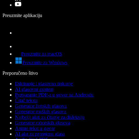
Preuzmite aplikaciju
Preuzmite za macOS
Preuzmite za Windows
Preporučeno štivo
Diktiranje i glasovno tipkanje
AI glasovni asistent
Pretvaranje PDF-a u govor na Androidu
Čitač teksta
Generator ženskih glasova
Generator muških glasova
Najbolji alati za čitanje za disleksiju
Generator robotskih glasova
Anime tekst u govor
AI alat za promjenu glasa