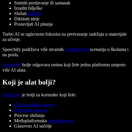
Snimiti predavanje ili sastanak
Izraditi bilješke
Slušati
sažetke
Diktirati ideje
Postavljati AI pitanja
Turbo AI se uglavnom fokusira na pretvaranje sadržaja u materijale
za učenje.
Speechify podržava više stvarnih
produktivnih
scenarija u školama i
na poslu.
Speechify
bolje odgovara onima koji žele jednu platformu umjesto
više AI alata.
Koji je alat bolji?
Speechify
je bolji za korisnike koji žele:
Čitanje teksta u govor
Diktiranje glasom
Procese slušanja
Međuplatformsku
produktivnost
Glasovno AI sučelje