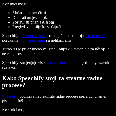
Korisnici mogu:
Slušati umjesto čitati
Diktirati umjesto tipkati
Postavljati pitanja glasom
Pregledavati bilješke slušajući
Speechify
glasovno tipkanje
omogućuje diktiranje
dokumenata
i
poruka na
web stranicama
i u aplikacijama.
Turbo AI je prvenstveno za izradu bilješki i materijala za učenje, a
ne za glasovnu interakciju.
Speechify zamjenjuje više
alata za produktivnost
jednim glasovnim
sustavom.
Kako Speechify stoji za stvarne radne
procese?
Speechify
podržava neprekinute radne procese spajajući čitanje,
pisanje i slušanje.
Korisnici mogu: