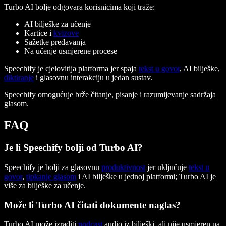
Turbo AI bolje odgovara korisnicima koji traže:
AI bilješke za učenje
Kartice i
kvizove
Sažetke predavanja
Na učenje usmjerene procese
Speechify je cjelovitija platforma jer spaja
tekst u govor
, AI bilješke,
diktiranje
i glasovnu interakciju u jedan sustav.
Speechify omogućuje brže čitanje, pisanje i razumijevanje sadržaja
glasom.
FAQ
Je li Speechify bolji od Turbo AI?
Speechify je bolji za glasovnu
produktivnost
jer uključuje
tekst u
govor
,
tipkanje glasom
i AI bilješke u jednoj platformi; Turbo AI je
više za bilješke za učenje.
Može li Turbo AI čitati dokumente naglas?
Turbo AI može izraditi
podcast
audio iz bilješki, ali nije usmjeren na