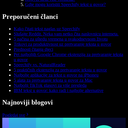
Gdje mogu koristiti Speechify tekst u govor?
Preporučeni članci
Kako čitati tekst naglas uz Speechify
Slušajte Reddit. Neka vam netko čita naslovnicu interneta.
5 načina za uštedu vremena u svakodnevnom životu
Trikovi za produktivnost uz pretvaranje teksta u govor
Prednosti čitanja djeci
Pet najboljih Google Chrome ekstenzija za pretvaranje teksta
u govor
Speechify vs. NaturalReader
5 praktičnih ekstenzija za pretvaranje teksta u govor
Najbolje aplikacije za tekst u govor na iPhoneu
5 alata za pretvaranje teksta u govor za Mac
Najbolji TikTok glasovi za više pregleda
IBM tekst u govor: kako radi i najbolje alternative
Najnoviji blogovi
Pogledaj sve