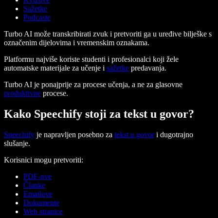
Sažetke
Podcaste
Turbo AI može transkribirati zvuk i pretvoriti ga u uređive bilješke s
označenim dijelovima i vremenskim oznakama.
Platformu najviše koriste studenti i profesionalci koji žele
automatske materijale za učenje i
sažetke
predavanja.
Turbo AI je ponajprije za procese učenja, a ne za glasovne
produktivne
procese.
Kako Speechify stoji za tekst u govor?
Speechify
je napravljen posebno za
tekst u govor
i dugotrajno
slušanje.
Korisnici mogu pretvoriti:
PDF-ove
Članke
Emailove
Dokumente
Web stranice