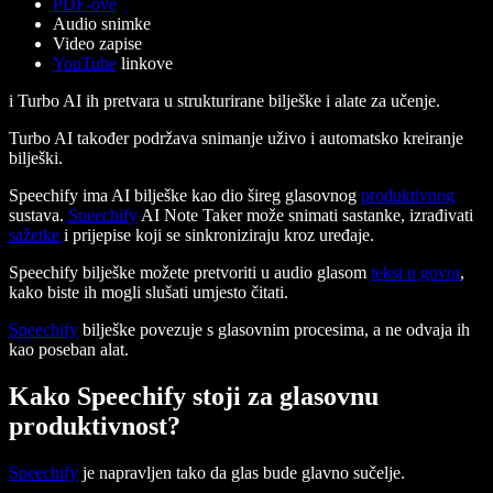
PDF-ove
Audio snimke
Video zapise
YouTube
linkove
i Turbo AI ih pretvara u strukturirane bilješke i alate za učenje.
Turbo AI također podržava snimanje uživo i automatsko kreiranje
bilješki.
Speechify ima AI bilješke kao dio šireg glasovnog
produktivnog
sustava.
Speechify
AI Note Taker može snimati sastanke, izrađivati
sažetke
i prijepise koji se sinkroniziraju kroz uređaje.
Speechify bilješke možete pretvoriti u audio glasom
tekst u govor
,
kako biste ih mogli slušati umjesto čitati.
Speechify
bilješke povezuje s glasovnim procesima, a ne odvaja ih
kao poseban alat.
Kako Speechify stoji za glasovnu
produktivnost?
Speechify
je napravljen tako da glas bude glavno sučelje.