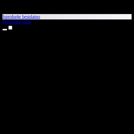
Isprobajte besplatno
Preuzmite sada
Proizvodi
Pretvaranje teksta u govor
Aplikacije za iPhone i iPad
Aplikacija za Android
Proširenje za Chrome
Proširenje za Edge
Web-aplikacija
Aplikacija za Mac
Aplikacija za Windows