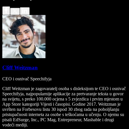
Cliff Weitzman
CEO i osnivač Speechifyja
Cliff Weitzman je zagovaratelj osoba s disleksijom te CEO i osnivač
Speechifyja, najpopularnije aplikacije za pretvaranje teksta u govor
na svijetu, s preko 100.000 ocjena s 5 zvjezdica i prvim mjestom u
App Store kategoriji Vijesti i časopisi. Godine 2017. Weitzman je
uvršten na Forbesovu listu 30 ispod 30 zbog rada na poboljšanju
pristupačnosti interneta za osobe s teškoćama u učenju. O njemu su
pisali EdSurge, Inc., PC Mag, Entrepreneur, Mashable i drugi
vodeći mediji.