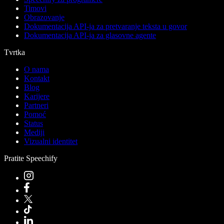
Timovi
Obrazovanje
Dokumentacija API-ja za pretvaranje teksta u govor
Dokumentacija API-ja za glasovne agente
Tvrtka
O nama
Kontakt
Blog
Karijere
Partneri
Pomoć
Status
Mediji
Vizualni identitet
Pratite Speechify