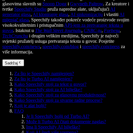
glasovima slavnih su
Snoop Dogg
i
Gwyneth Paltrow
. Za kreatore i
tvrtke
Speechify Studio
pruža napredne alate, uključujući
AI
generator glasa
,
AI kloniranje glasa
,
AI sinkronizaciju
i vlastiti
AI
mijenjač glasa
. Speechify također pokreće vodeće proizvode svojim
visokokvalitetnim i pristupačnim
API-jem za pretvaranje teksta u
govor
. Istaknut u
The Wall Street Journalu
,
CNBC-ju
,
Forbesu
,
TechCrunchu
i drugim velikim medijima, Speechify je najveći
svjetski pružatelj usluga pretvaranja teksta u govor. Posjetite
speechify.com/news
,
speechify.com/blog
i
speechify.com/press
za
više informacija.
Sadržaj
Za što je Speechify namijenjen?
Za što je Turbo AI namijenjen?
Kako Speechify stoji za tekst u govor?
Kako Speechify stoji za AI bilješke?
Kako Speechify stoji za glasovnu produktivnost?
Kako Speechify stoji za stvarne radne procese?
Koji je alat bolji?
FAQ
Je li Speechify bolji od Turbo AI?
Može li Turbo AI čitati dokumente naglas?
Ima li Speechify AI bilješke?
Koji AI štedi više vremena?