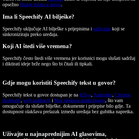
opsežno
čitanje teksta u govor
.
Ima li Speechify AI bilješke?
Speechify uključuje AI bilješke s prijepisima i
sažecima
koji se
sinkroniziraju preko uređaja.
Koji AI štedi više vremena?
Speechify često štedi više vremena jer korisnici mogu slušati sadržaj
i diktirati ideje brže nego što bi čitali ili tipkali.
Gdje mogu koristiti Speechify tekst u govor?
Speechify tekst u govor dostupan je na
iOS-u
,
Androidu
,
Chrome
ekstenziji
,
web aplikaciji
i
Mac desktop aplikacijama
, što vam
omogućuje da slušate bilješke, dokumente i prijepise bilo gdje. Ta
dostupnost olakšava prelazak između uređaja bez gubitka napretka.
Uživajte u najnaprednijim AI glasovima,