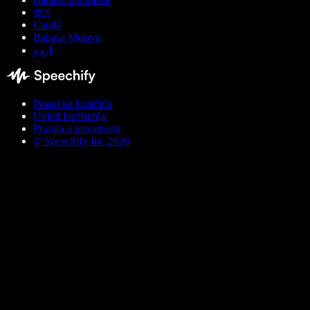
বাংলা
Català
Bahasa Melayu
اردو
Postavke kolačića
Uvjeti korištenja
Pravila o privatnosti
© Speechify Inc 2026