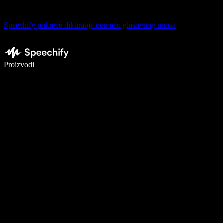
Speechify pokreće diktiranje pomoću glasovnog unosa
Pišite 5× brže uz glasovno diktiranje
Proizvodi
Saznajte više