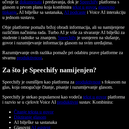
učenje iz
dokumenata
i predavanja, dok je
Speechify
platforma s
glasom u prvom planu koja kombinira
tekst u govor
,
glasovno
tipkanje
, AI bilješke sa sastanaka,
AI podcaste
i Voice AI interakciju
u jednom sustavu.
Obje platforme pomažu bržoj obradi informacija, ali su namijenjene
različitim načinima rada. Turbo AI je više za stvaranje AI bilješki za
studente i radnike sa znanjem.
Speechify
je usmjeren na slušanje,
govor i razumijevanje informacija glasom na svim uređajima.
Razumijevanje ovih razlika pomaže pri odabiru prave platforme za
stvarnu
produktivnost
.
Za što je Speechify namijenjen?
Speechify je osmišljen kao platforma za
produktivnost
s fokusom na
glas, koja omogućuje čitanje, pisanje i razumijevanje glasom.
Speechify je stekao popularnost kao vodeća
tekst u govor
platforma
i razvio se u cjelovit Voice AI
produktivni
sustav. Kombinira:
Čitanje teksta u govor
Diktiranje glasom
AI bilješke sa sastanaka
Glasovni
AI asistent