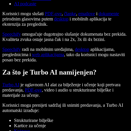
AI podcaste
Korisnici mogu slušati
PDF-ove
,
članke
,
emailove
i
dokumente
prirodnim glasovima putem
desktop
i mobilnih aplikacija te
ekstenzija za preglednik.
Speechify
omogućuje dugotrajno slušanje dokumenata bez prekida.
Kvaliteta zvuka ostaje jasna čak i na 2x, 3x ili 4x brzini.
Speechify
radi na mobilnim uređajima,
desktop
aplikacijama,
preglednicima i
web aplikacijama
, tako da korisnici mogu nastaviti
posao bez prekida.
Za što je Turbo AI namijenjen?
Turbo AI
je uglavnom AI alat za bilježenje i učenje koji pretvara
predavanja,
PDF-ove
, video i audio u strukturirane bilješke i
materijale za učenje.
Korisnici mogu prenijeti sadržaj ili snimiti predavanja, a Turbo AI
automatski izrađuje:
Strukturirane bilješke
Kartice za učenje
Kvizove