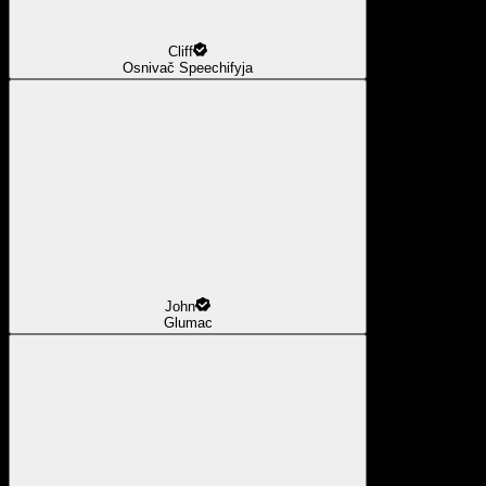
Cliff
Osnivač Speechifyja
John
Glumac