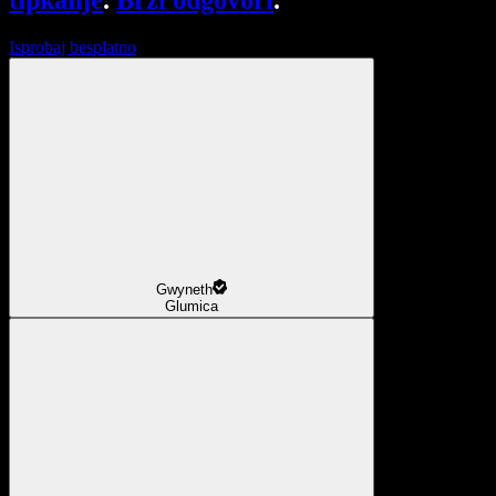
tipkanje
.
Brzi odgovori
.
Isprobaj besplatno
Gwyneth
Glumica