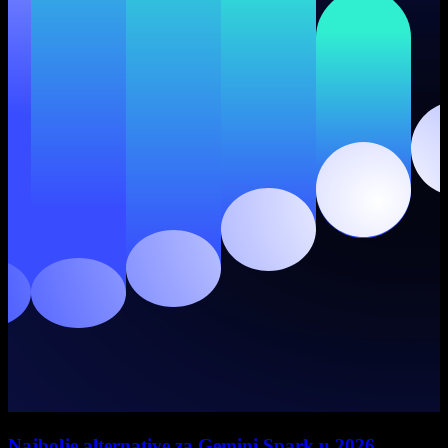
Najbolje alternative za Gemini Spark u 2026.