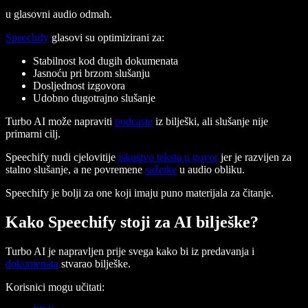
u glasovni audio odmah.
Speechify
glasovi su optimizirani za:
Stabilnost kod dugih dokumenata
Jasnoću pri brzom slušanju
Dosljednost izgovora
Udobno dugotrajno slušanje
Turbo AI može napraviti
podcaste
iz bilješki, ali slušanje nije
primarni cilj.
Speechify nudi cjelovitije
iskustvo teksta u govor
jer je razvijen za
stalno slušanje, a ne povremene
sažetke
u audio obliku.
Speechify je bolji za one koji imaju puno materijala za čitanje.
Kako Speechify stoji za AI bilješke?
Turbo AI je napravljen prije svega kako bi iz predavanja i
dokumenata
stvarao bilješke.
Korisnici mogu učitati: