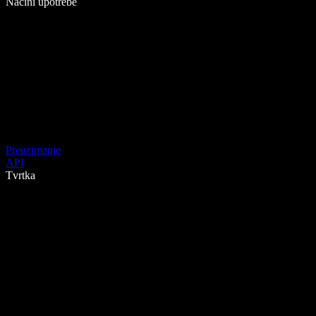
Načini upotrebe
Preuzimanje
API
Tvrtka