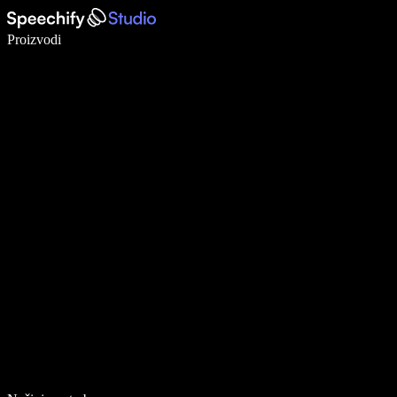
Pišite 5× brže uz glasovno diktiranje
Proizvodi
Saznajte više