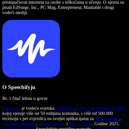
pristupačnosti interneta za osobe s teškoćama u učenju. O njemu su
pisali EdSurge, Inc., PC Mag, Entrepreneur, Mashable i drugi
vodeći mediji.
O Speechifyju
Br. 1 čitač teksta u govor
Speechify
je vodeća svjetska
platforma za pretvaranje teksta u govor
kojoj vjeruje više od 50 milijuna korisnika, s više od 500.000
recenzija s pet zvjezdica na svojim aplikacijama za
iOS
,
Android
,
Chrome ekstenziju
,
web-aplikaciju
i
Mac desktop
. Godine 2025.
Apple je dodijelio
Speechifyju prestižnu nagradu
Apple Design