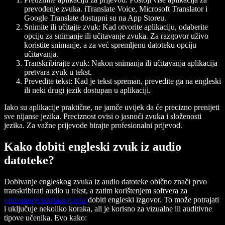
prevođenje zvuka. iTranslate Voice, Microsoft Translator i
Google Translate dostupni su na App Storeu.
Snimite ili učitajte zvuk
: Kad otvorite aplikaciju, odaberite
opciju za snimanje ili učitavanje zvuka. Za razgovor uživo
koristite snimanje, a za već spremljenu datoteku opciju
učitavanja.
Transkribirajte zvuk
: Nakon snimanja ili učitavanja aplikacija
pretvara zvuk u tekst.
Prevedite tekst
: Kad je tekst spreman, prevedite ga na engleski
ili neki drugi jezik dostupan u aplikaciji.
Iako su aplikacije praktične, ne jamče uvijek da će precizno prenijeti
sve nijanse jezika. Preciznost ovisi o jasnoći zvuka i složenosti
jezika. Za važne prijevode birajte profesionalni prijevod.
Kako dobiti engleski zvuk iz audio
datoteke?
Dobivanje engleskog zvuka iz audio datoteke obično znači prvo
transkribirati audio u tekst, a zatim korištenjem softvera za
pretvaranje teksta u govor
dobiti engleski izgovor. To može potrajati
i uključuje nekoliko koraka, ali je korisno za vizualne ili auditivne
tipove učenika. Evo kako: