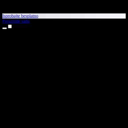
Isprobajte besplatno
Preuzmite sada
Proizvodi
Pretvaranje teksta u govor
Aplikacije za iPhone i iPad
Aplikacija za Android
Proširenje za Chrome
Proširenje za Edge
Web-aplikacija
Aplikacija za Mac
Aplikacija za Windows