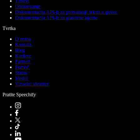
Timovi
Obrazovanje
Dokumentacija API-ja za pretvaranje teksta u govor
Dokumentacija API-ja za glasovne agente
Tvrtka
O nama
Kontakt
Blog
Karijere
Partneri
Pomoć
Status
Mediji
Vizualni identitet
Pratite Speechify