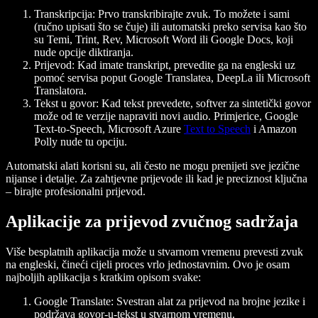
Transkripcija
: Prvo transkribirajte zvuk. To možete i sami
(ručno upisati što se čuje) ili automatski preko servisa kao što
su Temi, Trint, Rev, Microsoft Word ili Google Docs, koji
nude opcije diktiranja.
Prijevod
: Kad imate transkript, prevedite ga na engleski uz
pomoć servisa poput Google Translatea, DeepLa ili Microsoft
Translatora.
Tekst u govor
: Kad tekst prevedete, softver za sintetički govor
može od te verzije napraviti novi audio. Primjerice, Google
Text-to-Speech, Microsoft Azure
Text to Speech
i Amazon
Polly nude tu opciju.
Automatski alati korisni su, ali često ne mogu prenijeti sve jezične
nijanse i detalje. Za zahtjevne prijevode ili kad je preciznost ključna
– birajte profesionalni prijevod.
Aplikacije za prijevod zvučnog sadržaja
Više besplatnih aplikacija može u stvarnom vremenu prevesti zvuk
na engleski, čineći cijeli proces vrlo jednostavnim. Ovo je osam
najboljih aplikacija s kratkim opisom svake:
Google Translate
: Svestran alat za prijevod na brojne jezike i
podržava govor-u-tekst u stvarnom vremenu.