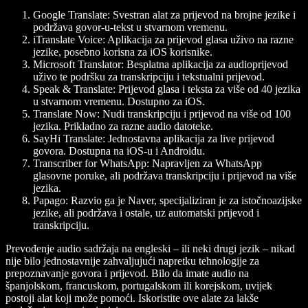
Google Translate
: Svestran alat za prijevod na brojne jezike i
podržava govor-u-tekst u stvarnom vremenu.
iTranslate Voice
: Aplikacija za prijevod glasa uživo na razne
jezike, posebno korisna za iOS korisnike.
Microsoft Translator
: Besplatna aplikacija za audioprijevod
uživo te podršku za transkripciju i tekstualni prijevod.
Speak & Translate
: Prijevod glasa i teksta za više od 40 jezika
u stvarnom vremenu. Dostupno za iOS.
Translate Now
: Nudi transkripciju i prijevod na više od 100
jezika. Prikladno za razne audio datoteke.
SayHi Translate
: Jednostavna aplikacija za live prijevod
govora. Dostupna na iOS-u i Androidu.
Transcriber for WhatsApp
: Napravljen za WhatsApp
glasovne poruke, ali podržava transkripciju i prijevod na više
jezika.
Papago
: Razvio ga je Naver, specijaliziran je za istočnoazijske
jezike, ali podržava i ostale, uz automatski prijevod i
transkripciju.
Prevođenje audio sadržaja na engleski – ili neki drugi jezik – nikad
nije bilo jednostavnije zahvaljujući napretku tehnologije za
prepoznavanje govora i prijevod. Bilo da imate audio na
španjolskom, francuskom, portugalskom ili korejskom, uvijek
postoji alat koji može pomoći. Iskoristite ove alate za lakše