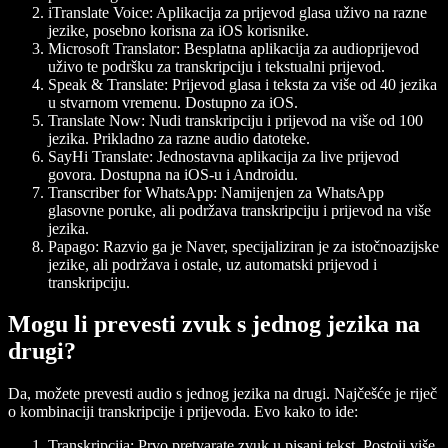
iTranslate Voice
: Aplikacija za prijevod glasa uživo na razne
jezike, posebno korisna za iOS korisnike.
Microsoft Translator
: Besplatna aplikacija za audioprijevod
uživo te podršku za transkripciju i tekstualni prijevod.
Speak & Translate
: Prijevod glasa i teksta za više od 40 jezika
u stvarnom vremenu. Dostupno za iOS.
Translate Now
: Nudi transkripciju i prijevod na više od 100
jezika. Prikladno za razne audio datoteke.
SayHi Translate
: Jednostavna aplikacija za live prijevod
govora. Dostupna na iOS-u i Androidu.
Transcriber for WhatsApp
: Namijenjen za WhatsApp
glasovne poruke, ali podržava transkripciju i prijevod na više
jezika.
Papago
: Razvio ga je Naver, specijaliziran je za istočnoazijske
jezike, ali podržava i ostale, uz automatski prijevod i
transkripciju.
Mogu li prevesti zvuk s jednog jezika na
drugi?
Da, možete prevesti audio s jednog jezika na drugi. Najčešće je riječ
o kombinaciji transkripcije i prijevoda. Evo kako to ide:
Transkripcija
: Prvo pretvarate zvuk u pisani tekst. Postoji više