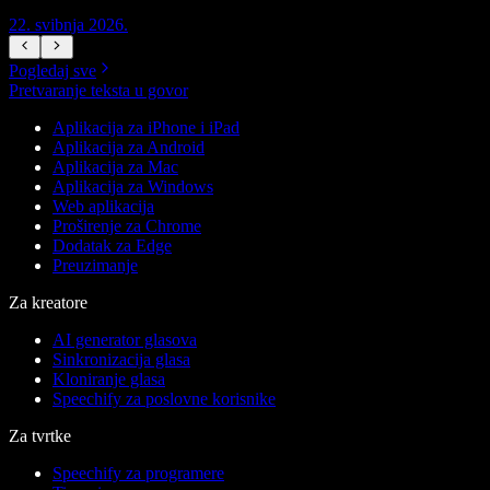
22. svibnja 2026.
1
Pogledaj sve
Pretvaranje teksta u govor
Aplikacija za iPhone i iPad
Aplikacija za Android
Aplikacija za Mac
Aplikacija za Windows
Web aplikacija
Proširenje za Chrome
Dodatak za Edge
Preuzimanje
Za kreatore
AI generator glasova
Sinkronizacija glasa
Kloniranje glasa
Speechify za poslovne korisnike
Za tvrtke
Speechify za programere