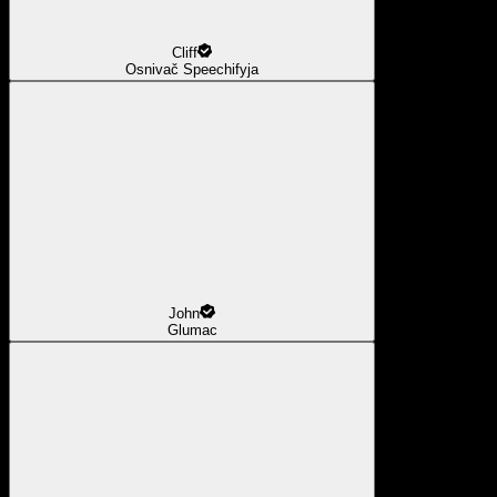
Cliff
Osnivač Speechifyja
John
Glumac