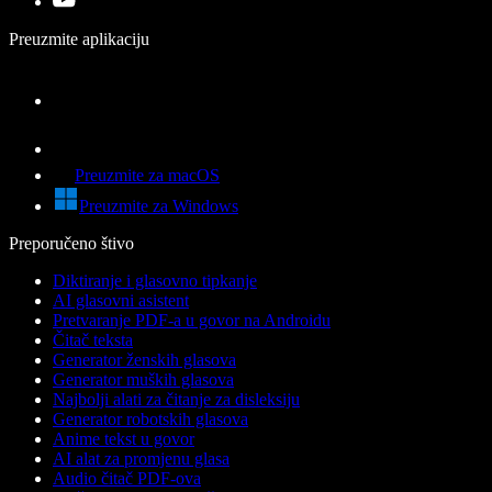
Preuzmite aplikaciju
Preuzmite za macOS
Preuzmite za Windows
Preporučeno štivo
Diktiranje i glasovno tipkanje
AI glasovni asistent
Pretvaranje PDF-a u govor na Androidu
Čitač teksta
Generator ženskih glasova
Generator muških glasova
Najbolji alati za čitanje za disleksiju
Generator robotskih glasova
Anime tekst u govor
AI alat za promjenu glasa
Audio čitač PDF-ova