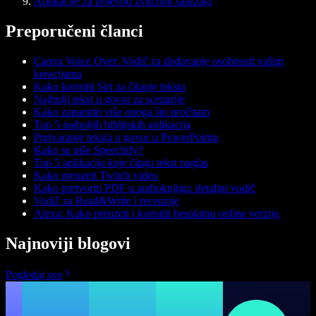
Aplikacije za prijevod zvučnog sadržaja
Preporučeni članci
Canva Voice Over: Vodič za dodavanje osobnosti vašim
kreacijama
Kako koristiti Siri za čitanje teksta
Najbolji tekst u govor za scenarije
Kako zapamtiti više onoga što pročitam
Top 5 najboljih biblijskih aplikacija
Pretvaranje teksta u govor u PowerPointu
Kako se piše Speechify?
Top 5 aplikacija koje čitaju tekst naglas
Kako preuzeti Twitch video
Kako pretvoriti PDF u audioknjigu: detaljni vodič
Vodič za Read&Write i recenzije
Alexa: Kako preuzeti i koristiti besplatnu online verziju
Najnoviji blogovi
Pogledaj sve