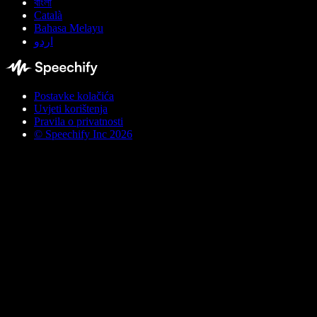
বাংলা
Català
Bahasa Melayu
اردو
Postavke kolačića
Uvjeti korištenja
Pravila o privatnosti
© Speechify Inc 2026