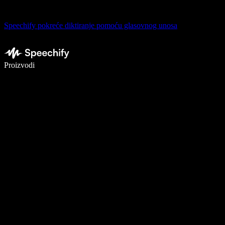
Speechify pokreće diktiranje pomoću glasovnog unosa
Pišite 5× brže uz glasovno diktiranje
Proizvodi
Saznajte više