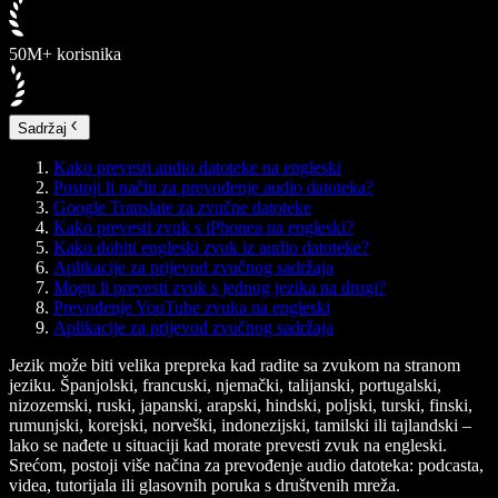
50M+ korisnika
Sadržaj
Kako prevesti audio datoteke na engleski
Postoji li način za prevođenje audio datoteka?
Google Translate za zvučne datoteke
Kako prevesti zvuk s iPhonea na engleski?
Kako dobiti engleski zvuk iz audio datoteke?
Aplikacije za prijevod zvučnog sadržaja
Mogu li prevesti zvuk s jednog jezika na drugi?
Prevođenje YouTube zvuka na engleski
Aplikacije za prijevod zvučnog sadržaja
Jezik može biti velika prepreka kad radite sa zvukom na stranom
jeziku. Španjolski, francuski, njemački, talijanski, portugalski,
nizozemski, ruski, japanski, arapski, hindski, poljski, turski, finski,
rumunjski, korejski, norveški, indonezijski, tamilski ili tajlandski –
lako se nađete u situaciji kad morate prevesti zvuk na engleski.
Srećom, postoji više načina za prevođenje audio datoteka: podcasta,
videa, tutorijala ili glasovnih poruka s društvenih mreža.