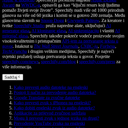
Award
na
WWDC-u
, opisavši ga kao “ključni resurs koji ljudima
pomaže živjeti svoje živote”. Speechify nudi više od 1000 prirodnih
glasova na više od 60 jezika i koristi se u gotovo 200 zemalja. Među
glasovima slavnih su
Snoop Dogg
i
Gwyneth Paltrow
. Za kreatore i
tvrtke
Speechify Studio
pruža napredne alate, uključujući
AI
generator glasa
,
AI kloniranje glasa
,
AI sinkronizaciju
i vlastiti
AI
mijenjač glasa
. Speechify također pokreće vodeće proizvode svojim
visokokvalitetnim i pristupačnim
API-jem za pretvaranje teksta u
govor
. Istaknut u
The Wall Street Journalu
,
CNBC-ju
,
Forbesu
,
TechCrunchu
i drugim velikim medijima, Speechify je najveći
svjetski pružatelj usluga pretvaranja teksta u govor. Posjetite
speechify.com/news
,
speechify.com/blog
i
speechify.com/press
za
više informacija.
Sadržaj
Kako prevesti audio datoteke na engleski
Postoji li način za prevođenje audio datoteka?
Google Translate za zvučne datoteke
Kako prevesti zvuk s iPhonea na engleski?
Kako dobiti engleski zvuk iz audio datoteke?
Aplikacije za prijevod zvučnog sadržaja
Mogu li prevesti zvuk s jednog jezika na drugi?
Prevođenje YouTube zvuka na engleski