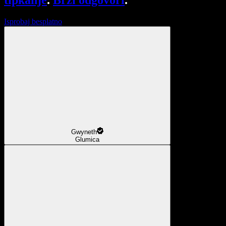
tipkanje
.
Brzi odgovori
.
Isprobaj besplatno
Gwyneth
Glumica