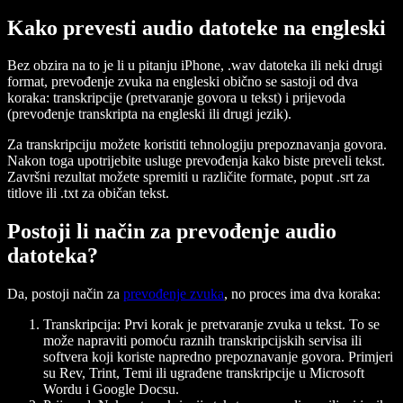
Kako prevesti audio datoteke na engleski
Bez obzira na to je li u pitanju iPhone, .wav datoteka ili neki drugi
format, prevođenje zvuka na engleski obično se sastoji od dva
koraka: transkripcije (pretvaranje govora u tekst) i prijevoda
(prevođenje transkripta na engleski ili drugi jezik).
Za transkripciju možete koristiti tehnologiju prepoznavanja govora.
Nakon toga upotrijebite usluge prevođenja kako biste preveli tekst.
Završni rezultat možete spremiti u različite formate, poput .srt za
titlove ili .txt za običan tekst.
Postoji li način za prevođenje audio
datoteka?
Da, postoji način za
prevođenje zvuka
, no proces ima dva koraka:
Transkripcija
: Prvi korak je pretvaranje zvuka u tekst. To se
može napraviti pomoću raznih transkripcijskih servisa ili
softvera koji koriste napredno prepoznavanje govora. Primjeri
su Rev, Trint, Temi ili ugrađene transkripcije u Microsoft
Wordu i Google Docsu.