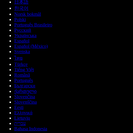
日本語
한국어
Norsk bokmål
Polski
Português Brasileiro
Русский
Українська
Español
Español (México)
Svenska
ไทย
Türkçe
Tiếng Việt
Română
Português
Български
ქართული
Slovenčina
Slovenščina
Eesti
Ελληνικά
Lietuvių
עברית
Bahasa Indonesia