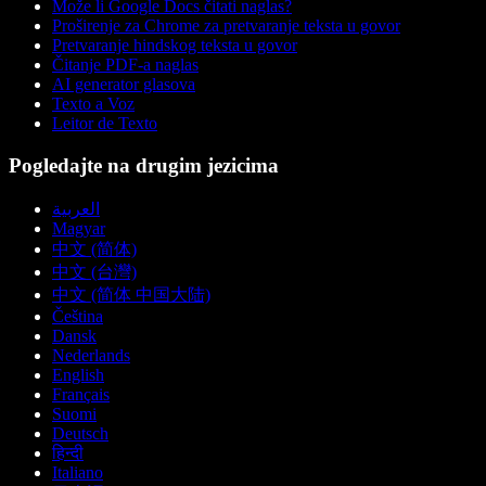
Može li Google Docs čitati naglas?
Proširenje za Chrome za pretvaranje teksta u govor
Pretvaranje hindskog teksta u govor
Čitanje PDF-a naglas
AI generator glasova
Texto a Voz
Leitor de Texto
Pogledajte na drugim jezicima
العربية
Magyar
中文 (简体)
中文 (台灣)
中文 (简体 中国大陆)
Čeština
Dansk
Nederlands
English
Français
Suomi
Deutsch
हिन्दी
Italiano