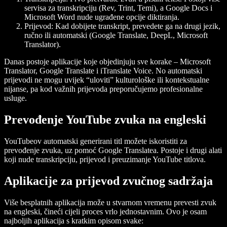
servisa za transkripciju (Rev, Trint, Temi), a Google Docs i
Microsoft Word nude ugrađene opcije diktiranja.
Prijevod
: Kad dobijete transkript, prevedete ga na drugi jezik,
ručno ili automatski (Google Translate, DeepL, Microsoft
Translator).
Danas postoje aplikacije koje objedinjuju sve korake – Microsoft
Translator, Google Translate i iTranslate Voice. No automatski
prijevodi ne mogu uvijek “uloviti” kulturološke ili kontekstualne
nijanse, pa kod važnih prijevoda preporučujemo profesionalne
usluge.
Prevođenje YouTube zvuka na engleski
YouTubeov automatski generirani titl možete iskoristiti za
prevođenje zvuka, uz pomoć Google Translatea. Postoje i drugi alati
koji nude transkripciju, prijevod i preuzimanje YouTube titlova.
Aplikacije za prijevod zvučnog sadržaja
Više besplatnih aplikacija može u stvarnom vremenu prevesti zvuk
na engleski, čineći cijeli proces vrlo jednostavnim. Ovo je osam
najboljih aplikacija s kratkim opisom svake: