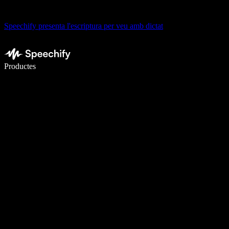
Speechify presenta l'escriptura per veu amb dictat
Escriu 5× més ràpid amb la veu
Productes
Més informació