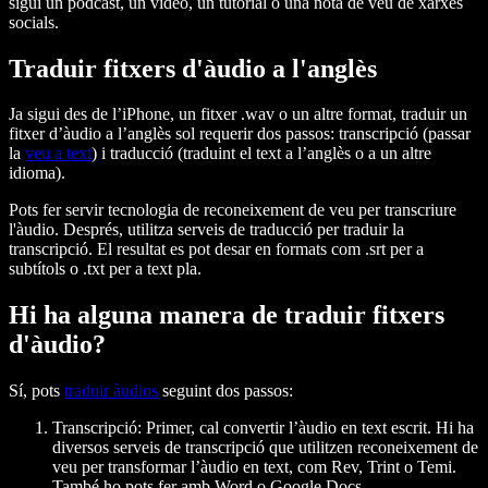
sigui un podcast, un vídeo, un tutorial o una nota de veu de xarxes
socials.
Traduir fitxers d'àudio a l'anglès
Ja sigui des de l’iPhone, un fitxer .wav o un altre format, traduir un
fitxer d’àudio a l’anglès sol requerir dos passos: transcripció (passar
la
veu a text
) i traducció (traduint el text a l’anglès o a un altre
idioma).
Pots fer servir tecnologia de reconeixement de veu per transcriure
l'àudio. Després, utilitza serveis de traducció per traduir la
transcripció. El resultat es pot desar en formats com .srt per a
subtítols o .txt per a text pla.
Hi ha alguna manera de traduir fitxers
d'àudio?
Sí, pots
traduir àudios
seguint dos passos:
Transcripció
: Primer, cal convertir l’àudio en text escrit. Hi ha
diversos serveis de transcripció que utilitzen reconeixement de
veu per transformar l’àudio en text, com Rev, Trint o Temi.
També ho pots fer amb Word o Google Docs.