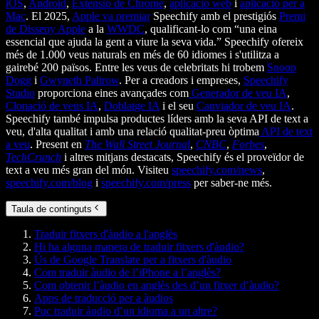
iOS
,
Android
,
Extensió de Chrome
,
aplicació web
i
aplicació per a
Mac
. El 2025,
Apple va premiar
Speechify amb el prestigiós
Premi
de Disseny Apple
a la
WWDC
, qualificant-lo com “una eina
essencial que ajuda la gent a viure la seva vida.” Speechify ofereix
més de 1.000 veus naturals en més de 60 idiomes i s'utilitza a
gairebé 200 països. Entre les veus de celebritats hi trobem
Snoop
Dogg
i
Gwyneth Paltrow
. Per a creadors i empreses,
Speechify
Studio
proporciona eines avançades com
Generador de veu IA
,
Clonació de veus IA
,
Doblatge IA
i el seu
Canviador de veu IA
.
Speechify també impulsa productes líders amb la seva API de text a
veu, d'alta qualitat i amb una relació qualitat-preu òptima
API de text
a veu
. Present en
The Wall Street Journal
,
CNBC
,
Forbes
,
TechCrunch
i altres mitjans destacats, Speechify és el proveïdor de
text a veu més gran del món. Visiteu
speechify.com/news
,
speechify.com/blog
i
speechify.com/press
per saber-ne més.
Taula de continguts
Traduir fitxers d'àudio a l'anglès
Hi ha alguna manera de traduir fitxers d'àudio?
Ús de Google Translate per a fitxers d'àudio
Com traduir àudio de l’iPhone a l’anglès?
Com obtenir l’àudio en anglès des d’un fitxer d’àudio?
Apps de traducció per a àudios
Puc traduir àudio d’un idioma a un altre?