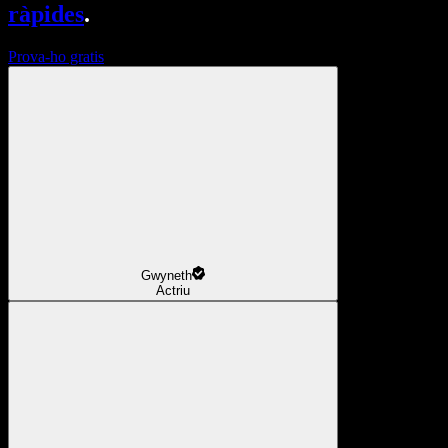
ràpides
.
Prova-ho gratis
Gwyneth
Actriu