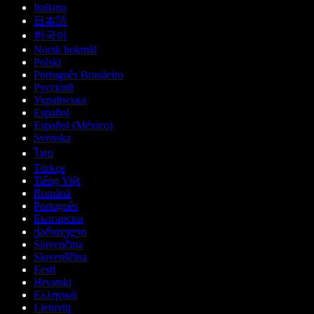
Italiano
日本語
한국어
Norsk bokmål
Polski
Português Brasileiro
Русский
Українська
Español
Español (México)
Svenska
ไทย
Türkçe
Tiếng Việt
Română
Português
Български
ქართული
Slovenčina
Slovenščina
Eesti
Hrvatski
Ελληνικά
Lietuvių