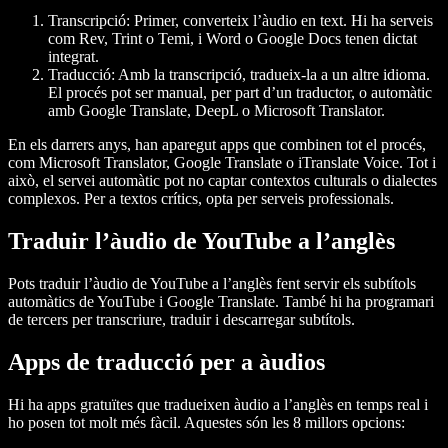
Transcripció
: Primer, converteix l’àudio en text. Hi ha serveis
com Rev, Trint o Temi, i Word o Google Docs tenen dictat
integrat.
Traducció
: Amb la transcripció, tradueix-la a un altre idioma.
El procés pot ser manual, per part d’un traductor, o automàtic
amb Google Translate, DeepL o Microsoft Translator.
En els darrers anys, han aparegut apps que combinen tot el procés,
com Microsoft Translator, Google Translate o iTranslate Voice. Tot i
això, el servei automàtic pot no captar contextos culturals o dialectes
complexos. Per a textos crítics, opta per serveis professionals.
Traduir l’àudio de YouTube a l’anglès
Pots traduir l’àudio de YouTube a l’anglès fent servir els subtítols
automàtics de YouTube i Google Translate. També hi ha programari
de tercers per transcriure, traduir i descarregar subtítols.
Apps de traducció per a àudios
Hi ha apps gratuïtes que tradueixen àudio a l’anglès en temps real i
ho posen tot molt més fàcil. Aquestes són les 8 millors opcions: