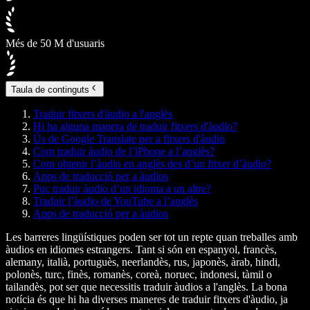
Més de 50 M d'usuaris
Taula de continguts
Traduir fitxers d'àudio a l'anglès
Hi ha alguna manera de traduir fitxers d'àudio?
Ús de Google Translate per a fitxers d'àudio
Com traduir àudio de l’iPhone a l’anglès?
Com obtenir l’àudio en anglès des d’un fitxer d’àudio?
Apps de traducció per a àudios
Puc traduir àudio d’un idioma a un altre?
Traduir l’àudio de YouTube a l’anglès
Apps de traducció per a àudios
Les barreres lingüístiques poden ser tot un repte quan treballes amb
àudios en idiomes estrangers. Tant si són en espanyol, francès,
alemany, italià, portuguès, neerlandès, rus, japonès, àrab, hindi,
polonès, turc, finès, romanès, coreà, noruec, indonesi, tàmil o
tailandès, pot ser que necessitis traduir àudios a l'anglès. La bona
notícia és que hi ha diverses maneres de traduir fitxers d'àudio, ja