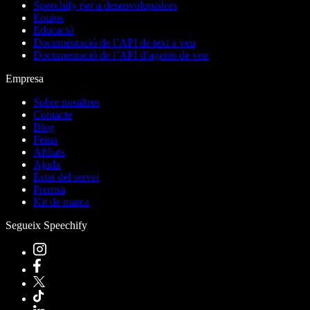
Speechify per a desenvolupadors
Equips
Educació
Documentació de l’API de text a veu
Documentació de l’API d’agents de veu
Empresa
Sobre nosaltres
Contacte
Blog
Feina
Afiliats
Ajuda
Estat del servei
Premsa
Kit de marca
Segueix Speechify