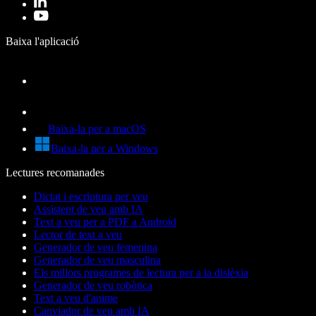
Baixa l'aplicació
Baixa-la per a macOS
Baixa-la per a Windows
Lectures recomanades
Dictat i escriptura per veu
Assistent de veu amb IA
Text a veu per a PDF a Android
Lector de text a veu
Generador de veu femenina
Generador de veu masculina
Els millors programes de lectura per a la dislèxia
Generador de veu robòtica
Text a veu d'anime
Canviador de veu amb IA