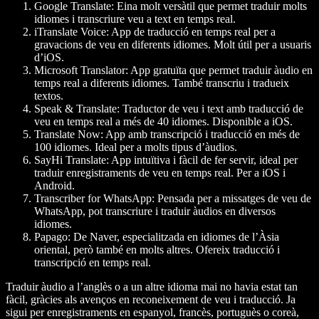
Google Translate
: Eina molt versàtil que permet traduir molts
idiomes i transcriure veu a text en temps real.
iTranslate Voice
: App de traducció en temps real per a
gravacions de veu en diferents idiomes. Molt útil per a usuaris
d’iOS.
Microsoft Translator
: App gratuïta que permet traduir àudio en
temps real a diferents idiomes. També transcriu i tradueix
textos.
Speak & Translate
: Traductor de veu i text amb traducció de
veu en temps real a més de 40 idiomes. Disponible a iOS.
Translate Now
: App amb transcripció i traducció en més de
100 idiomes. Ideal per a molts tipus d’àudios.
SayHi Translate
: App intuïtiva i fàcil de fer servir, ideal per
traduir enregistraments de veu en temps real. Per a iOS i
Android.
Transcriber for WhatsApp
: Pensada per a missatges de veu de
WhatsApp, pot transcriure i traduir àudios en diversos
idiomes.
Papago
: De Naver, especialitzada en idiomes de l’Àsia
oriental, però també en molts altres. Ofereix traducció i
transcripció en temps real.
Traduir àudio a l’anglès o a un altre idioma mai no havia estat tan
fàcil, gràcies als avenços en reconeixement de veu i traducció. Ja
sigui per enregistraments en espanyol, francès, portuguès o coreà,