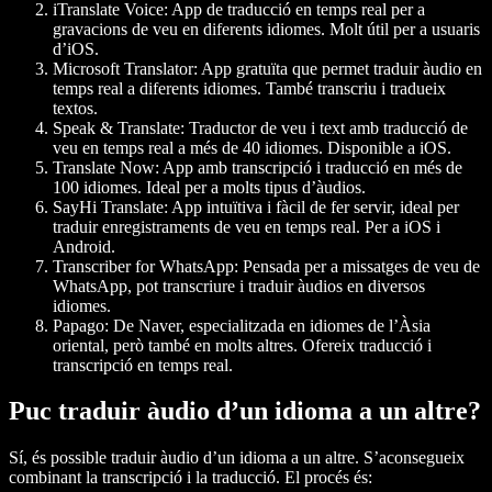
iTranslate Voice
: App de traducció en temps real per a
gravacions de veu en diferents idiomes. Molt útil per a usuaris
d’iOS.
Microsoft Translator
: App gratuïta que permet traduir àudio en
temps real a diferents idiomes. També transcriu i tradueix
textos.
Speak & Translate
: Traductor de veu i text amb traducció de
veu en temps real a més de 40 idiomes. Disponible a iOS.
Translate Now
: App amb transcripció i traducció en més de
100 idiomes. Ideal per a molts tipus d’àudios.
SayHi Translate
: App intuïtiva i fàcil de fer servir, ideal per
traduir enregistraments de veu en temps real. Per a iOS i
Android.
Transcriber for WhatsApp
: Pensada per a missatges de veu de
WhatsApp, pot transcriure i traduir àudios en diversos
idiomes.
Papago
: De Naver, especialitzada en idiomes de l’Àsia
oriental, però també en molts altres. Ofereix traducció i
transcripció en temps real.
Puc traduir àudio d’un idioma a un altre?
Sí, és possible traduir àudio d’un idioma a un altre. S’aconsegueix
combinant la transcripció i la traducció. El procés és: