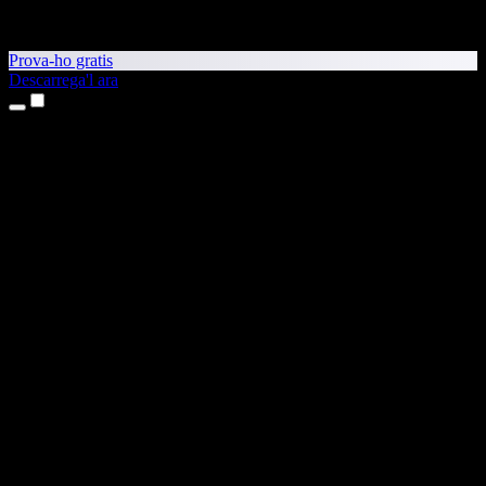
Prova-ho gratis
Descarrega'l ara
Productes
Text a veu
Aplicacions per a iPhone i iPad
Aplicació per a Android
Extensió per al Chrome
Extensió per a l'Edge
Aplicació web
Aplicació per al Mac
Aplicació per al Windows