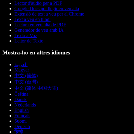
Lector d'àudio per a PDF
Google Docs pot llegir en veu alta
Extensió de text a veu per al Chrome
Text a veu en hindi
Lectura en veu alta de PDF
Generador de veu amb IA
Texto a Voz
Leitor de Texto
Mostra-ho en altres idiomes
العربية
Magyar
中文 (简体)
中文 (台灣)
中文 (简体 中国大陆)
Čeština
Dansk
Nederlands
English
Français
Suomi
Deutsch
हिन्दी