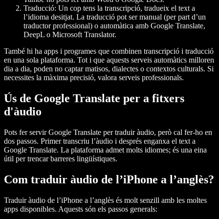
Traducció
: Un cop tens la transcripció, tradueix el text a
l’idioma desitjat. La traducció pot ser manual (per part d’un
traductor professional) o automàtica amb Google Translate,
DeepL o Microsoft Translator.
També hi ha apps i programes que combinen transcripció i traducció
en una sola plataforma. Tot i que aquests serveis automàtics milloren
dia a dia, poden no captar matisos, dialectes o contextos culturals. Si
necessites la màxima precisió, valora serveis professionals.
Ús de Google Translate per a fitxers
d'àudio
Pots fer servir Google Translate per traduir àudio, però cal fer-ho en
dos passos. Primer transcriu l’àudio i després enganxa el text a
Google Translate. La plataforma admet molts idiomes; és una eina
útil per trencar barreres lingüístiques.
Com traduir àudio de l’iPhone a l’anglès?
Traduir àudio de l’iPhone a l’anglès és molt senzill amb les moltes
apps disponibles. Aquests són els passos generals: