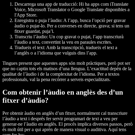
Descarrega una app de traducció
: Hi ha apps com iTranslate
Voice, Microsoft Translator o Google Translate disponibles a
l'App Store.
Enregistra o puja l’àudio
: A l’app, busca l’opció per gravar
àudio o pujar-lo. Per a converses en directe, grava; si tens un
fitxer guardat, puja’l.
Transcriu l’àudio
: Un cop gravat o pujat, l’app transcriurà
l’àudio a text, convertint la veu en paraules escrites.
Tradueix el text
: Amb la transcripció, tradueix el text a
l’anglès o a l’idioma que vulguis dins l’app.
Tingues present que aquestes apps són molt pràctiques, però pot ser
que no captin tots els matisos d’una llengua. L’exactitud depèn de la
qualitat de l’àudio i de la complexitat de l’idioma. Per a textos
professionals, val la pena recórrer a serveis especialitzats.
Com obtenir l’àudio en anglès des d’un
fitxer d’àudio?
Per obtenir àudio en anglès d’un fitxer, normalment cal transcriure
l’àudio a text i després fer servir programari de text a veu per
generar-ne l’àudio en anglès. El procés implica diversos passos, però
és molt útil per a qui aprèn de manera visual o auditiva. Aquí tens
com fer-ho: