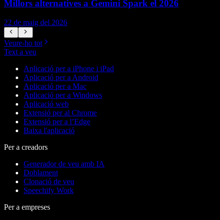
Millors alternatives a Gemini Spark el 2026
22 de maig del 2026
1
Veure-ho tot
Text a veu
Aplicació per a iPhone i iPad
Aplicació per a Android
Aplicació per a Mac
Aplicació per a Windows
Aplicació web
Extensió per al Chrome
Extensió per a l’Edge
Baixa l'aplicació
Per a creadors
Generador de veu amb IA
Doblament
Clonació de veu
Speechify Work
Per a empreses