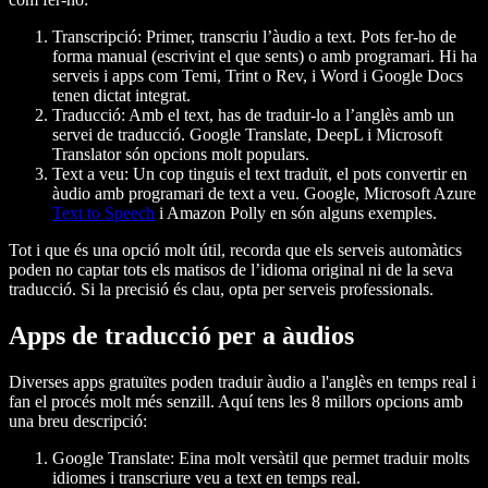
Transcripció
: Primer, transcriu l’àudio a text. Pots fer-ho de
forma manual (escrivint el que sents) o amb programari. Hi ha
serveis i apps com Temi, Trint o Rev, i Word i Google Docs
tenen dictat integrat.
Traducció
: Amb el text, has de traduir-lo a l’anglès amb un
servei de traducció. Google Translate, DeepL i Microsoft
Translator són opcions molt populars.
Text a veu
: Un cop tinguis el text traduït, el pots convertir en
àudio amb programari de text a veu. Google, Microsoft Azure
Text to Speech
i Amazon Polly en són alguns exemples.
Tot i que és una opció molt útil, recorda que els serveis automàtics
poden no captar tots els matisos de l’idioma original ni de la seva
traducció. Si la precisió és clau, opta per serveis professionals.
Apps de traducció per a àudios
Diverses apps gratuïtes poden traduir àudio a l'anglès en temps real i
fan el procés molt més senzill. Aquí tens les 8 millors opcions amb
una breu descripció:
Google Translate
: Eina molt versàtil que permet traduir molts
idiomes i transcriure veu a text en temps real.