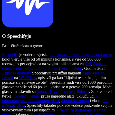
O Speechifyju
Br. 1 čitač teksta u govor
Speechify
je vodeća svjetska
platforma za pretvaranje teksta u govor
kojoj vjeruje više od 50 milijuna korisnika, s više od 500.000
recenzija s pet zvjezdica na svojim aplikacijama za
iOS
,
Android
,
Chrome ekstenziju
,
web-aplikaciju
i
Mac desktop
. Godine 2025.
Apple je dodijelio
Speechifyju prestižnu nagradu
Apple Design
Award
na
WWDC-u
, opisavši ga kao “ključni resurs koji ljudima
pomaže živjeti svoje živote”. Speechify nudi više od 1000 prirodnih
glasova na više od 60 jezika i koristi se u gotovo 200 zemalja. Među
glasovima slavnih su
Snoop Dogg
i
Gwyneth Paltrow
. Za kreatore i
tvrtke
Speechify Studio
pruža napredne alate, uključujući
AI
generator glasa
,
AI kloniranje glasa
,
AI sinkronizaciju
i vlastiti
AI
mijenjač glasa
. Speechify također pokreće vodeće proizvode svojim
visokokvalitetnim i pristupačnim
API-jem za pretvaranje teksta u
govor
. Istaknut u
The Wall Street Journalu
,
CNBC-ju
,
Forbesu
,