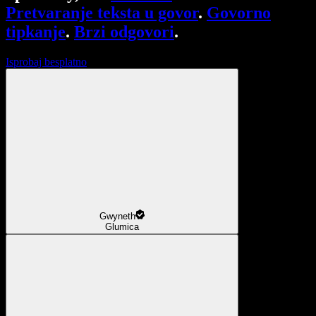
Pretvaranje teksta u govor
.
Govorno
tipkanje
.
Brzi odgovori
.
Isprobaj besplatno
Gwyneth
Glumica