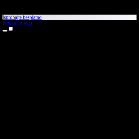
Isprobajte besplatno
Preuzmite sada
Proizvodi
Pretvaranje teksta u govor
Aplikacije za iPhone i iPad
Aplikacija za Android
Proširenje za Chrome
Proširenje za Edge
Web-aplikacija
Aplikacija za Mac
Aplikacija za Windows