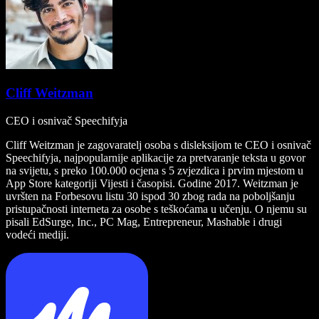
Cliff Weitzman
CEO i osnivač Speechifyja
Cliff Weitzman je zagovaratelj osoba s disleksijom te CEO i osnivač
Speechifyja, najpopularnije aplikacije za pretvaranje teksta u govor
na svijetu, s preko 100.000 ocjena s 5 zvjezdica i prvim mjestom u
App Store kategoriji Vijesti i časopisi. Godine 2017. Weitzman je
uvršten na Forbesovu listu 30 ispod 30 zbog rada na poboljšanju
pristupačnosti interneta za osobe s teškoćama u učenju. O njemu su
pisali EdSurge, Inc., PC Mag, Entrepreneur, Mashable i drugi
vodeći mediji.