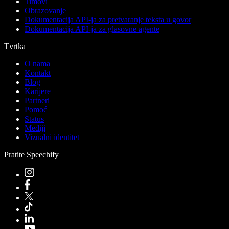
Timovi
Obrazovanje
Dokumentacija API-ja za pretvaranje teksta u govor
Dokumentacija API-ja za glasovne agente
Tvrtka
O nama
Kontakt
Blog
Karijere
Partneri
Pomoć
Status
Mediji
Vizualni identitet
Pratite Speechify