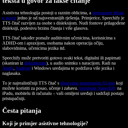
teksta u govor za lakše čitanje
Asistivna tehnologija postoji u raznim oblicima, a
pretvaranje teksta
u govor
jedno je od najsvestranijih rješenja. Primjerice, Speechify je
TTS čitač razvijen za osobe s disleksijom. Nudi fontove prilagođene
disleksiji, podesivu brzinu čitanja i više glasova.
TTS čitač također pomaže auditivnim učenicima, korisnicima s
ADHD-om i apraxijom, osobama nakon operacija očiju,
slabovidnima, učenicima jezika itd.
Speechify može pretvoriti gotovo svaki tekst, digitalni ili papirnati
(skaniran iz
dokumenata
), u audio snimku s naracijom. Radi na
Apple
,
Android
i Windows uređajima te podržava više jezika i
naglasaka.
To je najrealističniji TTS čitač s
glasovima generiranim AI-jem
koji
možete koristiti za posao, učenje i zabavu.
Isprobajte Speechify
na
iPadu, mobitelu ili računalu – vaši omiljeni uređaji i sadržaji postaju
pristupačniji.
Česta pitanja
Koji je primjer asistivne tehnologije?