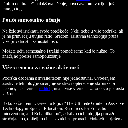
Dobro odabran AT olakšava učenje, povećava motivaciju i još
mnogo toga.
Potiče samostalno učenje
Ne žele svi istaknuti svoje poteškoće. Neki trebaju više podrške, ali
je ne prihvaćaju uvijek rado. Srećom, asistivna tehnologija pruža
više privatnosti i samostalnosti.
Možete učiti samostalno i tražiti pomoć samo kad je nužno. To
značajno podiže samopouzdanje.
Više vremena za važne aktivnosti
Podrška osobama s invaliditetom nije jednostavna. Uvođenjem
asistivne tehnologije smanjuje se stres i opterećenje skrbnika, a
učenici, nastavnici i
roditelji
imaju više vremena za ono što je doista
važno.
Kako kaže Joan L. Green u knjizi “The Ultimate Guide to Assistive
Technology in Special Education: Resources for Education,
Intervention, and Rehabilitation”, asistivna tehnologija pomaže
stručnjacima, obiteljima i nastavnicima pronaći učinkovitija rješenja.