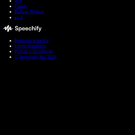
বাংলা
Català
Bahasa Melayu
اردو
Postavke kolačića
Uvjeti korištenja
Pravila o privatnosti
© Speechify Inc 2026