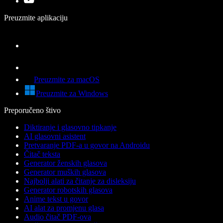
Preuzmite aplikaciju
Preuzmite za macOS
Preuzmite za Windows
Preporučeno štivo
Diktiranje i glasovno tipkanje
AI glasovni asistent
Pretvaranje PDF-a u govor na Androidu
Čitač teksta
Generator ženskih glasova
Generator muških glasova
Najbolji alati za čitanje za disleksiju
Generator robotskih glasova
Anime tekst u govor
AI alat za promjenu glasa
Audio čitač PDF-ova