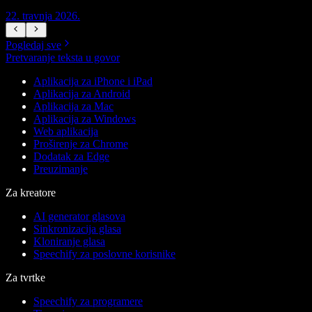
22. travnja 2026.
1
Pogledaj sve
Pretvaranje teksta u govor
Aplikacija za iPhone i iPad
Aplikacija za Android
Aplikacija za Mac
Aplikacija za Windows
Web aplikacija
Proširenje za Chrome
Dodatak za Edge
Preuzimanje
Za kreatore
AI generator glasova
Sinkronizacija glasa
Kloniranje glasa
Speechify za poslovne korisnike
Za tvrtke
Speechify za programere