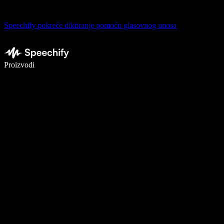
Speechify pokreće diktiranje pomoću glasovnog unosa
Pišite 5× brže uz glasovno diktiranje
Proizvodi
Saznajte više