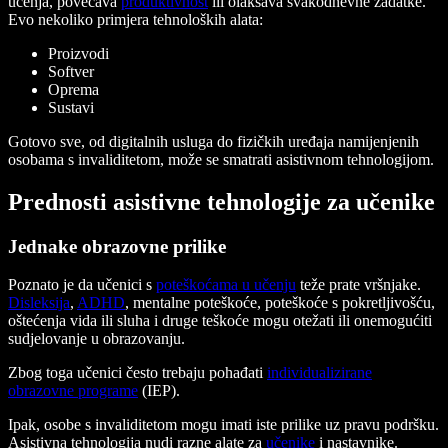
učenja, povećava
produktivnost
ili olakšava svakodnevne zadatke.
Evo nekoliko primjera tehnoloških alata:
Proizvodi
Softver
Oprema
Sustavi
Gotovo sve, od digitalnih usluga do fizičkih uređaja namijenjenih
osobama s invaliditetom, može se smatrati asistivnom tehnologijom.
Prednosti asistivne tehnologije za učenike
Jednake obrazovne prilike
Poznato je da učenici s
poteškoćama u učenju
teže prate vršnjake.
Disleksija
,
ADHD
, mentalne poteškoće, poteškoće s pokretljivošću,
oštećenja vida ili sluha i druge teškoće mogu otežati ili onemogućiti
sudjelovanje u obrazovanju.
Zbog toga učenici često trebaju pohađati
individualizirane
obrazovne programe
(IEP).
Ipak, osobe s invaliditetom mogu imati iste prilike uz pravu podršku.
Asistivna tehnologija nudi razne alate za
učenike
i nastavnike.