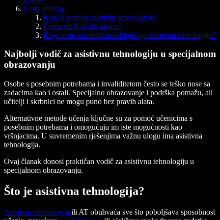
Česta pitanja
Koji je primjer asistivne tehnologije?
Čemu služi slušni aparat?
Koje vrste invaliditeta zahtijevaju asistivnu tehnologiju?
Najbolji vodič za asistivnu tehnologiju u specijalnom
obrazovanju
Osobe s posebnim potrebama i invaliditetom često se teško nose sa
zadacima kao i ostali. Specijalno obrazovanje i podrška pomažu, ali
učitelji i skrbnici ne mogu puno bez pravih alata.
Alternativne metode učenja ključne su za pomoć učenicima s
posebnim potrebama i omogućuju im iste mogućnosti kao
vršnjacima. U suvremenim rješenjima važnu ulogu ima asistivna
tehnologija.
Ovaj članak donosi praktičan vodič za asistivnu tehnologiju u
specijalnom obrazovanju.
Što je asistivna tehnologija?
Asistivna tehnologija
ili AT obuhvaća sve što poboljšava sposobnost