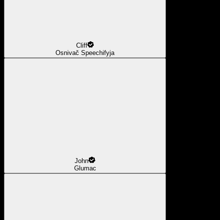
Cliff
Osnivač Speechifyja
John
Glumac