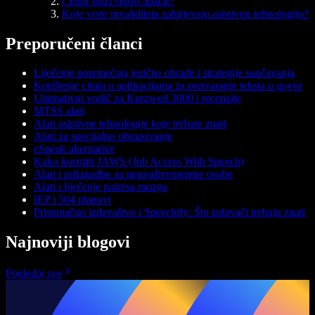
Čemu služi slušni aparat?
Koje vrste invaliditeta zahtijevaju asistivnu tehnologiju?
Preporučeni članci
Liječenje poremećaja jezične obrade i strategije suočavanja
Korištenje citata u aplikacijama za pretvaranje teksta u govor
Ultimativni vodič za Kurzweil 3000 i recenzije
MTSS alati
Alati asistivne tehnologije koje trebate znati
Alati za specijalno obrazovanje
eSpeak alternative
Kako koristiti JAWS (Job Access With Speech)
Alati i prilagodbe za neurodivergentne osobe
Alati i liječenje potresa mozga
IEP i 504 planovi
Pristupačno izdavaštvo i Speechify: Što izdavači trebaju znati
Najnoviji blogovi
Pogledaj sve