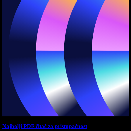
Najbolji PDF čitač za pristupačnost