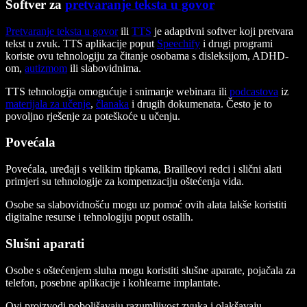
Softver za
pretvaranje teksta u govor
Pretvaranje teksta u govor
ili
TTS
je adaptivni softver koji pretvara
tekst u zvuk. TTS aplikacije poput
Speechify
i drugi programi
koriste ovu tehnologiju za čitanje osobama s disleksijom, ADHD-
om,
autizmom
ili slabovidnima.
TTS tehnologija omogućuje i snimanje webinara ili
podcastova
iz
materijala za učenje
,
članaka
i drugih dokumenata. Često je to
povoljno rješenje za poteškoće u učenju.
Povećala
Povećala, uređaji s velikim tipkama, Brailleovi redci i slični alati
primjeri su tehnologije za kompenzaciju oštećenja vida.
Osobe sa slabovidnošću mogu uz pomoć ovih alata lakše koristiti
digitalne resurse i tehnologiju poput ostalih.
Slušni aparati
Osobe s oštećenjem sluha mogu koristiti slušne aparate, pojačala za
telefon, posebne aplikacije i kohlearne implantate.
Ovi proizvodi poboljšavaju razumljivost zvuka i olakšavaju