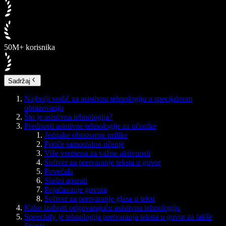
50M+ korisnika
Sadržaj
Najbolji vodič za asistivnu tehnologiju u specijalnom
obrazovanju
Što je asistivna tehnologija?
Prednosti asistivne tehnologije za učenike
Jednake obrazovne prilike
Potiče samostalno učenje
Više vremena za važne aktivnosti
Softver za pretvaranje teksta u govor
Povećala
Slušni aparati
Pojačavanje govora
Softver za pretvaranje glasa u tekst
Kako izabrati odgovarajuću asistivnu tehnologiju
Speechify je tehnologija pretvaranja teksta u govor za lakše
čitanje