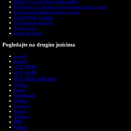
Može li Google Docs čitati naglas?
Proširenje za Chrome za pretvaranje teksta u govor
Pretvaranje hindskog teksta u govor
Čitanje PDF-a naglas
AI generator glasova
Texto a Voz
Leitor de Texto
Pogledajte na drugim jezicima
العربية
Magyar
中文 (简体)
中文 (台灣)
中文 (简体 中国大陆)
Čeština
Dansk
Nederlands
English
Français
Suomi
Deutsch
हिन्दी
Italiano