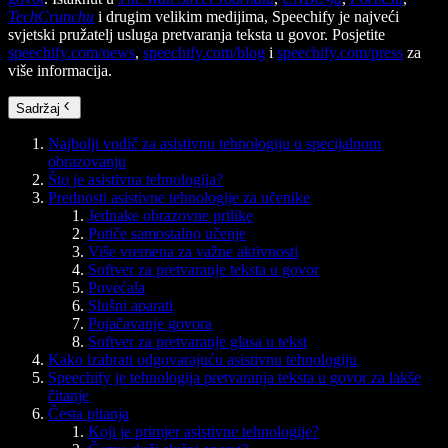
TechCrunchu
i drugim velikim medijima, Speechify je najveći
svjetski pružatelj usluga pretvaranja teksta u govor. Posjetite
speechify.com/news
,
speechify.com/blog
i
speechify.com/press
za
više informacija.
Sadržaj
Najbolji vodič za asistivnu tehnologiju u specijalnom
obrazovanju
Što je asistivna tehnologija?
Prednosti asistivne tehnologije za učenike
Jednake obrazovne prilike
Potiče samostalno učenje
Više vremena za važne aktivnosti
Softver za pretvaranje teksta u govor
Povećala
Slušni aparati
Pojačavanje govora
Softver za pretvaranje glasa u tekst
Kako izabrati odgovarajuću asistivnu tehnologiju
Speechify je tehnologija pretvaranja teksta u govor za lakše
čitanje
Česta pitanja
Koji je primjer asistivne tehnologije?