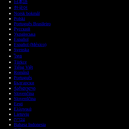
日本語
한국어
Norsk bokmål
Polski
Português Brasileiro
Русский
Українська
Español
Español (México)
Svenska
ไทย
Türkçe
Tiếng Việt
Română
Português
Български
ქართული
Slovenčina
Slovenščina
Eesti
Ελληνικά
Lietuvių
עברית
Bahasa Indonesia