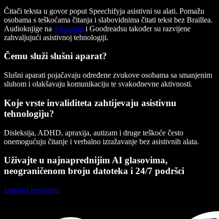
Čitači teksta u govor poput Speechifyja asistivni su alati. Pomažu
osobama s teškoćama čitanja i slabovidnima čitati tekst bez Braillea.
Audioknjige na
Amazonu
i Goodreadsu također su razvijene
zahvaljujući asistivnoj tehnologiji.
Čemu služi slušni aparat?
Slušni aparati pojačavaju određene zvukove osobama sa smanjenim
sluhom i olakšavaju komunikaciju te svakodnevne aktivnosti.
Koje vrste invaliditeta zahtijevaju asistivnu
tehnologiju?
Disleksija, ADHD, apraxija, autizam i druge teškoće često
onemogućuju čitanje i verbalno izražavanje bez asistivnih alata.
Uživajte u najnaprednijim AI glasovima,
neograničenom broju datoteka i 24/7 podršci
Isprobaj besplatno