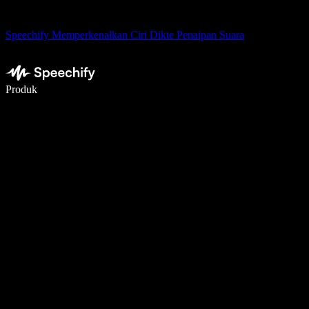
Speechify Memperkenalkan Ciri Dikte Penaipan Suara
Tulis 5× lebih pantas dengan menaip menggunakan suara
Produk
Ketahui Lebih Lanjut