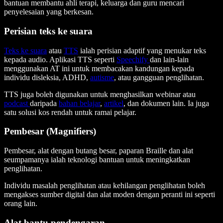
bantuan membantu ahli terapi, keluarga dan guru mencari
penyelesaian yang berkesan.
Perisian teks ke suara
Teks ke suara
atau
TTS
ialah perisian adaptif yang menukar teks
kepada audio. Aplikasi TTS seperti
Speechify
dan lain-lain
menggunakan AT ini untuk membacakan kandungan kepada
individu disleksia, ADHD,
autisme
, atau gangguan penglihatan.
TTS juga boleh digunakan untuk menghasilkan webinar atau
podcast
daripada
bahan belajar
,
artikel
, dan dokumen lain. Ia juga
satu solusi kos rendah untuk ramai pelajar.
Pembesar (Magnifiers)
Pembesar, alat dengan butang besar, paparan Braille dan alat
seumpamanya ialah teknologi bantuan untuk meningkatkan
penglihatan.
Individu masalah penglihatan atau kehilangan penglihatan boleh
mengakses sumber digital dan alat moden dengan peranti ini seperti
orang lain.
Alat bantu pendengaran