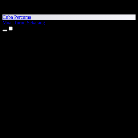
Cuba Percuma
Muat Turun Sekarang
Produk
Teks kepada Pertuturan
Aplikasi iPhone & iPad
Aplikasi Android
Sambungan Chrome
Sambungan Edge
Aplikasi Web
Aplikasi Mac
Aplikasi Windows