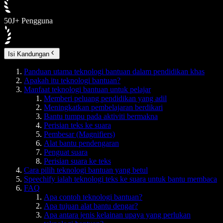
50J+ Pengguna
Isi Kandungan
Panduan utama teknologi bantuan dalam pendidikan khas
Apakah itu teknologi bantuan?
Manfaat teknologi bantuan untuk pelajar
Memberi peluang pendidikan yang adil
Meningkatkan pembelajaran berdikari
Bantu tumpu pada aktiviti bermakna
Perisian teks ke suara
Pembesar (Magnifiers)
Alat bantu pendengaran
Penguat suara
Perisian suara ke teks
Cara pilih teknologi bantuan yang betul
Speechify ialah teknologi teks ke suara untuk bantu membaca
FAQ
Apa contoh teknologi bantuan?
Apa tujuan alat bantu dengar?
Apa antara jenis kelainan upaya yang perlukan