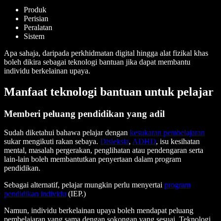
Produk
Perisian
Peralatan
Sistem
Apa sahaja, daripada perkhidmatan digital hingga alat fizikal khas
boleh dikira sebagai teknologi bantuan jika dapat membantu
individu berkelainan upaya.
Manfaat teknologi bantuan untuk pelajar
Memberi peluang pendidikan yang adil
Sudah diketahui bahawa pelajar dengan
kesukaran pembelajaran
sukar mengikuti rakan sebaya.
Disleksia
,
ADHD
, isu kesihatan
mental, masalah pergerakan, penglihatan atau pendengaran serta
lain-lain boleh membantutkan penyertaan dalam program
pendidikan.
Sebagai alternatif, pelajar mungkin perlu menyertai
program
pendidikan individu
(IEP.)
Namun, individu berkelainan upaya boleh mendapat peluang
pembelajaran yang sama dengan sokongan yang sesuai. Teknologi