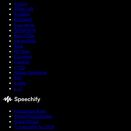
Türkçe
Tiếng Việt
Română
Português
Български
ქართული
Slovenčina
Slovenščina
Eesti
Hrvatski
Ελληνικά
Lietuvių
עברית
Bahasa Indonesia
বাংলা
Català
اردو
Keutamaan Kuki
Terma Perkhidmatan
Dasar Privasi
© Speechify Inc 2026