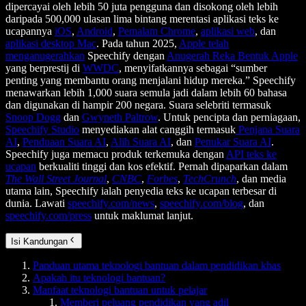
dipercayai oleh lebih 50 juta pengguna dan disokong oleh lebih
daripada 500,000 ulasan lima bintang merentasi aplikasi teks ke
ucapannya
iOS
,
Android
,
Pemalam Chrome
,
aplikasi web
, dan
aplikasi desktop Mac
. Pada tahun 2025,
Apple telah
menganugerahkan
Speechify dengan
Anugerah Reka Bentuk Apple
yang berprestij di
WWDC
, menyifatkannya sebagai “sumber
penting yang membantu orang menjalani hidup mereka.” Speechify
menawarkan lebih 1,000 suara semula jadi dalam lebih 60 bahasa
dan digunakan di hampir 200 negara. Suara selebriti termasuk
Snoop Dogg
dan
Gwyneth Paltrow
. Untuk pencipta dan perniagaan,
Speechify Studio
menyediakan alat canggih termasuk
Penjana Suara
AI
,
Penduaan Suara AI
,
Alih Suara AI
, dan
Penukar Suara AI
.
Speechify juga memacu produk terkemuka dengan
API teks ke
ucapan
berkualiti tinggi dan kos efektif. Pernah dipaparkan dalam
The Wall Street Journal
,
CNBC
,
Forbes
,
TechCrunch
, dan media
utama lain, Speechify ialah penyedia teks ke ucapan terbesar di
dunia. Lawati
speechify.com/news
,
speechify.com/blog
, dan
speechify.com/press
untuk maklumat lanjut.
Isi Kandungan
Panduan utama teknologi bantuan dalam pendidikan khas
Apakah itu teknologi bantuan?
Manfaat teknologi bantuan untuk pelajar
Memberi peluang pendidikan yang adil