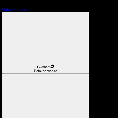
Cuba Percuma
Gwyneth
Pelakon wanita