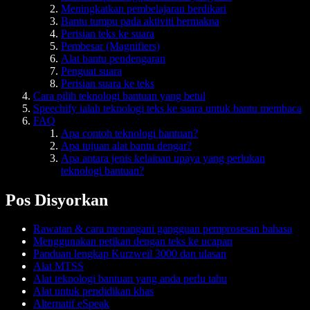
Meningkatkan pembelajaran berdikari
Bantu tumpu pada aktiviti bermakna
Perisian teks ke suara
Pembesar (Magnifiers)
Alat bantu pendengaran
Penguat suara
Perisian suara ke teks
Cara pilih teknologi bantuan yang betul
Speechify ialah teknologi teks ke suara untuk bantu membaca
FAQ
Apa contoh teknologi bantuan?
Apa tujuan alat bantu dengar?
Apa antara jenis kelainan upaya yang perlukan
teknologi bantuan?
Pos Disyorkan
Rawatan & cara menangani gangguan pemprosesan bahasa
Menggunakan petikan dengan teks ke ucapan
Panduan lengkap Kurzweil 3000 dan ulasan
Alat MTSS
Alat teknologi bantuan yang anda perlu tahu
Alat untuk pendidikan khas
Alternatif eSpeak