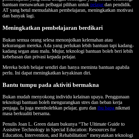
bantuan menawarkan pelbagai pilihan untuk
pelajar
dan pendidik.
AT yang betul memudahkan pembelajaran, meningkatkan motivasi
dan banyak lagi.
Meningkatkan pembelajaran berdikari
Bukan semua orang selesa menonjolkan kelemahan atau
kekurangan mereka. Ada yang perlukan lebih bantuan tapi kadang-
kadang segan atau malu. Mujur, teknologi bantuan boleh beri lebih
kebebasan dan privasi kepada pelajar.
Mereka boleh belajar sendiri dan hanya meminta bantuan apabila
perlu. Ini dapat meningkatkan keyakinan diri.
Bantu tumpu pada aktiviti bermakna
Bukan mudah menyokong individu kelainan upaya. Penggunaan
teknologi bantuan boleh mengurangkan stres dan beban kerja
penjaga. Ia juga membolehkan pelajar, guru dan
ibu bapa
nikmati
masa berkualiti bersama.
Penulis Joan L. Green dalam bukunya “The Ultimate Guide to
Assistive Technology in Special Education: Resources for
Education, Intervention, and Rehabilitation” menyatakan teknologi