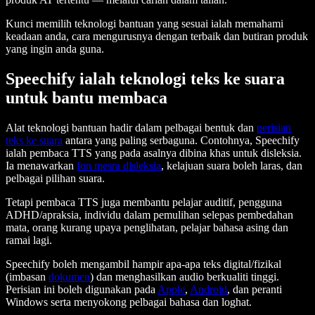
Kunci memilih teknologi bantuan yang sesuai ialah memahami
keadaan anda, cara mengurusnya dengan terbaik dan butiran produk
yang ingin anda guna.
Speechify ialah teknologi teks ke suara
untuk bantu membaca
Alat teknologi bantuan hadir dalam pelbagai bentuk dan
perisian
teks ke suara
antara yang paling serbaguna. Contohnya, Speechify
ialah pembaca TTS yang pada asalnya dibina khas untuk disleksia.
Ia menawarkan
fon mesra disleksia
, kelajuan suara boleh laras, dan
pelbagai pilihan suara.
Tetapi pembaca TTS juga membantu pelajar auditif, pengguna
ADHD/apraksia, individu dalam pemulihan selepas pembedahan
mata, orang kurang upaya penglihatan, pelajar bahasa asing dan
ramai lagi.
Speechify boleh mengambil hampir apa-apa teks digital/fizikal
(imbasan
dokumen
) dan menghasilkan audio berkualiti tinggi.
Perisian ini boleh digunakan pada
Apple
,
Android
, dan peranti
Windows serta menyokong pelbagai bahasa dan loghat.