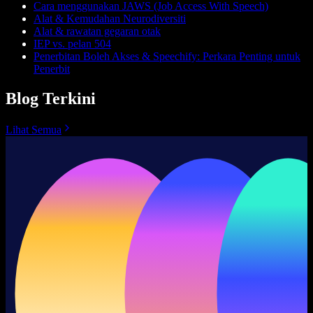
Cara menggunakan JAWS (Job Access With Speech)
Alat & Kemudahan Neurodiversiti
Alat & rawatan gegaran otak
IEP vs. pelan 504
Penerbitan Boleh Akses & Speechify: Perkara Penting untuk
Penerbit
Blog Terkini
Lihat Semua