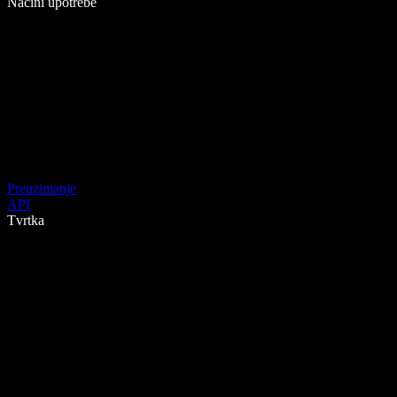
Načini upotrebe
Preuzimanje
API
Tvrtka