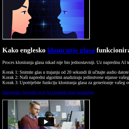
Kako englesko
kloniranje glasa
funkcionir
Proces kloniranja glasa nikad nije bio jednostavniji. Uz naprednu AI t
Korak 1: Snimite glas u trajanju od 20 sekundi ili učitajte audio datot
Korak 2: Naši napredni algoritmi analiziraju jedinstvene nijanse vašeg
Korak 3: Upotrijebite funkciju kloniranja glasa za generiranje vašeg 
Isprobajte. Stvorite svoj AI engleski glas besplatno