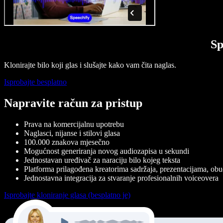
Sp
Klonirajte bilo koji glas i slušajte kako vam čita naglas.
Isprobajte besplatno
Napravite račun za pristup
Prava na komercijalnu upotrebu
Naglasci, nijanse i stilovi glasa
100.000 znakova mjesečno
Mogućnost generiranja novog audiozapisa u sekundi
Jednostavan uređivač za naraciju bilo kojeg teksta
Platforma prilagođena kreatorima sadržaja, prezentacijama, obuci
Jednostavna integracija za stvaranje profesionalnih voiceovera
Isprobajte kloniranje glasa (besplatno je)