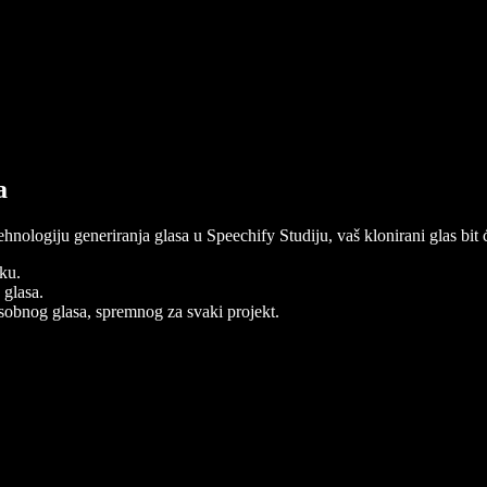
a
ehnologiju generiranja glasa u Speechify Studiju, vaš klonirani glas bit 
eku.
 glasa.
osobnog glasa, spremnog za svaki projekt.