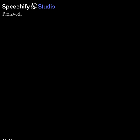
Pišite 5× brže uz glasovno diktiranje
Proizvodi
Saznajte više