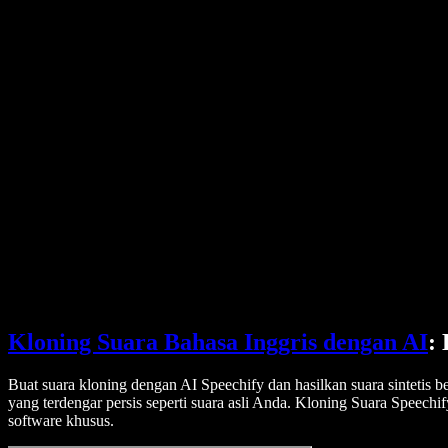
Harga
Generator Suara AI
Cerita Pengguna
Bacakan Google Docs
Studi Kasus B2B
Pengubah Suara AI
Ulasan
Aplikasi Pembaca Teks
Pers
Bacakan untuk Saya
Pembaca Teks ke Suara
Perusahaan
Hubungi Tim Penjualan
Speechify untuk Perusahaan & EDU
Speechify untuk Aksesibilitas di Tempat Kerja
Speechify untuk DSA
Agen Suara SIMBA
Speechify untuk Pengembang
Kloning Suara Bahasa Inggris dengan AI
:
Buat suara kloning dengan AI Speechify dan hasilkan suara sintetis 
yang terdengar persis seperti suara asli Anda. Kloning Suara Speech
software khusus.