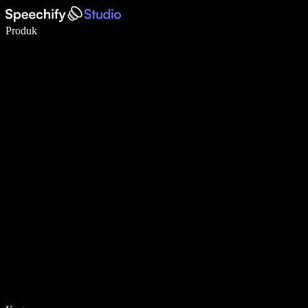
Menulis 5× lebih cepat dengan dikte suara
Produk
Pelajari lebih lanjut