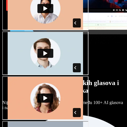
Veliki izbor muških i ženskih glasova i
raznih naglasaka
Nijedan projekt ne mora zvučati isto. Birajte među 100+ AI glasova
i naglasaka i prilagodite ih sebi.