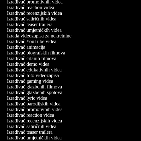
Izrađivač promotivnih videa
Izrađivač reaction videa
Izrađivač recenzijskih videa
Izrađivač satiričnih videa
Izrađivač teaser trailera
Izrađivač umjetničkih videa
Izrada videozapisa za nekretnine
Izrađivač YouTube videa
Izrađivač animacija
Izrađivač biografskih filmova
Izrađivač crtanih filmova
Izrađivač demo videa
Izrađivač edukativnih videa
Izrađivač foto videozapisa
Izrađivač gaming videa
Izrađivač glazbenih filmova
Izrađivač glazbenih spotova
Izrađivač lyric videa
Izrađivač parodijskih videa
Izrađivač promotivnih videa
Izrađivač reaction videa
Izrađivač recenzijskih videa
Izrađivač satiričnih videa
Izrađivač teaser trailera
Izrađivač umjetničkih videa