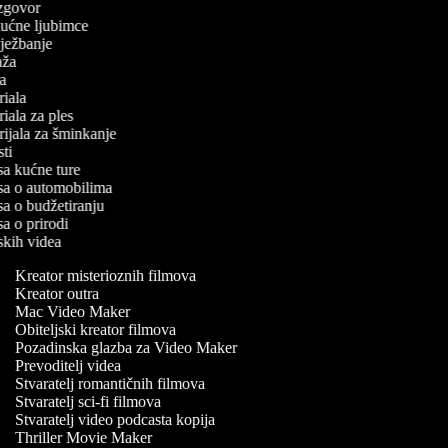
 izgovor
 kućne ljubimce
 vježbanje
laža
iča
oriala
oriala za ples
orijala za šminkanje
esti
isa kućne ture
pisa o automobilima
isa o budžetiranju
isa o prirodi
rskih videa
Kreator misterioznih filmova
Kreator outra
Mac Video Maker
Obiteljski kreator filmova
Pozadinska glazba za Video Maker
Prevoditelj videa
Stvaratelj romantičnih filmova
Stvaratelj sci-fi filmova
Stvaratelj video podcasta kopija
Thriller Movie Maker