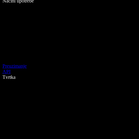
Načini upotrebe
Preuzimanje
API
Tvrtka