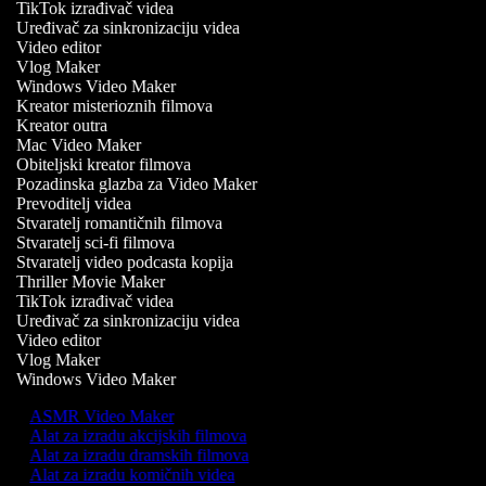
TikTok izrađivač videa
Uređivač za sinkronizaciju videa
Video editor
Vlog Maker
Windows Video Maker
Kreator misterioznih filmova
Kreator outra
Mac Video Maker
Obiteljski kreator filmova
Pozadinska glazba za Video Maker
Prevoditelj videa
Stvaratelj romantičnih filmova
Stvaratelj sci-fi filmova
Stvaratelj video podcasta kopija
Thriller Movie Maker
TikTok izrađivač videa
Uređivač za sinkronizaciju videa
Video editor
Vlog Maker
Windows Video Maker
ASMR Video Maker
Alat za izradu akcijskih filmova
Alat za izradu dramskih filmova
Alat za izradu komičnih videa