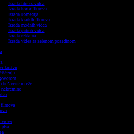
Izrada fitness videa
Izrada horor filmova
Izrada komedija
Izrada kratkih filmova
Izrada modnih videa
Izrada putnih videa
Izrada reklama
Izrada videa sa zelenom pozadinom
aka
ica
 vrtlarstvu
 čišćenju
s govorom
za društvene mreže
a nekretnine
videa
h filmova
lmova
a
ih videa
zapisa
dea