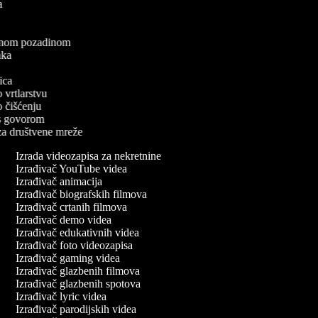
ea
a
elenom pozadinom
zaka
a
nica
o vrtlarstvu
 o čišćenju
a s govorom
 za društvene mreže
Izrada videozapisa za nekretnine
Izrađivač YouTube videa
Izrađivač animacija
Izrađivač biografskih filmova
Izrađivač crtanih filmova
Izrađivač demo videa
Izrađivač edukativnih videa
Izrađivač foto videozapisa
Izrađivač gaming videa
Izrađivač glazbenih filmova
Izrađivač glazbenih spotova
Izrađivač lyric videa
Izrađivač parodijskih videa