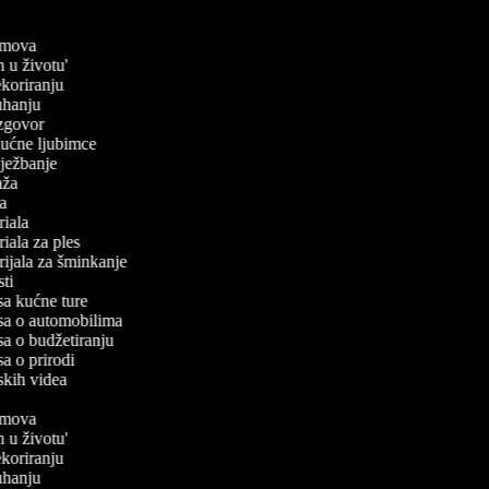
filmova
an u životu'
dekoriranju
kuhanju
 izgovor
 kućne ljubimce
 vježbanje
laža
iča
oriala
oriala za ples
orijala za šminkanje
esti
isa kućne ture
pisa o automobilima
isa o budžetiranju
isa o prirodi
rskih videa
filmova
an u životu'
dekoriranju
kuhanju