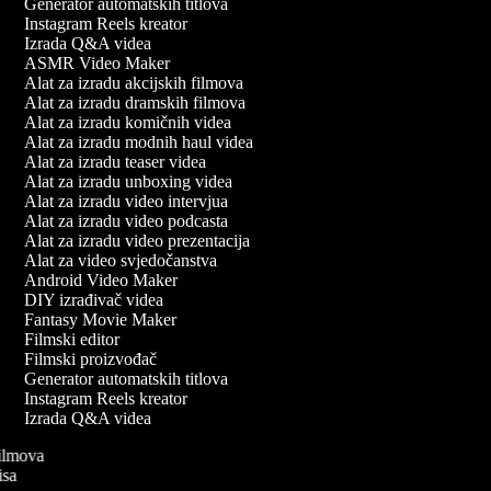
Generator automatskih titlova
Instagram Reels kreator
Izrada Q&A videa
ASMR Video Maker
Alat za izradu akcijskih filmova
Alat za izradu dramskih filmova
Alat za izradu komičnih videa
Alat za izradu modnih haul videa
Alat za izradu teaser videa
Alat za izradu unboxing videa
Alat za izradu video intervjua
Alat za izradu video podcasta
Alat za izradu video prezentacija
Alat za video svjedočanstva
Android Video Maker
DIY izrađivač videa
Fantasy Movie Maker
Filmski editor
Filmski proizvođač
Generator automatskih titlova
Instagram Reels kreator
Izrada Q&A videa
 filmova
pisa