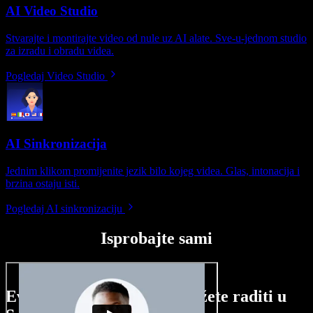
AI Video Studio
Stvarajte i montirajte video od nule uz AI alate. Sve-u-jednom studio
za izradu i obradu videa.
Pogledaj Video Studio
AI Sinkronizacija
Jednim klikom promijenite jezik bilo kojeg videa. Glas, intonacija i
brzina ostaju isti.
Pogledaj AI sinkronizaciju
Isprobajte sami
Evo malog pregleda što možete raditi u