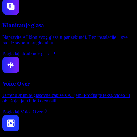
Kloniranje glasa
Napravite AI klon svog glasa u par sekundi. Bez instalacije – sve
radi izravno u pregledniku.
Pogledaj kloniranje glasa
Voice Over
U trenu snimite glasovne zapise s AI-jem. Pročitajte tekst, video ili
objašnjenja u bilo kojem stilu.
Pogledaj Voice Over