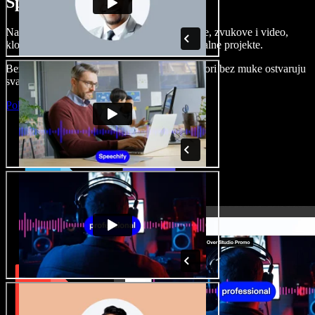
Speechify Studiju.
Napravite voice overe, dodajte besplatne slike, zvukove i video,
klonirajte svoj glas i složite sjajne audio-vizualne projekte.
Bez učenja i sve dostupno u pregledniku, autori bez muke ostvaruju
svaku kreativnu ideju.
Pokreni Studio