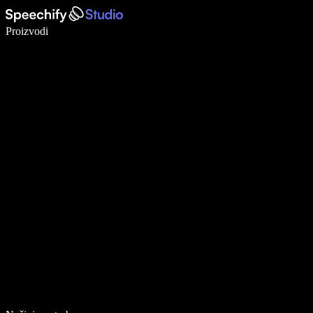
Pišite 5× brže uz glasovno diktiranje
Proizvodi
Saznajte više