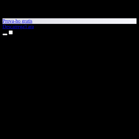
Prova-ho gratis
Descarrega'l ara
Productes
Text a veu
Aplicacions per a iPhone i iPad
Aplicació per a Android
Extensió per al Chrome
Extensió per a l'Edge
Aplicació web
Aplicació per al Mac