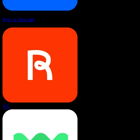
Rytr vs Descript
VS