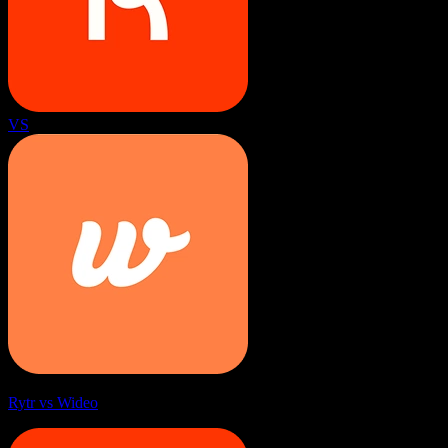
VS
Rytr vs Wideo