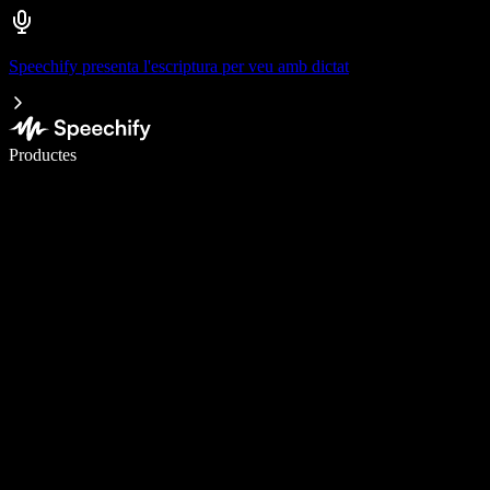
Speechify presenta l'escriptura per veu amb dictat
Escriu 5× més ràpid amb la veu
Productes
Més informació