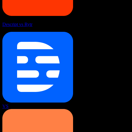
Descript vs Rytr
VS