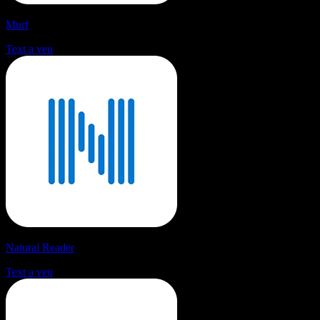
Murf
Text a veu
Natural Reader
Text a veu