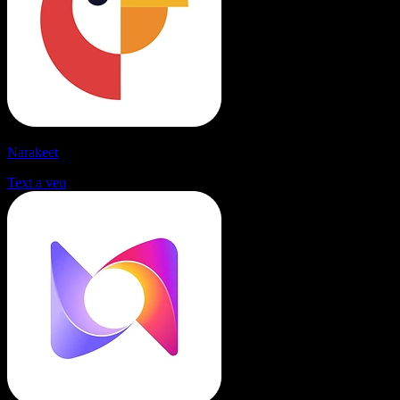
Narakeet
Text a veu