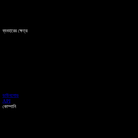
ব্যবহারের ক্ষেত্র
ডাউনলোড
API
কোম্পানি