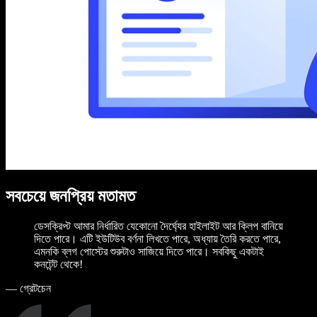
সবচেয়ে জনপ্রিয় মতামত
ডেসক্রিপ্ট আমার নির্ধারিত যেকোনো দৈর্ঘ্যের হাইলাইট আর ক্লিপ বানিয়ে
দিতে পারে। এটি ইউটিউব বর্ণনা লিখতে পারে, অধ্যায় তৈরি করতে পারে,
এমনকি ব্লগ পোস্টের শুরুটাও সাজিয়ে দিতে পারে। সবকিছু একটাই
কনটেন্ট থেকে!
—
গ্রেটচেন