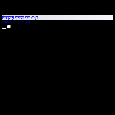
বিনামূল্যে ব্যবহার করে দেখুন
এখনই ডাউনলোড করুন
প্রোডাক্ট
টেক্সট টু স্পিচ
আইফোন ও আইপ্যাড অ্যাপ
অ্যান্ড্রয়েড অ্যাপ
ক্রোম এক্সটেনশন
এজ এক্সটেনশন
ওয়েব অ্যাপ
ম্যাক অ্যাপ
উইন্ডোজ অ্যাপ