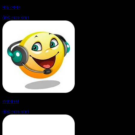
পড়ে শোনান
টেক্সট থেকে ভাষণ
বালাবোলকা
টেক্সট থেকে ভাষণ