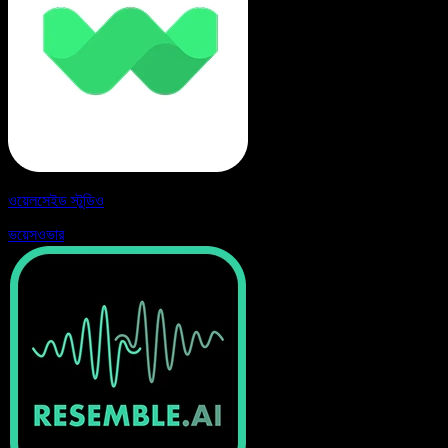
ওয়েলসেইড স্টুডিও
ভয়েসওভার