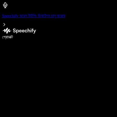
Speechify ভয়েস টাইপিং ডিকটেশন চালু করেছে
ভয়েস টাইপিং দিয়ে ৫ গুণ দ্রুত লিখুন
প্রোডাক্ট
আরও জানুন