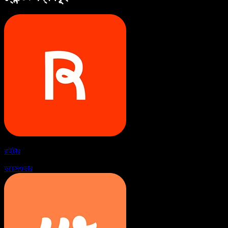
রাইটার
ভয়েসওভার