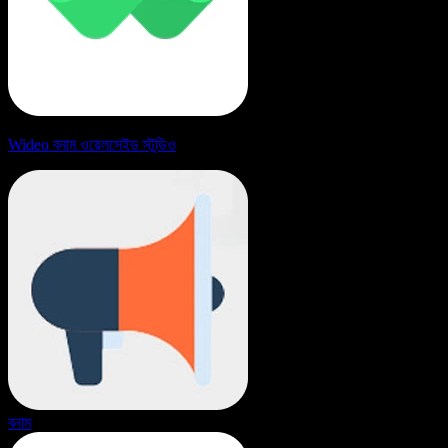
Wideo বনাম ওয়েলসেইড স্টুডিও
বনাম