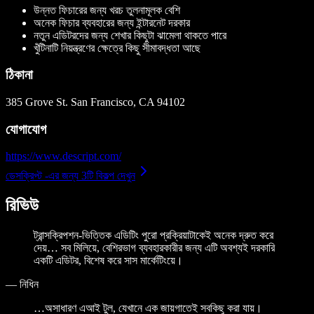
উন্নত ফিচারের জন্য খরচ তুলনামূলক বেশি
অনেক ফিচার ব্যবহারের জন্য ইন্টারনেট দরকার
নতুন এডিটরদের জন্য শেখার কিছুটা ঝামেলা থাকতে পারে
খুঁটিনাটি নিয়ন্ত্রণের ক্ষেত্রে কিছু সীমাবদ্ধতা আছে
ঠিকানা
385 Grove St. San Francisco, CA 94102
যোগাযোগ
https://www.descript.com/
ডেসক্রিপ্ট -এর জন্য 3টি বিকল্প দেখুন
রিভিউ
ট্রান্সক্রিপশন-ভিত্তিক এডিটিং পুরো প্রক্রিয়াটাকেই অনেক দ্রুত করে
দেয়… সব মিলিয়ে, বেশিরভাগ ব্যবহারকারীর জন্য এটি অবশ্যই দরকারি
একটি এডিটর, বিশেষ করে সাস মার্কেটিংয়ে।
—
নিধিন
…অসাধারণ এআই টুল, যেখানে এক জায়গাতেই সবকিছু করা যায়।