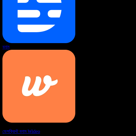
বনাম
ডেসক্রিপ্ট বনাম Wideo