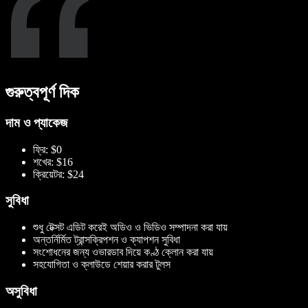
গুরুত্বপূর্ণ দিক
দাম ও প্যাকেজ
ফ্রি: $0
শখের: $16
ক্রিয়েটর: $24
সুবিধা
শুধু টেক্সট এডিট করেই অডিও ও ভিডিও সম্পাদনা করা যায়
অন্তর্নির্মিত ট্রান্সক্রিপশন ও ক্যাপশন সুবিধা
সংশোধনের জন্য ওভারডাব দিয়ে কণ্ঠ ক্লোন করা যায়
সহযোগিতা ও ক্লাউডে শেয়ার করার টুলস
অসুবিধা