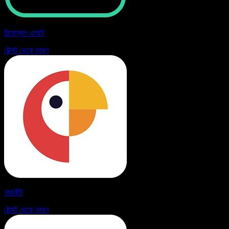
রিজেম্বল এআই
টেক্সট থেকে ভাষণ
নারাকীট
টেক্সট থেকে ভাষণ