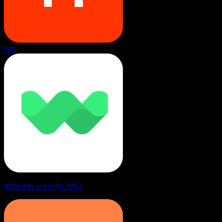
বনাম
রাইটার বনাম ওয়েলসেইড স্টুডিও