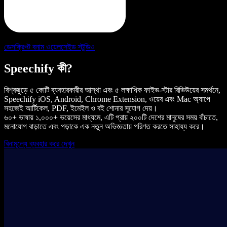
ডেসক্রিপ্ট বনাম ওয়েলসেইড স্টুডিও
Speechify কী?
বিশ্বজুড়ে ৫ কোটি ব্যবহারকারীর আস্থা এবং ৫ লক্ষাধিক ফাইভ-স্টার রিভিউয়ের সমর্থনে,
Speechify iOS, Android, Chrome Extension, ওয়েব এবং Mac অ্যাপে
সহজেই আর্টিকেল, PDF, ইমেইল ও বই শোনার সুযোগ দেয়।
৬০+ ভাষায় ১,০০০+ ভয়েসের মাধ্যমে, এটি প্রায় ২০০টি দেশের মানুষের সময় বাঁচাতে,
মনোযোগ বাড়াতে এবং পড়াকে এক নতুন অভিজ্ঞতায় পরিণত করতে সাহায্য করে।
বিনামূল্যে ব্যবহার করে দেখুন