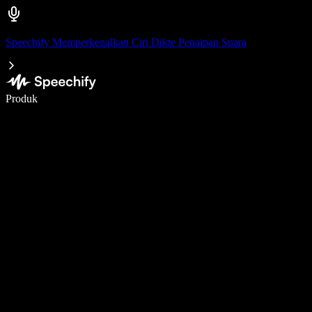
Speechify Memperkenalkan Ciri Dikte Penaipan Suara
Tulis 5× lebih pantas dengan menaip menggunakan suara
Produk
Ketahui Lebih Lanjut