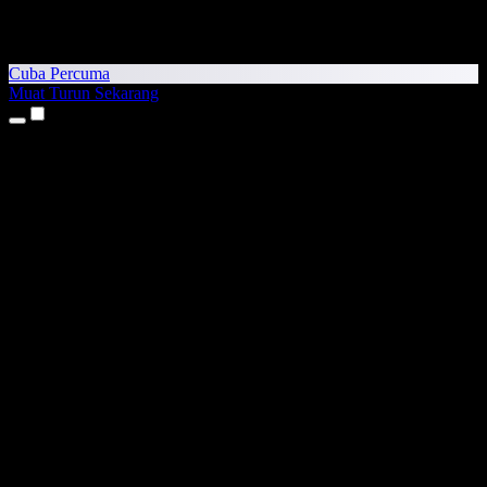
Cuba Percuma
Muat Turun Sekarang
Produk
Teks kepada Pertuturan
Aplikasi iPhone & iPad
Aplikasi Android
Sambungan Chrome
Sambungan Edge
Aplikasi Web
Aplikasi Mac
Aplikasi Windows