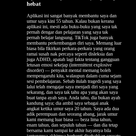
hebat
Aplikasi ini sangat banyak membantu saya dan
umur saya kini 55 tahun. Kalau bukan kerana
aplikasi ini, mesti ada buku-buku yang saya tak
pernah dengar dan pelajaran yang saya tak
pernah belajar langsung. TikTok juga banyak
membantu perkembangan diri saya. Memang luar
biasa bila fikirkan perkara-perkara yang orang
ramai susah nak percaya seperti disleksia dan
juga ADHD, apatah lagi fakta tentang gangguan
letusan emosi sekejap (intermittent explosive
disorder) — penyakit mental memang boleh
mempengaruhi kita, walaupun dalam cuma sejam
sesi pembelajaran. Sebab itulah tragedi yang saya
lalui telah mengajar saya menjadi diri saya yang
sekarang, dan saya tak tahu apa yang akan saya
buat tanpa ayah saya. Anda tahu, dia bukan ayah
kandung saya; dia ambil saya sebagai anak
angkat ketika umur saya 20 tahun. Saya ada dua
adik perempuan dan seorang abang, jarak umur
kami memang luar biasa — beza lima tahun,
enam tahun, dan sepuluh tahun — dan dia tetap
bersama kami sampai ke akhir hayatnya bila
jantungnya akhirnya berhenti disebabkan sesuatu