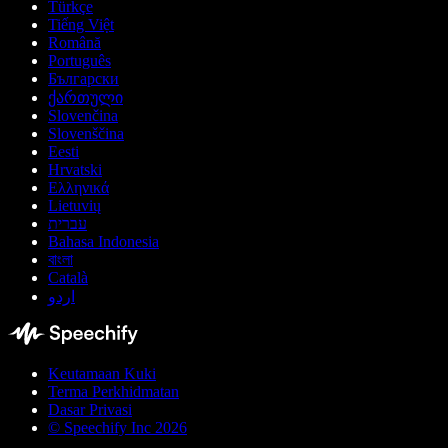
Türkçe
Tiếng Việt
Română
Português
Български
ქართული
Slovenčina
Slovenščina
Eesti
Hrvatski
Ελληνικά
Lietuvių
עברית
Bahasa Indonesia
বাংলা
Català
اردو
Keutamaan Kuki
Terma Perkhidmatan
Dasar Privasi
© Speechify Inc 2026