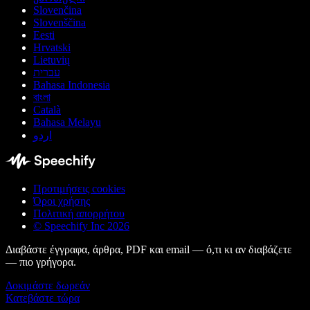
Slovenčina
Slovenščina
Eesti
Hrvatski
Lietuvių
עברית
Bahasa Indonesia
বাংলা
Català
Bahasa Melayu
اردو
Προτιμήσεις cookies
Όροι χρήσης
Πολιτική απορρήτου
© Speechify Inc 2026
Διαβάστε έγγραφα, άρθρα, PDF και email — ό,τι κι αν διαβάζετε
— πιο γρήγορα.
Δοκιμάστε δωρεάν
Κατεβάστε τώρα