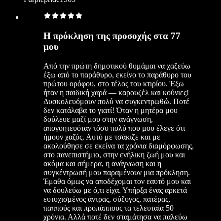
Η πρόκληση της προσοχής στα 77
μου
Από την πρώτη δημοτικού θυμάμαι να χαζεύω
έξω από το παράθυρο, εκείνο το παράθυρο του
πρώτου ορόφου, στο τέλος του κτιρίου. Έξω
ήταν η παιδική χαρά — καρουζέλ και κούνιες!
Δυσκολευόμουν πολύ να συγκεντρωθώ. Ποτέ
δεν κατάλαβα το γιατί! Όταν η μητέρα μου
δούλευε μαζί μου στην ανάγνωση,
απογοητευόταν τόσο πολύ που μου έλεγε ότι
ήμουν χαζός. Αυτό με τσάκιζε και με
ακολούθησε σε εκείνα τα χρόνια διαμόρφωσης,
στο πανεπιστήμιο, στην ενήλικη ζωή μου και
ακόμα και σήμερα, η ανάγνωση και η
συγκέντρωσή μου παραμένουν μια πρόκληση.
Έμαθα όμως να αποδέχομαι τον εαυτό μου και
να δουλεύω με ό,τι είχα. Υπήρξα ένας αρκετά
ευτυχισμένος άντρας, σύζυγος, πατέρας,
παππούς και προπάππους τα τελευταία 50
χρόνια. Αλλά ποτέ δεν σταμάτησα να παλεύω