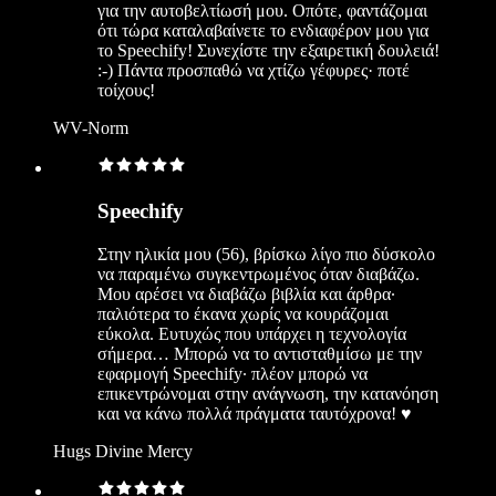
για την αυτοβελτίωσή μου. Οπότε, φαντάζομαι
ότι τώρα καταλαβαίνετε το ενδιαφέρον μου για
το Speechify! Συνεχίστε την εξαιρετική δουλειά!
:-) Πάντα προσπαθώ να χτίζω γέφυρες· ποτέ
τοίχους!
WV-Norm
Speechify
Στην ηλικία μου (56), βρίσκω λίγο πιο δύσκολο
να παραμένω συγκεντρωμένος όταν διαβάζω.
Μου αρέσει να διαβάζω βιβλία και άρθρα·
παλιότερα το έκανα χωρίς να κουράζομαι
εύκολα. Ευτυχώς που υπάρχει η τεχνολογία
σήμερα… Μπορώ να το αντισταθμίσω με την
εφαρμογή Speechify· πλέον μπορώ να
επικεντρώνομαι στην ανάγνωση, την κατανόηση
και να κάνω πολλά πράγματα ταυτόχρονα! ♥️
Hugs Divine Mercy