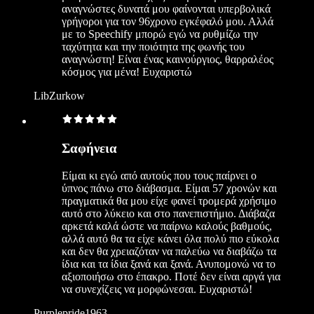
αναγνώστες δυνατά μου φαίνονται υπερβολικά
γρήγοροι για τον 96χρονο εγκέφαλό μου. Αλλά
με το Speechify μπορώ εγώ να ρυθμίζω την
ταχύτητα και την ποιότητα της φωνής του
αναγνώστη! Είναι ένας καινούργιος, θαρραλέος
κόσμος για μένα! Ευχαριστώ
LibZurkow
Σαφήνεια
Είμαι κι εγώ από αυτούς που τους παίρνει ο
ύπνος πάνω στο διάβασμα. Είμαι 57 χρονών και
πραγματικά θα μου είχε φανεί τρομερά χρήσιμο
αυτό στο λύκειο και στο πανεπιστήμιο. Διάβαζα
αρκετά καλά ώστε να παίρνω καλούς βαθμούς,
αλλά αυτό θα τα είχε κάνει όλα πολύ πιο εύκολα
και δεν θα χρειαζόταν να παλεύω να διαβάζω τα
ίδια και τα ίδια ξανά και ξανά. Ανυπομονώ να το
αξιοποιήσω στο έπακρο. Ποτέ δεν είναι αργά για
να συνεχίζεις να μορφώνεσαι. Ευχαριστώ!
Purplepride1963