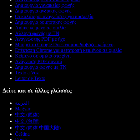
Δημιουργία γυναικείας φωνής
Δημιουργία ανδρικής φωνής
Οι καλύτεροι αναγνώστες για δυσλεξία
Δημιουργία ρομποτικής φωνής
Anime κείμενο σε ομιλία
Αλλαγή φωνής με ΤΝ
Αναγνώστης PDF με ήχο
Μπορεί το Google Docs να μου διαβάζει κείμενο;
Επέκταση Chrome για μετατροπή κειμένου σε ομιλία
Κείμενο σε ομιλία στα χίντι
Ανάγνωση PDF δυνατά
Δημιουργία φωνής με ΤΝ
Texto a Voz
Leitor de Texto
Δείτε και σε άλλες γλώσσες
العربية
Magyar
中文 (简体)
中文 (台灣)
中文 (简体 中国大陆)
Čeština
Dansk