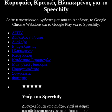
Κορυφαίες Κριτικές Ηλικιωμένος για το
Speechify
Δείτε τι πιστεύουν οι χρήστες μας από το AppStore, το Google
Chrome Webstore και το Google Play για το Speechify.
ΔΕΠΥ
Δάσκαλος ή Γονέας
Δυσλεξία
Επαγγελματίας
Ηλικιωμένος
Κακή όραση
Κατάστημα Εφαρμογών
Μαθησιακές διαφορές
Παραγωγικότητα
Συγγραφέας
Φοιτητής
Υπέρ του Speechify
Δυσκολεύομαι να διαβάζω, γιατί οι σειρές
μπερδεύονται συνεχώς στα μάτια μου και οι