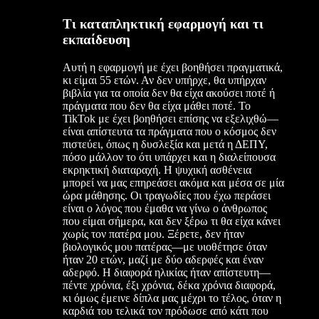
Τι καταπληκτική εφαρμογή και τι
εκπαίδευση
Αυτή η εφαρμογή με έχει βοηθήσει πραγματικά,
κι είμαι 55 ετών. Αν δεν υπήρχε, θα υπήρχαν
βιβλία για τα οποία δεν θα είχα ακούσει ποτέ ή
πράγματα που δεν θα είχα μάθει ποτέ. Το
TikTok με έχει βοηθήσει επίσης να εξελιχθώ—
είναι απίστευτα τα πράγματα που ο κόσμος δεν
πιστεύει, όπως η δυσλεξία και μετά η ΔΕΠΥ,
πόσο μάλλον το ότι υπάρχει και η διαλείπουσα
εκρηκτική διαταραχή. Η ψυχική ασθένεια
μπορεί να μας επηρεάσει ακόμα και μέσα σε μία
ώρα μάθησης. Οι τραγωδίες που έχω περάσει
είναι ο λόγος που έμαθα να γίνω ο άνθρωπος
που είμαι σήμερα, και δεν ξέρω τι θα είχα κάνει
χωρίς τον πατέρα μου. Ξέρετε, δεν ήταν
βιολογικός μου πατέρας—με υιοθέτησε όταν
ήταν 20 ετών, μαζί με δύο αδερφές και έναν
αδερφό. Η διαφορά ηλικίας ήταν απίστευτη—
πέντε χρόνια, έξι χρόνια, δέκα χρόνια διαφορά,
κι όμως έμεινε δίπλα μας μέχρι το τέλος, όταν η
καρδιά του τελικά τον πρόδωσε από κάτι που