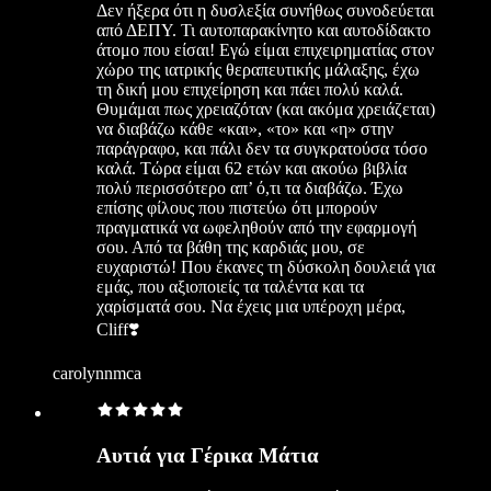
Δεν ήξερα ότι η δυσλεξία συνήθως συνοδεύεται
από ΔΕΠΥ. Τι αυτοπαρακίνητο και αυτοδίδακτο
άτομο που είσαι! Εγώ είμαι επιχειρηματίας στον
χώρο της ιατρικής θεραπευτικής μάλαξης, έχω
τη δική μου επιχείρηση και πάει πολύ καλά.
Θυμάμαι πως χρειαζόταν (και ακόμα χρειάζεται)
να διαβάζω κάθε «και», «το» και «η» στην
παράγραφο, και πάλι δεν τα συγκρατούσα τόσο
καλά. Τώρα είμαι 62 ετών και ακούω βιβλία
πολύ περισσότερο απ’ ό,τι τα διαβάζω. Έχω
επίσης φίλους που πιστεύω ότι μπορούν
πραγματικά να ωφεληθούν από την εφαρμογή
σου. Από τα βάθη της καρδιάς μου, σε
ευχαριστώ! Που έκανες τη δύσκολη δουλειά για
εμάς, που αξιοποιείς τα ταλέντα και τα
χαρίσματά σου. Να έχεις μια υπέροχη μέρα,
Cliff❣️
carolynnmca
Αυτιά για Γέρικα Μάτια