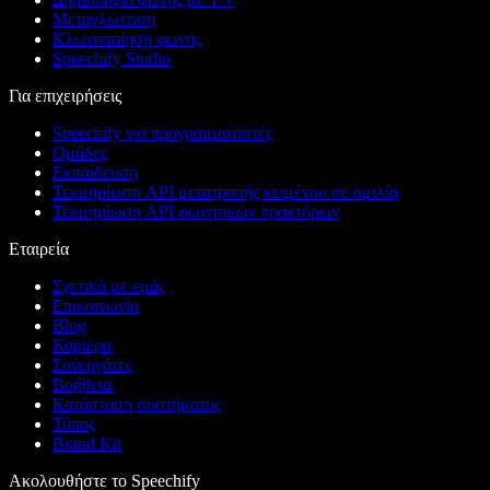
Μεταγλώττιση
Κλωνοποίηση φωνής
Speechify Studio
Για επιχειρήσεις
Speechify για προγραμματιστές
Ομάδες
Εκπαίδευση
Τεκμηρίωση API μετατροπής κειμένου σε ομιλία
Τεκμηρίωση API φωνητικών πρακτόρων
Εταιρεία
Σχετικά με εμάς
Επικοινωνία
Blog
Καριέρα
Συνεργάτες
Βοήθεια
Κατάσταση συστήματος
Τύπος
Brand Kit
Ακολουθήστε το Speechify