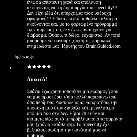
ένιωσα απίστευτη χαρά και απόλαυση
ακούγοντας για τη δημιουργία του speechify!!!
Δεν είχα ιδέα ότι υπήρχε μια τόσο υπέροχη
εφαρμογή!!! Ειδικά επειδή μαθαίνω καλύτερα
ακούγοντας και, με το φορτωμένο πρόγραμμα
της εταιρείας μου, δεν έχω πάντα χρόνο για
διάβασμα. Ουάου, τι δώρο, ευχαριστώ. Αν ποτέ
μπορούμε να φανούμε χρήσιμοι, παρακαλώ
ενημερώστε μας. Ιδρυτής του BrainGuided.com
bg1wings
Δυνατό!
Σπάνια έχω χρησιμοποιήσει μια εφαρμογή που
να μου προσφέρει τόσα πολλά παραπάνω από
όσα περίμενα. Δυσκολεύομαι να κρατήσω την
προσοχή μου όταν διαβάζω κάτι μεγαλύτερο
από μία-δυο σελίδες. Είμαι 78 ετών και
αντιμετωπίζω αυτό το πρόβλημα από τα σαράντα
μου (χρόνια κατάθλιψη). Το Speechify έχει
βελτιώσει αισθητά την ικανότητά μου να
διαβάζω.