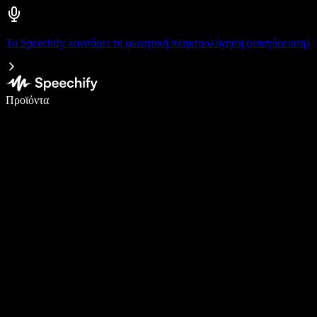
Το Speechify λανσάρει τη φωνητική πληκτρολόγηση (υπαγόρευση)
Γράψτε 5× πιο γρήγορα με φωνητική πληκτρολόγηση
Προϊόντα
Μάθετε περισσότερα