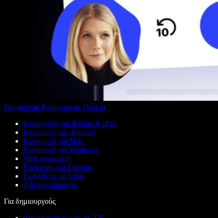
Μετατροπή Κειμένου σε Ομιλία
Εφαρμογές για iPhone & iPad
Εφαρμογή για Android
Εφαρμογή για Mac
Εφαρμογή για Windows
Web εφαρμογή
Επέκταση για Chrome
Πρόσθετο για Edge
Λήψη εφαρμογής
Για δημιουργούς
Δημιουργία φωνής με ΤΝ