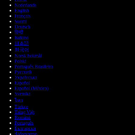
Nederlands
English
Français
Suomi
Deutsch
हिन्दी
Italiano
日本語
한국어
Norsk bokmål
Polski
Português Brasileiro
Русский
Українська
Español
Español (México)
Svenska
ไทย
Türkçe
Tiếng Việt
Română
Português
Български
ქართული