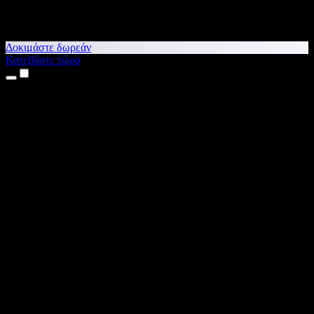
Δοκιμάστε δωρεάν
Κατεβάστε τώρα
Προϊόντα
Κείμενο σε Ομιλία
Εφαρμογές για iPhone & iPad
Εφαρμογή για Android
Επέκταση για Chrome
Επέκταση για Edge
Web εφαρμογή
Εφαρμογή για Mac
Εφαρμογή για Windows