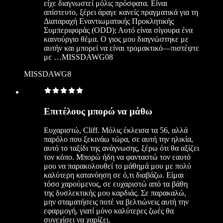
είχε διαγνωστεί μόλις πρόσφατα. Είναι
απίστευτο, ξέρει άραγε κανείς πραγματικά για τη
Διαταραχή Εναντιωματικής Προκλητικής
Συμπεριφοράς (ODD); Αυτό είναι σίγουρα ένα
καινούργιο θέμα. Ο γιος μου διαγνώστηκε με
αυτήν και μπορεί να είναι τρομακτικό—πιστέψτε
με …MISSDAWG08
MISSDAWG8
Επιτέλους μπορώ να μάθω
Ευχαριστώ, Cliff. Μόλις έκλεισα τα 56, αλλά
παρόλο που ξεκινάω τώρα, σε αυτή την ηλικία,
αυτό το ταξίδι της ανάγνωσης, ξέρω ότι θα αξίζει
τον κόπο. Μπορώ ήδη να φανταστώ τον εαυτό
μου να παρακολουθεί το μάθημά μου με πολύ
καλύτερη κατανόηση σε ό,τι διαβάζω. Είμαι
τόσο χαρούμενος, σε ευχαριστώ από τα βάθη
της δυσλεκτικής μου καρδιάς. Σε παρακαλώ,
μην σταματήσεις ποτέ να βελτιώνεις αυτή την
εφαρμογή, γιατί μόνο καλύτερες ζωές θα
συνεχίσει να χαρίζει.