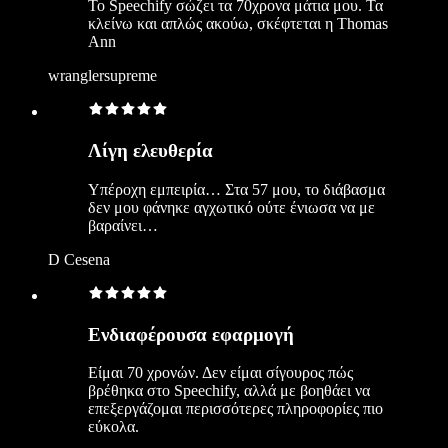
Το Speechify σώζει τα 70χρονα μάτια μου. Τα
κλείνω και απλώς ακούω, σκέφτεται η Thomas
Ann
wranglersupreme
Λίγη ελευθερία
Υπέροχη εμπειρία… Στα 57 μου, το διάβασμα
δεν μου φάνηκε αγχωτικό ούτε ένιωσα να με
βαραίνει…
D Cesena
Ενδιαφέρουσα εφαρμογή
Είμαι 70 χρονών. Δεν είμαι σίγουρος πώς
βρέθηκα στο Speechify, αλλά με βοηθάει να
επεξεργάζομαι περισσότερες πληροφορίες πιο
εύκολα.