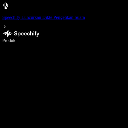
Speechify Luncurkan Dikte Pengetikan Suara
Menulis 5× lebih cepat dengan dikte suara
Produk
Pelajari lebih lanjut