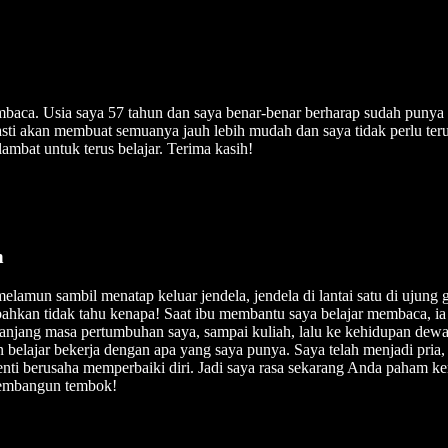
mbaca. Usia saya 57 tahun dan saya benar-benar berharap sudah punya 
 pasti akan membuat semuanya jauh lebih mudah dan saya tidak perlu t
ambat untuk terus belajar. Terima kasih!
n
 melamun sambil menatap keluar jendela, jendela di lantai satu di uju
ahkan tidak tahu kenapa! Saat ibu membantu saya belajar membaca, ia 
anjang masa pertumbuhan saya, sampai kuliah, lalu ke kehidupan dewa
an belajar bekerja dengan apa yang saya punya. Saya telah menjadi pri
henti berusaha memperbaiki diri. Jadi saya rasa sekarang Anda paham ke
membangun tembok!