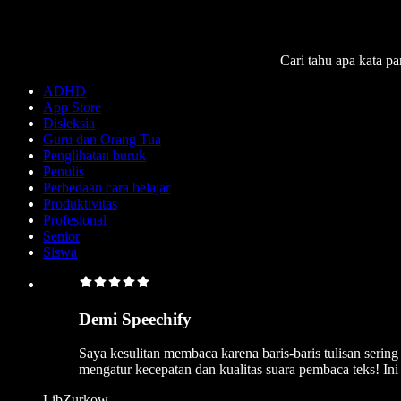
Cari tahu apa kata 
ADHD
App Store
Disleksia
Guru dan Orang Tua
Penglihatan buruk
Penulis
Perbedaan cara belajar
Produktivitas
Profesional
Senior
Siswa
Demi Speechify
Saya kesulitan membaca karena baris-baris tulisan serin
mengatur kecepatan dan kualitas suara pembaca teks! In
LibZurkow