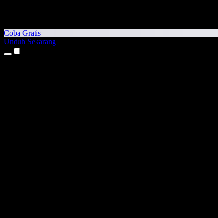
Coba Gratis
Unduh Sekarang
Produk
Teks ke Suara
Aplikasi iPhone & iPad
Aplikasi Android
Ekstensi Chrome
Ekstensi Edge
Aplikasi Web
Aplikasi Mac
Aplikasi Windows