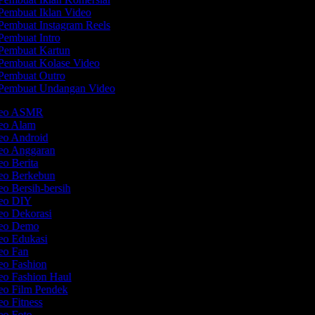
Pembuat Iklan Video
Pembuat Instagram Reels
Pembuat Intro
Pembuat Kartun
Pembuat Kolase Video
Pembuat Outro
Pembuat Undangan Video
ideo ASMR
deo Alam
deo Android
deo Anggaran
eo Berita
deo Berkebun
eo Bersih-bersih
deo DIY
deo Dekorasi
deo Demo
deo Edukasi
deo Fan
deo Fashion
eo Fashion Haul
deo Film Pendek
eo Fitness
deo Foto