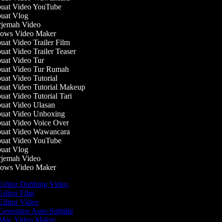
at Video YouTube
at Vlog
jemah Video
ws Video Maker
at Video Trailer Film
at Video Trailer Teaser
at Video Tur
at Video Tur Rumah
at Video Tutorial
at Video Tutorial Makeup
at Video Tutorial Tari
at Video Ulasan
at Video Unboxing
at Video Voice Over
at Video Wawancara
at Video YouTube
at Vlog
jemah Video
ws Video Maker
Editor Dubbing Video
ditor Film
ditor Video
enerator Auto-Subtitle
Mac Video Maker