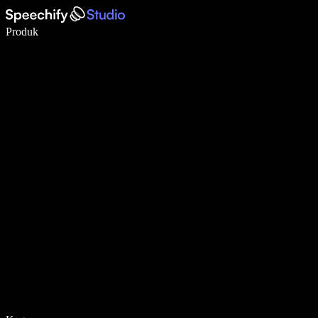
Menulis 5× lebih cepat dengan dikte suara
Produk
Pelajari lebih lanjut