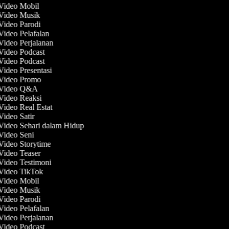
 Video Mobil
 Video Musik
 Video Parodi
 Video Pelafalan
 Video Perjalanan
 Video Podcast
 Video Podcast
Video Presentasi
 Video Promo
t Video Q&A
 Video Reaksi
Video Real Estat
Video Satir
 Video Sehari dalam Hidup
 Video Seni
 Video Storytime
 Video Teaser
 Video Testimoni
 Video TikTok
 Video Mobil
 Video Musik
 Video Parodi
 Video Pelafalan
 Video Perjalanan
 Video Podcast