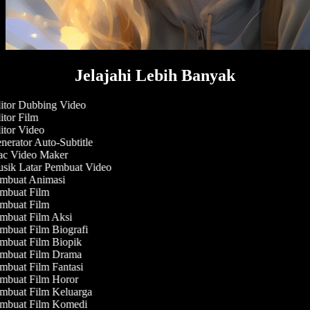
Jelajahi Lebih Banyak
tor Dubbing Video
tor Film
tor Video
erator Auto-Subtitle
c Video Maker
sik Latar Pembuat Video
mbuat Animasi
mbuat Film
mbuat Film
mbuat Film Aksi
buat Film Biografi
mbuat Film Biopik
mbuat Film Drama
buat Film Fantasi
mbuat Film Horor
mbuat Film Keluarga
mbuat Film Komedi