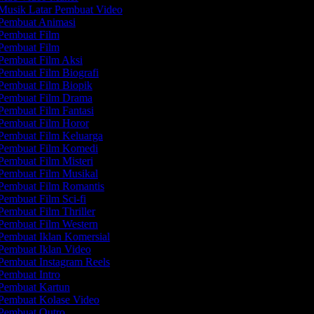
Musik Latar Pembuat Video
Pembuat Animasi
Pembuat Film
Pembuat Film
Pembuat Film Aksi
Pembuat Film Biografi
Pembuat Film Biopik
Pembuat Film Drama
Pembuat Film Fantasi
Pembuat Film Horor
Pembuat Film Keluarga
Pembuat Film Komedi
embuat Film Misteri
Pembuat Film Musikal
Pembuat Film Romantis
embuat Film Sci-fi
embuat Film Thriller
Pembuat Film Western
Pembuat Iklan Komersial
Pembuat Iklan Video
Pembuat Instagram Reels
Pembuat Intro
Pembuat Kartun
Pembuat Kolase Video
Pembuat Outro