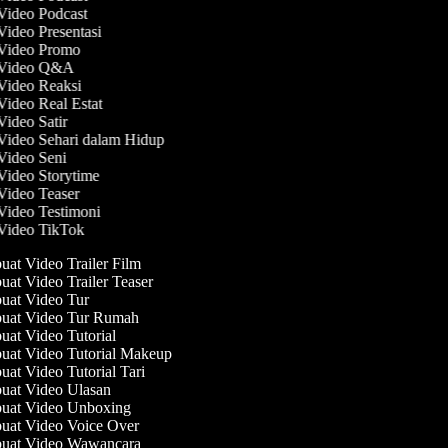
 Video Podcast
Video Presentasi
 Video Promo
t Video Q&A
 Video Reaksi
Video Real Estat
Video Satir
 Video Sehari dalam Hidup
 Video Seni
 Video Storytime
 Video Teaser
 Video Testimoni
 Video TikTok
at Video Trailer Film
at Video Trailer Teaser
at Video Tur
at Video Tur Rumah
at Video Tutorial
at Video Tutorial Makeup
at Video Tutorial Tari
at Video Ulasan
at Video Unboxing
at Video Voice Over
at Video Wawancara