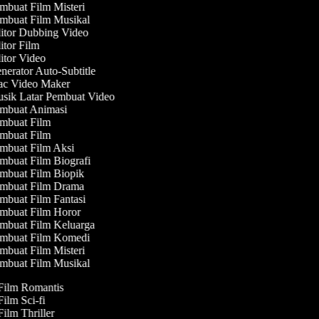
buat Film Misteri
mbuat Film Musikal
tor Dubbing Video
tor Film
tor Video
erator Auto-Subtitle
c Video Maker
sik Latar Pembuat Video
mbuat Animasi
mbuat Film
mbuat Film
mbuat Film Aksi
buat Film Biografi
mbuat Film Biopik
mbuat Film Drama
buat Film Fantasi
mbuat Film Horor
mbuat Film Keluarga
mbuat Film Komedi
buat Film Misteri
mbuat Film Musikal
 Film Romantis
Film Sci-fi
Film Thriller