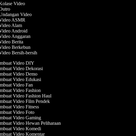
 Kolase Video
 Outro
 Undangan Video
t Video ASMR
 Video Alam
 Video Android
 Video Anggaran
 Video Berita
 Video Berkebun
Video Bersih-bersih
mbuat Video DIY
mbuat Video Dekorasi
mbuat Video Demo
mbuat Video Edukasi
mbuat Video Fan
mbuat Video Fashion
mbuat Video Fashion Haul
mbuat Video Film Pendek
buat Video Fitness
mbuat Video Foto
mbuat Video Gaming
mbuat Video Hewan Peliharaan
mbuat Video Komedi
mbuat Video Komentar