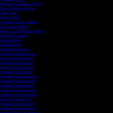
Pembuat Undangan Video
Editor Dubbing Video
ditor Film
ditor Video
enerator Auto-Subtitle
Mac Video Maker
Musik Latar Pembuat Video
Pembuat Animasi
Pembuat Film
Pembuat Film
Pembuat Film Aksi
Pembuat Film Biografi
Pembuat Film Biopik
Pembuat Film Drama
Pembuat Film Fantasi
Pembuat Film Horor
Pembuat Film Keluarga
Pembuat Film Komedi
embuat Film Misteri
Pembuat Film Musikal
Pembuat Film Romantis
embuat Film Sci-fi
embuat Film Thriller
Pembuat Film Western
Pembuat Iklan Komersial