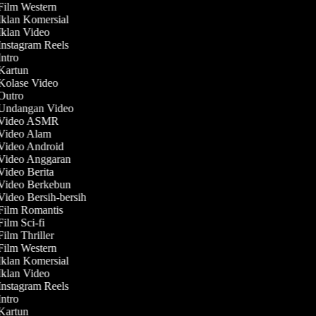
 Film Western
 Iklan Komersial
 Iklan Video
 Instagram Reels
Intro
 Kartun
 Kolase Video
 Outro
 Undangan Video
t Video ASMR
 Video Alam
 Video Android
 Video Anggaran
 Video Berita
 Video Berkebun
Video Bersih-bersih
 Film Romantis
Film Sci-fi
Film Thriller
 Film Western
 Iklan Komersial
 Iklan Video
 Instagram Reels
Intro
 Kartun