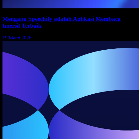
Mengapa Speechify adalah Aplikasi Membaca
Imersif Terbaik
19 Maret 2026