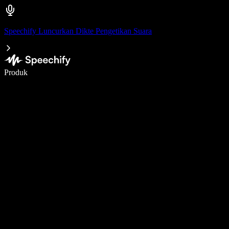
Speechify Luncurkan Dikte Pengetikan Suara
Menulis 5× lebih cepat dengan dikte suara
Produk
Pelajari lebih lanjut