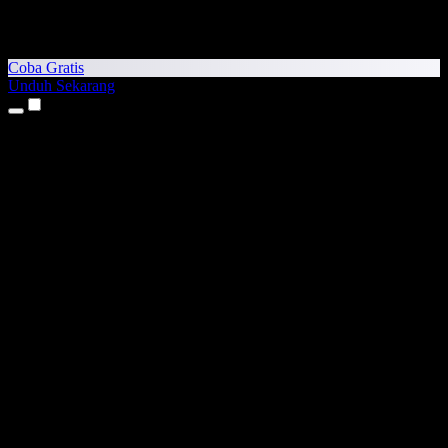
Coba Gratis
Unduh Sekarang
Produk
Teks ke Suara
Aplikasi iPhone & iPad
Aplikasi Android
Ekstensi Chrome
Ekstensi Edge
Aplikasi Web
Aplikasi Mac
Aplikasi Windows