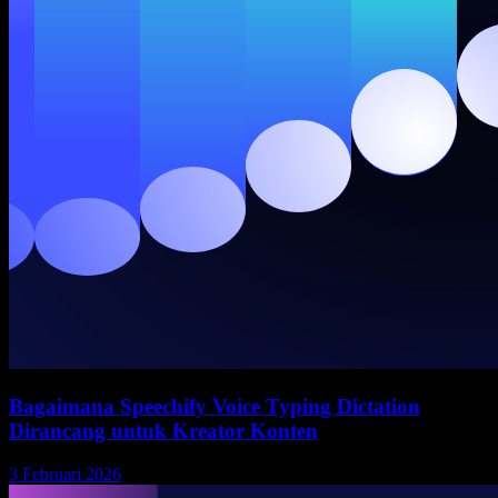
Bagaimana Speechify Voice Typing Dictation
Dirancang untuk Kreator Konten
3 Februari 2026