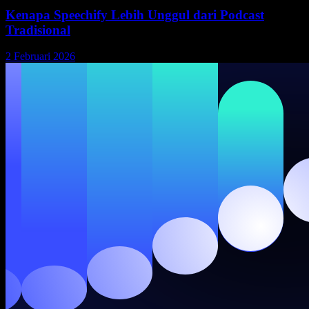
Kenapa Speechify Lebih Unggul dari Podcast
Tradisional
2 Februari 2026