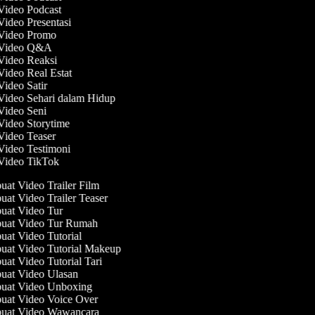
 Video Podcast
Video Presentasi
 Video Promo
t Video Q&A
 Video Reaksi
Video Real Estat
Video Satir
 Video Sehari dalam Hidup
 Video Seni
 Video Storytime
 Video Teaser
 Video Testimoni
 Video TikTok
at Video Trailer Film
at Video Trailer Teaser
at Video Tur
at Video Tur Rumah
at Video Tutorial
at Video Tutorial Makeup
at Video Tutorial Tari
at Video Ulasan
at Video Unboxing
at Video Voice Over
at Video Wawancara