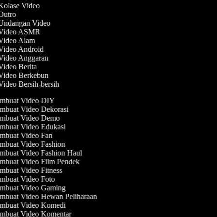
 Kolase Video
 Outro
 Undangan Video
t Video ASMR
 Video Alam
 Video Android
 Video Anggaran
Video Berita
 Video Berkebun
Video Bersih-bersih
mbuat Video DIY
mbuat Video Dekorasi
mbuat Video Demo
mbuat Video Edukasi
mbuat Video Fan
mbuat Video Fashion
mbuat Video Fashion Haul
mbuat Video Film Pendek
buat Video Fitness
mbuat Video Foto
mbuat Video Gaming
mbuat Video Hewan Peliharaan
mbuat Video Komedi
mbuat Video Komentar