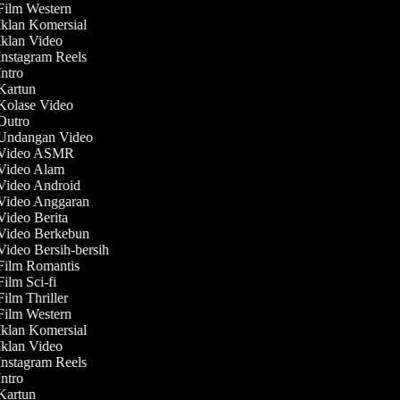
 Film Western
Iklan Komersial
 Iklan Video
Instagram Reels
Intro
 Kartun
 Kolase Video
 Outro
 Undangan Video
t Video ASMR
 Video Alam
 Video Android
 Video Anggaran
Video Berita
 Video Berkebun
Video Bersih-bersih
 Film Romantis
Film Sci-fi
Film Thriller
 Film Western
Iklan Komersial
 Iklan Video
Instagram Reels
Intro
 Kartun