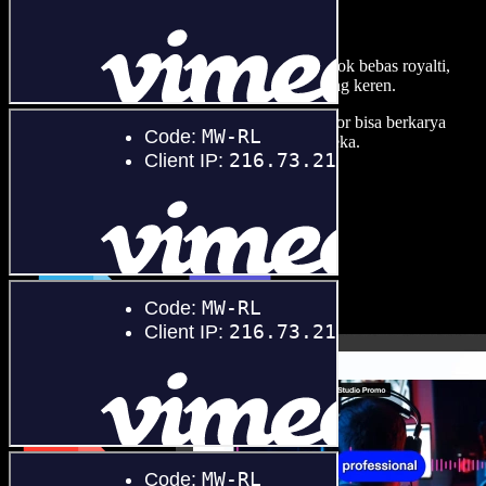
dengan Speechify Studio.
Buat voice over, tambah gambar, audio, video stok bebas royalti,
dan kloning suara untuk proyek audio-video yang keren.
Tanpa kurva belajar, semua dari browser—kreator bisa berkarya
sebebas mungkin dan wujudkan ide kreatif mereka.
Mulai Studio