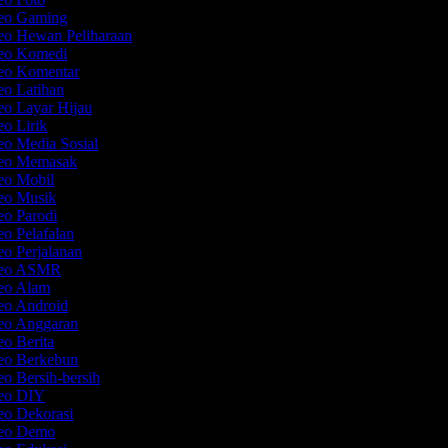
deo Gaming
deo Hewan Peliharaan
deo Komedi
deo Komentar
eo Latihan
eo Layar Hijau
eo Lirik
eo Media Sosial
deo Memasak
deo Mobil
deo Musik
eo Parodi
eo Pelafalan
eo Perjalanan
ideo ASMR
deo Alam
deo Android
deo Anggaran
eo Berita
deo Berkebun
eo Bersih-bersih
deo DIY
eo Dekorasi
deo Demo