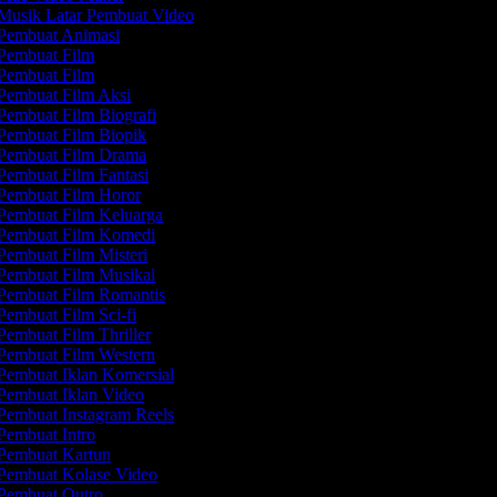
Musik Latar Pembuat Video
Pembuat Animasi
Pembuat Film
Pembuat Film
Pembuat Film Aksi
Pembuat Film Biografi
Pembuat Film Biopik
Pembuat Film Drama
Pembuat Film Fantasi
Pembuat Film Horor
Pembuat Film Keluarga
Pembuat Film Komedi
Pembuat Film Misteri
Pembuat Film Musikal
Pembuat Film Romantis
Pembuat Film Sci-fi
Pembuat Film Thriller
Pembuat Film Western
Pembuat Iklan Komersial
Pembuat Iklan Video
Pembuat Instagram Reels
Pembuat Intro
Pembuat Kartun
Pembuat Kolase Video
Pembuat Outro