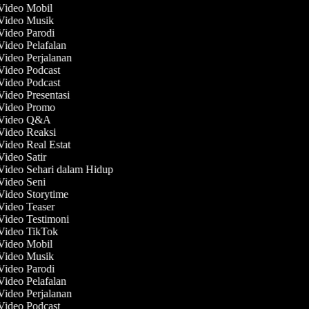
 Video Mobil
 Video Musik
 Video Parodi
Video Pelafalan
Video Perjalanan
 Video Podcast
 Video Podcast
Video Presentasi
 Video Promo
t Video Q&A
 Video Reaksi
Video Real Estat
Video Satir
 Video Sehari dalam Hidup
 Video Seni
 Video Storytime
 Video Teaser
 Video Testimoni
 Video TikTok
 Video Mobil
 Video Musik
 Video Parodi
Video Pelafalan
Video Perjalanan
 Video Podcast