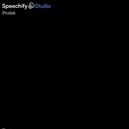
Menulis 5× lebih cepat dengan dikte suara
Produk
Pelajari lebih lanjut