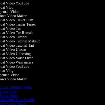
at Video YouTube
at Vlog
jemah Video
ws Video Maker
at Video Trailer Film
at Video Trailer Teaser
at Video Tur
at Video Tur Rumah
at Video Tutorial
at Video Tutorial Makeup
at Video Tutorial Tari
at Video Ulasan
at Video Unboxing
at Video Voice Over
at Video Wawancara
at Video YouTube
at Vlog
jemah Video
ws Video Maker
Editor Dubbing Video
ditor Film
Editor Video
enerator Auto-Subtitle
Mac Video Maker