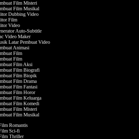
buat Film Misteri
mbuat Film Musikal
itor Dubbing Video
tor Film
tor Video
erator Auto-Subtitle
c Video Maker
sik Latar Pembuat Video
mbuat Animasi
mbuat Film
mbuat Film
mbuat Film Aksi
buat Film Biografi
mbuat Film Biopik
mbuat Film Drama
buat Film Fantasi
mbuat Film Horor
mbuat Film Keluarga
mbuat Film Komedi
buat Film Misteri
mbuat Film Musikal
 Film Romantis
Film Sci-fi
Film Thriller