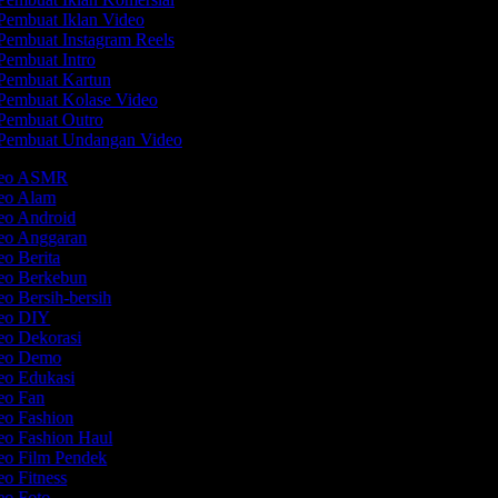
Pembuat Iklan Video
Pembuat Instagram Reels
Pembuat Intro
Pembuat Kartun
Pembuat Kolase Video
Pembuat Outro
Pembuat Undangan Video
ideo ASMR
deo Alam
deo Android
deo Anggaran
eo Berita
deo Berkebun
eo Bersih-bersih
deo DIY
eo Dekorasi
deo Demo
deo Edukasi
deo Fan
eo Fashion
eo Fashion Haul
deo Film Pendek
eo Fitness
deo Foto