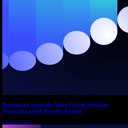
Bagaimana Speechify Voice Typing Dictation
Dirancang untuk Kreator Konten
3 Februari 2026