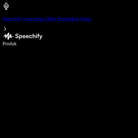
Speechify Luncurkan Dikte Pengetikan Suara
Menulis 5× lebih cepat dengan dikte suara
Produk
Pelajari lebih lanjut