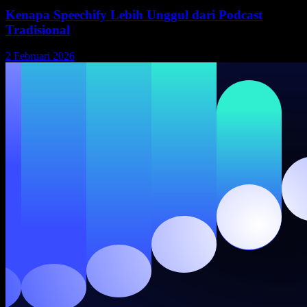
Kenapa Speechify Lebih Unggul dari Podcast
Tradisional
2 Februari 2026