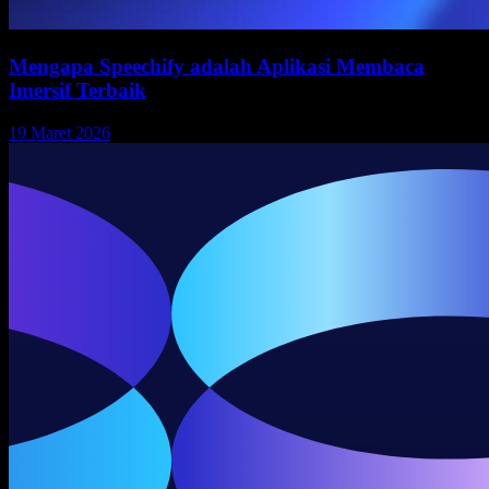
Mengapa Speechify adalah Aplikasi Membaca
Imersif Terbaik
19 Maret 2026