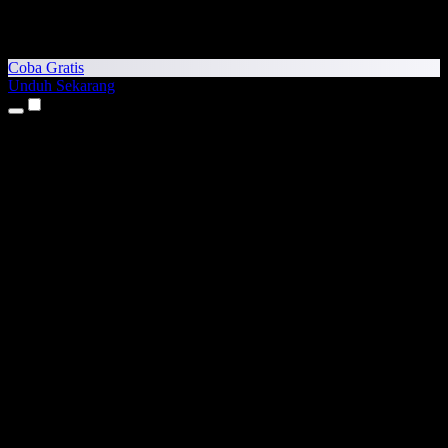
Coba Gratis
Unduh Sekarang
Produk
Teks ke Suara
Aplikasi iPhone & iPad
Aplikasi Android
Ekstensi Chrome
Ekstensi Edge
Aplikasi Web
Aplikasi Mac
Aplikasi Windows