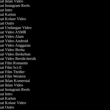
uat Iklan Video
uat Instagram Reels
uat Intro
uat Kartun
uat Kolase Video
uat Outro
uat Undangan Video
buat Video ASMR
uat Video Alam
uat Video Android
uat Video Anggaran
uat Video Berita
uat Video Berkebun
uat Video Bersih-bersih
uat Film Romantis
uat Film Sci-fi
uat Film Thriller
uat Film Western
uat Iklan Komersial
uat Iklan Video
uat Instagram Reels
uat Intro
uat Kartun
uat Kolase Video
uat Outro