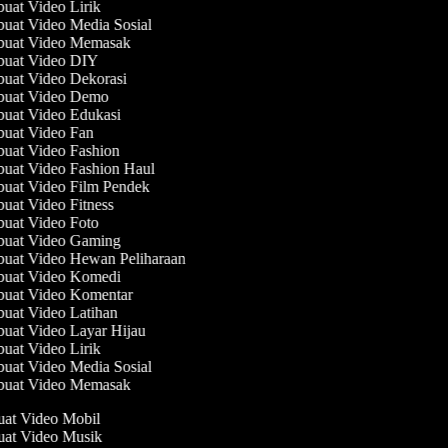
at Video Lirik
at Video Media Sosial
uat Video Memasak
uat Video DIY
uat Video Dekorasi
uat Video Demo
uat Video Edukasi
uat Video Fan
uat Video Fashion
uat Video Fashion Haul
uat Video Film Pendek
at Video Fitness
uat Video Foto
uat Video Gaming
uat Video Hewan Peliharaan
uat Video Komedi
uat Video Komentar
at Video Latihan
at Video Layar Hijau
at Video Lirik
at Video Media Sosial
uat Video Memasak
uat Video Mobil
uat Video Musik