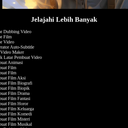
Jelajahi Lebih Banyak
r Dubbing Video
r Film
r Video
ator Auto-Subtitle
Video Maker
 Latar Pembuat Video
uat Animasi
uat Film
uat Film
at Film Aksi
at Film Biografi
at Film Biopik
uat Film Drama
at Film Fantasi
uat Film Horor
at Film Keluarga
uat Film Komedi
at Film Misteri
at Film Musikal