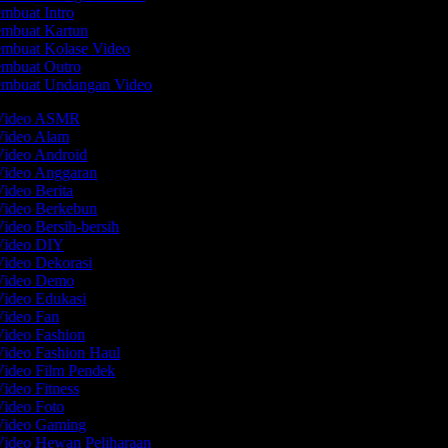
mbuat Intro
mbuat Kartun
mbuat Kolase Video
mbuat Outro
mbuat Undangan Video
 Video ASMR
Video Alam
Video Android
Video Anggaran
Video Berita
Video Berkebun
Video Bersih-bersih
 Video DIY
Video Dekorasi
 Video Demo
Video Edukasi
Video Fan
Video Fashion
Video Fashion Haul
Video Film Pendek
Video Fitness
Video Foto
 Video Gaming
Video Hewan Peliharaan