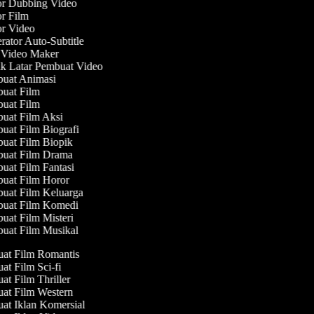
r Dubbing Video
r Film
r Video
ator Auto-Subtitle
Video Maker
 Latar Pembuat Video
uat Animasi
uat Film
uat Film
at Film Aksi
at Film Biografi
at Film Biopik
uat Film Drama
at Film Fantasi
uat Film Horor
at Film Keluarga
uat Film Komedi
at Film Misteri
at Film Musikal
uat Film Romantis
uat Film Sci-fi
uat Film Thriller
uat Film Western
uat Iklan Komersial