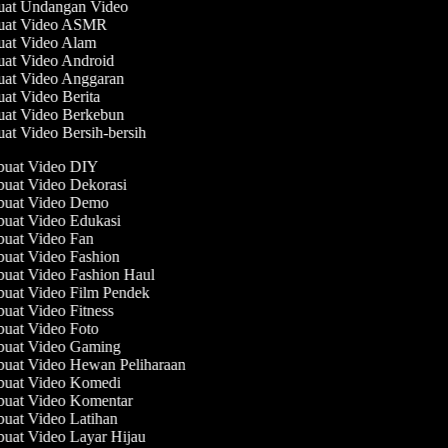
uat Undangan Video
buat Video ASMR
uat Video Alam
uat Video Android
uat Video Anggaran
uat Video Berita
uat Video Berkebun
uat Video Bersih-bersih
uat Video DIY
uat Video Dekorasi
uat Video Demo
uat Video Edukasi
uat Video Fan
uat Video Fashion
uat Video Fashion Haul
uat Video Film Pendek
at Video Fitness
uat Video Foto
uat Video Gaming
uat Video Hewan Peliharaan
uat Video Komedi
uat Video Komentar
at Video Latihan
at Video Layar Hijau