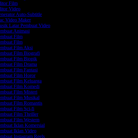
itor Film
itor Video
nerator Auto-Subtitle
c Video Maker
sik Latar Pembuat Video
mbuat Animasi
mbuat Film
mbuat Film
mbuat Film Aksi
mbuat Film Biografi
mbuat Film Biopik
mbuat Film Drama
mbuat Film Fantasi
mbuat Film Horor
mbuat Film Keluarga
mbuat Film Komedi
mbuat Film Misteri
mbuat Film Musikal
mbuat Film Romantis
mbuat Film Sci-fi
mbuat Film Thriller
mbuat Film Western
mbuat Iklan Komersial
mbuat Iklan Video
mbuat Instagram Reels