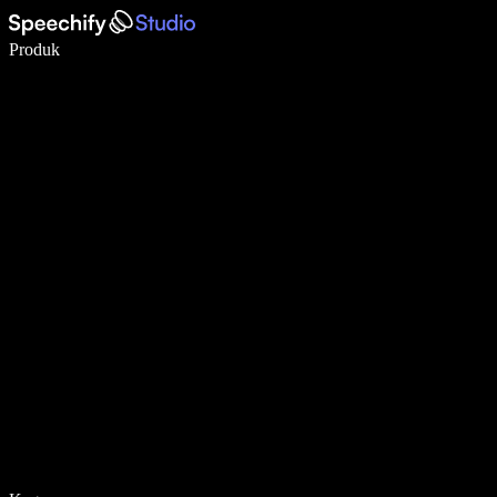
Menulis 5× lebih cepat dengan dikte suara
Produk
Pelajari lebih lanjut