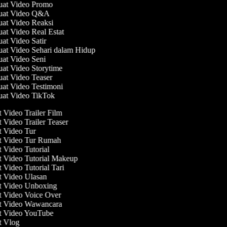
uat Video Promo
buat Video Q&A
uat Video Reaksi
uat Video Real Estat
uat Video Satir
uat Video Sehari dalam Hidup
uat Video Seni
uat Video Storytime
uat Video Teaser
uat Video Testimoni
uat Video TikTok
Video Trailer Film
Video Trailer Teaser
Video Tur
 Video Tur Rumah
Video Tutorial
Video Tutorial Makeup
Video Tutorial Tari
Video Ulasan
 Video Unboxing
Video Voice Over
 Video Wawancara
 Video YouTube
 Vlog