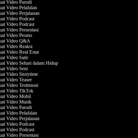
uat Video Parodi
uat Video Pelafalan
uat Video Perjalanan
uat Video Podcast
uat Video Podcast
uat Video Presentasi
uat Video Promo
buat Video Q&A
uat Video Reaksi
uat Video Real Estat
uat Video Satir
uat Video Sehari dalam Hidup
uat Video Seni
uat Video Storytime
uat Video Teaser
uat Video Testimoni
uat Video TikTok
uat Video Mobil
uat Video Musik
uat Video Parodi
uat Video Pelafalan
uat Video Perjalanan
uat Video Podcast
uat Video Podcast
uat Video Presentasi