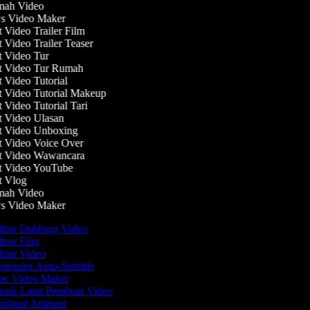
ah Video
 Video Maker
Video Trailer Film
Video Trailer Teaser
Video Tur
 Video Tur Rumah
Video Tutorial
Video Tutorial Makeup
Video Tutorial Tari
Video Ulasan
 Video Unboxing
Video Voice Over
 Video Wawancara
 Video YouTube
 Vlog
ah Video
 Video Maker
itor Dubbing Video
itor Film
itor Video
nerator Auto-Subtitle
c Video Maker
sik Latar Pembuat Video
mbuat Animasi