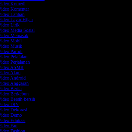
 Video Komedi
Video Komentar
Video Latihan
Video Layar Hijau
Video Lirik
Video Media Sosial
 Video Memasak
Video Mobil
Video Musik
Video Parodi
Video Pelafalan
Video Perjalanan
 Video ASMR
Video Alam
Video Android
Video Anggaran
Video Berita
Video Berkebun
Video Bersih-bersih
 Video DIY
Video Dekorasi
 Video Demo
Video Edukasi
Video Fan
Video Fashion