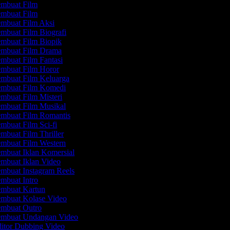
mbuat Film
mbuat Film
mbuat Film Aksi
mbuat Film Biografi
mbuat Film Biopik
mbuat Film Drama
mbuat Film Fantasi
mbuat Film Horor
mbuat Film Keluarga
mbuat Film Komedi
mbuat Film Misteri
mbuat Film Musikal
mbuat Film Romantis
mbuat Film Sci-fi
mbuat Film Thriller
mbuat Film Western
mbuat Iklan Komersial
mbuat Iklan Video
mbuat Instagram Reels
mbuat Intro
mbuat Kartun
mbuat Kolase Video
mbuat Outro
mbuat Undangan Video
itor Dubbing Video