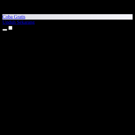
Coba Gratis
Unduh Sekarang
Produk
Teks ke Suara
Aplikasi iPhone & iPad
Aplikasi Android
Ekstensi Chrome
Ekstensi Edge
Aplikasi Web
Aplikasi Mac
Aplikasi Windows