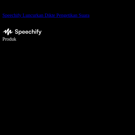
Speechify Luncurkan Dikte Pengetikan Suara
Menulis 5× lebih cepat dengan dikte suara
Produk
Pelajari lebih lanjut