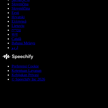
Slovenčina
Slovenščina
Eesti
Hrvatski
Ελληνικά
Lietuvių
עברית
বাংলা
Català
Bahasa Melayu
اردو
Preferensi Cookie
Ketentuan Layanan
Kebijakan Privasi
© Speechify Inc 2026