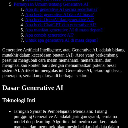
Pertanyaan Umum tentang Generative AI
Apa itu generative AI secara sederhana?
Apa beda generative AI dan AI biasa?
Apa beda OpenAI dan generative AI?
Apa beda ChatGPT dan generative AI?
Apa manfaat generative AI di masa depan?
Apa contoh generative AI?
Untuk apa generative AI di masa depan?
Generative Artificial Intelligence, atau Generative AI, adalah bidang
mutakhir dalam kecerdasan buatan (AI). Area yang berkembang
pesat ini mengubah cara mesin memahami, menafsirkan, dan
menghasilkan konten baru dengan memanfaatkan potensi besar
sistem AI. Artikel ini mengulas inti Generative AI, teknologi dasar,
penerapan, serta dampaknya di berbagai sektor.
Dasar Generative AI
Teknologi Inti
Jaringan Syaraf & Pembelajaran Mendalam
: Tulang
punggung Generative AI adalah jaringan syaraf, terutama
model deep learning. Algoritma ini meniru cara kerja otak
manusia dan memungkinkan mesin belajar dari data dalam