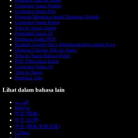
Pembaca Teks ke Suara
Generator Suara Wanita
Generator Suara Pria
Program Membaca untuk Disleksia Terbaik
Generator Suara Robot
Teks ke Suara Anime
Pengubah Suara AI
Pembaca Audio PDF
Bisakah Google Docs Membacakannya untuk Saya
Ekstensi Chrome Teks ke Suara
Teks ke Suara Bahasa Hindi
PDF Dibacakan Keras
Generator Suara AI
Teks ke Suara
Pembaca Teks
Lihat dalam bahasa lain
العربية
Magyar
中文 (简体)
中文 (台灣)
中文 (简体 中国大陆)
Čeština