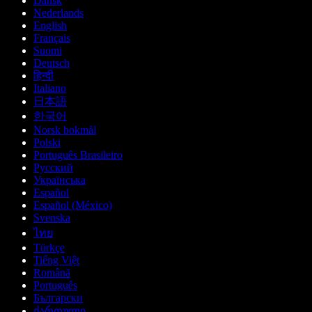
Dansk
Nederlands
English
Français
Suomi
Deutsch
हिन्दी
Italiano
日本語
한국어
Norsk bokmål
Polski
Português Brasileiro
Русский
Українська
Español
Español (México)
Svenska
ไทย
Türkçe
Tiếng Việt
Română
Português
Български
ქართული