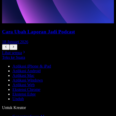
Cara Ubah Laporan Jadi Podcast
18 Januari 2026
1
Lihat semua
Teks ke Suara
Aplikasi iPhone & iPad
Aplikasi Android
Aplikasi Mac
Aplikasi Windows
Aplikasi Web
Ekstensi Chrome
Ekstensi Edge
Unduh
Untuk Kreator