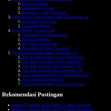
Bisnis & Industri
Teknologi & Inovasi
Perangkat Lunak & Aplikasi
Tantangan & Pertimbangan dalam Generative AI
Dampak Etis & Sosial
Tantangan Teknis
Masa Depan Generative AI
Teknologi yang Berkembang
Potensi & Peluang
Meluaskan Cakrawala
Speechify AI Video Generator
Pertanyaan Umum tentang Generative AI
Apa itu generative AI secara sederhana?
Apa beda generative AI dan AI biasa?
Apa beda OpenAI dan generative AI?
Apa beda ChatGPT dan generative AI?
Apa manfaat generative AI di masa depan?
Apa contoh generative AI?
Untuk apa generative AI di masa depan?
Rekomendasi Postingan
Panduan Lengkap AI & ChatGPT untuk Akuntan
Panduan Lengkap AI & ChatGPT untuk Marketing