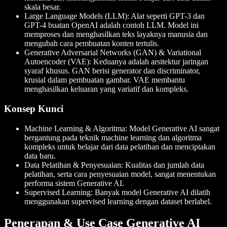
skala besar.
Large Language Models (LLM)
: Alat seperti GPT-3 dan
GPT-4 buatan OpenAI adalah contoh LLM. Model ini
memproses dan menghasilkan teks layaknya manusia dan
mengubah cara pembuatan konten tertulis.
Generative Adversarial Networks (GAN) & Variational
Autoencoder (VAE)
: Keduanya adalah arsitektur jaringan
syaraf khusus. GAN berisi generator dan discriminator,
krusial dalam pembuatan gambar. VAE membantu
menghasilkan keluaran yang variatif dan kompleks.
Konsep Kunci
Machine Learning & Algoritma
: Model Generative AI sangat
bergantung pada teknik machine learning dan algoritma
kompleks untuk belajar dari data pelatihan dan menciptakan
data baru.
Data Pelatihan & Penyesuaian
: Kualitas dan jumlah data
pelatihan, serta cara penyesuaian model, sangat menentukan
performa sistem Generative AI.
Supervised Learning
: Banyak model Generative AI dilatih
menggunakan supervised learning dengan dataset berlabel.
Penerapan & Use Case Generative AI