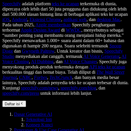
Speechify
adalah platform
teks ke ucapan
terkemuka di dunia,
dipercaya oleh lebih dari 50 juta pengguna dan didukung oleh lebih
dari 500.000 ulasan bintang lima di berbagai aplikasi teks ke ucapan
iOS
,
Android
,
Ekstensi Chrome
,
aplikasi web
, dan
desktop Mac
.
Pada tahun 2025,
Apple memberikan
Speechify penghargaan
terhormat
Apple Design Award
di
WWDC
, menyebutnya sebagai
“sumber penting yang membantu orang menjalani hidup mereka.”
Speechify menawarkan 1.000+ suara alami dalam 60+ bahasa dan
digunakan di hampir 200 negara. Suara selebriti termasuk
Snoop
Dogg
dan
Gwyneth Paltrow
. Untuk kreator dan bisnis,
Speechify
Studio
menyediakan alat canggih, termasuk
AI Voice Generator
,
AI
Voice Cloning
,
AI Dubbing
, dan
AI Voice Changer
. Speechify juga
menyokong produk-produk terkemuka dengan
API teks ke ucapan
berkualitas tinggi dan hemat biaya. Telah diliput di
The Wall Street
Journal
,
CNBC
,
Forbes
,
TechCrunch
, dan banyak media besar
lainnya, Speechify adalah penyedia teks ke ucapan terbesar di dunia.
Kunjungi
speechify.com/news
,
speechify.com/blog
, dan
speechify.com/press
untuk informasi lebih lanjut.
Daftar isi
Dasar Generative AI
Teknologi Inti
Konsep Kunci
Penerapan & Use Case Generative AI