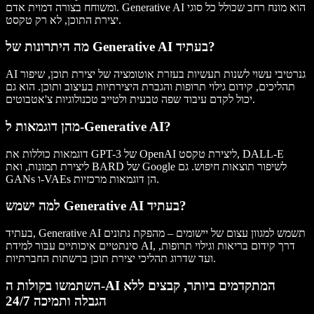
ומשוחח בצורה דמוית אדם. Generative AI הוא מונח רחב שכולל כל סוגי
יצירת התוכן, לא רק טקסט.
מה היתרונות של Generative AI בעתיד?
AI גנרטיבי עשוי לשנות תעשיות בעזרת אוטומציה של יצירת תוכן, שיפור
תהליכים, קידום גילוי תרופות והגברת היצירתיות בעיצוב ותוכן. הוא גם
יכול לקדם עיבוד שפה טבעית ולטייב טכנולוגיות צ'אטבוטים.
מהן דוגמאות ל-Generative AI?
דוגמאות כוללות את GPT-3 של OpenAI ליצירת טקסט, DALL-E
ליצירת תמונות, ואת BARD של Google לשיפור תוצאות חיפוש. גם
GANs ו-VAEs הן דוגמאות מרכזיות.
למה ישמש Generative AI בעתיד?
בעתיד, Generative AI תשמש למגוון עצום של יישומים – מהפקת נתונים
סינתטיים איכותיים עבור למידת AI, דרך קידום בריאות וגילוי תרופות,
ועד שדרוג תהליכי יצירת תוכן ברשתות החברתיות.
השתמשו בקולות ה-AI המתקדמים ביותר, קבצים ללא
הגבלה ותמיכה 24/7