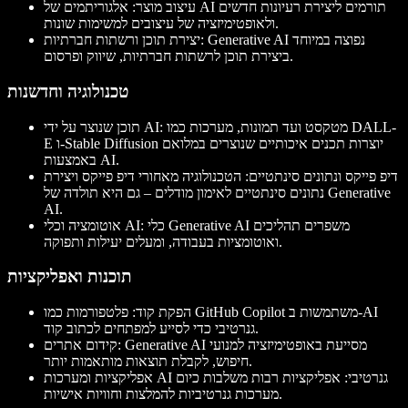
עיצוב מוצר
: אלגוריתמים של AI תורמים ליצירת רעיונות חדשים
ולאופטימיזציה של עיצובים למשימות שונות.
: Generative AI נפוצה במיוחד
יצירת תוכן ורשתות חברתיות
ביצירת תוכן לרשתות חברתיות, שיווק ופרסום.
טכנולוגיה וחדשנות
: מטקסט ועד תמונות, מערכות כמו DALL-
תוכן שנוצר על ידי AI
E ו-Stable Diffusion יוצרות תכנים איכותיים שנוצרים במלואם
באמצעות AI.
דיפ פייקס ונתונים סינתטיים
: הטכנולוגיה מאחורי דיפ פייקס ויצירת
נתונים סינתטיים לאימון מודלים – גם היא תולדה של Generative
AI.
: כלי Generative AI משפרים תהליכים
אוטומציה וכלי AI
ואוטומציות בעבודה, ומעלים יעילות ותפוקה.
תוכנות ואפליקציות
הפקת קוד
: פלטפורמות כמו GitHub Copilot משתמשות ב-AI
גנרטיבי כדי לסייע למפתחים לכתוב קוד.
: Generative AI מסייעת באופטימיזציה למנועי
קידום אתרים
חיפוש, לקבלת תוצאות מותאמות יותר.
אפליקציות ומערכות AI גנרטיבי
: אפליקציות רבות משלבות כיום
מערכות גנרטיביות להמלצות וחוויות אישיות.