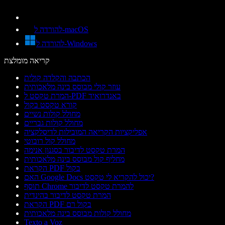
להורדה ל-macOS
להורדה ל-Windows
קריאה מומלצת
הכתבה והקלדה קולית
עוזר קולי מבוסס בינה מלאכותית
המרת טקסט ל-PDF באנדרואיד
קורא טקסט בקול
מחולל קולות נשיים
מחולל קולות גבריים
אפליקציות הקריאה המובילות לדיסלקציה
מחולל קול רובוטי
המרת טקסט לדיבור בסגנון אנימה
מחליף קול מבוסס בינה מלאכותית
הקראת PDF בקול
האם Google Docs יכול להקריא לי טקסט?
תוסף Chrome להמרת טקסט לדיבור
המרת טקסט לדיבור בהינדית
הקראת PDF בקול רם
מחולל קולות מבוסס בינה מלאכותית
Texto a Voz