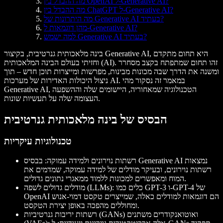
מה ההבדל בין OpenAI ל-Generative AI?
מה ההבדל בין ChatGPT ל-Generative AI?
מה היתרונות של Generative AI בעתיד?
מהן דוגמאות ל-Generative AI?
למה ישמש Generative AI בעתיד?
בינה מלאכותית גנרטיבית, בקיצור Generative AI, היא תחום מתקדם
וחזיתי בעולם הבינה המלאכותית (AI). זהו תחום שמתפתח בקצב מסחרר
ומשנה את הדרך שבה מכונות מבינות, מפרשות ומייצרות תוכן חדש – תוך
ניצול היכולות האדירות של מערכות AI. במאמר זה נסקור מהי
Generative AI, הטכנולוגיה שמאחוריה, היישומים שלה וההשפעה
העצומה שלה על תעשיות שונות.
הבסיס של בינה מלאכותית גנרטיבית
טכנולוגיות עיקריות
רשתות נוירונים ולמידה עמוקה
: בבסיס Generative AI נמצאות
רשתות נוירונים, ובעיקר מודלים של למידה עמוקה, שמדמים את
המוח ומאפשרים למכונות ללמוד ממאגרי נתונים גדולים.
: כלים כמו GPT-3 ו-GPT-4 של
מודלים גדולים לשפה (LLMs)
OpenAI הם דוגמאות למודלים כאלה, שמייצרים טקסט דמוי-אנוש
ומחוללים מהפכה באופן יצירת הטקסט.
רשתות יריבות גנרטיביות (GANs) ואוטואנקודרים משתנים