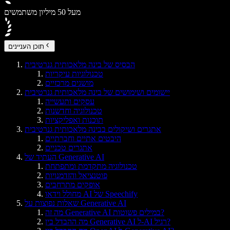
מעל 50 מיליון משתמשים
תוכן העניינים
הבסיס של בינה מלאכותית גנרטיבית
טכנולוגיות עיקריות
מושגים מרכזיים
יישומים ושימושים של בינה מלאכותית גנרטיבית
עסקים ותעשייה
טכנולוגיה וחדשנות
תוכנות ואפליקציות
אתגרים ושיקולים בבינה מלאכותית גנרטיבית
היבטים אתיים וחברתיים
אתגרים טכניים
העתיד של Generative AI
טכנולוגיה מתקדמת ומתפתחת
פוטנציאל והזדמנויות
אופקים מתרחבים
מחולל וידאו AI של Speechify
שאלות נפוצות על Generative AI
מה זה Generative AI במילים פשוטות?
מה ההבדל בין Generative AI ל-AI רגיל?