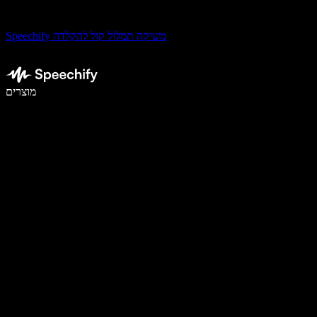
Speechify משיקה תמלול קול להקלדה
לכתוב פי 5 מהר יותר עם הכתבה קולית
מוצרים
למידע נוסף