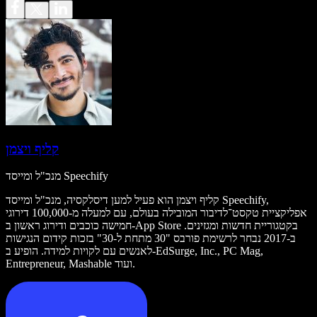
קליף ויצמן
מנכ"ל ומייסד Speechify
קליף ויצמן הוא פעיל למען דיסלקסיה, מנכ"ל ומייסד Speechify,
אפליקציית טקסט־לדיבור המובילה בעולם, עם למעלה מ-100,000 דירוגי
חמישה כוכבים ודירוג ראשון ב-App Store בקטגוריית חדשות ומגזינים.
ב-2017 נבחר לרשימת פורבס "30 מתחת ל-30" בזכות קידום הנגישות
לאנשים עם לקויות למידה. הופיע ב-EdSurge, Inc., PC Mag,
Entrepreneur, Mashable ועוד.