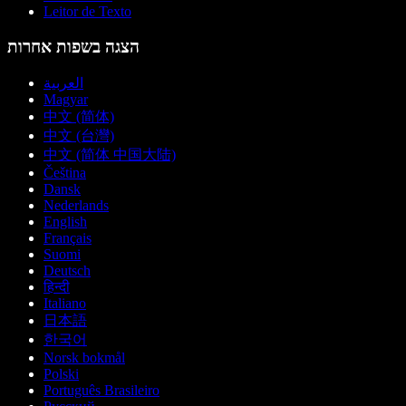
Leitor de Texto
הצגה בשפות אחרות
العربية
Magyar
中文 (简体)
中文 (台灣)
中文 (简体 中国大陆)
Čeština
Dansk
Nederlands
English
Français
Suomi
Deutsch
हिन्दी
Italiano
日本語
한국어
Norsk bokmål
Polski
Português Brasileiro