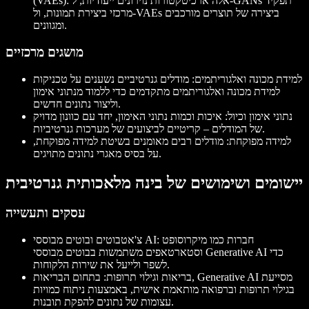
: אלה ארכיטקטורות נוירונים ייעודיות; ל-GANs תפקיד
(VAEs)
מרכזי ביצירת תמונות, ול-VAEs ביצירה של תוצרים מורכבים
ומגוונים.
מושגים מרכזיים
למידת מכונה ואלגוריתמים
: מודלים גנרטיביים נשענים על טכניקות
למידת מכונה ואלגוריתמים מתקדמים כדי ללמוד מנתוני אימון
וליצור נתונים חדשים.
נתוני אימון וכיול
: איכות וכמות נתוני האימון, יחד עם כוונון מדויק
של המודלים – קריטיים לביצועים של מערכות גנרטיביות.
למידה מפוקחת
: מודלים רבים מאומנים בשיטת למידה מפוקחת,
על בסיס מאגרי נתונים מתויגים.
יישומים ושימושים של בינה מלאכותית גנרטיבית
עסקים ותעשייה
: חברות כמו מיקרוסופט
צ'אטבוטים ובוטים מבוססי AI
וסטארטאפים משתמשות בבוטים מבוססי Generative AI כדי
לשפר ולייעל את שירות הלקוחות.
בריאות וגילוי תרופות
: בתחום הבריאות, Generative AI מסייעת
בגילוי תרופות וברפואה מותאמת אישית, באמצעות ניתוח כמויות
עצומות של נתונים להפקת תובנות.