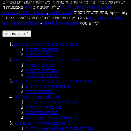
יכולות טקסט לדיבור מתקדמות, איכותיות ומשתלמות למוצרים מובילים
The Wall Street
שלה. הופיעה ב-
API לטקסט לדיבור
באמצעות ה-
וגופי חדשות נוספים, Speechify
TechCrunch
,
Forbes
,
CNBC
,
Journal
,
speechify.com/news
היא ספקית טקסט לדיבור הגדולה בעולם. בקרו ב-
למידע נוסף.
speechify.com/press
ו-
speechify.com/blog
תוכן העניינים
הבסיס של בינה מלאכותית גנרטיבית
טכנולוגיות עיקריות
מושגים מרכזיים
יישומים ושימושים של בינה מלאכותית גנרטיבית
עסקים ותעשייה
טכנולוגיה וחדשנות
תוכנות ואפליקציות
אתגרים ושיקולים בבינה מלאכותית גנרטיבית
היבטים אתיים וחברתיים
אתגרים טכניים
העתיד של Generative AI
טכנולוגיה מתקדמת ומתפתחת
פוטנציאל והזדמנויות
אופקים מתרחבים
מחולל וידאו AI של Speechify
שאלות נפוצות על Generative AI
מה זה Generative AI במילים פשוטות?