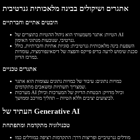
אתגרים ושיקולים בבינה מלאכותית גנרטיבית
היבטים אתיים וחברתיים
הטיות
: אתגר משמעותי הוא ניהול ההטיות בתוצרים של AI
גנרטיבי, שנובעות מנתוני האימון.
השפעת בינה מלאכותית גנרטיבית
: סוגיות אתיות וחברתיות, כולל
סכנת שימוש לרעה בדיפ פייקס והפצה של דיסאינפורמציה, עומדות
במרכז הדיון.
אתגרים טכניים
כמויות נתונים
: עיבוד של כמויות נתונים עצומות הוא אתגר
שמצריך תשתיות ומשאבים מתקדמים.
מערכות AI וכיול מדויק
: הבטחת הדיוק של המערכות וכיולן
לביצועים יציבים וללא הטיות – תהליך מורכב וממושך.
העתיד של Generative AI
טכנולוגיה מתקדמת ומתפתחת
מודלים גנרטיביים ופריצות דרך
: התקדמות רציפה במודלים כמו