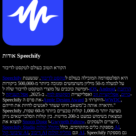
אודות Speechify
הקורא הטוב בעולם לטקסט לדיבור
היא הפלטפורמה המובילה בעולם ל
טקסט לדיבור
, שנשענת
Speechify
על למעלה מ-50 מיליון משתמשים ומגובה ביותר מ-500,000 ביקורות
הרחבת
,
Android
,
iOS
חמישה כוכבים על מוצרי הטקסט לדיבור שלה ל-
כרום
,
אפליקציית ווב
ואפליקציית
דסקטופ למק
. ב-2025,
אפל העניקה
ל-
,
WWDC
היוקרתי ב-
Apple Design Award
Speechify את פרס ה-
ותיארה אותה כ"משאב חיוני שעוזר לאנשים לחיות את חייהם."
Speechify מציעה יותר מ-1,000 קולות טבעיים ביותר מ-60 שפות,
ונמצאת בשימוש כמעט ב-200 מדינות. בין קולות הסלבריטאים ניתן
. ליוצרים ולעסקים,
Gwyneth Paltrow
ו-
Snoop Dogg
למצוא את
,
מחולל קולות AI
מספקת כלים מתקדמים, כולל
Speechify Studio
. Speechify גם מספקת
מחליף קולות AI
וגם
דיבוב AI
,
שיבוטי קול AI