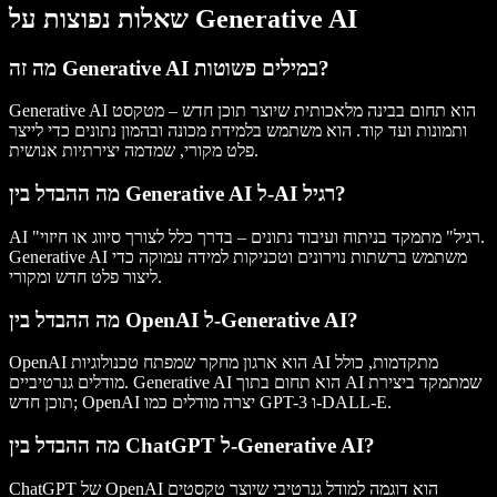
שאלות נפוצות על Generative AI
מה זה Generative AI במילים פשוטות?
Generative AI הוא תחום בבינה מלאכותית שיוצר תוכן חדש – מטקסט
ותמונות ועד קוד. הוא משתמש בלמידת מכונה ובהמון נתונים כדי לייצר
פלט מקורי, שמדמה יצירתיות אנושית.
מה ההבדל בין Generative AI ל-AI רגיל?
AI "רגיל" מתמקד בניתוח ועיבוד נתונים – בדרך כלל לצורך סיווג או חיזוי.
Generative AI משתמש ברשתות נוירונים וטכניקות למידה עמוקה כדי
ליצור פלט חדש ומקורי.
מה ההבדל בין OpenAI ל-Generative AI?
OpenAI הוא ארגון מחקר שמפתח טכנולוגיות AI מתקדמות, כולל
מודלים גנרטיביים. Generative AI הוא תחום בתוך AI שמתמקד ביצירת
תוכן חדש; OpenAI יצרה מודלים כמו GPT-3 ו-DALL-E.
מה ההבדל בין ChatGPT ל-Generative AI?
ChatGPT של OpenAI הוא דוגמה למודל גנרטיבי שיוצר טקסטים