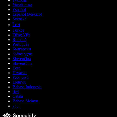
Русский
Українська
Español
Español (México)
Svenska
ไทย
Türkçe
Tiếng Việt
Română
Português
Български
ქართული
Slovenčina
Slovenščina
Eesti
Hrvatski
Ελληνικά
Lietuvių
Bahasa Indonesia
বাংলা
Català
Bahasa Melayu
اردو