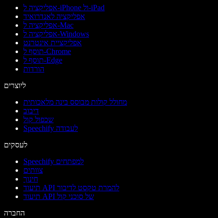
אפליקציה ל-iPhone ול-iPad
אפליקציה לאנדרואיד
אפליקציה ל-Mac
אפליקציה ל-Windows
אפליקציית אינטרנט
תוסף ל-Chrome
תוסף ל-Edge
הורדות
ליוצרים
מחולל קולות מבוסס בינה מלאכותית
דיבוב
שכפול קול
Speechify לעבודה
לעסקים
Speechify למפתחים
צוותים
חינוך
תיעוד API להמרת טקסט לדיבור
תיעוד API של סוכני קול
החברה