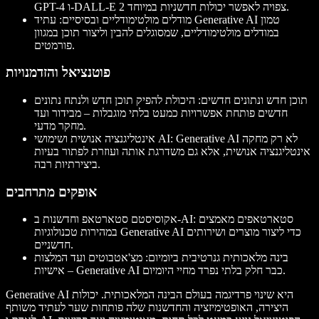
GPT-4 ו-DALL-E 2 צפויה לאפשר יכולות חדשניות במיוחד.
מודלים מולטימודליים ובסיסיים
: עתיד Generative AI טמון
במודלים מולטימודליים, שמסוגלים להבין וליצור תוכן במגוון
פורמטים.
פוטנציאל והזדמנויות
תוכן חדש ונתונים חדשים
: היכולת להפיק תוכן חדש ולנתח נתונים
חדשים פותחת אפשרויות כמעט בלתי מוגבלות – מבידור ועד
מחקר מדעי.
: Generative AI לא רק מחקה
אינטליגנציה אנושית ושימושי AI
אינטליגנציה אנושית, אלא גם משדרגת אותה ועוזרת לפתור בעיות
ביצירתיות רבה.
אופקים מתרחבים
: סטארטאפים מאמצים
אקוסיסטם סטארטאפ וחדשנות ב-AI
במהירות טכנולוגיות Generative AI כדי ליצור מוצרים ושירותים
חדשניים.
בינה מלאכותית גנרטיבית ביומיום
: מצ'אטבוטים ועד המלצות
אישיות – Generative AI כבר חלק בלתי נפרד מחיי היומיום.
Generative AI היא שינוי פרדיגמה בעולם הבינה המלאכותית. יכולות
היצירה, האופטימיזציה והחדשנות שלה פותחות שער לעתיד משותף