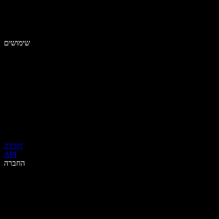
שימושים
הורדה
API
החברה