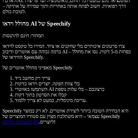
לאדם ו-AI. הפוטנציאל נוגע כמעט לכל תחום, מאוטומציה ועד פריצות
דרך רפואיות. חשוב לפתח אותה באחריות ותוך שמירה על אתיקה –
לטובת כולם.
מחולל וידאו AI של Speechify
תמחור
: חינם להתנסות
צרו סרטונים איכותיים בלי שחקנים או ציוד. המירו כל טקסט לוידאו
ברמה גבוהה עם אווטרים ודיבוב AI – בפחות מ-5 דקות. נסו את מחולל
הווידאו של Speechify.
מאפייני מחולל אווטרים של Speechify
צריך רק מחשב נייד
בלי צוות הפקה. יוצרים וידאו בדקות
השתמשו באווטרי AI כרצונכם – בלי עלות נוספת
קבלו את הסרטון בתוך דקות
עריכה מינימלית, כמעט לא צריך ללמוד.
Speechify היא הבחירה הטובה ביותר ליצירת אווטרים. לא רק כמוצר
עצמאי – היא משתלבת מצוין עם סטודיו המוצרים של Speechify
!
ליוצרים.
נסו בעצמכם, בחינם