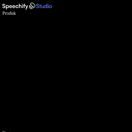
Menulis 5× lebih cepat dengan dikte suara
Produk
Pelajari lebih lanjut