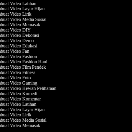
uat Video Latihan
uat Video Layar Hijau
uat Video Lirik
uat Video Media Sosial
buat Video Memasak
buat Video DIY
uat Video Dekorasi
buat Video Demo
uat Video Edukasi
uat Video Fan
uat Video Fashion
uat Video Fashion Haul
uat Video Film Pendek
uat Video Fitness
uat Video Foto
buat Video Gaming
uat Video Hewan Peliharaan
buat Video Komedi
uat Video Komentar
uat Video Latihan
uat Video Layar Hijau
uat Video Lirik
uat Video Media Sosial
buat Video Memasak