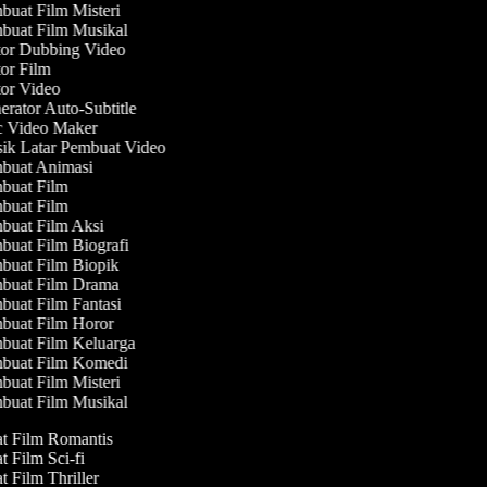
uat Film Misteri
uat Film Musikal
or Dubbing Video
or Film
or Video
rator Auto-Subtitle
 Video Maker
k Latar Pembuat Video
uat Animasi
uat Film
uat Film
uat Film Aksi
uat Film Biografi
uat Film Biopik
uat Film Drama
uat Film Fantasi
uat Film Horor
uat Film Keluarga
uat Film Komedi
uat Film Misteri
uat Film Musikal
at Film Romantis
t Film Sci-fi
t Film Thriller