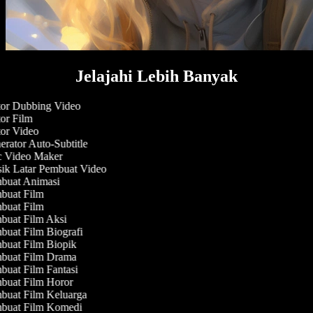
Jelajahi Lebih Banyak
or Dubbing Video
or Film
or Video
rator Auto-Subtitle
 Video Maker
k Latar Pembuat Video
uat Animasi
uat Film
uat Film
uat Film Aksi
uat Film Biografi
uat Film Biopik
uat Film Drama
uat Film Fantasi
uat Film Horor
uat Film Keluarga
uat Film Komedi