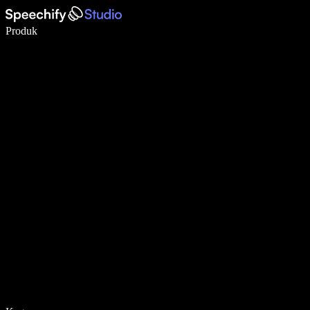
Menulis 5× lebih cepat dengan dikte suara
Produk
Pelajari lebih lanjut