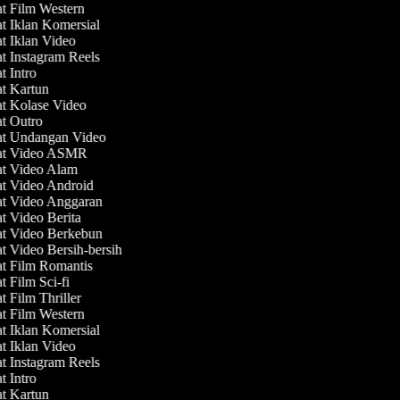
at Film Western
at Iklan Komersial
at Iklan Video
at Instagram Reels
at Intro
at Kartun
at Kolase Video
at Outro
at Undangan Video
uat Video ASMR
at Video Alam
at Video Android
at Video Anggaran
at Video Berita
at Video Berkebun
at Video Bersih-bersih
at Film Romantis
t Film Sci-fi
t Film Thriller
at Film Western
at Iklan Komersial
at Iklan Video
at Instagram Reels
at Intro
at Kartun