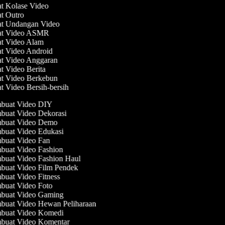
at Kolase Video
at Outro
at Undangan Video
uat Video ASMR
at Video Alam
at Video Android
at Video Anggaran
at Video Berita
at Video Berkebun
at Video Bersih-bersih
buat Video DIY
uat Video Dekorasi
buat Video Demo
uat Video Edukasi
uat Video Fan
uat Video Fashion
uat Video Fashion Haul
uat Video Film Pendek
uat Video Fitness
uat Video Foto
buat Video Gaming
uat Video Hewan Peliharaan
buat Video Komedi
uat Video Komentar