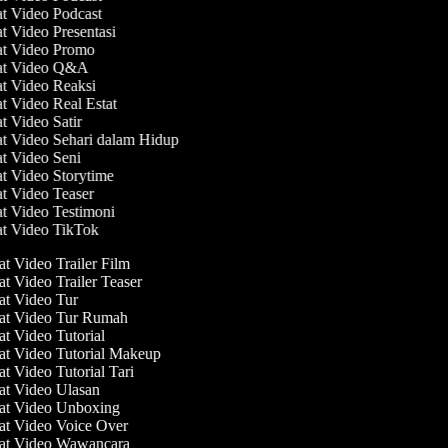
at Video Podcast
at Video Presentasi
at Video Promo
at Video Q&A
at Video Reaksi
at Video Real Estat
at Video Satir
at Video Sehari dalam Hidup
at Video Seni
at Video Storytime
at Video Teaser
at Video Testimoni
at Video TikTok
 Video Trailer Film
 Video Trailer Teaser
 Video Tur
t Video Tur Rumah
 Video Tutorial
 Video Tutorial Makeup
 Video Tutorial Tari
 Video Ulasan
t Video Unboxing
 Video Voice Over
t Video Wawancara