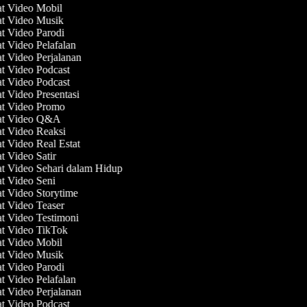
at Video Mobil
at Video Musik
at Video Parodi
at Video Pelafalan
at Video Perjalanan
at Video Podcast
at Video Podcast
at Video Presentasi
at Video Promo
at Video Q&A
at Video Reaksi
at Video Real Estat
at Video Satir
at Video Sehari dalam Hidup
at Video Seni
at Video Storytime
at Video Teaser
at Video Testimoni
at Video TikTok
at Video Mobil
at Video Musik
at Video Parodi
at Video Pelafalan
at Video Perjalanan
at Video Podcast