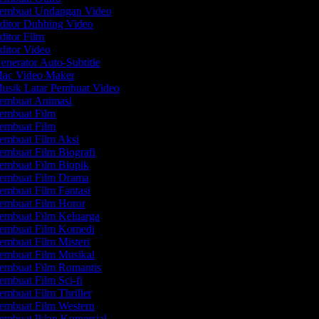
embuat Undangan Video
ditor Dubbing Video
itor Film
itor Video
nerator Auto-Subtitle
ac Video Maker
usik Latar Pembuat Video
embuat Animasi
embuat Film
embuat Film
embuat Film Aksi
mbuat Film Biografi
embuat Film Biopik
embuat Film Drama
mbuat Film Fantasi
embuat Film Horor
embuat Film Keluarga
embuat Film Komedi
mbuat Film Misteri
embuat Film Musikal
embuat Film Romantis
mbuat Film Sci-fi
mbuat Film Thriller
embuat Film Western
mbuat Iklan Komersial