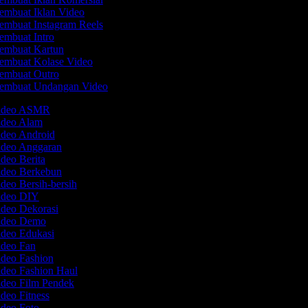
embuat Iklan Video
mbuat Instagram Reels
mbuat Intro
embuat Kartun
embuat Kolase Video
embuat Outro
embuat Undangan Video
Video ASMR
Video Alam
ideo Android
ideo Anggaran
ideo Berita
ideo Berkebun
ideo Bersih-bersih
Video DIY
ideo Dekorasi
Video Demo
ideo Edukasi
ideo Fan
ideo Fashion
ideo Fashion Haul
ideo Film Pendek
ideo Fitness
ideo Foto