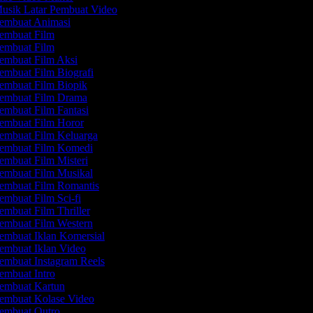
usik Latar Pembuat Video
embuat Animasi
embuat Film
embuat Film
embuat Film Aksi
mbuat Film Biografi
embuat Film Biopik
embuat Film Drama
mbuat Film Fantasi
embuat Film Horor
embuat Film Keluarga
embuat Film Komedi
mbuat Film Misteri
embuat Film Musikal
embuat Film Romantis
mbuat Film Sci-fi
mbuat Film Thriller
embuat Film Western
mbuat Iklan Komersial
embuat Iklan Video
mbuat Instagram Reels
mbuat Intro
embuat Kartun
embuat Kolase Video
embuat Outro