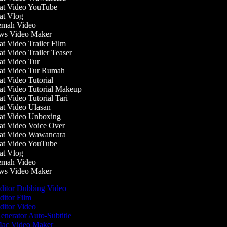
t Video YouTube
t Vlog
mah Video
s Video Maker
 Video Trailer Film
 Video Trailer Teaser
 Video Tur
t Video Tur Rumah
 Video Tutorial
 Video Tutorial Makeup
 Video Tutorial Tari
 Video Ulasan
t Video Unboxing
 Video Voice Over
t Video Wawancara
t Video YouTube
t Vlog
mah Video
s Video Maker
ditor Dubbing Video
itor Film
itor Video
nerator Auto-Subtitle
ac Video Maker