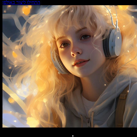
התחילו ליצור באולפן