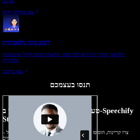
שלכם.
צפו באולפן וידאו
דיבוב בינה מלאכותית
בלחיצה, המירו כל וידאו לכל שפה. התאמה חכמה לקול, אינטונציה
ומהירות.
צפו בדיבוב
תנסו בעצמכם
טעימה קטנה ממה שתוכלו ליצור ב-Speechify
Studio.
צרו קריינות, הוסיפו תמונות ללא זכויות, אודיו, סרטונים ושיבוט קול –
לפרויקטים קוליים־חזותיים מושלמים.