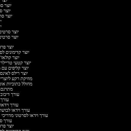
יוצר 
יוצר סרט
יוצר סר
יוצר סרט
יו
יו
יוצר סרטים מ
יוצר סרטים 
יוצר פר
יוצר קדימונים ל
יוצר קולאז'
יוצר קטעי טריילר
יוצר קליפים עם 
יוצר רילס לאינ
מוזיקת רקע ליוצרי
מחולל כתוביות או
מתרגם 
עורך דיבוב
עורך
עורך וידאו 
עורך וידאו לכושר
עורך וידאו לסרטוני מדריכי
עורך 
יוצר פר