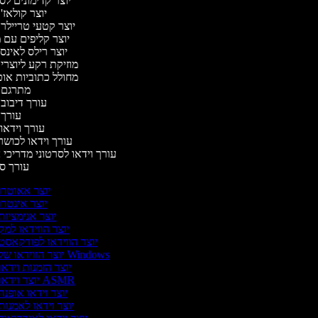
יוצר קדימונים ל
יוצר קולאז'
יוצר קטעי טריילר
יוצר קליפים עם 
יוצר רילס לאינ
מוזיקת רקע ליוצרי
מחולל כתוביות או
מתרגם 
עורך דיבוב
עורך
עורך וידאו 
עורך וידאו לכושר
עורך וידאו לסרטוני מדריכי
עורך 
יוצר אאוטרו
יוצר אינטרו
יוצר אנימציות
יוצר הווידאו למק
יוצר הווידאו לפודקאסט
יוצר הווידאו של Windows
יוצר הזמנות וידאו
יוצר וידאו ASMR
יוצר וידאו אופנה
יוצר וידאו לאמנות