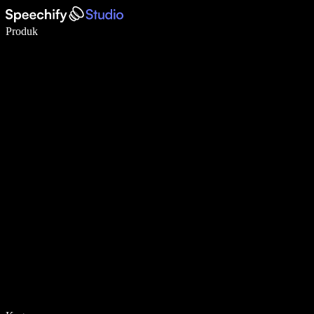
Menulis 5× lebih cepat dengan dikte suara
Produk
Pelajari lebih lanjut