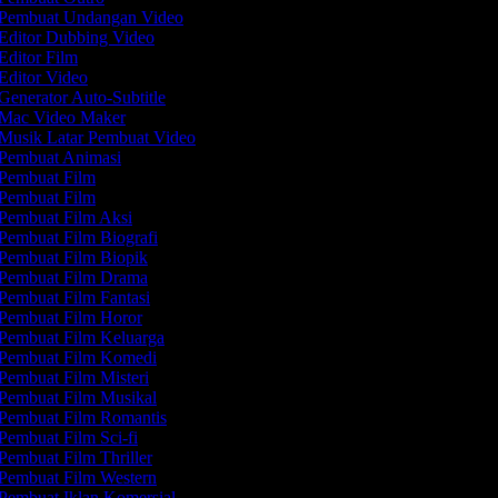
Pembuat Undangan Video
Editor Dubbing Video
Editor Film
Editor Video
Generator Auto-Subtitle
Mac Video Maker
Musik Latar Pembuat Video
Pembuat Animasi
Pembuat Film
Pembuat Film
Pembuat Film Aksi
Pembuat Film Biografi
Pembuat Film Biopik
Pembuat Film Drama
Pembuat Film Fantasi
Pembuat Film Horor
Pembuat Film Keluarga
Pembuat Film Komedi
Pembuat Film Misteri
Pembuat Film Musikal
Pembuat Film Romantis
Pembuat Film Sci-fi
Pembuat Film Thriller
Pembuat Film Western
Pembuat Iklan Komersial