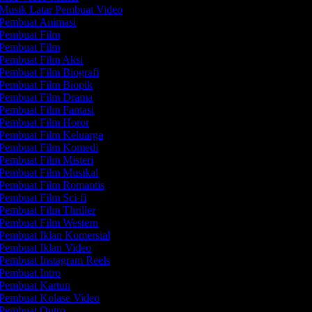
Musik Latar Pembuat Video
Pembuat Animasi
Pembuat Film
Pembuat Film
Pembuat Film Aksi
Pembuat Film Biografi
Pembuat Film Biopik
Pembuat Film Drama
Pembuat Film Fantasi
Pembuat Film Horor
Pembuat Film Keluarga
Pembuat Film Komedi
Pembuat Film Misteri
Pembuat Film Musikal
Pembuat Film Romantis
Pembuat Film Sci-fi
Pembuat Film Thriller
Pembuat Film Western
Pembuat Iklan Komersial
Pembuat Iklan Video
Pembuat Instagram Reels
Pembuat Intro
Pembuat Kartun
Pembuat Kolase Video
Pembuat Outro