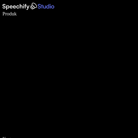
Menulis 5× lebih cepat dengan dikte suara
Produk
Pelajari lebih lanjut