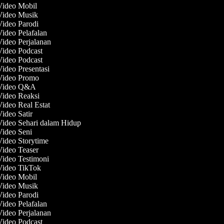
 Video Mobil
 Video Musik
Video Parodi
Video Pelafalan
Video Perjalanan
Video Podcast
Video Podcast
Video Presentasi
 Video Promo
 Video Q&A
 Video Reaksi
Video Real Estat
Video Satir
Video Sehari dalam Hidup
Video Seni
Video Storytime
Video Teaser
Video Testimoni
 Video TikTok
 Video Mobil
 Video Musik
Video Parodi
Video Pelafalan
Video Perjalanan
Video Podcast