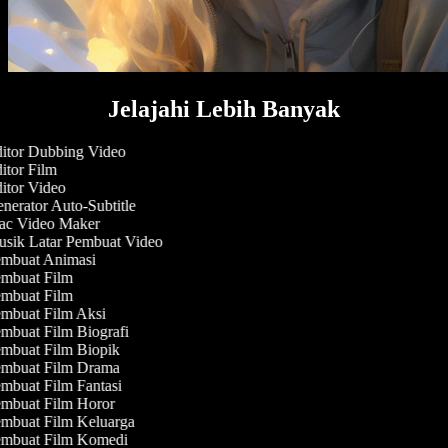
Jelajahi Lebih Banyak
itor Dubbing Video
tor Film
itor Video
erator Auto-Subtitle
c Video Maker
sik Latar Pembuat Video
mbuat Animasi
mbuat Film
mbuat Film
mbuat Film Aksi
mbuat Film Biografi
mbuat Film Biopik
mbuat Film Drama
mbuat Film Fantasi
mbuat Film Horor
mbuat Film Keluarga
mbuat Film Komedi