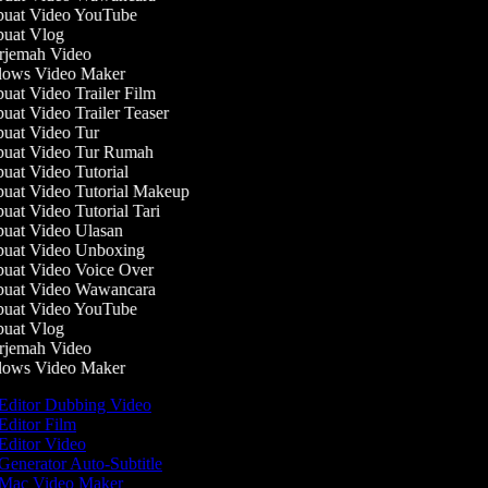
at Video YouTube
uat Vlog
jemah Video
ows Video Maker
at Video Trailer Film
at Video Trailer Teaser
at Video Tur
at Video Tur Rumah
at Video Tutorial
at Video Tutorial Makeup
at Video Tutorial Tari
at Video Ulasan
at Video Unboxing
at Video Voice Over
uat Video Wawancara
at Video YouTube
uat Vlog
jemah Video
ows Video Maker
Editor Dubbing Video
Editor Film
Editor Video
Generator Auto-Subtitle
Mac Video Maker