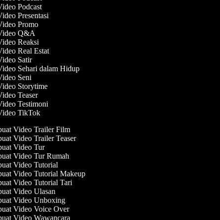
Video Podcast
Video Presentasi
 Video Promo
 Video Q&A
 Video Reaksi
Video Real Estat
Video Satir
Video Sehari dalam Hidup
Video Seni
Video Storytime
Video Teaser
Video Testimoni
 Video TikTok
at Video Trailer Film
at Video Trailer Teaser
at Video Tur
at Video Tur Rumah
at Video Tutorial
at Video Tutorial Makeup
at Video Tutorial Tari
at Video Ulasan
at Video Unboxing
at Video Voice Over
uat Video Wawancara