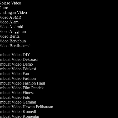
 Kolase Video
 Outro
 Undangan Video
 Video ASMR
 Video Alam
 Video Android
 Video Anggaran
Video Berita
 Video Berkebun
Video Bersih-bersih
mbuat Video DIY
mbuat Video Dekorasi
mbuat Video Demo
mbuat Video Edukasi
mbuat Video Fan
mbuat Video Fashion
mbuat Video Fashion Haul
mbuat Video Film Pendek
mbuat Video Fitness
mbuat Video Foto
mbuat Video Gaming
mbuat Video Hewan Peliharaan
mbuat Video Komedi
mbuat Video Komentar