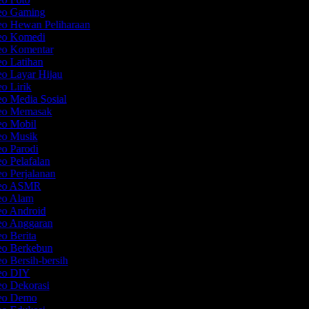
deo Gaming
eo Hewan Peliharaan
deo Komedi
deo Komentar
eo Latihan
eo Layar Hijau
eo Lirik
eo Media Sosial
deo Memasak
eo Mobil
deo Musik
eo Parodi
eo Pelafalan
eo Perjalanan
ideo ASMR
deo Alam
eo Android
deo Anggaran
eo Berita
deo Berkebun
eo Bersih-bersih
deo DIY
eo Dekorasi
deo Demo