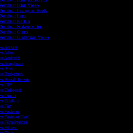
Pembuat Iklan Video
Pembuat Instagram Reels
Pembuat Intro
Pembuat Kartun
Pembuat Kolase Video
Pembuat Outro
Pembuat Undangan Video
ideo ASMR
deo Alam
eo Android
deo Anggaran
eo Berita
deo Berkebun
eo Bersih-bersih
deo DIY
eo Dekorasi
deo Demo
eo Edukasi
deo Fan
eo Fashion
eo Fashion Haul
eo Film Pendek
eo Fitness
eo Foto