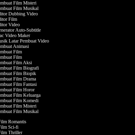
mbuat Film Misteri
mbuat Film Musikal
itor Dubbing Video
tor Film
itor Video
erator Auto-Subtitle
c Video Maker
sik Latar Pembuat Video
mbuat Animasi
mbuat Film
mbuat Film
mbuat Film Aksi
mbuat Film Biografi
mbuat Film Biopik
mbuat Film Drama
mbuat Film Fantasi
mbuat Film Horor
mbuat Film Keluarga
mbuat Film Komedi
mbuat Film Misteri
mbuat Film Musikal
 Film Romantis
Film Sci-fi
Film Thriller