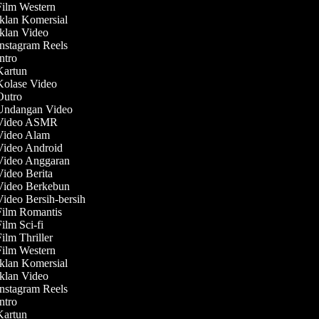
Film Western
Iklan Komersial
Iklan Video
Instagram Reels
Intro
 Kartun
 Kolase Video
 Outro
 Undangan Video
 Video ASMR
 Video Alam
 Video Android
 Video Anggaran
Video Berita
 Video Berkebun
Video Bersih-bersih
 Film Romantis
Film Sci-fi
Film Thriller
Film Western
Iklan Komersial
Iklan Video
Instagram Reels
Intro
 Kartun