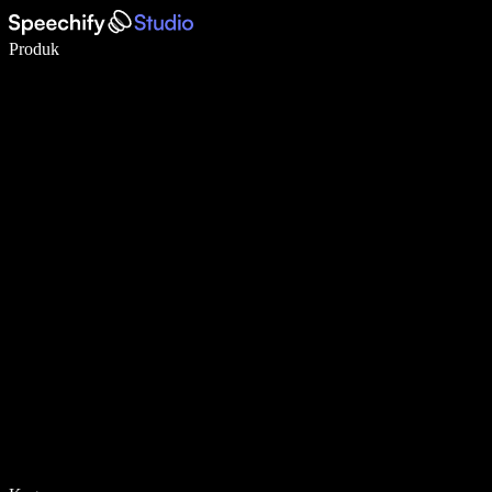
Menulis 5× lebih cepat dengan dikte suara
Produk
Pelajari lebih lanjut