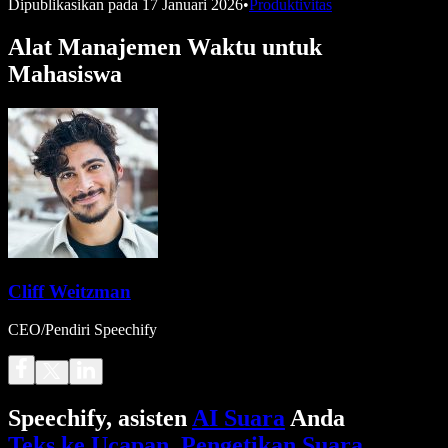
Dipublikasikan pada
17 Januari 2026
•
Produktivitas
Alat Manajemen Waktu untuk
Mahasiswa
Cliff Weitzman
CEO/Pendiri Speechify
Speechify, asisten
AI Suara
Anda
Teks ke Ucapan
.
Pengetikan Suara
.