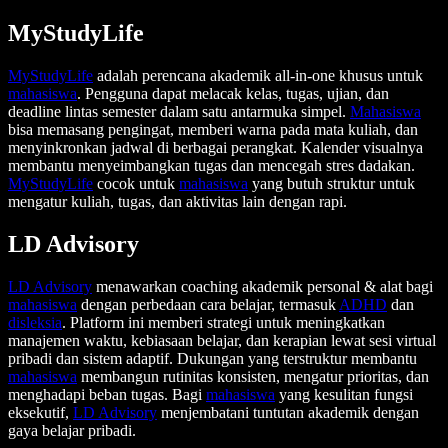
MyStudyLife
MyStudyLife
adalah perencana akademik all-in-one khusus untuk
mahasiswa
. Pengguna dapat melacak kelas, tugas, ujian, dan
deadline lintas semester dalam satu antarmuka simpel.
Mahasiswa
bisa memasang pengingat, memberi warna pada mata kuliah, dan
menyinkronkan jadwal di berbagai perangkat. Kalender visualnya
membantu menyeimbangkan tugas dan mencegah stres dadakan.
MyStudyLife
cocok untuk
mahasiswa
yang butuh struktur untuk
mengatur kuliah, tugas, dan aktivitas lain dengan rapi.
LD Advisory
LD Advisory
menawarkan coaching akademik personal & alat bagi
mahasiswa
dengan perbedaan cara belajar, termasuk
ADHD
dan
disleksia
. Platform ini memberi strategi untuk meningkatkan
manajemen waktu, kebiasaan belajar, dan kerapian lewat sesi virtual
pribadi dan sistem adaptif. Dukungan yang terstruktur membantu
mahasiswa
membangun rutinitas konsisten, mengatur prioritas, dan
menghadapi beban tugas. Bagi
mahasiswa
yang kesulitan fungsi
eksekutif,
LD Advisory
menjembatani tuntutan akademik dengan
gaya belajar pribadi.