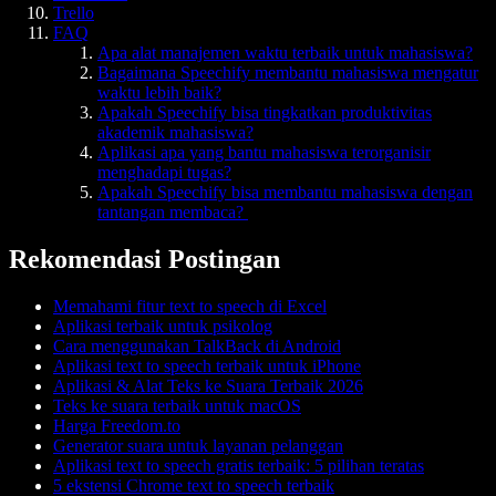
Trello
FAQ
Apa alat manajemen waktu terbaik untuk mahasiswa?
Bagaimana Speechify membantu mahasiswa mengatur
waktu lebih baik?
Apakah Speechify bisa tingkatkan produktivitas
akademik mahasiswa?
Aplikasi apa yang bantu mahasiswa terorganisir
menghadapi tugas?
Apakah Speechify bisa membantu mahasiswa dengan
tantangan membaca?
Rekomendasi Postingan
Memahami fitur text to speech di Excel
Aplikasi terbaik untuk psikolog
Cara menggunakan TalkBack di Android
Aplikasi text to speech terbaik untuk iPhone
Aplikasi & Alat Teks ke Suara Terbaik 2026
Teks ke suara terbaik untuk macOS
Harga Freedom.to
Generator suara untuk layanan pelanggan
Aplikasi text to speech gratis terbaik: 5 pilihan teratas
5 ekstensi Chrome text to speech terbaik