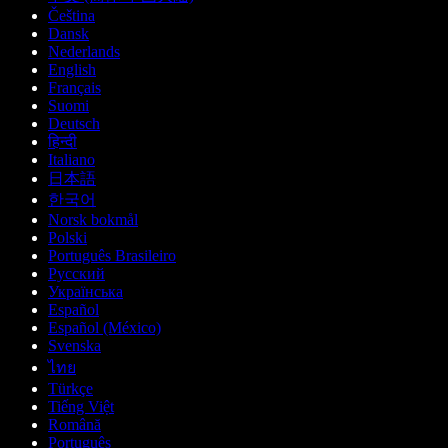
Čeština
Dansk
Nederlands
English
Français
Suomi
Deutsch
हिन्दी
Italiano
日本語
한국어
Norsk bokmål
Polski
Português Brasileiro
Русский
Українська
Español
Español (México)
Svenska
ไทย
Türkçe
Tiếng Việt
Română
Português