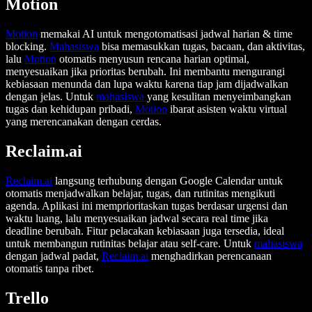
Motion
Motion
memakai AI untuk mengotomatisasi jadwal harian & time
blocking.
Mahasiswa
bisa memasukkan tugas, bacaan, dan aktivitas,
lalu
Motion
otomatis menyusun rencana harian optimal,
menyesuaikan jika prioritas berubah. Ini membantu mengurangi
kebiasaan menunda dan lupa waktu karena tiap jam dijadwalkan
dengan jelas. Untuk
mahasiswa
yang kesulitan menyeimbangkan
tugas dan kehidupan pribadi,
Motion
ibarat asisten waktu virtual
yang merencanakan dengan cerdas.
Reclaim.ai
Reclaim.ai
langsung terhubung dengan Google Calendar untuk
otomatis menjadwalkan belajar, tugas, dan rutinitas mengikuti
agenda. Aplikasi ini memprioritaskan tugas berdasar urgensi dan
waktu luang, lalu menyesuaikan jadwal secara real time jika
deadline berubah. Fitur pelacakan kebiasaan juga tersedia, ideal
untuk membangun rutinitas belajar atau self-care. Untuk
mahasiswa
dengan jadwal padat,
Reclaim.ai
menghadirkan perencanaan
otomatis tanpa ribet.
Trello