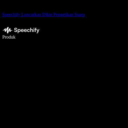
Speechify Luncurkan Dikte Pengetikan Suara
Menulis 5× lebih cepat dengan dikte suara
Produk
Pelajari lebih lanjut