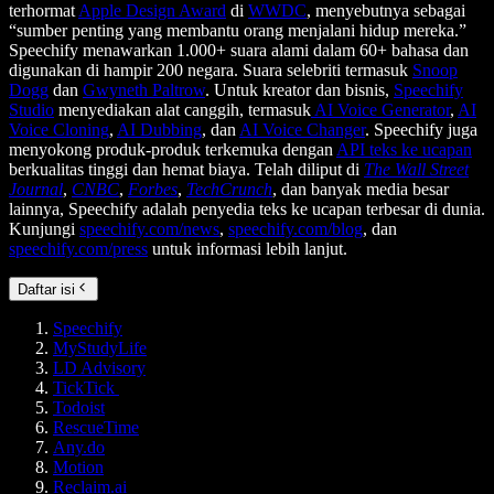
terhormat
Apple Design Award
di
WWDC
, menyebutnya sebagai
“sumber penting yang membantu orang menjalani hidup mereka.”
Speechify menawarkan 1.000+ suara alami dalam 60+ bahasa dan
digunakan di hampir 200 negara. Suara selebriti termasuk
Snoop
Dogg
dan
Gwyneth Paltrow
. Untuk kreator dan bisnis,
Speechify
Studio
menyediakan alat canggih, termasuk
AI Voice Generator
,
AI
Voice Cloning
,
AI Dubbing
, dan
AI Voice Changer
. Speechify juga
menyokong produk-produk terkemuka dengan
API teks ke ucapan
berkualitas tinggi dan hemat biaya. Telah diliput di
The Wall Street
Journal
,
CNBC
,
Forbes
,
TechCrunch
, dan banyak media besar
lainnya, Speechify adalah penyedia teks ke ucapan terbesar di dunia.
Kunjungi
speechify.com/news
,
speechify.com/blog
, dan
speechify.com/press
untuk informasi lebih lanjut.
Daftar isi
Speechify
MyStudyLife
LD Advisory
TickTick
Todoist
RescueTime
Any.do
Motion
Reclaim.ai