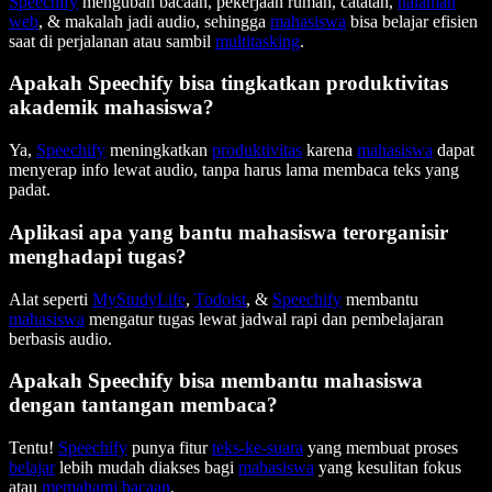
Speechify
mengubah bacaan, pekerjaan rumah, catatan,
halaman
web
, & makalah jadi audio, sehingga
mahasiswa
bisa belajar efisien
saat di perjalanan atau sambil
multitasking
.
Apakah Speechify bisa tingkatkan produktivitas
akademik mahasiswa?
Ya,
Speechify
meningkatkan
produktivitas
karena
mahasiswa
dapat
menyerap info lewat audio, tanpa harus lama membaca teks yang
padat.
Aplikasi apa yang bantu mahasiswa terorganisir
menghadapi tugas?
Alat seperti
MyStudyLife
,
Todoist
, &
Speechify
membantu
mahasiswa
mengatur tugas lewat jadwal rapi dan pembelajaran
berbasis audio.
Apakah Speechify bisa membantu mahasiswa
dengan tantangan membaca?
Tentu!
Speechify
punya fitur
teks-ke-suara
yang membuat proses
belajar
lebih mudah diakses bagi
mahasiswa
yang kesulitan fokus
atau
memahami bacaan
.