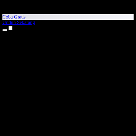
Coba Gratis
Unduh Sekarang
Produk
Teks ke Suara
Aplikasi iPhone & iPad
Aplikasi Android
Ekstensi Chrome
Ekstensi Edge
Aplikasi Web
Aplikasi Mac
Aplikasi Windows