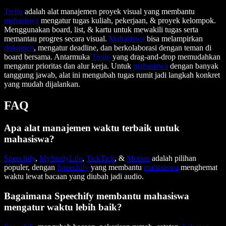
Trello
adalah alat manajemen proyek visual yang membantu
mahasiswa
mengatur tugas kuliah, pekerjaan, & proyek kelompok.
Menggunakan board, list, & kartu untuk mewakili tugas serta
memantau progres secara visual.
Mahasiswa
bisa melampirkan
dokumen
, mengatur deadline, dan berkolaborasi dengan teman di
board bersama. Antarmuka
Trello
yang drag-and-drop memudahkan
mengatur prioritas dan alur kerja. Untuk
mahasiswa
dengan banyak
tanggung jawab, alat ini mengubah tugas rumit jadi langkah konkret
yang mudah dijalankan.
FAQ
Apa alat manajemen waktu terbaik untuk
mahasiswa?
Speechify
,
MyStudyLife
,
TickTick
, &
Motion
adalah pilihan
populer, dengan
Speechify
yang membantu
mahasiswa
menghemat
waktu lewat bacaan yang diubah jadi audio.
Bagaimana Speechify membantu mahasiswa
mengatur waktu lebih baik?