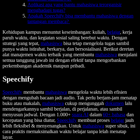
Aplikasi apa yang bantu mahasiswa terorganisir
menghadapi tugas?
Apakah Speechify bisa membantu mahasiswa dengan
tantangan membaca?
Kehidupan kampus menuntut keseimbangan: kuliah,
belajar
, kerja
paruh waktu, dan kegiatan sosial saling berebut waktu. Dengan
strategi yang tepat,
mahasiswa
bisa tetap mengelola tugas sambil
punya waktu istirahat, berkarya, dan bersosialisasi. Berikut deretan
alat manajemen waktu terbaik yang membantu
mahasiswa
menjalani
semua tanggung jawab ini dengan efektif tanpa mengorbankan
perkembangan akademik maupun pribadi.
Speechify
Speechify
membantu
mahasiswa
mengelola waktu lebih efisien
dengan mengubah bacaan jadi audio. Tak perlu berjam-jam menatap
buku atau makalah,
mahasiswa
cukup mengunggah
dokumen
lalu
mendengarkannya sambil berjalan, di perjalanan, atau sambil
menyusun jadwal. Dengan 1.000+
suara AI
dalam
60+ bahasa
dan
kecepatan yang bisa diatur,
Speechify
membuat proses
belajar
jauh
lebih fleksibel & menyenangkan. Untuk
mahasiswa
super sibuk, ini
cara praktis memaksimalkan waktu belajar tanpa lelah menatap
layar.