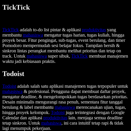
TickTick
TickTick
adalah to-do list pintar & aplikasi
produktivitas
yang
membantu
mahasiswa
mengatur tugas harian, tugas kuliah, hingga
proyek besar. Fitur pengingat, sub-tugas, event berulang, dan timer
Pomodoro mempermudah sesi belajar fokus. Tampilan bersih &
sinkron lintas perangkat membantu melihat prioritas dan tetap on
track. Untuk
mahasiswa
super sibuk,
TickTick
membuat manajemen
waktu jadi kebiasaan praktis.
Todoist
Todoist
adalah salah satu aplikasi manajemen tugas terpopuler untuk
mahasiswa
& profesional. Pengguna dapat membuat daftar proyek,
mengatur deadline, & mengelompokkan tugas berdasarkan prioritas.
Desain minimalis mengurangi rasa penuh, sementara fitur tanggal
berulang & label membantu
mahasiswa
merencanakan ujian, tugas,
hingga proyek kelompok.
Todoist
juga terintegrasi dengan Google
Calendar dan aplikasi
produktivitas
lain, menjaga semua deadline
tetap sinkron. Untuk
mahasiswa
, ini cara intuitif tetap rapi & tidak
lagi menumpuk pekerjaan.