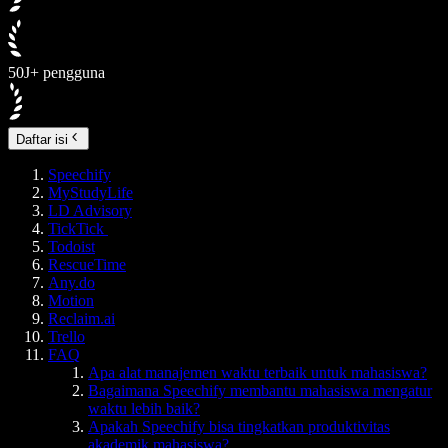
50J+ pengguna
Daftar isi
Speechify
MyStudyLife
LD Advisory
TickTick
Todoist
RescueTime
Any.do
Motion
Reclaim.ai
Trello
FAQ
Apa alat manajemen waktu terbaik untuk mahasiswa?
Bagaimana Speechify membantu mahasiswa mengatur
waktu lebih baik?
Apakah Speechify bisa tingkatkan produktivitas
akademik mahasiswa?