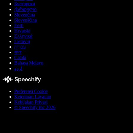
Български
ქართული
Slovenčina
Slovenščina
Eesti
Hrvatski
Ελληνικά
Lietuvių
עברית
বাংলা
Català
Bahasa Melayu
اردو
Preferensi Cookie
Ketentuan Layanan
Kebijakan Privasi
© Speechify Inc 2026