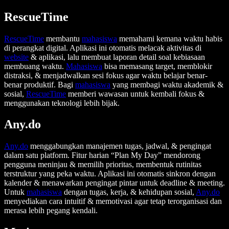
RescueTime
RescueTime
membantu
mahasiswa
memahami kemana waktu habis
di perangkat digital. Aplikasi ini otomatis melacak aktivitas di
website
& aplikasi, lalu membuat laporan detail soal kebiasaan
membuang waktu.
Mahasiswa
bisa memasang target, memblokir
distraksi, & menjadwalkan sesi fokus agar waktu belajar benar-
benar produktif. Bagi
mahasiswa
yang membagi waktu akademik &
sosial,
RescueTime
memberi wawasan untuk kembali fokus &
menggunakan teknologi lebih bijak.
Any.do
Any.do
menggabungkan manajemen tugas, jadwal, & pengingat
dalam satu platform. Fitur harian “Plan My Day” mendorong
pengguna meninjau & memilih prioritas, membentuk rutinitas
terstruktur yang peka waktu. Aplikasi ini otomatis sinkron dengan
kalender & menawarkan pengingat pintar untuk deadline & meeting.
Untuk
mahasiswa
dengan tugas, kerja, & kehidupan sosial,
Any.do
menyediakan cara intuitif & memotivasi agar tetap terorganisasi dan
merasa lebih pegang kendali.