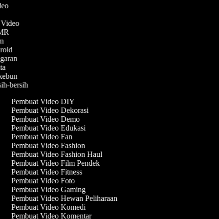
ideo
n Video
ASMR
am
droid
ggaran
ita
rkebun
sih-bersih
Pembuat Video DIY
Pembuat Video Dekorasi
Pembuat Video Demo
Pembuat Video Edukasi
Pembuat Video Fan
Pembuat Video Fashion
Pembuat Video Fashion Haul
Pembuat Video Film Pendek
Pembuat Video Fitness
Pembuat Video Foto
Pembuat Video Gaming
Pembuat Video Hewan Peliharaan
Pembuat Video Komedi
Pembuat Video Komentar