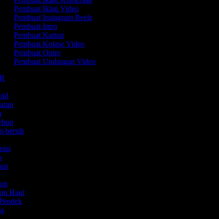
Pembuat Iklan Video
Pembuat Instagram Reels
Pembuat Intro
Pembuat Kartun
Pembuat Kolase Video
Pembuat Outro
Pembuat Undangan Video
MR
m
roid
garan
ta
kebun
ih-bersih
rasi
mo
kasi
ion
ion Haul
m Pendek
ess