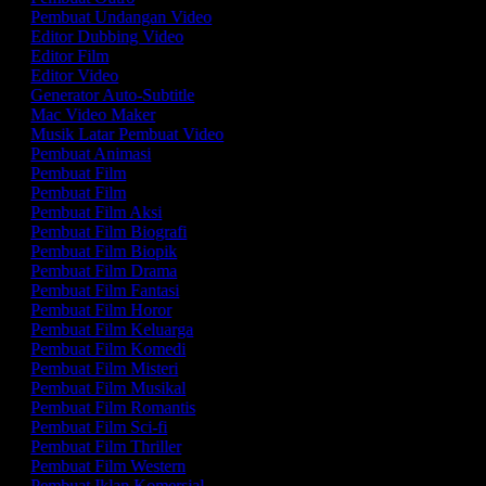
Pembuat Undangan Video
Editor Dubbing Video
Editor Film
Editor Video
Generator Auto-Subtitle
Mac Video Maker
Musik Latar Pembuat Video
Pembuat Animasi
Pembuat Film
Pembuat Film
Pembuat Film Aksi
Pembuat Film Biografi
Pembuat Film Biopik
Pembuat Film Drama
Pembuat Film Fantasi
Pembuat Film Horor
Pembuat Film Keluarga
Pembuat Film Komedi
Pembuat Film Misteri
Pembuat Film Musikal
Pembuat Film Romantis
Pembuat Film Sci-fi
Pembuat Film Thriller
Pembuat Film Western
Pembuat Iklan Komersial