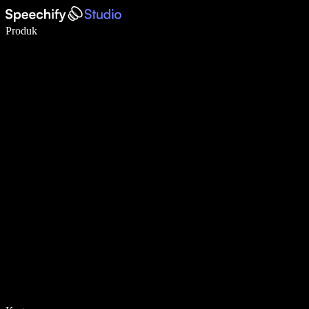
Menulis 5× lebih cepat dengan dikte suara
Produk
Pelajari lebih lanjut