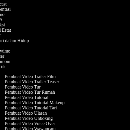
dcast
sentasi
romo
Q&A
aksi
l Estat
ir
hari dalam Hidup
ni
rytime
aser
stimoni
kTok
Pembuat Video Trailer Film
Pembuat Video Trailer Teaser
Pembuat Video Tur
Pembuat Video Tur Rumah
Pembuat Video Tutorial
Pembuat Video Tutorial Makeup
Pembuat Video Tutorial Tari
Pembuat Video Ulasan
Pembuat Video Unboxing
Pembuat Video Voice Over
Pembuat Video Wawancara