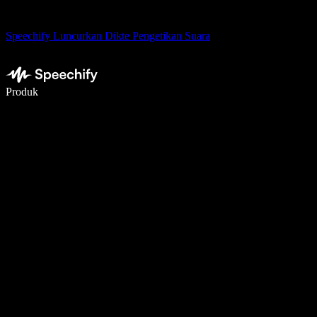
Speechify Luncurkan Dikte Pengetikan Suara
Menulis 5× lebih cepat dengan dikte suara
Produk
Pelajari lebih lanjut