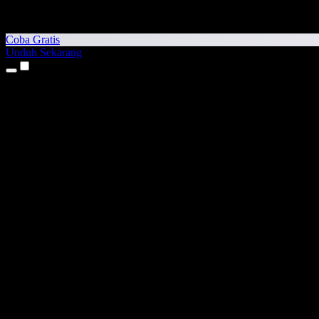
Coba Gratis
Unduh Sekarang
Produk
Teks ke Suara
Aplikasi iPhone & iPad
Aplikasi Android
Ekstensi Chrome
Ekstensi Edge
Aplikasi Web
Aplikasi Mac
Aplikasi Windows