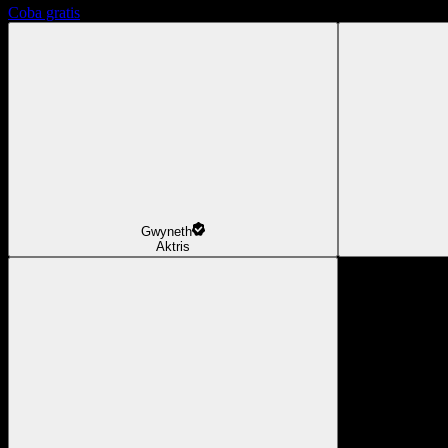
Coba gratis
Gwyneth
Aktris