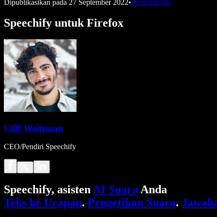
Dipublikasikan pada
27 September 2022
•
Produktivitas
Speechify untuk Firefox
Cliff Weitzman
CEO/Pendiri Speechify
Speechify, asisten
AI Suara
Anda
Teks ke Ucapan
.
Pengetikan Suara
.
Jawaba