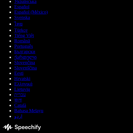
Українська
Español
Español (México)
Svenska
ไทย
Türkçe
Tiếng Việt
Română
Português
Български
ქართული
Slovenčina
Slovenščina
Eesti
Hrvatski
Ελληνικά
Lietuvių
עברית
বাংলা
Català
Bahasa Melayu
اردو