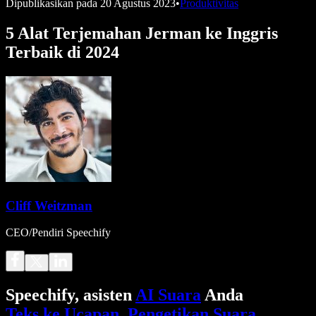
Dipublikasikan pada
20 Agustus 2023
•
Produktivitas
5 Alat Terjemahan Jerman ke Inggris
Terbaik di 2024
Cliff Weitzman
CEO/Pendiri Speechify
Speechify, asisten
AI Suara
Anda
Teks ke Ucapan
.
Pengetikan Suara
.