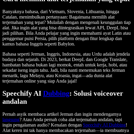
Banyaknya bahasa, dari Vietnam, Slovenia, Lithuania, hingga
Catalan, menimbulkan pertanyaan: Bagaimana memilih alat
terjemahan yang tepat? Mulailah dengan mengenali keunggulan tiap
alat. Jika ingin alat yang bisa diintegrasikan lewat API, DeepL bisa
jadi pilihan. Bila Anda pelajar yang ingin memahami ayat Latin atau
penggemar puisi Persia, pilih platform dengan fitur lengkap dan
kamus bahasa Inggris seperti Babylon.
Bahasa seperti Jerman, Inggris, Indonesia, atau Urdu adalah jendela
budaya dan sejarah. Di 2023, berkat DeepL dan Google Translate,
hambatan bahasa bukan lagi momok, entah untuk kerja, hobi, atau
sekadar iseng ingin tahu. Jadi, bila nanti menemukan teks Jerman
menarik, lagu Melayu, atau Kroasia, ingat—ada dunia alat
terjemahan online yang siap Anda jajal!
Speechify AI
Dubbing
: Solusi voiceover
andalan
Pernah asyik membaca artikel Jerman dan ingin mendengarnya
langsung
? Atau Anda pernah coba alat terjemahan andalan, tapi
ingin pengalaman audio? Kenalan dengan
Speechify AI Dubbing
!
Alat keren ini tak hanya membacakan terjemahan—ia membuatnya