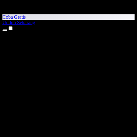
Coba Gratis
Unduh Sekarang
Produk
Teks ke Suara
Aplikasi iPhone & iPad
Aplikasi Android
Ekstensi Chrome
Ekstensi Edge
Aplikasi Web
Aplikasi Mac
Aplikasi Windows