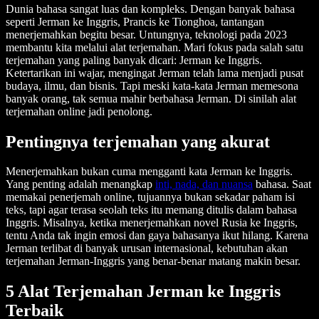
Dunia bahasa sangat luas dan kompleks. Dengan banyak bahasa
seperti Jerman ke Inggris, Prancis ke Tionghoa, tantangan
menerjemahkan begitu besar. Untungnya, teknologi pada 2023
membantu kita melalui alat terjemahan. Mari fokus pada salah satu
terjemahan yang paling banyak dicari: Jerman ke Inggris.
Ketertarikan ini wajar, mengingat Jerman telah lama menjadi pusat
budaya, ilmu, dan bisnis. Tapi meski kata-kata Jerman memesona
banyak orang, tak semua mahir berbahasa Jerman. Di sinilah alat
terjemahan online jadi penolong.
Pentingnya terjemahan yang akurat
Menerjemahkan bukan cuma mengganti kata Jerman ke Inggris.
Yang penting adalah menangkap
inti, nada, dan nuansa
bahasa. Saat
memakai penerjemah online, tujuannya bukan sekadar paham isi
teks, tapi agar terasa seolah teks itu memang ditulis dalam bahasa
Inggris. Misalnya, ketika menerjemahkan novel Rusia ke Inggris,
tentu Anda tak ingin emosi dan gaya bahasanya ikut hilang. Karena
Jerman terlibat di banyak urusan internasional, kebutuhan akan
terjemahan Jerman-Inggris yang benar-benar matang makin besar.
5 Alat Terjemahan Jerman ke Inggris
Terbaik