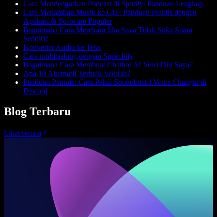
Cara Mendengarkan Podcast di Spotify: Panduan Lengkap
Cara Menambah Musik ke GIF: Panduan Praktis dengan
Aplikasi & Software Populer
Bagaimana Cara Merekam Jika Saya Tidak Suka Suara
Sendiri?
Konverter Audio ke Teks
Cara multitasking dengan Speechify
Bagaimana Cara Membuat Chatbot AI Versi Diri Saya?
Apa 10 Alternatif Terbaik Veed.io?
Panduan Pemula: Cara Pakai Soundboard Voice Changer di
Discord
Blog Terbaru
Lihat semua