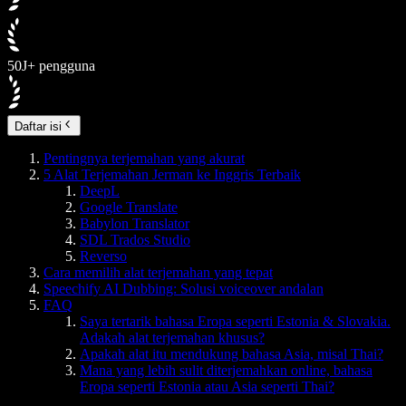
50J+ pengguna
Daftar isi
Pentingnya terjemahan yang akurat
5 Alat Terjemahan Jerman ke Inggris Terbaik
DeepL
Google Translate
Babylon Translator
SDL Trados Studio
Reverso
Cara memilih alat terjemahan yang tepat
Speechify AI Dubbing: Solusi voiceover andalan
FAQ
Saya tertarik bahasa Eropa seperti Estonia & Slovakia.
Adakah alat terjemahan khusus?
Apakah alat itu mendukung bahasa Asia, misal Thai?
Mana yang lebih sulit diterjemahkan online, bahasa
Eropa seperti Estonia atau Asia seperti Thai?