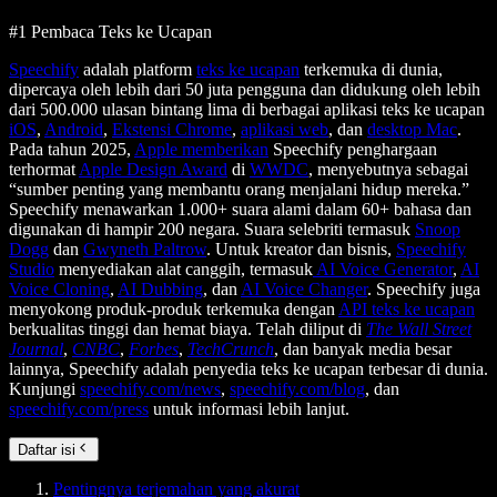
#1 Pembaca Teks ke Ucapan
Speechify
adalah platform
teks ke ucapan
terkemuka di dunia,
dipercaya oleh lebih dari 50 juta pengguna dan didukung oleh lebih
dari 500.000 ulasan bintang lima di berbagai aplikasi teks ke ucapan
iOS
,
Android
,
Ekstensi Chrome
,
aplikasi web
, dan
desktop Mac
.
Pada tahun 2025,
Apple memberikan
Speechify penghargaan
terhormat
Apple Design Award
di
WWDC
, menyebutnya sebagai
“sumber penting yang membantu orang menjalani hidup mereka.”
Speechify menawarkan 1.000+ suara alami dalam 60+ bahasa dan
digunakan di hampir 200 negara. Suara selebriti termasuk
Snoop
Dogg
dan
Gwyneth Paltrow
. Untuk kreator dan bisnis,
Speechify
Studio
menyediakan alat canggih, termasuk
AI Voice Generator
,
AI
Voice Cloning
,
AI Dubbing
, dan
AI Voice Changer
. Speechify juga
menyokong produk-produk terkemuka dengan
API teks ke ucapan
berkualitas tinggi dan hemat biaya. Telah diliput di
The Wall Street
Journal
,
CNBC
,
Forbes
,
TechCrunch
, dan banyak media besar
lainnya, Speechify adalah penyedia teks ke ucapan terbesar di dunia.
Kunjungi
speechify.com/news
,
speechify.com/blog
, dan
speechify.com/press
untuk informasi lebih lanjut.
Daftar isi
Pentingnya terjemahan yang akurat