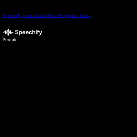
Speechify Luncurkan Dikte Pengetikan Suara
Menulis 5× lebih cepat dengan dikte suara
Produk
Pelajari lebih lanjut