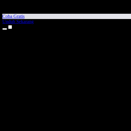
Coba Gratis
Unduh Sekarang
Produk
Teks ke Suara
Aplikasi iPhone & iPad
Aplikasi Android
Ekstensi Chrome
Ekstensi Edge
Aplikasi Web
Aplikasi Mac
Aplikasi Windows