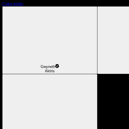
Coba gratis
Gwyneth
Aktris