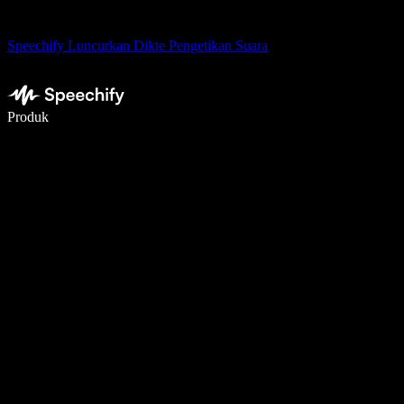
Speechify Luncurkan Dikte Pengetikan Suara
Menulis 5× lebih cepat dengan dikte suara
Produk
Pelajari lebih lanjut