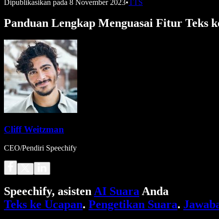
Dipublikasikan pada
8 November 2023
•
TTS
Panduan Lengkap Menguasai Fitur Teks k
Cliff Weitzman
CEO/Pendiri Speechify
Speechify, asisten
AI Suara
Anda
Teks ke Ucapan
.
Pengetikan Suara
.
Jawaba