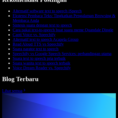
Alternatif software text to speech iSpeech
Ekstensi Pembaca Teks: Tingkatkan Pengalaman Browsing &
Membaca Anda
Sintesis suara dengan text to speech
Cara pakai text-to-speech buat suara meme Quandale Dingle
Capti Voice vs. Speechify
Alternatif text to speech Acapela Group
Read Aloud TTS vs Speechify
Suara narator text to speech
Speechify vs Google Speech Services: perbandingan utama
Suara text to speech pria terbaik
Suara wanita text to speech terbaik
Voice Dream Reader vs. Speechify
Blog Terbaru
Lihat semua