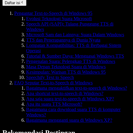
Daftar isi
Pengantar Text-to-Speech di Windows 95
Evolusi Teknologi Suara Microsoft
Speech API (SAPI): Tulang Punggung TTS di
Windows
Microsoft Sam dan Lainnya: Suara Dalam Windows
TTS dan Penerapannya di Dunia Nyata
Lompatan Kompatibilitas: TTS di Berbagai Sistem
Operasi
Tutorial & Sumber Daya: Menguasai Windows TTS
Pengenalan Suara: Pelengkap TTS di Windows
Masa Depan Teknologi Suara di Windows
Kesimpulan: Warisan TTS di Windows 95
Speechify Text to Speech
FAQ Seputar Text-to-Speech di Windows
Bagaimana mengaktifkan text-to-speech di Windows?
Apa shortcut text-to-speech di Windows?
Apa saja suara text-to-speech di Windows XP?
Apa itu suara TTS Microsoft?
Bagaimana cara download suara TTS di komputer
Windows?
Bagaimana mengganti suara di Windows XP?
Rekomendasi Postingan