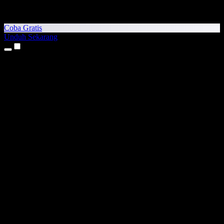
Coba Gratis
Unduh Sekarang
Produk
Teks ke Suara
Aplikasi iPhone & iPad
Aplikasi Android
Ekstensi Chrome
Ekstensi Edge
Aplikasi Web
Aplikasi Mac
Aplikasi Windows