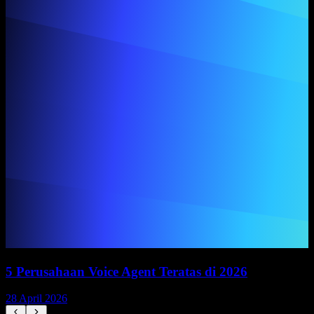
5 Perusahaan Voice Agent Teratas di 2026
28 April 2026
1