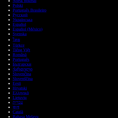
Norsk bokmål
Polski
Português Brasileiro
Русский
Українська
Español
Español (México)
Svenska
ไทย
Türkçe
Tiếng Việt
Română
Português
Български
ქართული
Slovenčina
Slovenščina
Eesti
Hrvatski
Ελληνικά
Lietuvių
עברית
বাংলা
Català
Bahasa Melayu