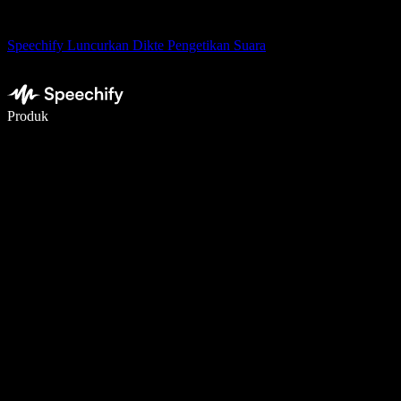
Speechify Luncurkan Dikte Pengetikan Suara
Menulis 5× lebih cepat dengan dikte suara
Produk
Pelajari lebih lanjut