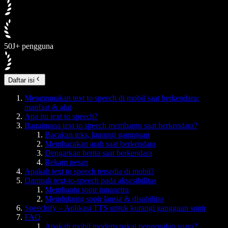
50J+ pengguna
Daftar isi
Menggunakan text to speech di mobil saat berkendara:
manfaat & alat
Apa itu text to speech?
Bagaimana text to speech membantu saat berkendara?
Bacakan teks, kurangi gangguan
Membacakan arah saat berkendara
Dengarkan berita saat berkendara
Rekam pesan
Apakah text to speech tersedia di mobil?
Dampak text-to-speech pada aksesibilitas
Membantu sopir tunanetra
Mendukung sopir lansia & disabilitas
Speechify – Aplikasi TTS untuk kurangi gangguan sopir
FAQ
Apakah mobil modern pakai pengenalan suara?