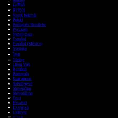
日本語
한국어
Norsk bokmål
Polski
Português Brasileiro
Русский
Українська
Español
Español (México)
Svenska
ไทย
Türkçe
Tiếng Việt
Română
Português
Български
ქართული
Slovenčina
Slovenščina
Eesti
Hrvatski
Ελληνικά
Lietuvių
עברית