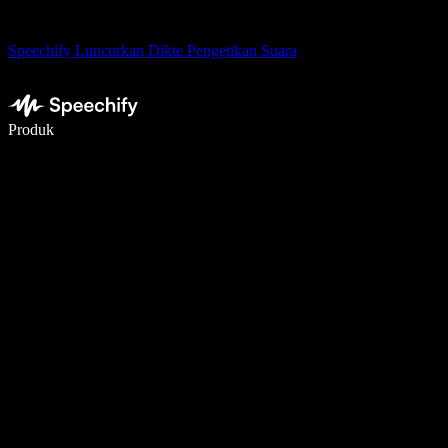
Speechify Luncurkan Dikte Pengetikan Suara
Menulis 5× lebih cepat dengan dikte suara
Produk
Pelajari lebih lanjut