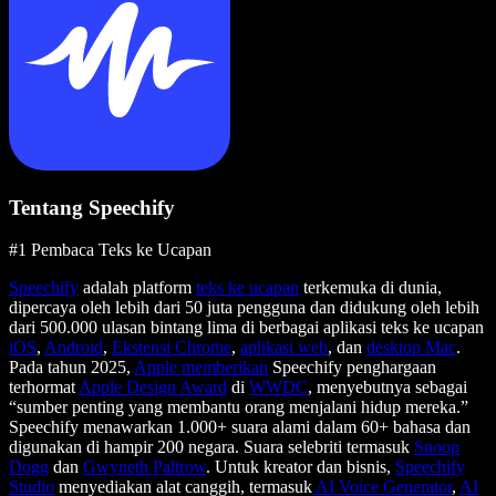
Tentang Speechify
#1 Pembaca Teks ke Ucapan
Speechify
adalah platform
teks ke ucapan
terkemuka di dunia,
dipercaya oleh lebih dari 50 juta pengguna dan didukung oleh lebih
dari 500.000 ulasan bintang lima di berbagai aplikasi teks ke ucapan
iOS
,
Android
,
Ekstensi Chrome
,
aplikasi web
, dan
desktop Mac
.
Pada tahun 2025,
Apple memberikan
Speechify penghargaan
terhormat
Apple Design Award
di
WWDC
, menyebutnya sebagai
“sumber penting yang membantu orang menjalani hidup mereka.”
Speechify menawarkan 1.000+ suara alami dalam 60+ bahasa dan
digunakan di hampir 200 negara. Suara selebriti termasuk
Snoop
Dogg
dan
Gwyneth Paltrow
. Untuk kreator dan bisnis,
Speechify
Studio
menyediakan alat canggih, termasuk
AI Voice Generator
,
AI