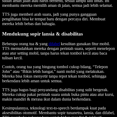
sudah aman jalan atau harus berhenti, sesuai lampu lalu lintas. Ini
membantu mereka memilih aman di jalan, semua jadi lebih selamat.
TTS juga memberi arah suara, jadi yang punya gangguan
penglihatan bisa ke tempat baru dengan percaya diri. Membuat
mereka lebih bebas dan bahagia.
Mendukung sopir lansia & disabilitas
Beberapa orang tua & yang
difabel
kesulitan gunakan fitur mobil.
TTS memudahkan mereka dengan perintah suara, seperti menelepon
atau atur setting mobil, tanpa harus tekan tombol kecil atau baca
tulisan kecil.
Contoh, orang tua yang bingung tombol cukup bilang, “Telepon
John” atau “Bikin lebih hangat,” nanti mobil yang melakukan.
Mereka bisa fokus menyetir tanpa repot tekan tombol, sehingga
berkendara lebih aman untuk semua.
TTS juga bagus bagi penyandang disabilitas yang sulit bergerak.
Mereka cukup pakai perintah suara untuk buka pintu atau atur kursi,
makin mandiri & merasa ikut dalam dunia berkendara.
Kesimpulannya, teknologi text-to-speech berdampak kuat pada
aksesibilitas otomotif. Membantu sopir tunanetra, lansia, dan difabel,