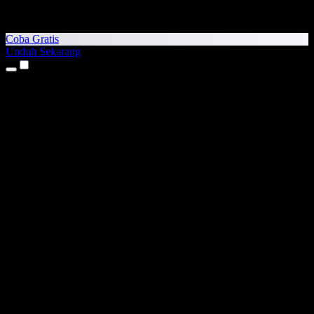
Coba Gratis
Unduh Sekarang
Produk
Teks ke Suara
Aplikasi iPhone & iPad
Aplikasi Android
Ekstensi Chrome
Ekstensi Edge
Aplikasi Web
Aplikasi Mac
Aplikasi Windows