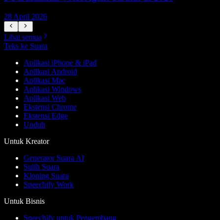
28 April 2026
1
Lihat semua
Teks ke Suara
Aplikasi iPhone & iPad
Aplikasi Android
Aplikasi Mac
Aplikasi Windows
Aplikasi Web
Ekstensi Chrome
Ekstensi Edge
Unduh
Untuk Kreator
Generator Suara AI
Sulih Suara
Kloning Suara
Speechify Work
Untuk Bisnis
Speechify untuk Pengembang