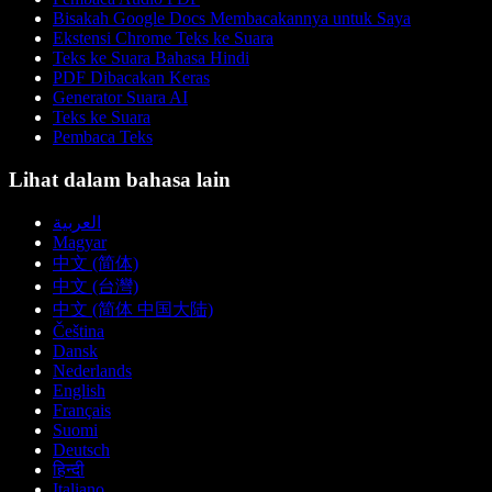
Bisakah Google Docs Membacakannya untuk Saya
Ekstensi Chrome Teks ke Suara
Teks ke Suara Bahasa Hindi
PDF Dibacakan Keras
Generator Suara AI
Teks ke Suara
Pembaca Teks
Lihat dalam bahasa lain
العربية
Magyar
中文 (简体)
中文 (台灣)
中文 (简体 中国大陆)
Čeština
Dansk
Nederlands
English
Français
Suomi
Deutsch
हिन्दी
Italiano