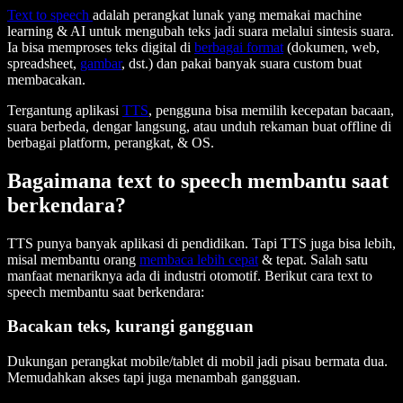
Text to speech
adalah perangkat lunak yang memakai machine
learning & AI untuk mengubah teks jadi suara melalui sintesis suara.
Ia bisa memproses teks digital di
berbagai format
(dokumen, web,
spreadsheet,
gambar
, dst.) dan pakai banyak suara custom buat
membacakan.
Tergantung aplikasi
TTS
, pengguna bisa memilih kecepatan bacaan,
suara berbeda, dengar langsung, atau unduh rekaman buat offline di
berbagai platform, perangkat, & OS.
Bagaimana text to speech membantu saat
berkendara?
TTS punya banyak aplikasi di pendidikan. Tapi TTS juga bisa lebih,
misal membantu orang
membaca lebih cepat
& tepat. Salah satu
manfaat menariknya ada di industri otomotif. Berikut cara text to
speech membantu saat berkendara:
Bacakan teks, kurangi gangguan
Dukungan perangkat mobile/tablet di mobil jadi pisau bermata dua.
Memudahkan akses tapi juga menambah gangguan.