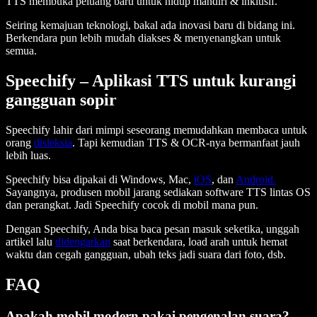
TTS membuka peluang baru untuk hidup mandiri & inklusif.
Seiring kemajuan teknologi, bakal ada inovasi baru di bidang ini.
Berkendara pun lebih mudah diakses & menyenangkan untuk
semua.
Speechify – Aplikasi TTS untuk kurangi
gangguan sopir
Speechify lahir dari mimpi seseorang memudahkan membaca untuk
orang
disleksia
. Tapi kemudian TTS & OCR-nya bermanfaat jauh
lebih luas.
Speechify bisa dipakai di Windows, Mac,
iOS
, dan
Android.
Sayangnya, produsen mobil jarang sediakan software TTS lintas OS
dan perangkat. Jadi Speechify cocok di mobil mana pun.
Dengan Speechify, Anda bisa baca pesan masuk seketika, unggah
artikel lalu
didengarkan
saat berkendara, load arah untuk hemat
waktu dan cegah gangguan, ubah teks jadi suara dari foto, dsb.
FAQ
Apakah mobil modern pakai pengenalan suara?