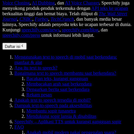
Voice Cloning
,
AI Dubbing
, dan
AI Voice Changer
. Speechify juga
menyokong produk-produk terkemuka dengan
API teks ke ucapan
berkualitas tinggi dan hemat biaya. Telah diliput di
The Wall Street
Journal
,
CNBC
,
Forbes
,
TechCrunch
, dan banyak media besar
lainnya, Speechify adalah penyedia teks ke ucapan terbesar di dunia.
Kunjungi
speechify.com/news
,
speechify.com/blog
, dan
speechify.com/press
untuk informasi lebih lanjut.
Daftar isi
Menggunakan text to speech di mobil saat berkendara:
manfaat & alat
Apa itu text to speech?
Bagaimana text to speech membantu saat berkendara?
Bacakan teks, kurangi gangguan
Membacakan arah saat berkendara
Dengarkan berita saat berkendara
Rekam pesan
Apakah text to speech tersedia di mobil?
Dampak text-to-speech pada aksesibilitas
Membantu sopir tunanetra
Mendukung sopir lansia & disabilitas
Speechify – Aplikasi TTS untuk kurangi gangguan sopir
FAQ
Apakah mobil modern pakai pengenalan suara?