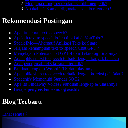
Mengapa orang berkendara sambil mengetik?
Apakah TTS aman digunakan saat berkendara?
Rekomendasi Postingan
Apa itu neural text to speech?
Apakah text to speech boleh dipakai di YouTube?
Speak4Me—Alternatif Aplikasi Teks ke Suara
Jelajahi kemampuan text-to-speech Chat GPT-4
Menjelajahi Potensi Chat GPT-4 dan Teknologi Suaranya
Apa aplikasi text to speech terbaik dengan banyak bahasa?
Apa penerjemah teks ke suara terbaik?
Panduan lengkap Woord TTS dan ulasannya
Apa aplikasi text to speech terbaik dengan koreksi pelafalan?
Speechify Memenuhi Standar SOC2
Apa itu Findaway Voices? Panduan lengkap & ulasannya
Berapa penghasilan teknolog asistif?
Blog Terbaru
Lihat semua