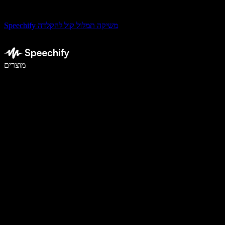
Speechify משיקה תמלול קול להקלדה
לכתוב פי 5 מהר יותר עם הכתבה קולית
מוצרים
למידע נוסף