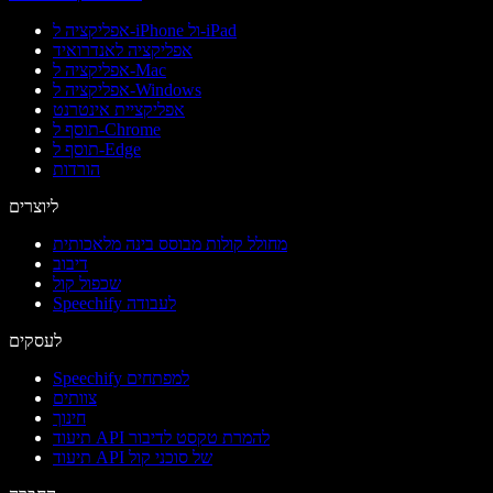
אפליקציה ל-iPhone ול-iPad
אפליקציה לאנדרואיד
אפליקציה ל-Mac
אפליקציה ל-Windows
אפליקציית אינטרנט
תוסף ל-Chrome
תוסף ל-Edge
הורדות
ליוצרים
מחולל קולות מבוסס בינה מלאכותית
דיבוב
שכפול קול
Speechify לעבודה
לעסקים
Speechify למפתחים
צוותים
חינוך
תיעוד API להמרת טקסט לדיבור
תיעוד API של סוכני קול