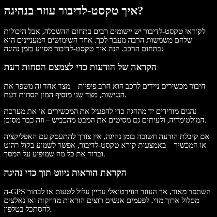
איך טקסט‑לדיבור עוזר בנהיגה?
לקוראי טקסט‑לדיבור יש יישומים רבים בתחום ההשכלה, אבל היכולות
שלהם משמשות הרבה מעבר לכך. אחד השימושים המעניינים הוא
בתחום הרכב. הנה איך טקסט‑לדיבור מסייע בזמן נהיגה:
הקראה של הודעות כדי לצמצם הסחות דעת
חיבור מכשירים ניידים לרכב הוא חרב פיפיות – מצד אחד זה משפר את
הנגישות, מצד שני מוסיף המון הסחות דעת.
נהגים מורידים יד מההגה כדי להפעיל את המכשירים או את מערכת
המולטימדיה, ולעיתים גם מסיטים את המבט מהכביש – וזה כבר מסוכן.
אם קיבלת הודעה חשובה בזמן נהיגה, אין צורך להתעסק עם האפליקציה
או המכשיר – באמצעות קורא טקסט‑לדיבור, אפשר לשמוע בקול רהוט
וברור את כל מה שמופיע על המסך.
הקראת הוראות ניווט תוך כדי נהיגה
ה-GPS השתפר מאוד, אך העוזר הווירטואלי עדיין עלול לטעות או לבחור
מסלול ארוך מדי. לפעמים אנשים רוצים הוראות מדויקות ואז נאלצים
להסתכל בטלפון.