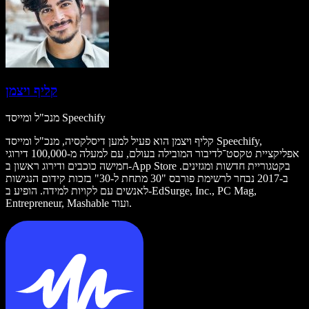
קליף ויצמן
מנכ"ל ומייסד Speechify
קליף ויצמן הוא פעיל למען דיסלקסיה, מנכ"ל ומייסד Speechify,
אפליקציית טקסט־לדיבור המובילה בעולם, עם למעלה מ-100,000 דירוגי
חמישה כוכבים ודירוג ראשון ב-App Store בקטגוריית חדשות ומגזינים.
ב-2017 נבחר לרשימת פורבס "30 מתחת ל-30" בזכות קידום הנגישות
לאנשים עם לקויות למידה. הופיע ב-EdSurge, Inc., PC Mag,
Entrepreneur, Mashable ועוד.