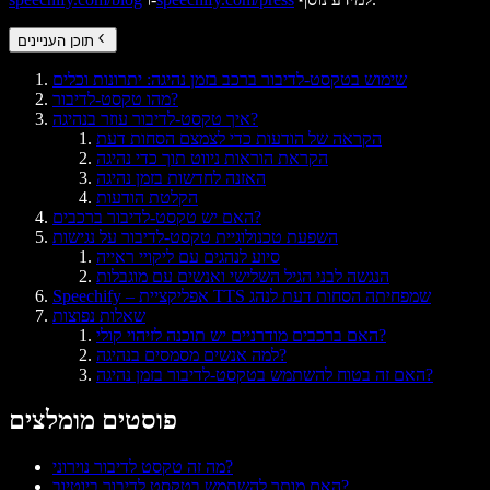
תוכן העניינים
שימוש בטקסט‑לדיבור ברכב בזמן נהיגה: יתרונות וכלים
מהו טקסט‑לדיבור?
איך טקסט‑לדיבור עוזר בנהיגה?
הקראה של הודעות כדי לצמצם הסחות דעת
הקראת הוראות ניווט תוך כדי נהיגה
האזנה לחדשות בזמן נהיגה
הקלטת הודעות
האם יש טקסט‑לדיבור ברכבים?
השפעת טכנולוגיית טקסט‑לדיבור על נגישות
סיוע לנהגים עם ליקויי ראייה
הנגשה לבני הגיל השלישי ואנשים עם מוגבלות
Speechify – אפליקציית TTS שמפחיתה הסחות דעת לנהג
שאלות נפוצות
האם ברכבים מודרניים יש תוכנה לזיהוי קולי?
למה אנשים מסמסים בנהיגה?
האם זה בטוח להשתמש בטקסט‑לדיבור בזמן נהיגה?
פוסטים מומלצים
מה זה טקסט לדיבור נוירוני?
האם מותר להשתמש בטקסט לדיבור ביוטיוב?