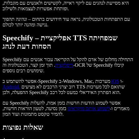
היא מסייעת לנהגים עם ליקוי ראייה, לקשישים ולאנשים עם מוגבלות,
ופותחת אפשרות לעצמאות ולשילוב.
עם התפתחות הטכנולוגיה, נראה עוד חידושים בתחום – ונהיגה תהפוך
נגישה ומהנה יותר לכולם.
Speechify – אפליקציית TTS שמפחיתה
הסחות דעת לנהג
Speechify התחילה מחלום של אדם להקל על הקריאה עבור אנשים עם
דיסלקציה
. תוך זמן קצר, הטכנולוגיה וה-OCR של Speechify קיבלו
שימושים רבים נוספים.
ו-
iOS
אפשר להשתמש ב-Speechify ב-Windows, Mac, מערכות
רוב יצרני הרכבים לא מציעים TTS שתואם לכל מערכות
Android.
ההפעלה, ולכן Speechify הוא הפתרון האידיאלי כמעט לכל רכב.
עם Speechify אפשר לשמוע הודעות חדשות בזמן אמת, להעלות
מאמרים ו-
לשמוע אותם מוקראים
בזמן נסיעה, לטעון הוראות חדשות,
להמיר טקסט מתמונות ועוד המון.
שאלות נפוצות