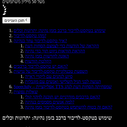
מעל 50 מיליון משתמשים
תוכן העניינים
שימוש בטקסט‑לדיבור ברכב בזמן נהיגה: יתרונות וכלים
מהו טקסט‑לדיבור?
איך טקסט‑לדיבור עוזר בנהיגה?
הקראה של הודעות כדי לצמצם הסחות דעת
הקראת הוראות ניווט תוך כדי נהיגה
האזנה לחדשות בזמן נהיגה
הקלטת הודעות
האם יש טקסט‑לדיבור ברכבים?
השפעת טכנולוגיית טקסט‑לדיבור על נגישות
סיוע לנהגים עם ליקויי ראייה
הנגשה לבני הגיל השלישי ואנשים עם מוגבלות
Speechify – אפליקציית TTS שמפחיתה הסחות דעת לנהג
שאלות נפוצות
האם ברכבים מודרניים יש תוכנה לזיהוי קולי?
למה אנשים מסמסים בנהיגה?
האם זה בטוח להשתמש בטקסט‑לדיבור בזמן נהיגה?
שימוש בטקסט‑לדיבור ברכב בזמן נהיגה: יתרונות וכלים