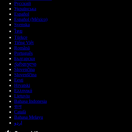
Русский
Українська
Español
Español (México)
Svenska
ไทย
Türkçe
Tiếng Việt
Română
Português
Български
ქართული
Slovenčina
Slovenščina
Eesti
Hrvatski
Ελληνικά
Lietuvių
Bahasa Indonesia
বাংলা
Català
Bahasa Melayu
اردو