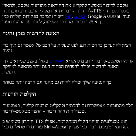
טקסט‑לדיבור מאפשר להקריא את ההוראות מהודעות טקסט, ולהאזין
להן דרך הדיבורית או רמקולי הרכב. רוב תוכנות ה-TTS כוללות גם זיהוי
Google Assistant ועוד.
Alexa,
,
Siri
דיבור ותמיכה בפקודות קוליות כמו
כך אפשר לבחור מהירות השמעה, לחזור על הודעות ועוד.
האזנה לחדשות בזמן נהיגה
רצית להתעדכן בחדשות רגע לפני שעלית על הכביש? אפשר גם תוך כדי
נהיגה.
קוראי הטקסט‑לדיבור יודעים להקריא
מאמרים
בקול, בקצב שמתאים לך.
האזנה לחדשות יכולה להפחית הסחות דעת יותר מהאזנה למוזיקה
רועשת.
כך הנסיעה שלך יכולה להיות גם מהנה וגם הרבה יותר בטוחה.
הקלטת הודעות
חלק מהתוכנות מאפשרות גם להכתיב ולהקליט הודעות קוליות, באמצעות
טכנולוגיית זיהוי דיבור – ההפך מטקסט‑לדיבור.
היתרון בשימוש ב-TTS הוא טכנולוגיית הזיהוי הקולי המתקדמת. אפילו
עוזרים וירטואליים כמו Siri ו-Alexa לא תמיד מבינים דיבור כמו שצריך.