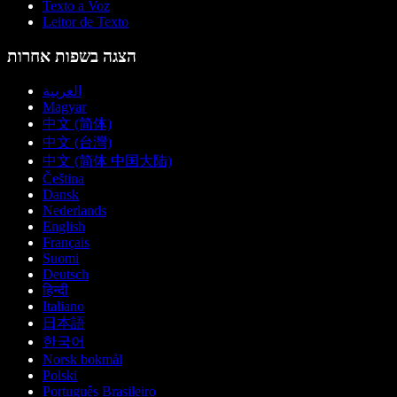
Texto a Voz
Leitor de Texto
הצגה בשפות אחרות
العربية
Magyar
中文 (简体)
中文 (台灣)
中文 (简体 中国大陆)
Čeština
Dansk
Nederlands
English
Français
Suomi
Deutsch
हिन्दी
Italiano
日本語
한국어
Norsk bokmål
Polski
Português Brasileiro