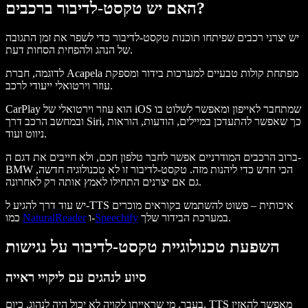
האם יש טקסט‑לדיבור ברכבים?
יש יצרני רכבים שפיתחו תוכנות טקסט‑לדיבור כדי לשפר את זמן התגובה
של הנהג ולהפחית הסחות דעת.
לדוגמה, חברת Acapela מפתחת קולות טבעיים למערכות בידור ומספקת
עוזר וירטואלי ייעודי לרכב.
CarPlay הוא עוזר וירטואלי של iOS שמתחבר לאייפון ומאפשר לשלוט בו
ובמחשב הרכב דרך Siri, כך שאפשר להתעדכן במיילים, הודעות, הוראות
ניווט ועוד.
ברוב הרכבים המודרניים אפשר לחבר טלפון חכם, ולא חייבים את דגם ה-
BMW הכי חדש כדי ליהנות מזה. טקסט‑לדיבור זו לא טכנולוגיה חדשה,
גם אם יצרנים התחילו לאמץ אותה רק לאחרונה.
יש עוד דרך להגיע ל-TTS איכותית – פשוט להשתמש בקוראים מוכרים
במערכת הבידור שלך.
Speechify
ו-
NaturalReader
כמו
השפעת טכנולוגיית טקסט‑לדיבור על נגישות
סיוע לנהגים עם ליקויי ראייה
בעבר, מי שראייתו לקויה לא יכול היה לנהוג. כיום, TTS מאפשר להאזין