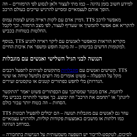
למידע חשוב בזמן נהיגה – כמו מתי לעצור ולאן לנסוע לפי הרמזורים – וזה
הופך אותם לעצמאיים ומסייע להרגיש שייכים בעולם הרכב.
דמיין אדם עם לקות ראייה מגיע לצומת עמוס. TTS מאפשר לרכב
להקריא אם אפשר להמשיך או שעדיף לעצור, לפי מצב הרמזור, וכך לקבל
החלטות בטוחות בכביש.
בנוסף, TTS מקריא הוראות ומאפשר לאנשים עם ליקוי ראייה להגיע
למקומות חדשים בביטחון – זה מקנה חופש ומשפר את איכות החיים.
הנגשה לבני הגיל השלישי ואנשים עם מוגבלות
קשישים ואנשים עם
מוגבלויות
מתקשים לעיתים לתפעל רכבים. TTS
מקל על ההפעלה – פשוט אומרים מה רוצים (למשל שיחה או שינוי
הגדרות) בלי לחפש כפתורים קטנים או טקסטים זעירים.
לדוגמה, אדם מבוגר שמסתבך עם הכפתורים פשוט יאמר "התקשר
ליונתן" או "תחמם את הרכב" וזה יבוצע. כך אפשר להתרכז בכביש בלי
הסחות – וזה בטוח יותר עבור כולם.
TTS עוזר גם לאנשים עם מוגבלות תנועה – הם יכולים להפעיל תכונות
כמו דלתות או מושבים באמצעות פקודות קוליות, ולהרגיש עצמאיים
במרחב הנהיגה.
לסיכום, לטקסט‑לדיבור יש השפעה משמעותית על הנגישות בתחבורה –