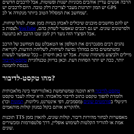
הרבה אנשים עדיין אוהבים מכוניות ישנות ופשוטות, אבל לרכבים חדשים
יש המון יתרונות מעבר לצריכת דלק טובה. היום לרכבים יש GPS
שמחשב את המסלול הטוב ביותר מנקודה א' לב'.
יש להם מחשבים מובנים שיכולים לאבחן בעיות בזמן אמת, לנהל שיחות,
ולסרטונים שונים. יש גם רכבים שאפשר לשחק בהם,
YouTube
לצפות ב-
אבל הפיצ'ר הזה נועד רק לזמן שבו הרכב לא בתנועה.
נהגים רבים מסנכרנים את הטלפון או הטאבלט עם המחשב של הרכב
ומשתמשים בהם במהלך נסיעה לשיחות, לשליחת הודעות, לקריאת
מיילים ולביצוע משימות שונות. אבל יש כאן חיסרון – ככל שאפשר לעשות
יותר, ככה יש יותר הסחות דעת. וכאן בדיוק טכנולוגיית
טקסט‑לדיבור
נכנסת לתמונה.
מהו טקסט‑לדיבור?
טקסט‑לדיבור
היא תוכנה שמשתמשת באלגוריתמי בינה מלאכותית
ולומדת להפוך טקסט כתוב לדיבור מלאכותי. היא יכולה לעבד טקסט
דיגיטלי ב
פורמטים שונים
(מסמכים, דפי אינטרנט, גיליונות,
תמונות
וכו')
ולהקריא אותם בקול במגוון קולות מותאמים.
תוכנות TTS מאפשרות לבחור מהירות דיבור, קולות שונים, להאזין בזמן
אמת או להוריד הקלטות לשימוש אופליין, דרך פלטפורמות ומכשירים
שונים.