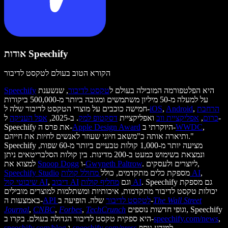
אודות Speechify
הקורא הטוב בעולם לטקסט לדיבור
היא הפלטפורמה המובילה בעולם ל
טקסט לדיבור
, שנשענת
Speechify
על למעלה מ-50 מיליון משתמשים ומגובה ביותר מ-500,000 ביקורות
הרחבת
,
Android
,
iOS
חמישה כוכבים על מוצרי הטקסט לדיבור שלה ל-
כרום
,
אפליקציית ווב
ואפליקציית
דסקטופ למק
. ב-2025,
אפל העניקה
ל-
,
WWDC
היוקרתי ב-
Apple Design Award
Speechify את פרס ה-
ותיארה אותה כ"משאב חיוני שעוזר לאנשים לחיות את חייהם."
Speechify מציעה יותר מ-1,000 קולות טבעיים ביותר מ-60 שפות,
ונמצאת בשימוש כמעט ב-200 מדינות. בין קולות הסלבריטאים ניתן
. ליוצרים ולעסקים,
Gwyneth Paltrow
ו-
Snoop Dogg
למצוא את
,
מחולל קולות AI
מספקת כלים מתקדמים, כולל
Speechify Studio
. Speechify גם מספקת
מחליף קולות AI
וגם
דיבוב AI
,
שיבוטי קול AI
יכולות טקסט לדיבור מתקדמות, איכותיות ומשתלמות למוצרים מובילים
The Wall Street
שלה. הופיעה ב-
API לטקסט לדיבור
באמצעות ה-
וגופי חדשות נוספים, Speechify
TechCrunch
,
Forbes
,
CNBC
,
Journal
,
speechify.com/news
היא ספקית טקסט לדיבור הגדולה בעולם. בקרו ב-
למידע נוסף.
speechify.com/press
ו-
speechify.com/blog