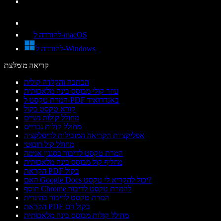
להורדה ל-macOS
להורדה ל-Windows
קריאה מומלצת
הכתבה והקלדה קולית
עוזר קולי מבוסס בינה מלאכותית
המרת טקסט ל-PDF באנדרואיד
קורא טקסט בקול
מחולל קולות נשיים
מחולל קולות גבריים
אפליקציות הקריאה המובילות לדיסלקציה
מחולל קול רובוטי
המרת טקסט לדיבור בסגנון אנימה
מחליף קול מבוסס בינה מלאכותית
הקראת PDF בקול
האם Google Docs יכול להקריא לי טקסט?
תוסף Chrome להמרת טקסט לדיבור
המרת טקסט לדיבור בהינדית
הקראת PDF בקול רם
מחולל קולות מבוסס בינה מלאכותית