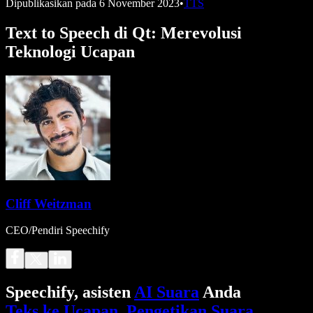
Dipublikasikan pada
6 November 2023
•
TTS
Text to Speech di Qt: Merevolusi
Teknologi Ucapan
Cliff Weitzman
CEO/Pendiri Speechify
Speechify, asisten
AI Suara
Anda
Teks ke Ucapan
.
Pengetikan Suara
.