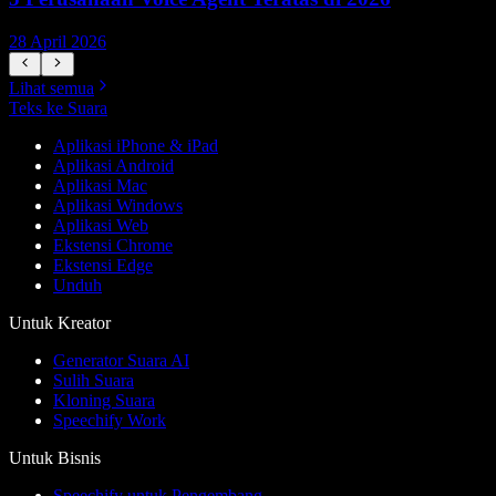
28 April 2026
1
Lihat semua
Teks ke Suara
Aplikasi iPhone & iPad
Aplikasi Android
Aplikasi Mac
Aplikasi Windows
Aplikasi Web
Ekstensi Chrome
Ekstensi Edge
Unduh
Untuk Kreator
Generator Suara AI
Sulih Suara
Kloning Suara
Speechify Work
Untuk Bisnis
Speechify untuk Pengembang