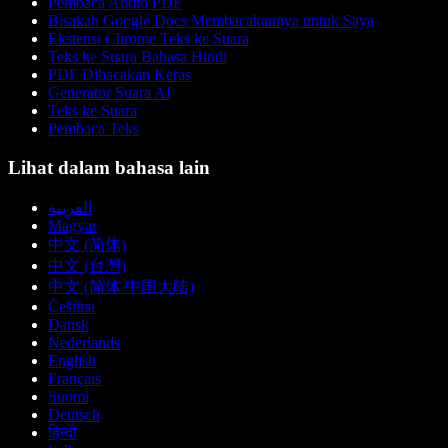
Pembaca Audio PDF
Bisakah Google Docs Membacakannya untuk Saya
Ekstensi Chrome Teks ke Suara
Teks ke Suara Bahasa Hindi
PDF Dibacakan Keras
Generator Suara AI
Teks ke Suara
Pembaca Teks
Lihat dalam bahasa lain
العربية
Magyar
中文 (简体)
中文 (台灣)
中文 (简体 中国大陆)
Čeština
Dansk
Nederlands
English
Français
Suomi
Deutsch
हिन्दी