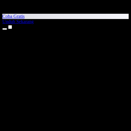
Coba Gratis
Unduh Sekarang
Produk
Teks ke Suara
Aplikasi iPhone & iPad
Aplikasi Android
Ekstensi Chrome
Ekstensi Edge
Aplikasi Web
Aplikasi Mac
Aplikasi Windows