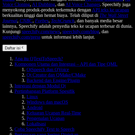
Voice Cloning
,
AI Dubbing
, dan
AI Voice Changer
. Speechify juga
menyokong produk-produk terkemuka dengan
API teks ke ucapan
berkualitas tinggi dan hemat biaya. Telah diliput di
The Wall Street
Journal
,
CNBC
,
Forbes
,
TechCrunch
, dan banyak media besar
lainnya, Speechify adalah penyedia teks ke ucapan terbesar di dunia.
Kunjungi
speechify.com/news
,
speechify.com/blog
, dan
speechify.com/press
untuk informasi lebih lanjut.
Daftar isi
Apa itu QTextToSpeech?
Komponen Utama dan Integrasi – API dan Tipe QML
QtSpeech dan QVoice
Qt Creator dan QMake/CMake
Backend dan Engine/Plugin
Integrasi dengan Modul Qt
Pertimbangan Platform Spesifik
Linux
Windows dan macOS
Android
Keluaran Ucapan Real-Time
Pengenalan Ucapan
Lokalisasi
Coba Speechify Text to Speech
Pertanyaan yang Sering Diajukan