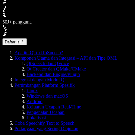
50J+ pengguna
Daftar isi
Apa itu QTextToSpeech?
Komponen Utama dan Integrasi – API dan Tipe QML
QtSpeech dan QVoice
Qt Creator dan QMake/CMake
Backend dan Engine/Plugin
Integrasi dengan Modul Qt
Pertimbangan Platform Spesifik
Linux
Windows dan macOS
Android
Keluaran Ucapan Real-Time
Pengenalan Ucapan
Lokalisasi
Coba Speechify Text to Speech
Pertanyaan yang Sering Diajukan