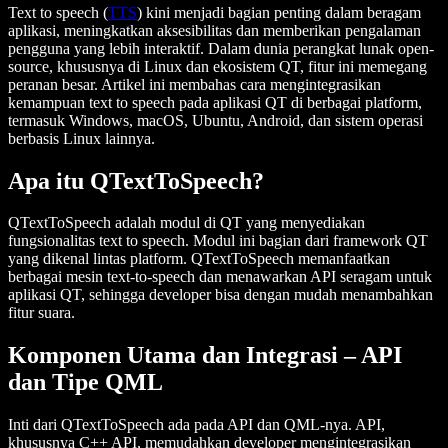
Text to speech (
TTS
)
kini menjadi bagian penting dalam beragam
aplikasi, meningkatkan aksesibilitas dan memberikan pengalaman
pengguna yang lebih interaktif. Dalam dunia perangkat lunak open-
source, khususnya di
Linux
dan ekosistem
QT
, fitur ini memegang
peranan besar. Artikel ini membahas cara mengintegrasikan
kemampuan text to speech pada aplikasi QT di berbagai platform,
termasuk
Windows
,
macOS
,
Ubuntu
,
Android
, dan sistem operasi
berbasis Linux lainnya.
Apa itu QTextToSpeech?
QTextToSpeech
adalah modul di QT yang menyediakan
fungsionalitas text to speech. Modul ini bagian dari framework QT
yang dikenal lintas platform. QTextToSpeech memanfaatkan
berbagai
mesin text-to-speech
dan menawarkan API seragam untuk
aplikasi QT, sehingga developer bisa dengan mudah menambahkan
fitur suara.
Komponen Utama dan Integrasi – API
dan Tipe QML
Inti dari QTextToSpeech ada pada
API
dan
QML
-nya. API,
khususnya
C++ API
, memudahkan developer mengintegrasikan