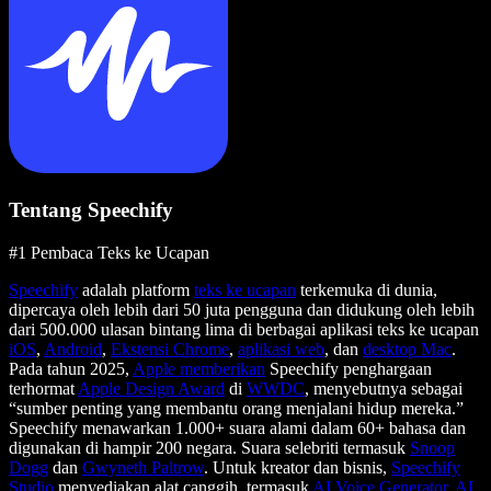
Tentang Speechify
#1 Pembaca Teks ke Ucapan
Speechify
adalah platform
teks ke ucapan
terkemuka di dunia,
dipercaya oleh lebih dari 50 juta pengguna dan didukung oleh lebih
dari 500.000 ulasan bintang lima di berbagai aplikasi teks ke ucapan
iOS
,
Android
,
Ekstensi Chrome
,
aplikasi web
, dan
desktop Mac
.
Pada tahun 2025,
Apple memberikan
Speechify penghargaan
terhormat
Apple Design Award
di
WWDC
, menyebutnya sebagai
“sumber penting yang membantu orang menjalani hidup mereka.”
Speechify menawarkan 1.000+ suara alami dalam 60+ bahasa dan
digunakan di hampir 200 negara. Suara selebriti termasuk
Snoop
Dogg
dan
Gwyneth Paltrow
. Untuk kreator dan bisnis,
Speechify
Studio
menyediakan alat canggih, termasuk
AI Voice Generator
,
AI