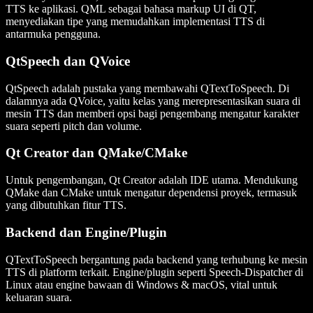
TTS ke aplikasi. QML sebagai bahasa markup UI di QT,
menyediakan tipe yang memudahkan implementasi TTS di
antarmuka pengguna.
QtSpeech dan QVoice
QtSpeech
adalah pustaka yang membawahi QTextToSpeech. Di
dalamnya ada
QVoice
, yaitu kelas yang merepresentasikan suara di
mesin TTS dan memberi opsi bagi pengembang mengatur karakter
suara seperti pitch dan volume.
Qt Creator dan QMake/CMake
Untuk pengembangan,
Qt Creator
adalah IDE utama. Mendukung
QMake
dan
CMake
untuk mengatur dependensi proyek, termasuk
yang dibutuhkan fitur TTS.
Backend dan Engine/Plugin
QTextToSpeech bergantung pada
backend
yang terhubung ke mesin
TTS di platform terkait. Engine/plugin seperti
Speech-Dispatcher
di
Linux atau engine bawaan di Windows & macOS, vital untuk
keluaran suara.