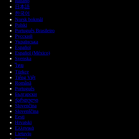
Italiano
日本語
한국어
Norsk bokmål
Polski
Português Brasileiro
Русский
Українська
Español
Español (México)
Svenska
ไทย
Türkçe
Tiếng Việt
Română
Português
Български
ქართული
Slovenčina
Slovenščina
Eesti
Hrvatski
Ελληνικά
Lietuvių