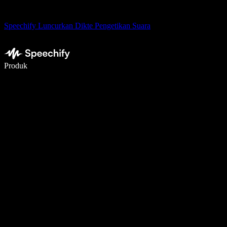
Speechify Luncurkan Dikte Pengetikan Suara
Menulis 5× lebih cepat dengan dikte suara
Produk
Pelajari lebih lanjut