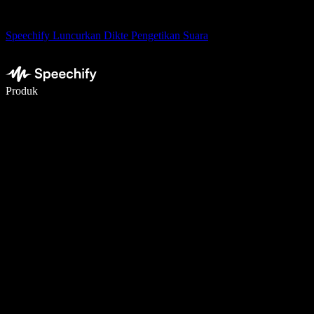
Speechify Luncurkan Dikte Pengetikan Suara
Menulis 5× lebih cepat dengan dikte suara
Produk
Pelajari lebih lanjut