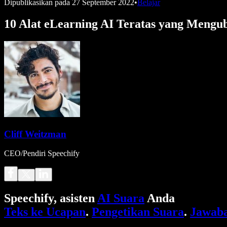
Dipublikasikan pada
27 September 2022
•
Belajar
10 Alat eLearning AI Teratas yang Mengu
Cliff Weitzman
CEO/Pendiri Speechify
Speechify, asisten
AI Suara
Anda
Teks ke Ucapan
.
Pengetikan Suara
.
Jawaba