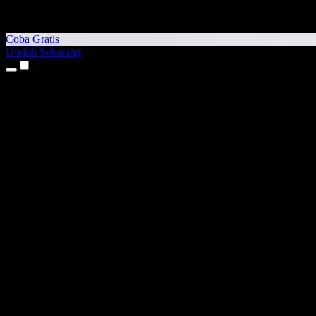
Coba Gratis
Unduh Sekarang
Produk
Teks ke Suara
Aplikasi iPhone & iPad
Aplikasi Android
Ekstensi Chrome
Ekstensi Edge
Aplikasi Web
Aplikasi Mac
Aplikasi Windows