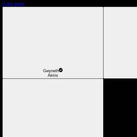
Coba gratis
Gwyneth
Aktris