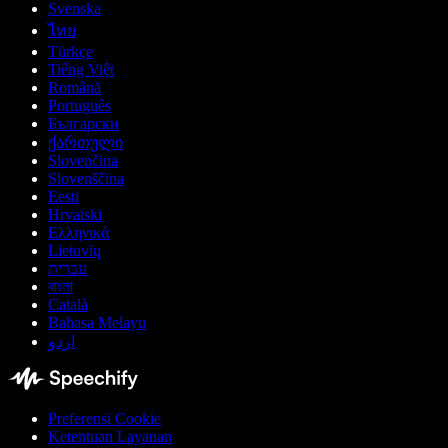
Svenska
ไทย
Türkçe
Tiếng Việt
Română
Português
Български
ქართული
Slovenčina
Slovenščina
Eesti
Hrvatski
Ελληνικά
Lietuvių
עברית
বাংলা
Català
Bahasa Melayu
اردو
Preferensi Cookie
Ketentuan Layanan