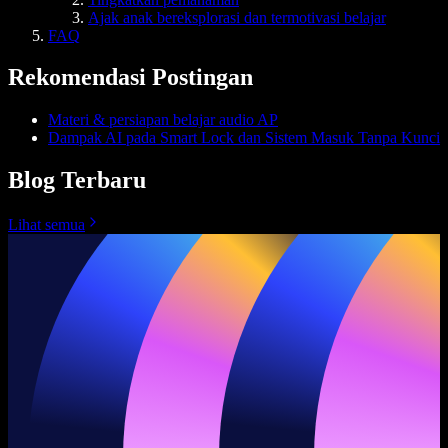
Ajak anak bereksplorasi dan termotivasi belajar
FAQ
Rekomendasi Postingan
Materi & persiapan belajar audio AP
Dampak AI pada Smart Lock dan Sistem Masuk Tanpa Kunci
Blog Terbaru
Lihat semua