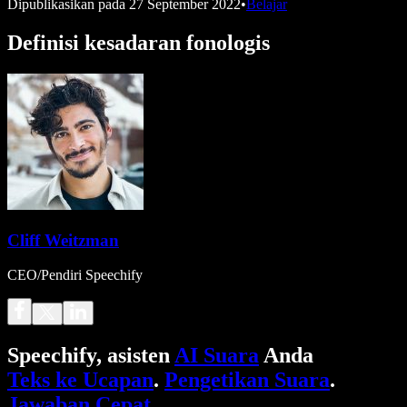
Dipublikasikan pada
27 September 2022
•
Belajar
Definisi kesadaran fonologis
Cliff Weitzman
CEO/Pendiri Speechify
Speechify, asisten
AI Suara
Anda
Teks ke Ucapan
.
Pengetikan Suara
.
Jawaban Cepat
.