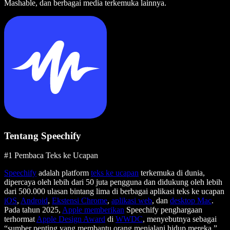
Mashable, dan berbagai media terkemuka lainnya.
Tentang Speechify
#1 Pembaca Teks ke Ucapan
Speechify
adalah platform
teks ke ucapan
terkemuka di dunia,
dipercaya oleh lebih dari 50 juta pengguna dan didukung oleh lebih
dari 500.000 ulasan bintang lima di berbagai aplikasi teks ke ucapan
iOS
,
Android
,
Ekstensi Chrome
,
aplikasi web
, dan
desktop Mac
.
Pada tahun 2025,
Apple memberikan
Speechify penghargaan
terhormat
Apple Design Award
di
WWDC
, menyebutnya sebagai
“sumber penting yang membantu orang menjalani hidup mereka.”