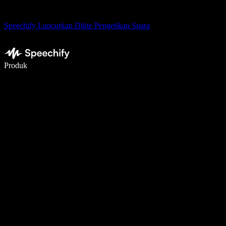
Speechify Luncurkan Dikte Pengetikan Suara
Menulis 5× lebih cepat dengan dikte suara
Produk
Pelajari lebih lanjut