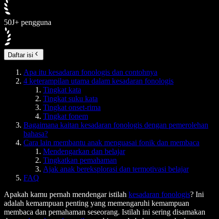
50J+ pengguna
Daftar isi
Apa itu kesadaran fonologis dan contohnya
4 keterampilan utama dalam kesadaran fonologis
Tingkat kata
Tingkat suku kata
Tingkat onset-rima
Tingkat fonem
Bagaimana kaitan kesadaran fonologis dengan pemerolehan
bahasa?
Cara lain membantu anak menguasai fonik dan membaca
Mendengarkan dan belajar
Tingkatkan pemahaman
Ajak anak bereksplorasi dan termotivasi belajar
FAQ
Apakah kamu pernah mendengar istilah
kesadaran fonologis
? Ini
adalah kemampuan penting yang memengaruhi kemampuan
membaca dan pemahaman seseorang. Istilah ini sering disamakan