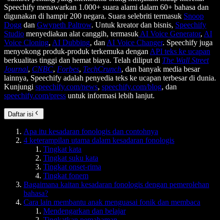
Speechify menawarkan 1.000+ suara alami dalam 60+ bahasa dan
digunakan di hampir 200 negara. Suara selebriti termasuk
Snoop
Dogg
dan
Gwyneth Paltrow
. Untuk kreator dan bisnis,
Speechify
Studio
menyediakan alat canggih, termasuk
AI Voice Generator
,
AI
Voice Cloning
,
AI Dubbing
, dan
AI Voice Changer
. Speechify juga
menyokong produk-produk terkemuka dengan
API teks ke ucapan
berkualitas tinggi dan hemat biaya. Telah diliput di
The Wall Street
Journal
,
CNBC
,
Forbes
,
TechCrunch
, dan banyak media besar
lainnya, Speechify adalah penyedia teks ke ucapan terbesar di dunia.
Kunjungi
speechify.com/news
,
speechify.com/blog
, dan
speechify.com/press
untuk informasi lebih lanjut.
Daftar isi
Apa itu kesadaran fonologis dan contohnya
4 keterampilan utama dalam kesadaran fonologis
Tingkat kata
Tingkat suku kata
Tingkat onset-rima
Tingkat fonem
Bagaimana kaitan kesadaran fonologis dengan pemerolehan
bahasa?
Cara lain membantu anak menguasai fonik dan membaca
Mendengarkan dan belajar
Tingkatkan pemahaman