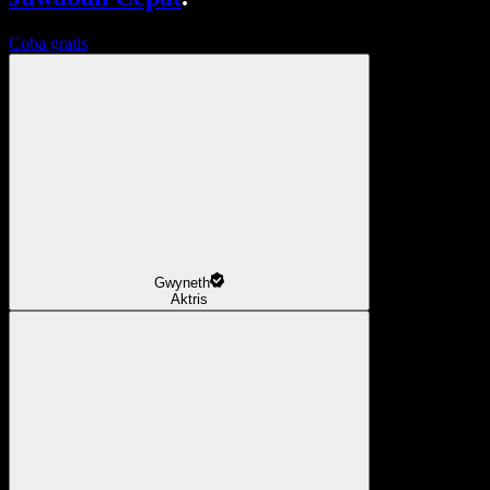
Coba gratis
Gwyneth
Aktris