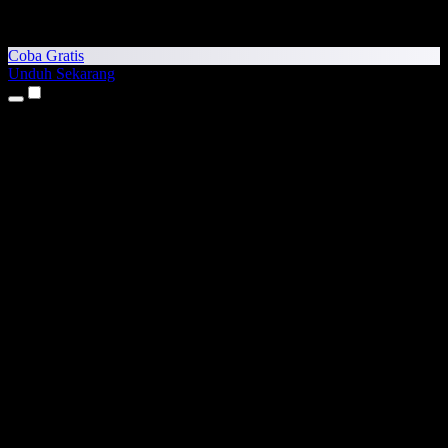
Coba Gratis
Unduh Sekarang
Produk
Teks ke Suara
Aplikasi iPhone & iPad
Aplikasi Android
Ekstensi Chrome
Ekstensi Edge
Aplikasi Web
Aplikasi Mac
Aplikasi Windows